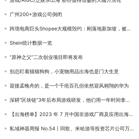
游戏/AIGC/泛娱乐出海 那些值得借鉴的大咖方法论
广州200+游戏公司倒闭
跨境电商巨头Shopee大规模毁约：刚落地新加坡，被告知offer没了
Shein统计数据一览
“原神之父”二次创业项目即将发布
别总盯着猫猫狗狗，小宠物用品出海也是门大生意
迎接孟晚舟的，是一个千疮百孔但依然迎风翱翔的华为
深耕“区块链”3年后布局游戏研发，他们用一年时间拿出了三款产品
【出海榜单】2023 年 7 月中国非游戏厂商及应用出海收入 30 强
私域神器周报 No.54丨同歌、米哈游等投资芯片公司万有引力 TEMU引爆全球价格战