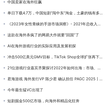
中国卖家在海外狂飙
单日下载4.7万，中国短剧“闯中东”淘金，土豪的钱有多好赚？
《2023年女性青睐的手游市场洞察》- 2021年总收入达到176亿美元，创历史新高，预计2023全年收入将突破160亿美元
这款在海外杀疯了的网易大作就要“回国”了
AI在海外游戏行业的实际应用及发展初探
冲击500亿美元GMV目标，TikTok Shop全球扩张再下一城！
21位游戏行业嘉宾齐聚探讨2022年如何出海：市场、产品、增长、流量、运营等多维度剖析
君海游戏 海外发行VP 陈少君 确认担任 PAGC 2025丨第五届全球产品与增长展会 游戏出海增长峰会圆桌嘉宾！
今年最生猛VC出现了
短剧掘金500亿市场，向海外和精品化狂奔