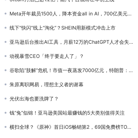
Meta开年裁员1500人，降本资金all in AI，700亿美元巨额亏损致其“元宇宙”梦碎？
线下“快闪”线上“淘化”？SHEIN用新模式冲击上市
亚马逊后台推出AI工具，月薪12万的ChatGPT人才会失业？
动视暴雪CEO「终于要走人了」？
谷歌陷“肢解”危机！市值一夜蒸发7000亿元，特朗普：不会拆分谷歌
朱原离职网易，理想主义者的谢幕
光伏出海也要洗牌了？
钱“兔”似锦！亚马逊美国站最赚钱的5大类别值得关注
横扫全球？《原神》首日iOS畅销第2，69国免费榜TOP10