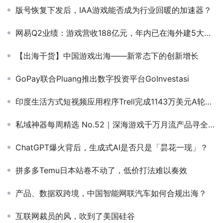
版号恢复下发后，IAA游戏能否成为行业回暖的加速器？
网易Q2业绩：游戏营收188亿元，年内已在海外建5大游戏工作室
【出海干货】中国游戏出海——新常态下的创新增长
GoPay联合Pluang推出数字投资平台GoInvestasi
印度生活方式短视频应用程序Trell完成1143万美元A轮融资
私域神器每周精选 No.52｜深海游戏千万月流产品寻全球发行 多款精品项目寻代投、支付
ChatGPT爆火背后，生成式AI是否只是「昙花一现」？
拼多多Temu日本站卷不动了，低价打法难以奏效
产品、数据双跨境，中国智能网联汽车如何合规出海？
互联网裁员的风，吹到了美国硅谷