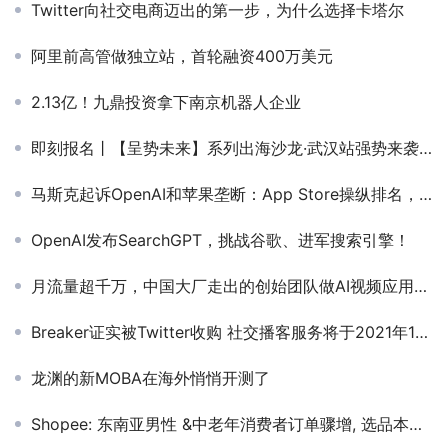
Twitter向社交电商迈出的第一步，为什么选择卡塔尔
阿里前高管做独立站，首轮融资400万美元
2.13亿！九鼎投资拿下南京机器人企业
即刻报名丨【呈势未来】系列出海沙龙·武汉站强势来袭，游戏+泛娱乐的出海新机遇尽在其中！
马斯克起诉OpenAI和苹果垄断：App Store操纵排名，索赔数十亿美元
OpenAI发布SearchGPT，挑战谷歌、进军搜索引擎！
月流量超千万，中国大厂走出的创始团队做AI视频应用，流量超字节的CapCut
Breaker证实被Twitter收购 社交播客服务将于2021年1月15日关闭
龙渊的新MOBA在海外悄悄开测了
Shopee: 东南亚男性 &中老年消费者订单骤增, 选品本地化最关键