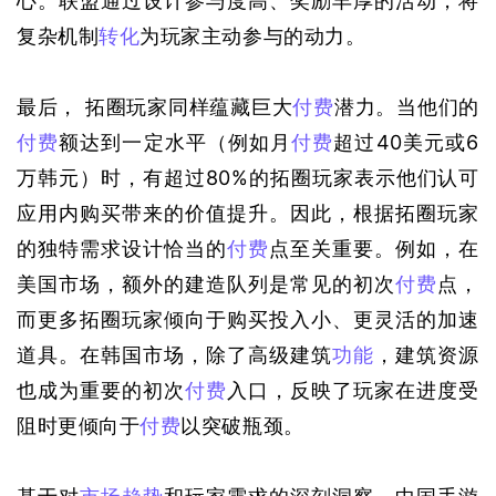
心。联盟通过设计参与度高、奖励丰厚的活动，将
复杂机制
转化
为玩家主动参与的动力。
最后， 拓圈玩家同样蕴藏巨大
付费
潜力。当他们的
付费
额达到一定水平
（例如月
付费
超过40美元或6
万韩元）
时，有超过80%的拓圈玩家表示他们认可
应用内购买带来的价值提升。因此，根据拓圈玩家
的独特需求设计恰当的
付费
点至关重要。例如，在
美国市场，额外的建造队列是常见的初次
付费
点，
而更多拓圈玩家倾向于购买投入小、更灵活的加速
道具。在韩国市场，除了高级建筑
功能
，建筑资源
也成为重要的初次
付费
入口，反映了玩家在进度受
阻时更倾向于
付费
以突破瓶颈。