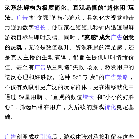
杂系统解构为极度简化、直观易懂的“超休闲”玩
法。
广告
将“变强”的核心追求，具象化为视觉冲击
力强的数字
增长
，使玩家在短短几秒钟内迅速理解
游戏目标与即时反馈。同时，
“爽感”成为
广告
创意
的灵魂，
无论是数值飙升、资源积累的满足感，还
是真人主播的生动演绎，都旨在提供即时情绪价
值。甚至有
广告
故意制造“失败”场景，激发用户的
逆反心理和好胜欲。这种“轻”与“爽”的
广告策略
，
不仅有效吸引更广泛的玩家群体，更在潜移默化中
通过“轻量用脑”、”直观的数值
增长
“和”小小的好胜
心“，筛选出潜在用户，为后续的游戏
转化
奠定基
础。
广告
创意成功
引流
后，游戏体验对承接和留存这些