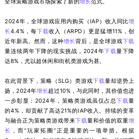
全球策略游戏市场探索了新的
增长
范式。
2024年，全球游戏应用内购买
（IAP）
收入同比
增
长
4.4%，每
下载
收入
（ARPD）
更是猛增11%，创
近年新高。然而，这种
增长
背后，是全球游戏
下载
量连续两年下降的现实挑战，2024年
下载
量下降
达8%，尤以超休闲和街机类游戏为甚。
在此背景下，策略
（SLG）
类游戏
下载
量却逆势上
扬，2024年
增长
超过10%，与此同时，其价值也进
一步彰显：2024年，策略类游戏虽仅占总
下载
量
的4%，却贡献了高达21%的IAP收入。持续的变革
与融合正为策略类游戏带来
下载
量和价值的双重
增
长
，而“玩家拓圈”正是重要的一项举措。根据