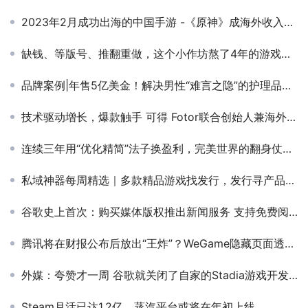
2023年2月成功出海的中国手游 -《原神》成海外收入和增长双料冠军，多款MMORPG新游海外收入增长亮眼
缺钱、等版号、推翻重做，这个小作坊熬了4年的游戏终于上线
品牌案例|年售5亿美金！解决男性“难言之隐”的护理品牌Hims在北美杀疯了
技术驱动增长，爆款触手 可得 Fotor联合创始人兼海外业务部负责人 张家俊出席2021PAGC产品与增长大会
连续三年用“优化精简”法子换盈利，完美世界的翻身仗赢了吗
私域神器每周精选｜多款精品游戏找发行，发行寻产品、投资产品团队合作(第7期)
谷歌史上首次：购买媒体版权推出新闻服务 支持免费阅读付费文章
腾讯将在财报公布后放出“王炸”？WeGame隐藏页面透露7款大作有新动态
外媒：夸赞才一周 谷歌就关闭了自家的Stadia游戏开发工作室
Steam月活已达1.2亿，蒸汽平台或将在年初上线