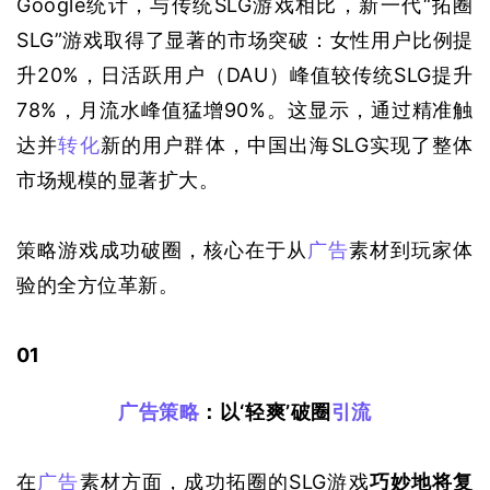
Google统计，与传统SLG游戏相比，新一代“拓圈
SLG”游戏取得了显著的市场突破：女性用户比例提
升20%，日活跃用户
（DAU）
峰值较传统SLG提升
78%，月流水峰值猛增90%。这显示，通过精准触
达并
转化
新的用户群体，中国出海SLG实现了整体
市场规模的显著扩大。
策略游戏成功破圈，核心在于从
广告
素材到玩家体
验的全方位革新。
0
1
广告策略
：以‘轻爽’破圈
引流
在
广告
素材方面，成功拓圈的SLG游戏
巧妙地将复