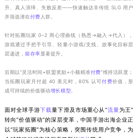
升、真人演绎、失败反差——快速触达非传统 SLG 用户
并筛选潜在
付费
人群。
针对拓圈玩家 0–2 周心理曲线（熟悉→融入→代入），
游戏通过手把手引导、轻量小游戏/支线、故事化目标层
层递进，
留存率
显著提升。
后期以“灵活时间+联盟奖励+小额精准
付费
”维持活跃度；
当拓圈玩家月付超 40 美元时，80% 认可
付费
价值，形
成可持续的价值驱动
增长模型
。
面对全球手游
下载
量下滑及市场重心从“
流量
为王”
转向“价值驱动”的深层变革，中国手游出海企业正
以“玩家拓圈”为核心策略，突围传统用户竞争，为