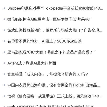
Shopee印尼迎对手？Tokopedia平台活跃卖家突破1400万
微信蚂蚁押注AI应用商店，巨头争抢千亿“苹果税”
游戏出海投放新动向，俄罗斯市场成大热门？广告变现痛点有新解？
在你看不见的地方，AI阻止了5000多次自杀。
亚马逊也玩“618”大促！暴乱之下的这些产品卖爆了！
Agent成了腾讯AI最大的牌面
官宣接受「成人内容」，能拯救马斯克的 X 吗？
中国内衣品牌出海印尼，没有官网全靠TikTok|出海品牌洞察
动视《使命召唤：战区手游》正式上线，四天创收 140 万美元！