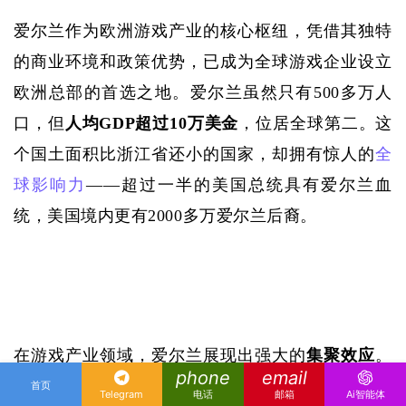
爱尔兰作为欧洲游戏产业的核心枢纽，凭借其独特
的商业环境和政策优势，已成为全球游戏企业设立
欧洲总部的首选之地。爱尔兰虽然只有
500多万人
口，但
人均
GDP超过10万美金
，位居全球第二。这
个国土面积比浙江省还小的国家，却拥有惊人的
全
球影响力
——超过一半的美国总统具有爱尔兰血
统，美国境内更有2000多万爱尔兰后裔。
在游戏产业领域，爱尔兰展现出强大的
集聚效应
。
phone
email
国际游戏巨头如动视暴雪将《魔兽争霸》《暗黑破
首页
Telegram
电话
邮箱
Ai智能体