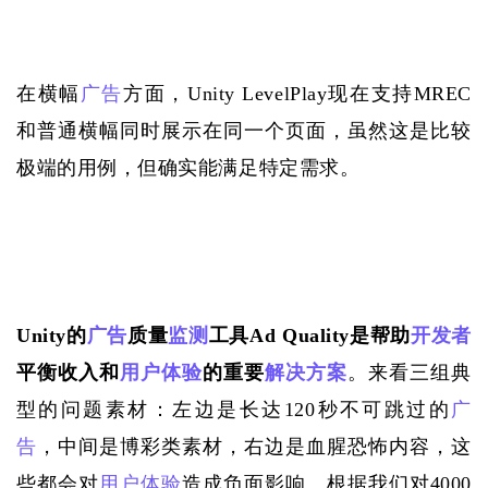
在横幅
广告
方面，
Unity LevelPlay现在支持MREC
和普通横幅同时展示在同一个页面，虽然这是比较
极端的用例，但确实能满足特定需求。
Unity的
广告
质量
监测
工具
Ad Quality是帮助
开发者
平衡收入和
用户体验
的重要
解决方案
。来看三组典
型的问题素材：左边是长达
120秒不可跳过的
广
告
，中间是博彩类素材，右边是血腥恐怖内容，这
些都会对
用户体验
造成负面影响。根据我们对4000