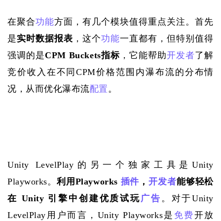
在聚合
功能
方面，有几个模块值得重点关注。首先
是
实时数据报表
，这个
功能
一直都有，但特别值得
强调的是
CPM Buckets指标
，它能帮助
开发者
了解
竞价收入在不同
CPM价格范围内瀑布流的分布情
况，从而优化瀑布流
配置
。
Unity LevelPlay的另一个独家工具是Unity 
Playworks。
利用
Playworks 
插件
，
开发者
能够轻松
在 Unity 引擎中创建优质试玩
广告
。对于
Unity 
LevelPlay用户而言，Unity Playworks是
免费
开放