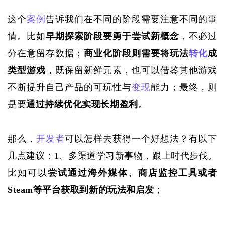
这个
案例
告诉我们在不同的阶段需要注意不同的事
情。比如
早期探索阶段要勇于尝试新概念
，不必过
分在意留存数据；
商业化阶段则需要将玩法
转化
成
类型游戏
，既保留新鲜元素，也可以借鉴其他游戏
不断提升自己产品的可玩性与
变现
能力；最终，则
是要
通过持续优化实现长期盈利
。
那么，
开发者
可以怎样去获得一个好想法？有以下
几点建议：
1、多渠道学习新事物，跟上时代步伐。
比如可以
尝试通过海外媒体、商店监控工具或者
Steam等平台获取到新的玩法和启发
；