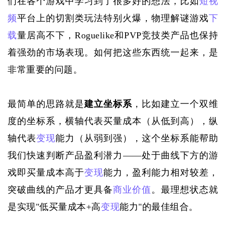
们在各个游戏中学习到了很多好的想法，比如
短视
频
平台上的切割类玩法特别火爆，物理解谜游戏
下
载
量居高不下，
Roguelike和PVP竞技类产品也保持
着强劲的市场表现。如何把这些东西统一起来，是
非常重要的问题。
最简单的思路就是
建立坐标系
，比如建立一个双维
度的坐标系，横轴代表买量成本（从低到高），纵
轴代表
变现
能力（从弱到强），这个坐标系能帮助
我们快速判断产品盈利潜力
——处于曲线下方的游
戏即买量成本高于
变现
能力，盈利能力相对较差，
突破曲线的产品才更具备
商业价值
。最理想状态就
是实现"低买量成本+高
变现
能力"的最佳组合。