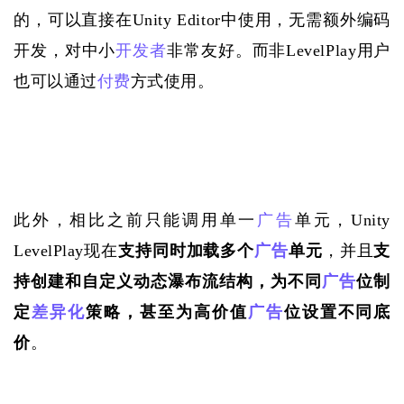
的，可以直接在Unity Editor中使用，无需额外编码
开发，对中小
开发者
非常友好。而非LevelPlay用户
也可以通过
付费
方式使用。
此外，相比之前只能调用单一
广告
单元，
Unity 
LevelPlay现在
支持同时加载多个
广告
单元
，并且
支
持创建和自定义动态瀑布流结构，为不同
广告
位制
定
差异化
策略，甚至为高价值
广告
位设置不同底
价
。