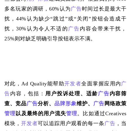
多名玩家的调研，60%认为
广告
时间过长是最大干
扰，44%认为缺少“跳过”或“关闭”按钮会造成干
扰，30%认为令人不适的
广告
内容会带来干扰，
25%则对缺乏明确引导按钮表示不满。
对此，
Ad Quality能帮助
开发者
全面掌握应用内
广
告
内容，包括：
用户投诉处理、适龄
广告
内容筛
查、竞品
广告
分析、
品牌形象
维护、
广告
网络政策
管理
以及最终的用户流失
管理
。比如通过
Creatives
模块，
开发者
可以追踪用户观看的每一条
广告
，当