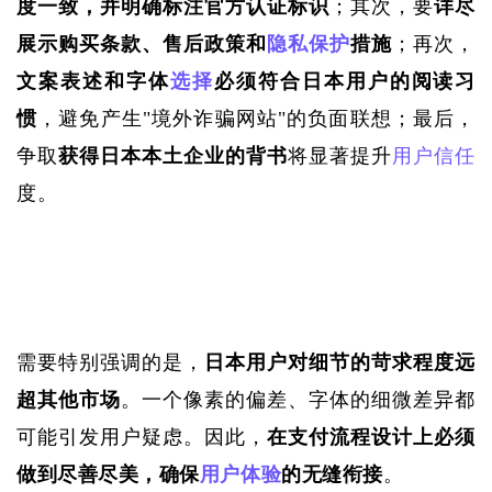
度一致，并明确标注官方认证标识
；其次，要
详尽
展示购买条款、售后政策和
隐私保护
措施
；再次，
文案表述和字体
选择
必须符合日本用户的阅读习
惯
，避免产生
"境外诈骗网站"的负面联想；最后，
争取
获得日本本土企业的背书
将显著提升
用户信任
度。
需要特别强调的是，
日本用户对细节的苛求程度远
超其他市场
。一个像素的偏差、字体的细微差异都
可能引发用户疑虑。因此，
在支付流程设计上必须
做到尽善尽美，确保
用户体验
的无缝衔接
。