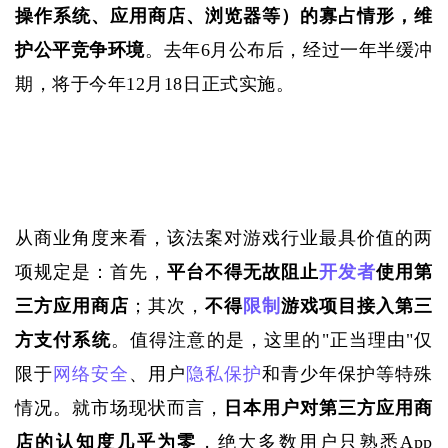
操作系统、应用商店、浏览器等）的寡占情形，维
护公平竞争环境
。去年
6月公布后，经过一年半缓冲
期，将于今年12月18日正式实施。
从商业角度来看，该法案对游戏行业最具价值的两
项规定是：首先，
平台不得无故阻止
开发者
使用第
三方应用商店
；其次，
不得
限制
游戏项目接入第三
方支付系统
。值得注意的是，这里的
"正当理由"仅
限于
网络安全
、用户
隐私保护
和青少年保护等特殊
情况。就市场现状而言，
日本用户对第三方应用商
店的认知度几乎为零
，绝大多数用户只熟悉
App 