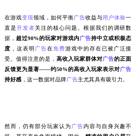
在游戏
变现
领域，如何平衡
广告
收益与
用户体验
一
直是
开发者
关注的核心问题。根据我们的调研数
据，
超过
90%的玩家对游戏内
广告
持中立或积极态
度
，这表明
广告
在
免费
游戏中的存在已被广泛接
受。值得注意的是，
高收入玩家群体对
广告
的正面
反馈更为显著
——约50%的高收入玩家表示对
广告
持好感
，这一数据对品牌
广告
主尤其具有吸引力。
然而，仍有部分玩家认为
广告
内容与自身兴趣不