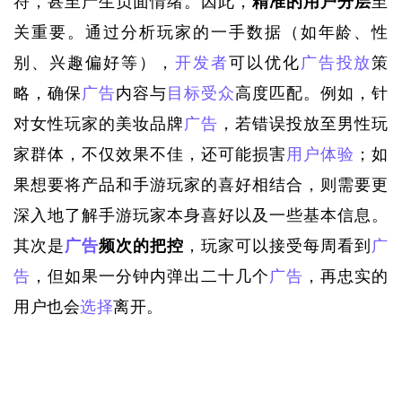
符，甚至产生负面情绪。因此，
精准的用户分层
至
关重要。通过分析玩家的一手数据（如年龄、性
别、兴趣偏好等），
开发者
可以优化
广告投放
策
略，确保
广告
内容与
目标受众
高度匹配。例如，针
对女性玩家的美妆品牌
广告
，若错误投放至男性玩
家群体，不仅效果不佳，还可能损害
用户体验
；如
果想要将产品和手游玩家的喜好相结合，则需要更
深入地了解手游玩家本身喜好以及一些基本信息。
其次是
广告
频次的把控
，玩家可以接受每周看到
广
告
，但如果一分钟内弹出二十几个
广告
，再忠实的
用户也会
选择
离开。