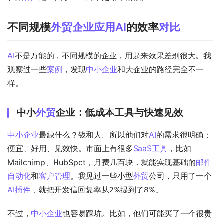
不同规模
外贸
企业应用
AI
的效率
对比
AI
不是万能的，不同规模的企业，用起来效果差别很大。我
观察过一些
案例
，发现
中小企业
和大企业的路径完全不一
样。
中小
外贸
企业：低成本工具与快速见效
中小企业
最缺什么？钱和人。所以他们对
AI
的需求很明确：
便宜、好用、见效快。市面上有很多
SaaS工具
，比如
Mailchimp、HubSpot，月费几百块，就能实现基础的
邮件
自动化
和
客户管理
。我见过一些小型
外贸
公司，只用了一个
AI
插件
，就把开发信回复率从2%提到了8%。
不过，
中小企业
也容易踩坑。比如，他们可能买了一个很贵