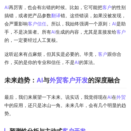
AI
再厉害，也会有出错的时候。比如，它可能把
客户
的性别
搞错，或者把产品参数
翻译
错。这些错误，如果没被发现，
会严重影响
客户信任
。所以，我始终强调一个原则：
AI
是助
手，不是决策者。所有
AI
生成的内容，尤其是直接发给
客户
的，一定要经过人工复核。
这听起来有点麻烦，但其实是必要的。毕竟，
客户
跟你合
作，买的是你的专业和信任，不是
AI
的算法。
未来趋势：
AI
与
外贸
客户开发
的深度融合
最后，我们来展望一下未来。说实话，我觉得现在
AI
在
外贸
中的应用，还只是冰山一角。未来几年，会有几个明显的趋
势。