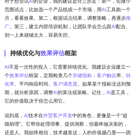
对于想尝试
AI
的企业，我的建议是分三步走：第一，先做小
范围试点，比如选一个产品线或一个市场，用
AI
工具跑一个
月，看看效果。第二，根据试点结果，调整策略，再逐步
推
广
。第三，建立内部培训机制，让团队学会怎么跟
AI
配合。
别一上来就铺太大，容易失控。
持续优化与
效果评估
框架
AI
不是一次性的投入，它需要持续优化。我建议企业建立一
个
效果评估
框架，定期检查几个
关键指标
：
客户触达
率、
转
化率
、平均响应时间、
客户满意度
。如果某个指标没达到预
期，就分析原因，调整
AI
的算法或策略。记住，
AI
是工具，
它的价值取决于你怎么用它。
说到底，
AI
技术在
外贸
客户开发
中的角色，更像是一个“超
级助理”。它帮你处理琐事、提供洞察，但最终做决策的，
还是人。我始终相信，技术越发达，人的价值越凸显——因