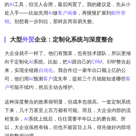
的
AI
工具，但没人会用，最后闲置了。我的建议是，先从小
处入手——比如先用
AI
做
客户画像
，再慢慢扩展到
邮件
营
销
。别想着一步到位，那样反而容易失败。
大型
外贸
企业：定制化系统与深度整合
大企业就不一样了。他们有预算，也有技术团队，所以更倾
向于定制化
AI
系统。比如，把
AI
跟自己的
CRM
、ERP整合起
来，实现全链路
自动化
。我合作过一家年出口额上亿的公
司，他们用
AI
预测
客户
流失率，提前三个月就能知道哪些
客
户
可能不续约，然后主动去维护。
这种深度整合的效果很明显，但成本也很高。一套定制系统
下来，几十万甚至上百万都有可能。而且，大企业内部的流
程复杂，
AI
系统上线后，往往需要半年以上的磨合期。所
以，大企业虽然有钱，但也不能盲目上马，得先做好内部培
训和数据治理。