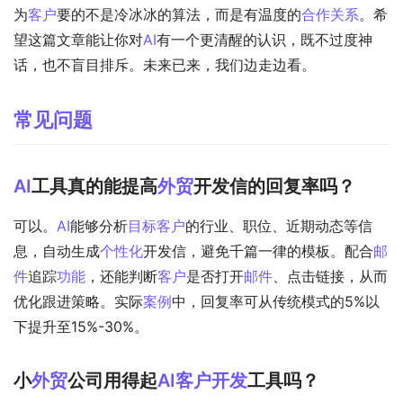
为
客户
要的不是冷冰冰的算法，而是有温度的
合作关系
。希
望这篇文章能让你对
AI
有一个更清醒的认识，既不过度神
话，也不盲目排斥。未来已来，我们边走边看。
常见问题
AI
工具真的能提高
外贸
开发信的回复率吗？
可以。
AI
能够分析
目标客户
的行业、职位、近期动态等信
息，自动生成
个性化
开发信，避免千篇一律的模板。配合
邮
件
追踪
功能
，还能判断
客户
是否打开
邮件
、点击链接，从而
优化跟进策略。实际
案例
中，回复率可从传统模式的5%以
下提升至15%-30%。
小
外贸
公司用得起
AI
客户开发
工具吗？