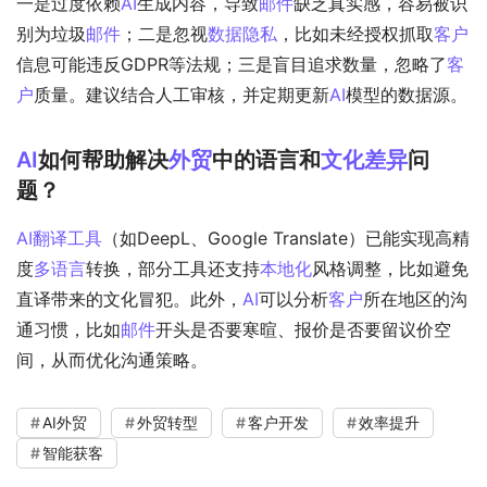
一是过度依赖
AI
生成内容，导致
邮件
缺乏真实感，容易被识
别为垃圾
邮件
；二是忽视
数据隐私
，比如未经授权抓取
客户
信息可能违反GDPR等法规；三是盲目追求数量，忽略了
客
户
质量。建议结合人工审核，并定期更新
AI
模型的数据源。
AI
如何帮助解决
外贸
中的语言和
文化差异
问
题？
AI
翻译工具
（如DeepL、Google Translate）已能实现高精
度
多语言
转换，部分工具还支持
本地化
风格调整，比如避免
直译带来的文化冒犯。此外，
AI
可以分析
客户
所在地区的沟
通习惯，比如
邮件
开头是否要寒暄、报价是否要留议价空
间，从而优化沟通策略。
AI外贸
外贸转型
客户开发
效率提升
智能获客