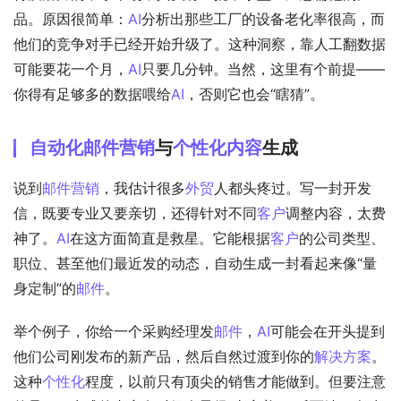
品。原因很简单：
AI
分析出那些工厂的设备老化率很高，而
他们的竞争对手已经开始升级了。这种洞察，靠人工翻数据
可能要花一个月，
AI
只要几分钟。当然，这里有个前提——
你得有足够多的数据喂给
AI
，否则它也会“瞎猜”。
自动化
邮件
营销
与
个性化内容
生成
说到
邮件
营销
，我估计很多
外贸
人都头疼过。写一封开发
信，既要专业又要亲切，还得针对不同
客户
调整内容，太费
神了。
AI
在这方面简直是救星。它能根据
客户
的公司类型、
职位、甚至他们最近发的动态，自动生成一封看起来像“量
身定制”的
邮件
。
举个例子，你给一个采购经理发
邮件
，
AI
可能会在开头提到
他们公司刚发布的新产品，然后自然过渡到你的
解决方案
。
这种
个性化
程度，以前只有顶尖的销售才能做到。但要注意