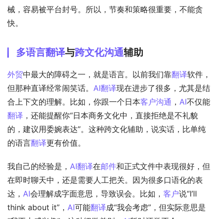
械，容易被平台封号。所以，节奏和策略很重要，不能贪
快。
多语言
翻译
与
跨文化沟通
辅助
外贸
中最大的障碍之一，就是语言。以前我们靠
翻译
软件，
但那种直译经常闹笑话。
AI
翻译
现在进步了很多，尤其是结
合上下文的理解。比如，你跟一个日本
客户沟通
，
AI
不仅能
翻译
，还能提醒你“日本商务文化中，直接拒绝是不礼貌
的，建议用委婉表达”。这种跨文化辅助，说实话，比单纯
的语言
翻译
更有价值。
我自己的经验是，
AI
翻译
在
邮件
和正式文件中表现很好，但
在即时聊天中，还是需要人工把关。因为很多口语化的表
达，
AI
会理解成字面意思，导致误会。比如，
客户
说“I’ll 
think about it”，
AI
可能
翻译
成“我会考虑”，但实际意思是