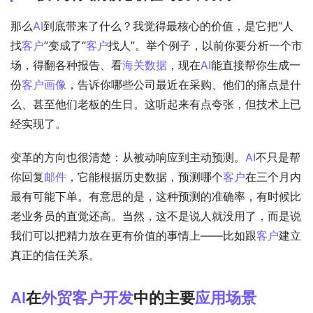
那么
AI
到底带来了什么？我觉得最核心的价值，是它把“人
找
客户
”变成了“
客户
找人”。举个例子，以前你要分析一个市
场，得翻各种报告、看
海关数据
，现在
AI
能直接帮你生成一
份
客户画像
，告诉你哪些公司最近在采购、他们的痛点是什
么、甚至他们老板的生日。这听起来有点夸张，但技术上已
经实现了。
变革的方向也很清楚：从被动响应到主动预测。
AI
不只是帮
你回复
邮件
，它能根据历史数据，预测哪个
客户
在三个月内
最有可能下单。有意思的是，这种预测的准确率，有时候比
老业务员的直觉还高。当然，这不是说人就没用了，而是说
我们可以把精力放在更有价值的事情上——比如跟
客户
建立
真正的信任关系。
AI
在
外贸
客户开发
中的主要
应用场景