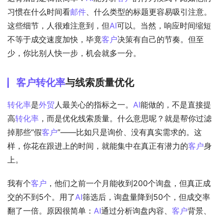
习惯在什么时间看
邮件
、什么类型的标题更容易吸引注意。
这些细节，人很难注意到，但
AI
可以。当然，响应时间缩短
不等于成交速度加快，毕竟
客户
决策有自己的节奏。但至
少，你比别人快一步，机会就多一分。
客户转化率
与线索质量优化
转化率
是
外贸
人最关心的指标之一。
AI
能做的，不是直接提
高
转化率
，而是优化线索质量。什么意思呢？就是帮你过滤
掉那些“假
客户
”——比如只是询价、没有真实需求的。这
样，你花在跟进上的时间，就能集中在真正有潜力的
客户
身
上。
我有个
客户
，他们之前一个月能收到200个询盘，但真正成
交的不到5个。用了
AI
筛选后，询盘量降到50个，但成交率
翻了一倍。原因很简单：
AI
通过分析询盘内容、
客户
背景、