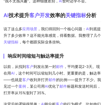
“我不太感兴趣”。这种细微差别，
AI
暂时还学不会。
AI
技术提升
客户开发
效率的
关键指标
分析
说了这么多
应用场景
，我们得回到一个核心问题：
AI
到底提
升了多少效率？这不能光靠感觉，得看数据。我整理了几个
关键指标
，每个都跟实际业务挂钩。
响应时间缩短与触达率提升
以前，从找到
客户
到发出第一封
邮件
，平均要花2-3天。现
在用
AI
，这个时间可以缩短到几小时。更重要的是，触达率
——也就是
客户
收到并打开
邮件
的比例——提升了不少。我
见过一个
案例
，某公司用
AI
优化了
邮件
标题和发送时间后，
打开率从15%涨到了35%。
这背后的逻辑很简单：
AI
能分析
客户
的行为模式，比如他们