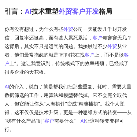
引言：
AI
技术重塑
外贸
客户开发
格局
你有没有想过，为什么有些
外贸
公司一天能发几千封开发
信，回复率还挺高，而有些人累死累活，
客户
却寥寥无几？
这背后，其实不只是运气的问题。我接触过不少
外贸
从业
者，他们最常抱怨的就是“时间花在找
客户
上，而不是谈
客
户
上”。这让我意识到，传统模式下的效率瓶颈，已经成了
很多企业的天花板。
AI
的介入，说白了就是帮我们把那些重复、耗时、需要大量
数据筛选的工作，用算法和模型替代掉。它不会完全取代
人，但它能让你从“大海捞针”变成“精准捕捞”。我个人觉
得，这不仅仅是技术升级，更是一种思维方式的转变——从
“我有什么产品”到“
客户
需要什么”，
AI
让这种转变变得可
行。