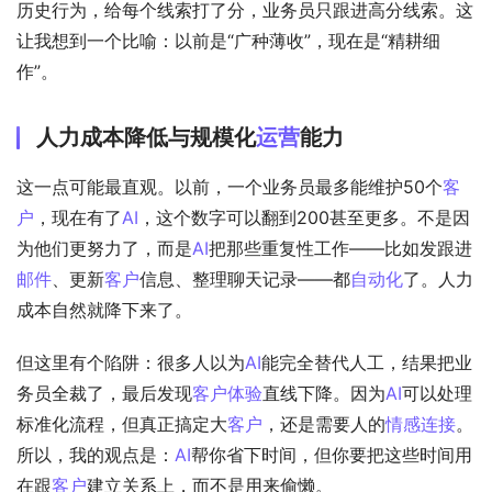
历史行为，给每个线索打了分，业务员只跟进高分线索。这
让我想到一个比喻：以前是“广种薄收”，现在是“精耕细
作”。
人力成本降低与规模化
运营
能力
这一点可能最直观。以前，一个业务员最多能维护50个
客
户
，现在有了
AI
，这个数字可以翻到200甚至更多。不是因
为他们更努力了，而是
AI
把那些重复性工作——比如发跟进
邮件
、更新
客户
信息、整理聊天记录——都
自动化
了。人力
成本自然就降下来了。
但这里有个陷阱：很多人以为
AI
能完全替代人工，结果把业
务员全裁了，最后发现
客户体验
直线下降。因为
AI
可以处理
标准化流程，但真正搞定大
客户
，还是需要人的
情感连接
。
所以，我的观点是：
AI
帮你省下时间，但你要把这些时间用
在跟
客户
建立关系上，而不是用来偷懒。