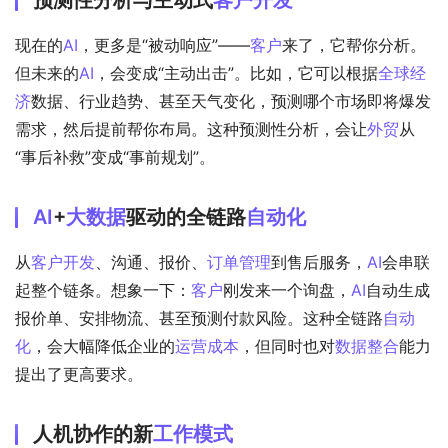
预测性分析与主动式
客户开发
现在的
AI
，更多是“被动响应”——
客户
来了，它帮你分析。
但未来的
AI
，会变成“主动出击”。比如，它可以根据
全球经
济
数据、行业趋势、甚至天气变化，预测哪个市场即将爆发
需求，然后提前帮你布局。这种预测性分析，会让
外贸
从
“事后补救”变成“事前规划”。
AI
+
大数据
驱动的全链路
自动化
从
客户开发
、沟通、报价、
订单管理
到售后服务，
AI
会串联
起整个链条。想象一下：
客户
刚发来一个询盘，
AI
自动生成
报价单、安排物流、甚至预测付款风险。这种全链路
自动
化
，会大幅降低企业的
运营成本
，但同时也对
数据整合
能力
提出了更高要求。
人机协作的新
工作模式