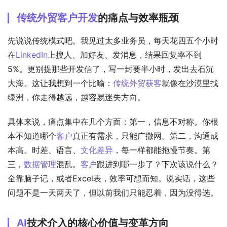
传统外贸
客户开发
的痛点与效率瓶颈
先说说传统模式吧。我见过太多业务员，每天花四五个小时
在
LinkedIn
上搜人、加好友、发消息，结果回复率不到
5%。更别提那些开发信了，写一封要半小时，发出去石沉
大海。这让我想到一个比喻：
传统外贸
获客
就像在沙漠里找
绿洲，你走得越远，越容易迷失方向。
具体来说，痛点集中在几个方面：第一，信息不对称。你根
本不知道哪个
客户
真正有需求，只能广撒网。第二，沟通成
本高。时差、语言、
文化差异
，每一样都能拖慢节奏。第
三，
数据管理
混乱。
客户
跟进到哪一步了？下次该说什么？
全靠脑子记，或者Excel表，效率可想而知。说实话，这些
问题不是一天两天了，但以前我们只能忍着，因为没得选。
AI
技术介入的核心价值与变革方向