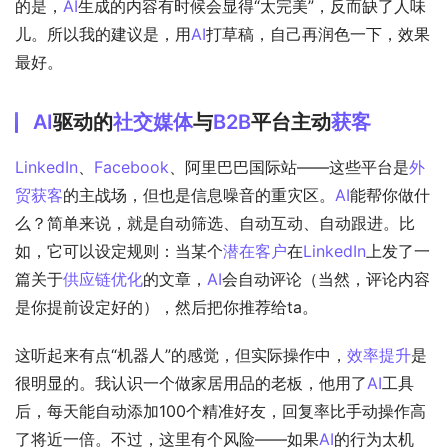
的是，
AI
生成的内容有时候会显得“太完美”，反而缺了人味
儿。所以我的建议是，用
AI
打草稿，自己再润色一下，效果
最好。
AI
驱动的
社交媒体
与
B2B
平台主动
获客
LinkedIn
、
Facebook
、阿里巴巴国际站——这些平台是
外
贸
获客
的主战场，但也是信息噪音的重灾区。
AI
能帮你做什
么？简单来说，就是自动筛选、自动互动、自动跟进。比
如，它可以设定规则：当某个
潜在客户
在
LinkedIn
上发了一
篇关于
供应链优化
的文章，
AI
会自动评论（当然，评论内容
是你提前设定好的），然后把你推荐给ta。
这听起来有点“机器人”的感觉，但实际操作中，
效率提升
是
很明显的。我认识一个做家居用品的老板，他用了
AI
工具
后，每天能自动添加100个精准好友，回复率比手动操作高
了将近一倍。不过，这里有个风险——如果
AI
的行为太机