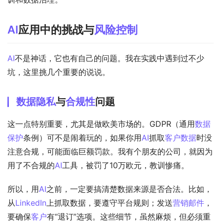
AI
应用中的挑战与
风险控制
AI
不是神话，它也有自己的问题。我在实践中遇到过不少
坑，这里挑几个重要的说说。
数据隐私
与
合规性
问题
这一点特别重要，尤其是做欧美市场的。GDPR（通用
数据
保护
条例）可不是闹着玩的，如果你用
AI
抓取
客户数据
时没
注意合规，可能面临巨额罚款。我有个朋友的公司，就因为
用了不合规的
AI
工具，被罚了10万欧元，教训惨痛。
所以，用
AI
之前，一定要搞清楚数据来源是否合法。比如，
从
LinkedIn
上抓取数据，要遵守平台规则；发送
营销
邮件
，
要确保
客户
有“退订”选项。这些细节，虽然麻烦，但必须重