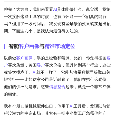
聊完了大方向，我们来看看
AI
具体能做什么。说实话，我第
一次接触这些工具的时候，也有点怀疑——它们真的能行
吗？但用了一段时间后，我发现有些场景的效果确实超出预
期。下面这几个，是我认为最值得关注的。
智能
客户画像
与
精准市场定位
以前做
客户画像
，靠的是经验和猜测。比如，你觉得德国
客
户
喜欢质量，美国
客户
喜欢价格，但具体到某个行业，这些
标签太模糊了。
AI
就不一样了，它能从海量数据里提取出关
键特征——比如这家公司最近融资了、他们在招什么岗位、
他们的供应商是谁。这些
信息整合
起来，就是一个非常立体
的画像。
我有个朋友做机械配件出口，他用了
AI
工具后，发现以前觉
得没潜力的中东市场，其实有一批中小型工厂急需他的产