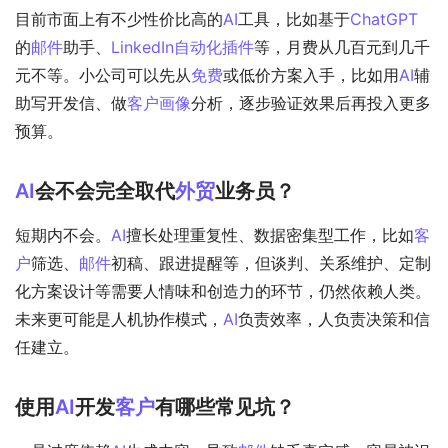
目前市面上有不少性价比高的
AI
工具，比如基于
ChatGPT
的
邮件
助手、
LinkedIn
自动化
插件
等，月费从几百元到几千
元不等。小公司可以先从
免费
或低价方案入手，比如用
AI
辅
助写开发信、做
客户画像
分析，逐步验证效果后再投入更多
预算。
AI
会不会完全取代
外贸
业务员？
短期内不会。
AI
擅长处理重复性、数据密集型工作，比如
客
户
筛选、
邮件
初稿、跟进提醒等，但谈判、关系维护、定制
化方案设计等需要人情味和创造力的环节，仍然依赖人类。
未来更可能是人机协作模式，
AI
负责效率，人负责决策和信
任建立。
使用
AI
开发
客户
有哪些常见坑？