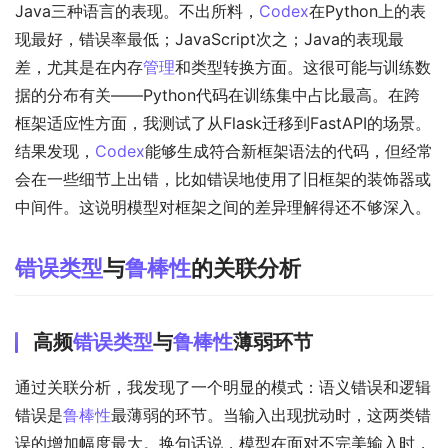
Java三种语言的表现。不出所料，
Codex
在Python上的表
现最好，错误率最低；JavaScript次之；Java的表现最
差，尤其是在内存
管理
和类型转换方面。这很可能与训练数
据的分布有关——Python代码在训练集中占比最高。在跨
框架适应性方面，我测试了从Flask迁移到FastAPI的场景。
结果发现，
Codex
能够生成符合新框架语法的代码，但经常
会在一些细节上出错，比如错误地使用了旧框架的装饰器或
中间件。这说明模型对框架之间的差异理解得还不够深入。
错误类型
与
鲁棒性
的关联分析
高频
错误类型
与
鲁棒性
薄弱环节
通过关联分析，我发现了一个明显的模式：语义错误和逻辑
错误是
鲁棒性
最薄弱的环节。当输入出现扰动时，这两类错
误的增加幅度最大。换句话说，模型在面对不完美输入时，