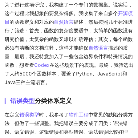
为了进行这项研究，我构建了一个专门的数据集。说实话，
这个过程比我想象的要复杂得多。我收集了来自多个
开源项
目
的函数定义和对应的
自然语言
描述，然后按照几个标准进
行了筛选：首先，函数的复杂度要适中，太简单的函数没有
研究价值，太复杂的函数又难以准确评估；其次，每个函数
必须有清晰的文档注释，这样才能确保
自然语言
描述的质
量；最后，我还特意加入了一些包含边界条件和特殊情况的
函数，想看看
Codex
在这些场景下的表现。最终，我筛选出
了大约5000个函数样本，覆盖了Python、JavaScript和
Java三种主流语言。
错误类型
分类体系定义
在定义
错误类型
时，我参考了
软件工程
中常见的缺陷分类方
法，但做了一些调整。我把错误主要分成了四类：语法错
误、语义错误、逻辑错误和类型错误。语法错误比较好理