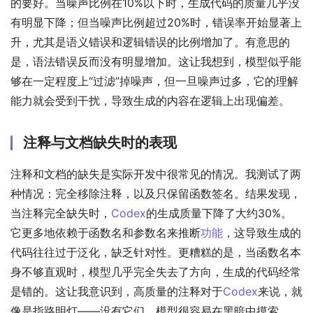
的要好。当噪声比例在10%以下时，生成代码的质量几乎没
有明显下降；但当噪声比例超过20%时，错误率开始显著上
升，尤其是语义错误和逻辑错误的比例增加了。有意思的
是，语法错误反而没有明显增加。这让我想到，模型似乎能
够在一定程度上“过滤”掉噪声，但一旦噪声过多，它的理解
能力就会受到干扰，导致生成的内容在逻辑上出现偏差。
注释与文档缺失时的表现
注释和文档的缺失是实际开发中很常见的情况。我测试了两
种情况：完全移除注释，以及只保留函数签名。结果发现，
当注释完全缺失时，
Codex
的生成质量下降了大约30%。
它更多地依赖于函数名和参数名来推断
功能
，这导致生成的
代码往往过于泛化，缺乏针对性。更糟糕的是，当函数名本
身不够直观时，模型几乎完全失去了方向，生成的代码经常
是错的。这让我意识到，高质量的注释对于
Codex
来说，就
像是指路明灯——没有它们，模型很容易在黑暗中摸索。