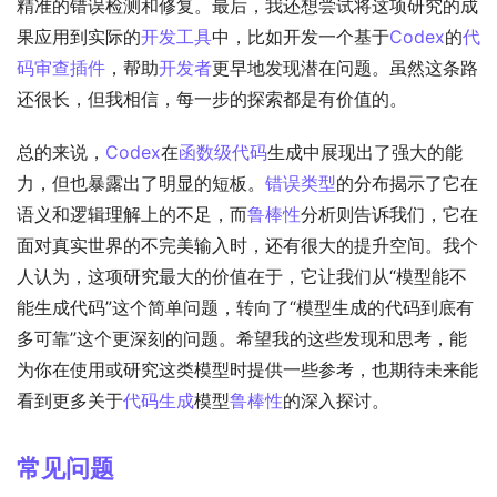
精准的错误检测和修复。最后，我还想尝试将这项研究的成
果应用到实际的
开发工具
中，比如开发一个基于
Codex
的
代
码审查
插件
，帮助
开发者
更早地发现潜在问题。虽然这条路
还很长，但我相信，每一步的探索都是有价值的。
总的来说，
Codex
在
函数级代码
生成中展现出了强大的能
力，但也暴露出了明显的短板。
错误类型
的分布揭示了它在
语义和逻辑理解上的不足，而
鲁棒性
分析则告诉我们，它在
面对真实世界的不完美输入时，还有很大的提升空间。我个
人认为，这项研究最大的价值在于，它让我们从“模型能不
能生成代码”这个简单问题，转向了“模型生成的代码到底有
多可靠”这个更深刻的问题。希望我的这些发现和思考，能
为你在使用或研究这类模型时提供一些参考，也期待未来能
看到更多关于
代码生成
模型
鲁棒性
的深入探讨。
常见问题