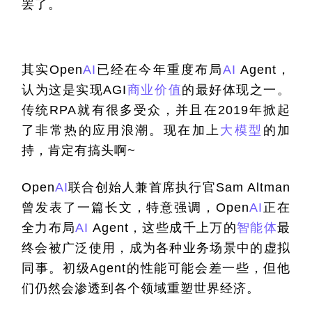
罢了。
其实Open
AI
已经在今年重度布局
AI
 Agent，
认为这是实现AGI
商业价值
的最好体现之一。
传统RPA就有很多受众，并且在2019年掀起
了非常热的应用浪潮。现在加上
大模型
的加
持，肯定有搞头啊~
Open
AI
联合创始人兼首席执行官Sam Altman
曾发表了一篇长文，特意强调，Open
AI
正在
全力布局
AI
 Agent，这些成千上万的
智能体
最
终会被广泛使用，成为各种业务场景中的虚拟
同事。初级Agent的性能可能会差一些，但他
们仍然会渗透到各个领域重塑世界经济。