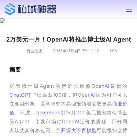
2万美元一月！OpenAI将推出博士级AI Agent
行业动态
2025年11月4日 下午11:12
296
摘要
尽管博士级Agent的定价比目前Open
AI
最贵的
ChatGPT
 Pro高出100倍，但Open
AI
认为用户可以
在金融分析、医学研究等高回报领域获取更高
商业价
值
。不过，
DeepSeek
以每月200美元推出类似博士
级Agent，引发市场对Open
AI
定价的质疑，部分网
友认为其价格过高，且
开源
大语言模型
可能很快会替