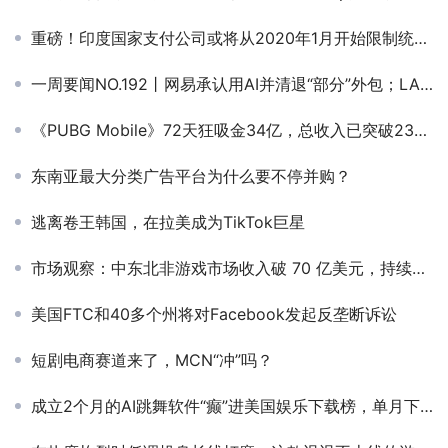
重磅！印度国家支付公司或将从2020年1月开始限制统一支付接口交易金额
一周要闻NO.192丨网易承认用AI并清退“部分”外包；LABUBU要出真人动画电影；亚马逊与京东进入“小时级”比拼；阿里巴巴成立Token事业群
《PUBG Mobile》72天狂吸金34亿，总收入已突破239亿
东南亚最大分类广告平台为什么要不停并购？
逃离卷王韩国，在拉美成为TikTok巨星
市场观察：中东北非游戏市场收入破 70 亿美元，持续快速增长
美国FTC和40多个州将对Facebook发起反垄断诉讼
短剧电商赛道来了，MCN“冲”吗？
成立2个月的AI跳舞软件“癫”进美国娱乐下载榜，单月下载量破15万