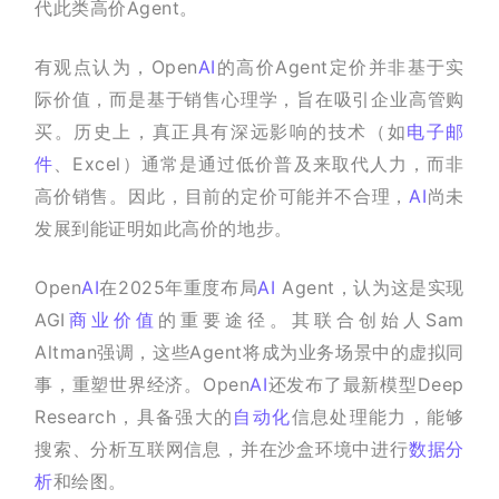
代此类高价Agent。
有观点认为，Open
AI
的高价Agent定价并非基于实
际价值，而是基于销售心理学，旨在吸引企业高管购
买。历史上，真正具有深远影响的技术（如
电子邮
件
、Excel）通常是通过低价普及来取代人力，而非
高价销售。因此，目前的定价可能并不合理，
AI
尚未
发展到能证明如此高价的地步。
Open
AI
在2025年重度布局
AI
 Agent，认为这是实现
AGI
商业价值
的重要途径。其联合创始人Sam 
Altman强调，这些Agent将成为业务场景中的虚拟同
事，重塑世界经济。Open
AI
还发布了最新模型Deep 
Research，具备强大的
自动化
信息处理能力，能够
搜索、分析互联网信息，并在沙盒环境中进行
数据分
析
和绘图。