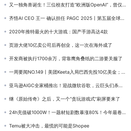
又一独角兽诞生！三位校友打造“欧洲版OpenAI”，曾仅靠7页PPT创下种子轮融资纪录
齐悟AI CEO 王一 确认担任 PAGC 2025丨第五届全球产品与增长展会 AIGC出海增长峰会圆桌嘉宾！
2020年推特最火的十大游戏：国产手游高达4款
页游大佬10亿卖公司后再创业，这一次在海外成了
开发商被执行1700余万，背靠鹰角叠纸的二游要关服了
一周要闻NO.149丨美团Keeta入局巴西先投10亿美金；Manus开放注册；Epic高调申请《堡垒之夜》重返美国iOS
亚马逊AIGC全家桶推出！迎战微软谷歌，云巨头们杀疯了
继《原始传奇》之后，又一个“贪玩游戏式”刷屏要来了
24h充值破1000W！一题材短剧数暴涨80%！今年最卷方向？
Temu被大冲击，最慌的可能是Shopee