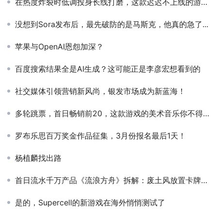
在热度炸裂时低调投身长线打磨，这款迟迟不上线的游戏在等什么？
没想到Sora发布后，最先破防的是马斯克，他真的急了...
苹果与OpenAI恩怨加深？
百度搜索结果全是AI生成？这可能正是李彦宏想看到的
社交媒体引领营销新风尚，银发市场成为新蓝海！
多轮跳票，首日畅销前20，这款游戏的美术音乐你不得不服
罗布乐思百万奖金作品征集，3月份报名最后1天！
杨植麟找出路
首日流水千万产品《流浪方舟》拆解：废土风放置卡牌+回合制弹珠
是的，Supercell的新游戏在海外悄悄测试了