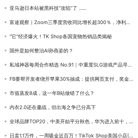
亚马逊日本站被黑科技“攻陷”了 ......
富途观察｜Zoom三季度营收同比增长超300％，净利同比激增89倍！
“它”经济爆火！TK Shop各国宠物热销品类揭秘
国外是如何整治AI孙燕姿的？
私域神器每周合作精选 No.91｜中重度SLG游戏产品寻融资；淘宝开放平台寻合作
FB要帮开发者绕开苹果30%抽成：提供网页支付，奖金总额10亿美元
市值蒸发8成，这一年B站做错了什么？
内衣2.0还在鏖战，但出海之争已分高下
全球品牌TOP20，中美开始平分秋色，华为进入前十，不过中国有个差距
日卖1.1万件，一周吸金近百万！TikTok Shop美国小店(2.26-3.3)新榜