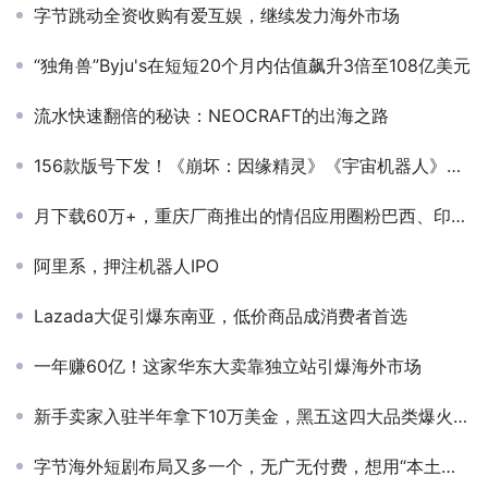
字节跳动全资收购有爱互娱，继续发力海外市场
“独角兽”Byju's在短短20个月内估值飙升3倍至108亿美元
流水快速翻倍的秘诀：NEOCRAFT的出海之路
156款版号下发！《崩坏：因缘精灵》《宇宙机器人》《归环》等重磅大作均在其列！
月下载60万+，重庆厂商推出的情侣应用圈粉巴西、印尼，海外恋爱应用市场还有多大潜力？
阿里系，押注机器人IPO
Lazada大促引爆东南亚，低价商品成消费者首选
一年赚60亿！这家华东大卖靠独立站引爆海外市场
新手卖家入驻半年拿下10万美金，黑五这四大品类爆火非洲
字节海外短剧布局又多一个，无广无付费，想用“本土剧+内置小程序”叩开美国、拉美市场大门？