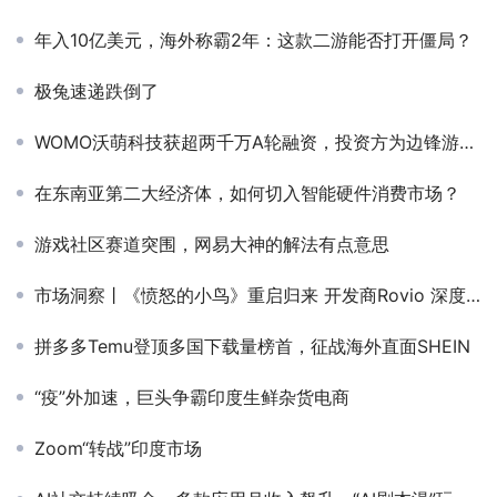
年入10亿美元，海外称霸2年：这款二游能否打开僵局？
极兔速递跌倒了
WOMO沃萌科技获超两千万A轮融资，投资方为边锋游戏、序言泽和慧敏投资
在东南亚第二大经济体，如何切入智能硬件消费市场？
游戏社区赛道突围，网易大神的解法有点意思
市场洞察丨《愤怒的小鸟》重启归来 开发商Rovio 深度分享后IDFA时代的大厂是怎么玩的
拼多多Temu登顶多国下载量榜首，征战海外直面SHEIN
“疫”外加速，巨头争霸印度生鲜杂货电商
Zoom“转战”印度市场