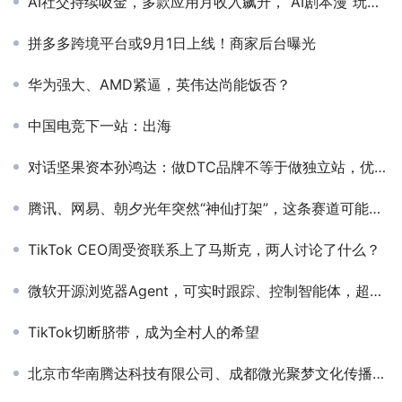
AI社交持续吸金，多款应用月收入飙升，“AI剧本漫”玩法爆了
拼多多跨境平台或9月1日上线！商家后台曝光
华为强大、AMD紧逼，英伟达尚能饭否？
中国电竞下一站：出海
对话坚果资本孙鸿达：做DTC品牌不等于做独立站，优秀的电商企业必将同时也是优秀的科技公司
腾讯、网易、朝夕光年突然“神仙打架”，这条赛道可能没人敢碰了
TikTok CEO周受资联系上了马斯克，两人讨论了什么？
微软开源浏览器Agent，可实时跟踪、控制智能体，超4000颗星
TikTok切断脐带，成为全村人的希望
北京市华南腾达科技有限公司、成都微光聚梦文化传播有限公司、广州短剧猫科技有限公司 确认加入 PAGC 2025丨第五届全球产品与增长展会 短剧对接会