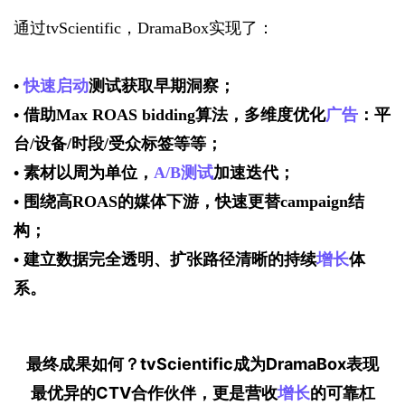
通过tvScientific，DramaBox实现了：
• 
快速启动
测试获取早期洞察；
• 借助Max ROAS bidding算法，多维度优化
广告
：平
台/设备/时段/受众标签等等；
• 素材以周为单位，
A/B测试
加速迭代；
• 围绕高ROAS的媒体下游，快速更替campaign结
构；
• 建立数据完全透明、扩张路径清晰的持续
增长
体
系。
最终成果如何？tvScientific成为DramaBox表现
最优异的CTV合作伙伴，更是营收
增长
的可靠杠