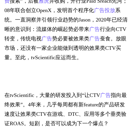
费
搜索”，后被
雅虎
并收购，开行业Paid Sreach先河；
08年联合创立OpenX，发明首个程序化
广告投放
系
统。一直洞察并引领行业趋势的Jason，2020年已经清
晰的意识到：流媒体的崛起势必带来
广告
行业向CTV
转变，传统电视
广告
势必要被效果类
广告
蚕食。放眼
市场，还没有一家企业能做到透明的效果类CTV买
量。至此，tvScientific应运而生。
在tvScientific，大量的研发投入到“让CTV
广告
指向最
终效果”。4年来，几乎每周都有新feature的产品研发
速度让效果类CTV在游戏、DTC、应用等多个垂类验
证ROAS。短剧，是否可以成为下一个爆点？