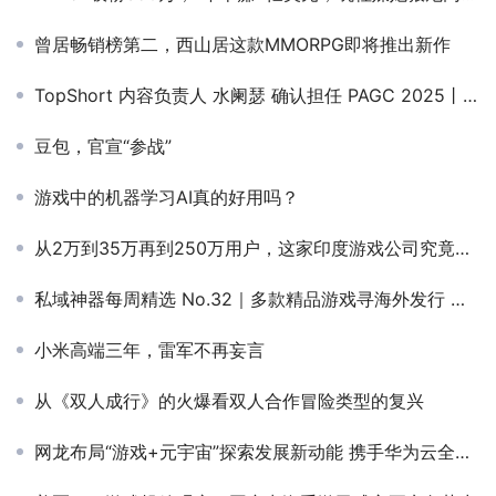
曾居畅销榜第二，西山居这款MMORPG即将推出新作
TopShort 内容负责人 水阑瑟 确认担任 PAGC 2025丨第五届全球产品与增长展会 短剧对接会 路演嘉宾
豆包，官宣“参战”
游戏中的机器学习AI真的好用吗？
从2万到35万再到250万用户，这家印度游戏公司究竟做对了什么？
私域神器每周精选 No.32｜多款精品游戏寻海外发行 企业寻东南亚电商店铺
小米高端三年，雷军不再妄言
从《双人成行》的火爆看双人合作冒险类型的复兴
网龙布局“游戏+元宇宙”探索发展新动能 携手华为云全球“出海”