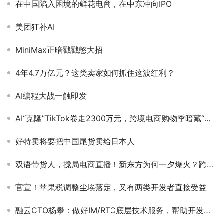
在中国陷入困境的鲜花电商，在中东冲向IPO
美团狂补AI
MiniMax正暗戳戳憋大招
4年4.7万亿元？这类卖家如何抓住这波红利？
AI编程大战一触即发
AI“克隆”TikTok卷走2300万元，跨境电商购物季暗藏“杀猪盘”
好特卖将要把中国尾货卖给日本人
双语带货人，搅局电商直播！新东方为何一夕爆火？跨境电商洗牌巨变，卖家如何看危中寻机？
官宣！苹果税调整尘埃落定，又有两类开发者直接受益
融云CTO杨攀：做好IM/RTC底层技术服务，帮助开发者打造自己的“Clubhouse”