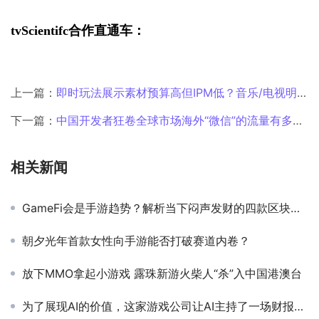
tvScientifc合作直通车：
上一篇：
即时玩法展示素材预算高但IPM低？音乐/电视明星素材效果远超电影明星？丨《2025移动APP广告素材现状报告》解读（文内附报告）
下一篇：
中国开发者狂卷全球市场海外“微信”的流量有多香?
相关新闻
GameFi会是手游趋势？解析当下闷声发财的四款区块链游戏
朝夕光年首款女性向手游能否打破赛道内卷？
放下MMO拿起小游戏 露珠新游火柴人“杀”入中国港澳台
为了展现AI的价值，这家游戏公司让AI主持了一场财报电话会议