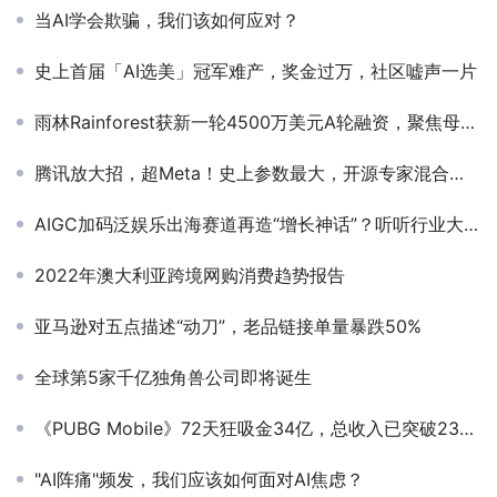
当AI学会欺骗，我们该如何应对？
史上首届「AI选美」冠军难产，奖金过万，社区嘘声一片
雨林Rainforest获新一轮4500万美元A轮融资，聚焦母婴家居类目
腾讯放大招，超Meta！史上参数最大，开源专家混合模型
AIGC加码泛娱乐出海赛道再造“增长神话”？听听行业大咖们怎么说
2022年澳大利亚跨境网购消费趋势报告
亚马逊对五点描述“动刀”，老品链接单量暴跌50%
全球第5家千亿独角兽公司即将诞生
《PUBG Mobile》72天狂吸金34亿，总收入已突破239亿
"AI阵痛"频发，我们应该如何面对AI焦虑？