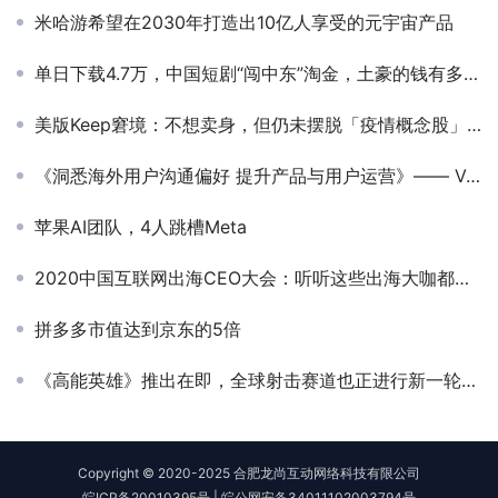
米哈游希望在2030年打造出10亿人享受的元宇宙产品
单日下载4.7万，中国短剧“闯中东”淘金，土豪的钱有多好赚？
美版Keep窘境：不想卖身，但仍未摆脱「疫情概念股」之称 | 海外周选
《洞悉海外用户沟通偏好 提升产品与用户运营》—— VONAGE- 客户方案专家-龙伟东
苹果AI团队，4人跳槽Meta
2020中国互联网出海CEO大会：听听这些出海大咖都聊了些什么（上）
拼多多市值达到京东的5倍
《高能英雄》推出在即，全球射击赛道也正进行新一轮的洗牌
Copyright © 2020-2025 合肥龙尚互动网络科技有限公司
皖ICP备20010395号
|
皖公网安备34011102003794号