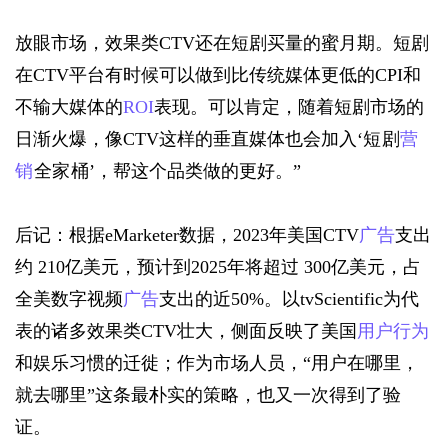
放眼市场，效果类CTV还在短剧买量的蜜月期。短剧
在CTV平台有时候可以做到比传统媒体更低的CPI和
不输大媒体的
ROI
表现。可以肯定，随着短剧市场的
日渐火爆，像CTV这样的垂直媒体也会加入‘
短剧
营
销
全家桶
’，帮这个品类做的更好。”
后记：根据eMarketer数据，2023年美国CTV
广告
支出
约 210亿美元，预计到2025年将超过 300亿美元，占
全美数字视频
广告
支出的近50%。以tvScientific为代
表的诸多效果类CTV壮大，侧面反映了美国
用户行为
和娱乐习惯的迁徙；作为市场人员，“用户在哪里，
就去哪里”这条最朴实的策略，也又一次得到了验
证。