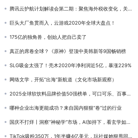
腾讯云护航计划解读会第二期：聚焦海外税收变化，关注品牌、安全发展
巨头大厂鱼贯而入，云游戏2020年全球大盘点！
175亿的独角兽，创始人把自己卖了
真正的席卷全球？《原神》登顶中美韩新等9国畅销榜
SLG吸金太强了！壳木2020年净利润近5亿，暴涨229%
网络文学，开拓“出海”新航道（文化市场新观察）
2025全球软饮料品牌价值50强榜单，可口可乐、百事可乐、农夫山泉名列前三
哪种企业出海更能成功？来自国内狠狠“卷”过的行业
国庆不打烊丨洞察“神秘学”市场，AI加持下，看玄学如何横扫Z世代
TikTok吸粉350万，1年半赚4亿美元，玩社媒她狠甩同行几条街