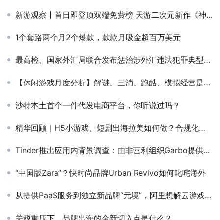
新游观察丨首日即登顶双端免费榜 天游二次元新作《神界奇伝》如何啃下日本市场？
1个套路两个月2个爆款，款款月吸金超百万美元
最高检、国家外汇局联合发布惩治涉外汇违法犯罪典型案例
【休闲游戏月度分析】解谜、三消、跑酷、模拟经营是热门
沙特本土首个一件代发电商平台，你听说过吗？
精华回顾｜H5小游戏、短剧出海拉美如何做？合规化方式有哪些？看看出海大咖怎么说
Tinder推出应用内背景调查：由非营利组织Garbo提供支持
“中国版Zara”？快时尚品牌Urban Revivo如何叱咤海外
从提供PaaS服务到独立新品牌“元境”，阿里想解云游戏技术与商业之难
关税重压下，品牌出海的全新切入点是什么？