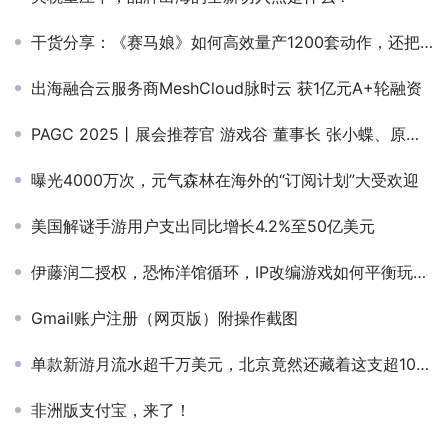
干货分享：《赛马娘》如何高效量产1200套动作，还把它用得丝滑又自然？
出海融合云服务商MeshCloud脉时云 获1亿元A+轮融资
PAGC 2025丨展会推荐官 游戏谷 董事长 张小蝶、原力棱镜 COO 胡俊铨、6waves 副总裁 Davie 邀您参与万人出海展会
曝光4000万次，元气森林在海外的“订阅计划”大受欢迎
美国解谜手游用户支出同比增长4.2%至50亿美元
伊藤润二授权，恐怖洋馆循环，IP改编游戏如何平衡玩法和还原？
Gmail账户注册（网页版）附操作截图
单款新游月流水超千万美元，北京竟然还藏着这支超1000人的团队！
非洲版支付宝，来了！