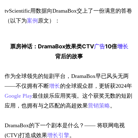
tvScientific用数据向DramaBox交上了一份满意的答卷
（以下为
案例
原文）：
票房神话：
DramaBox效果类CTV
广告
10倍
增长
背后的故事
作为全球领先的短剧平台，DramaBox早已风头无两
——不仅拥有不断
增长
的全球观众群，更斩获2024年
Google Play
最佳娱乐应用奖项。这个获奖无数的短剧
应用，也拥有与之匹配的高超效果
营销策略
。
DramaBox的下一个剧本是什么？—— 将联网电视
(CTV)打造成效果
增长引擎
。