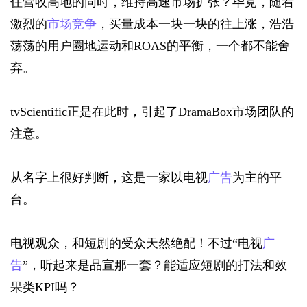
住营收高地的同时，维持高速市场扩张？毕竟，随着
激烈的
市场竞争
，买量成本一块一块的往上涨，浩浩
荡荡的用户圈地运动和ROAS的平衡，一个都不能舍
弃。
tvScientific正是在此时，引起了DramaBox市场团队的
注意。
从名字上很好判断，这是一家以电视
广告
为主的平
台。
电视观众，和短剧的受众天然绝配！不过“电视
广
告
”，听起来是品宣那一套？能适应短剧的打法和效
果类KPI吗？