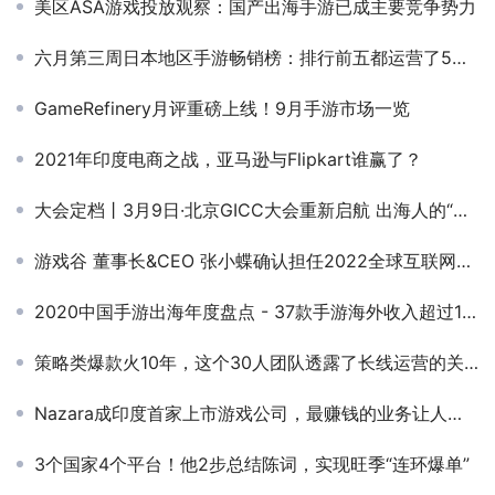
美区ASA游戏投放观察：国产出海手游已成主要竞争势力
六月第三周日本地区手游畅销榜：排行前五都运营了5年以上
GameRefinery月评重磅上线！9月手游市场一览
2021年印度电商之战，亚马逊与Flipkart谁赢了？
大会定档丨3月9日·北京GICC大会重新启航 出海人的“新春第一会”跑出加速度
游戏谷 董事长&CEO 张小蝶确认担任2022全球互联网产业CEO大会 主峰会演讲嘉宾
2020中国手游出海年度盘点 - 37款手游海外收入超过1亿美元
策略类爆款火10年，这个30人团队透露了长线运营的关键
Nazara成印度首家上市游戏公司，最赚钱的业务让人意外
3个国家4个平台！他2步总结陈词，实现旺季“连环爆单”