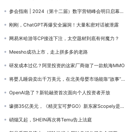
参会指南 | 2024（第十二届）数字营销峰会明日启幕，内附完整议程
刚刚，ChatGPT再爆安全漏洞！大量私密对话被泄露
网易米哈游等CP接连下注，太空题材到底有何魔力？
Meesho成功上市，走上拼多多的老路
研发成本过亿？阿里投资的这家厂商做了一款航海MMO
将婴儿睡袋卖出千万美元，在北美母婴市场能靠“故事”取胜多久？
OpenAI急了？新轮融资首次面向个人投资者开放
壕掷35亿美元，《精灵宝可梦GO》新东家Scopely是什么来头？
硝烟又起，SHEIN再次将Temu告上法庭