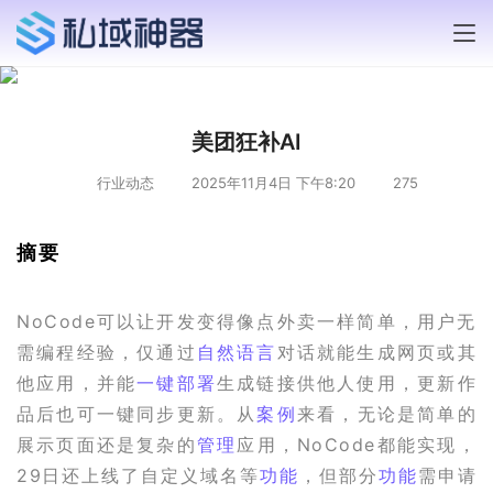
美团狂补AI
行业动态
2025年11月4日 下午8:20
275
摘要
NoCode可以让开发变得像点外卖一样简单，用户无
需编程经验，仅通过
自然语言
对话就能生成网页或其
他应用，并能
一键部署
生成链接供他人使用，更新作
品后也可一键同步更新。从
案例
来看，无论是简单的
展示页面还是复杂的
管理
应用，NoCode都能实现，
29日还上线了自定义域名等
功能
，但部分
功能
需申请