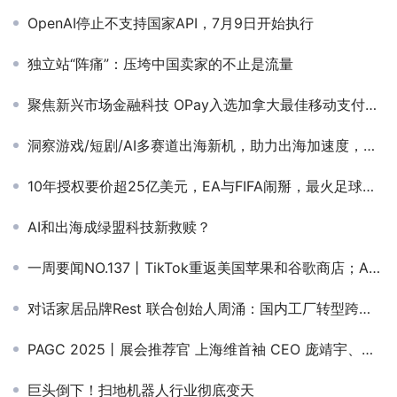
OpenAI停止不支持国家API，7月9日开始执行
独立站“阵痛”：压垮中国卖家的不止是流量
聚焦新兴市场金融科技 OPay入选加拿大最佳移动支付创新企业
洞察游戏/短剧/AI多赛道出海新机，助力出海加速度，听听头部大咖怎么说
10年授权要价超25亿美元，EA与FIFA闹掰，最火足球游戏如何续命？
AI和出海成绿盟科技新救赎？
一周要闻NO.137丨TikTok重返美国苹果和谷歌商店；AppLovin卖掉了旗下10家游戏公司；Temu在韩月活逼近速卖通
对话家居品牌Rest 联合创始人周涌：国内工厂转型跨境电商分三个阶段
PAGC 2025丨展会推荐官 上海维首袖 CEO 庞靖宇、帝视科技 CEO 高钦泉、清博智能 副总裁 宗利军 邀您参与万人出海展会
巨头倒下！扫地机器人行业彻底变天