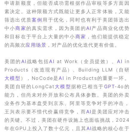
申请新额度，但能否成功需根据作品审核等多方面因
素决定。这种限额方式既能让更多人正常体验，又能
筛选出优质
案例
用于优化，同时也有利于美团筛选出
中小
商家
的真实需求，因为美团的
AI
产品商业化优势
和目标在于平台上大量的中小
商家
，他们能提供稳定
的高频次
应用场景
，对产品的优化迭代更有价值。
美团的
AI
战略包括
AI
 at Work（全员提效）、
AI
 in 
Products（改造现有产品）、Building LLM（自研
大模型
），NoCode是
AI
 in Products的重要一环。
美团自研的LongCat
大模型
据称已相当于
GPT
-4o的
能力，但尚未对外开放和公布具体参数。美团的外卖
业务作为基本盘受到京东、阿里等竞争对手的冲击，
王兴表示要不惜代价赢得竞争，而
AI
是美团应对冲击
的关键。不过，美团在硬件设施上也面临挑战，2024
年在GPU上投入了数十亿元，且其
AI
战略的核心在于