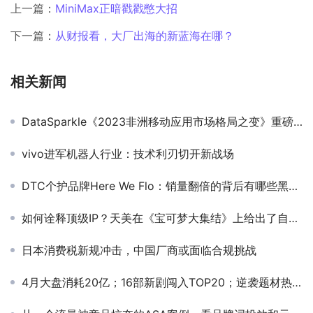
上一篇：
MiniMax正暗戳戳憋大招
下一篇：
从财报看，大厂出海的新蓝海在哪？
相关新闻
DataSparkle《2023非洲移动应用市场格局之变》重磅发布！
vivo进军机器人行业：技术利刃切开新战场
DTC个护品牌Here We Flo：销量翻倍的背后有哪些黑科技？
如何诠释顶级IP？天美在《宝可梦大集结》上给出了自己的答案
日本消费税新规冲击，中国厂商或面临合规挑战
4月大盘消耗20亿；16部新剧闯入TOP20；逆袭题材热度飙升丨4月短剧月报