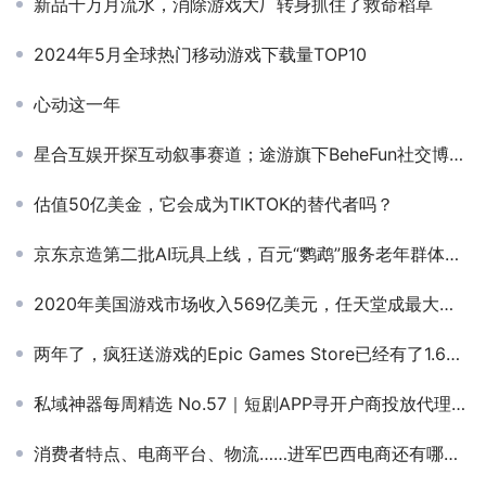
新品千万月流水，消除游戏大厂转身抓住了救命稻草
2024年5月全球热门移动游戏下载量TOP10
心动这一年
星合互娱开探互动叙事赛道；途游旗下BeheFun社交博弈新品成出海黑马？丨8月出海收入榜解读
估值50亿美金，它会成为TIKTOK的替代者吗？
京东京造第二批AI玩具上线，百元“鹦鹉”服务老年群体，情绪价值成卖点？
2020年美国游戏市场收入569亿美元，任天堂成最大赢家
两年了，疯狂送游戏的Epic Games Store已经有了1.6亿用户
私域神器每周精选 No.57｜短剧APP寻开户商投放代理合作；多款游戏产品寻海外发行
消费者特点、电商平台、物流……进军巴西电商还有哪些注意事项？