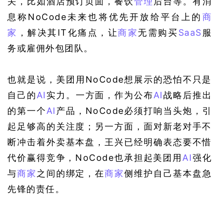
关，比如酒店预订页面，餐饮
管理
后台等。有消
息称NoCode未来也将优先开放给平台上的
商
家
，解决其IT化痛点，让
商家
无需购买
SaaS
服
务或雇佣外包团队。
也就是说，美团用NoCode想展示的恐怕不只是
自己的
AI
实力。一方面，作为公布
AI
战略后推出
的第一个
AI
产品，NoCode必须打响当头炮，引
起足够高的关注度；另一方面，面对新老对手不
断冲击着外卖基本盘，王兴已经明确表态要不惜
代价赢得竞争，NoCode也承担起美团用
AI
强化
与
商家
之间的绑定，在
商家
侧维护自己基本盘急
先锋的责任。