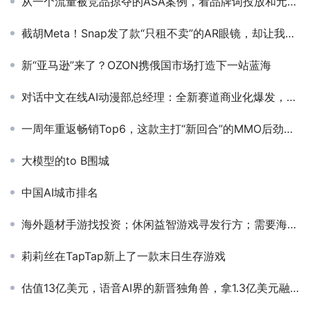
从一个流量被竞品掠夺的ASA案例，看品牌词投放和元数据的重要性
截胡Meta！Snap发了款“只租不卖”的AR眼镜，却让我们离消费级AR更近了
新“亚马逊”来了？OZON携俄国市场打造下一站蓝海
对话中文在线AI动漫部总经理：全新赛道商业化爆发，规模或超真人短剧
一周年重返畅销Top6，这款主打“新回合”的MMO后劲这么强？
大模型的to B围城
中国AI城市排名
海外题材手游找投资；休闲益智游戏寻发行方；需要海外短剧资源；土耳其通道+美区小额通道｜私域神器每周合作精选No.199
莉莉丝在TapTap新上了一款末日生存游戏
估值13亿美元，语音AI界的新晋独角兽，拿1.3亿美元融资“不务正业”去做餐饮了？