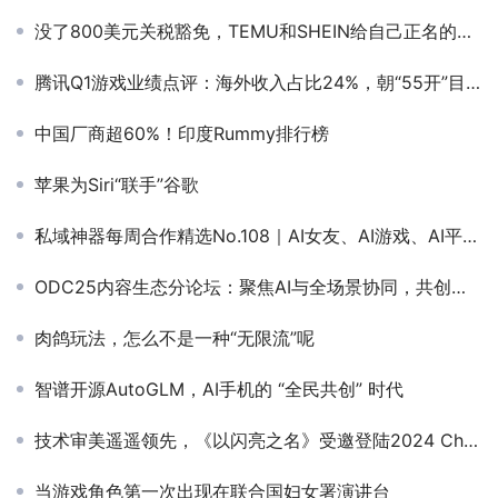
没了800美元关税豁免，TEMU和SHEIN给自己正名的时候到了
腾讯Q1游戏业绩点评：海外收入占比24%，朝“55开”目标负重前进
中国厂商超60%！印度Rummy排行榜
苹果为Siri“联手”谷歌
私域神器每周合作精选No.108｜AI女友、AI游戏、AI平台；社交游戏本地收单；寻找游戏厂商海外发行；海外社交产品寻工会
ODC25内容生态分论坛：聚焦AI与全场景协同，共创内容增长新路径
肉鸽玩法，怎么不是一种“无限流”呢
智谱开源AutoGLM，AI手机的 “全民共创” 时代
技术审美遥遥领先，《以闪亮之名》受邀登陆2024 ChinaJoy“鸿蒙原生游戏”展区
当游戏角色第一次出现在联合国妇女署演讲台