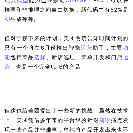
础
大模型
能力已经接近
ChatGPT
 -4o，可以在
推理和非推理之间自由切换，新代码中有52%是
AI
生成等等。
但对于接下来的计划，美团明确告知时间计划的
只有一个将在6月份推出智能
运营
助手，主要
功
能
包括菜品
选择
、新店选址、菜单开发和门店
运
营
，也是一个完全to B的产品。
但这也给美团提出了一些新的挑战。虽然在技术
上，美团凭借多年来的平台经验针对
商家
痛点发
现一些产品并非难事，单纯将产品开发出来也不