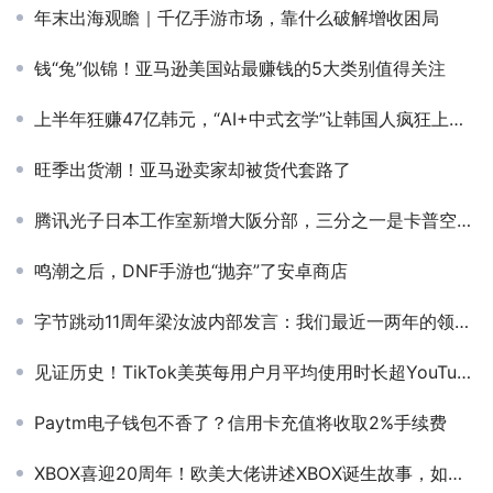
年末出海观瞻｜千亿手游市场，靠什么破解增收困局
钱“兔”似锦！亚马逊美国站最赚钱的5大类别值得关注
上半年狂赚47亿韩元，“AI+中式玄学”让韩国人疯狂上头？
旺季出货潮！亚马逊卖家却被货代套路了
腾讯光子日本工作室新增大阪分部，三分之一是卡普空前员工
鸣潮之后，DNF手游也“抛弃”了安卓商店
字节跳动11周年梁汝波内部发言：我们最近一两年的领先不明显了
见证历史！TikTok美英每用户月平均使用时长超YouTube
Paytm电子钱包不香了？信用卡充值将收取2%手续费
XBOX喜迎20周年！欧美大佬讲述XBOX诞生故事，如何改变游戏业？