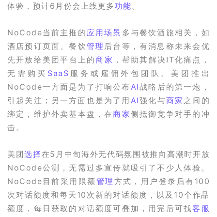
体验，预计6月份会上线更多
功能
。
NoCode当前主推的
应用场景
多与餐饮酒旅相关，如
酒店预订页面、餐饮
管理
后台等，有消息称未来会优
先开放给美团平台上的
商家
，帮助其解决IT化痛点，
无需购买
SaaS
服务或雇佣外包团队。美团推出
NoCode一方面是为了打响公布
AI
战略后的第一炮，
引起关注；另一方面也是为了用
AI
强化与
商家
之间的
绑定，维护外卖基本盘，在
商家
侧抵御竞争对手的冲
击。
美团
选择
在5月中旬海外无代码氛围被推向高潮时开放
NoCode公测，无需过多宣传就吸引了不少人体验。
NoCode目前采用限额
管理
方式，用户登录后有100
次对话额度和每天10次新的对话额度，以及10个作品
额度，每日获取的对话额度可叠加，用完后可找
客服