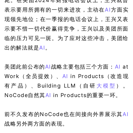
毙。在美团2024年财报电话会议上，王兴就曾
表示要用所拥有的一切来进攻，主动在
AI
方面实
现领先地位；在一季报的电话会议上，王兴又表
示要不惜一切代价赢得竞争，王兴以及美团所面
临的压力可见一斑。为了应对这些冲击，美团给
出的解法就是
AI
。
美团此前公布的
AI
战略主要包括三个方面：
AI
 at 
Work（全员提效）、
AI
 in Products（改造现
有产品）、Building LLM（自研
大模型
）。
NoCode自然其
AI
 in Products的重要一环。
前不久发布的NoCode也在间接向外界展示其
AI
战略另外两方面的表现。