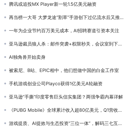
腾讯或追投MX Player新一轮1.5亿美元融资
再当榜一大哥 大梦龙途“割草”手游创下过亿流水后又推新作
一年为企业节约百万美元成本，AI招聘赛道引资本关注
亚马逊裁员狼人杀：邮件突袭+权限秒关，会议室到下周三全部订满
AI独角兽开始卖身
被索尼、B站、EPIC相中，他们想做中国的白金工作室
手机游戏创业公司Playco获得1亿美元A轮融资
亚马逊“手撕”印度零售巨头信实集团？两强争霸内幕详解
《PUBG Mobile》全球累计收入超80亿美元，Q1营收仅次于《王者荣耀》
游戏提质、AI提效与生态投资“三位一体”，解码三七互娱的AI升维实战方法论