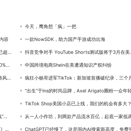
今天，鹰角想「疯」一把
新内容
一款NowSDK，助力国产手游成功出海
00亿
抖音竞争对手 YouTube Shorts测试版将于3月在美国推出
百强榜
中国跨境电商Shein在美遭遇知识产权纠纷
越南胃
疯狂小杨哥进军TikTok：新加坡首播破纪录，三个月已吸粉200
“出生”于Ins的时尚品牌，Axel Arigato圈粉一众年
TikTok Shop美国小店已上线，我们的机会有多大
”
从一人小作坊，到两款产品流水百亿，起底一家低调的出海公
亿份
ChatGPT已经慢了，这是国内AI搜索新高度，免费可