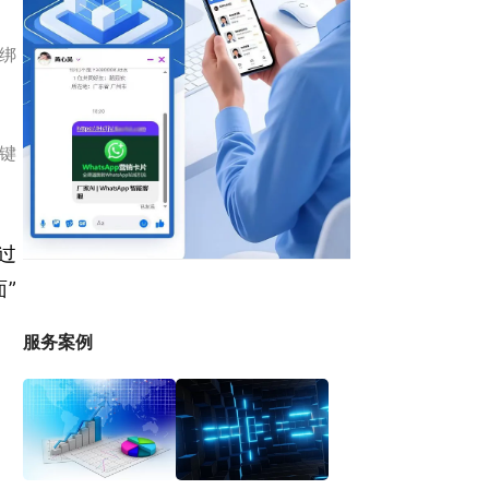
，绑
一键
过
”
服务案例