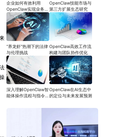
企业如何有效利用
OpenClaw技能市场与
OpenClaw实现业务自
第三方扩展生态研究
动化
来
“养龙虾”热潮下的法律
OpenClaw高效工作流
与伦理挑战
构建与团队协作优化
法
操
深入理解OpenClaw智
OpenClaw在AI生态中
能体操作流程与指令设
的定位与未来发展预测
计