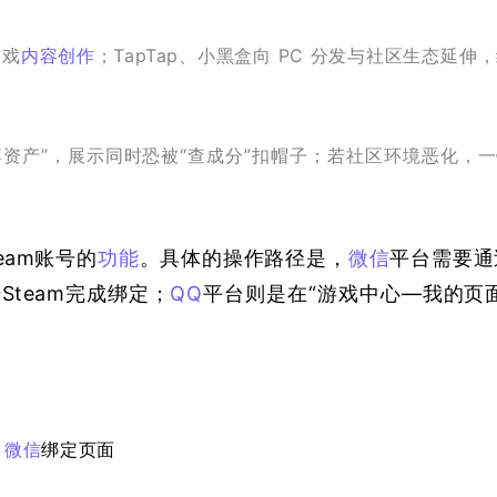
游戏
内容创作
；TapTap、小黑盒向 PC 分发与社区生态延伸
“赛博资产”，展示同时恐被“查成分”扣帽子；若社区环境恶化，
eam账号的
功能
。具体的操作路径是，
微信
平台需要通
Steam完成绑定；
QQ
平台则是在“游戏中心—我的页面
微信
绑定页面