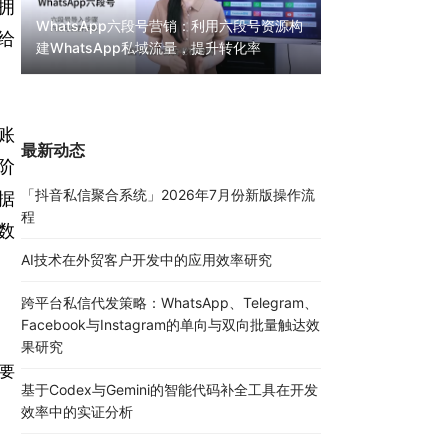
拥
WhatsApp六段号营销：利用六段号资源构
给
建WhatsApp私域流量，提升转化率
WhatsApp无限
30000条陌生私
账
最新动态
阶
「抖音私信聚合系统」2026年7月份新版操作流
据
程
数
AI技术在外贸客户开发中的应用效率研究
跨平台私信代发策略：WhatsApp、Telegram、
Facebook与Instagram的单向与双向批量触达效
果研究
要
基于Codex与Gemini的智能代码补全工具在开发
效率中的实证分析