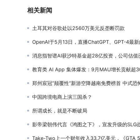
相关新闻
土耳其对谷歌处以2560万美元反垄断罚款
OpenAI于5月13日，直播ChatGPT、GPT-4最
消息指智谱AI获沙特基金超28亿投资，公司估值已超2
教育类 AI App 集体爆发：9月MAU增长贡献超30%｜2025年9月AI
郑州宸冠“颠覆性”新游空降越南免费榜首 中式恐怖风“只狼”征服
中国跨境电商上演三国杀？
所谓成长，就是不断破局
影帝梁朝伟代言《鸿图之下》，宣发升级的SLG战“一触即发
Take-Two上一个财年收入33.7亿美元，《GTA 5》累计销量超过1.45