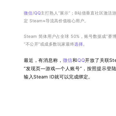
微信
/
QQ
主打熟人“展示”；B站借垂直社区激活
定 Steam≈导流高价值核心用户。
Steam 简体用户占全球 50%，账号数据成
“不公开”或成多数玩家最终
选择
。
最近，有消息称，
微信
和
QQ
开放了关联St
“发现页—游戏—个人账号”，按照提示登陆
输入Steam ID就可以完成绑定。