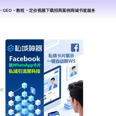
GEO
教程
定价
视频
下载
招商
案例
商城
书签
服务
，可