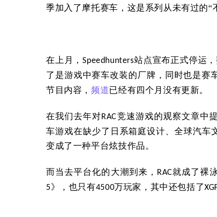
季加入了摩托赛车，这是系列从未有过的“
在上月，
站点宣布正式停运，
Speedhunters
了是游戏中赛车改装的厂牌，同时也是赛
节目内容，
频道
已经有四个月没有更新。
在我们去年对
竞速游戏的观察文章中
RAC
车游戏在缺少了日系箱庭设计、全球汽车
变成了一种平台炫技作品。
而当去平台化的大潮到来，
就成了裸
RAC
》，也只有
万玩家，其中还包括了
5
4500
XG