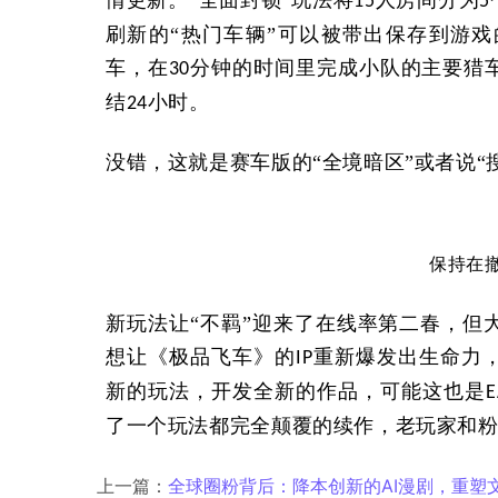
15
5
刷新的“热门车辆”可以被带出保存到游
车，在
分钟的时间里完成小队的主要猎
30
结
小时。
24
没错，这就是赛车版的“全境暗区”或者说“
保持在
新玩法让
“不羁”迎来了在线率第二春，但
想让《极品飞车》的
重新爆发出生命力，
IP
新的玩法，开发全新的作品，可能这也是
E
了一个玩法都完全颠覆的续作，老玩家和
上一篇：
全球圈粉背后：降本创新的AI漫剧，重塑