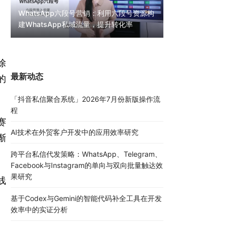
WhatsApp六段号营销：利用六段号资源构
建WhatsApp私域流量，提升转化率
WhatsApp无限
30000条陌生私
除
最新动态
的
「抖音私信聚合系统」2026年7月份新版操作流
程
赛
AI技术在外贸客户开发中的应用效率研究
渐
跨平台私信代发策略：WhatsApp、Telegram、
Facebook与Instagram的单向与双向批量触达效
果研究
线
基于Codex与Gemini的智能代码补全工具在开发
效率中的实证分析