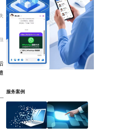
失
但
后
遭
服务案例
—