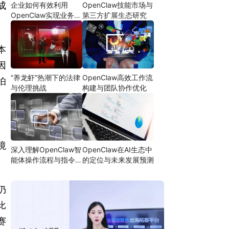
成
企业如何有效利用
OpenClaw技能市场与
OpenClaw实现业务自
第三方扩展生态研究
动化
本
因
“养龙虾”热潮下的法律
OpenClaw高效工作流
怕
与伦理挑战
构建与团队协作优化
境
深入理解OpenClaw智
OpenClaw在AI生态中
能体操作流程与指令设
的定位与未来发展预测
计
仍
比
赛