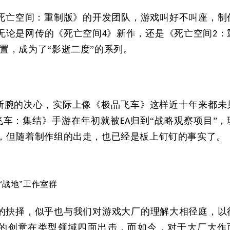
死亡空间：重制版》的开发团队，游戏叫好不叫座，制
无论是网传的《死亡空间
》新作，还是《死亡空间
：
4
2
置，成为了“影逝二度”的系列。
断腕的决心，实际上像《极品飞车》这样近十年来都未
飞车：集结》手游在年初就被
归到“战略观察项目”，
EA
，但随着制作组的出走，也已经是板上钉钉的事实了。
“战地”工作室群
”的抉择，似乎也与我们对游戏大厂的理解大相径庭，以
的创意在类型领域四面出击，而如今，对于大厂大作