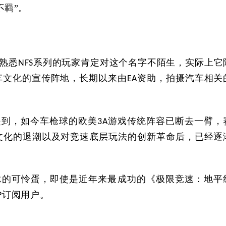
不羁”。
熟悉
系列的玩家肯定对这个名字不陌生，实际上它
NFS
车文化的宣传阵地，长期以来由
资助，拍摄汽车相关
EA
提到，如今车枪球的欧美
游戏传统阵容已断去一臂，
3A
文化的退潮以及对竞速底层玩法的创新革命后，已经逐
泳的可怜蛋，即使是近年来最成功的《极限竞速：地平
订阅用户。
P