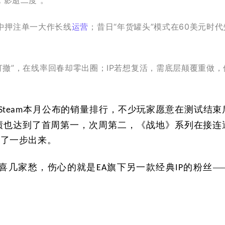
中押注单一大作长线
运营
；昔日“年货罐头”模式在60美元时代
“搜打撤”，在线率回春却零出圈；IP若想复活，需底层颠覆重做，
本月公布的销量排行，不少玩家愿意在测试结束
Steam
绩也达到了首周第一，次周第二，《战地》系列在接连
探了一步出来。
喜几家愁，伤心的就是
旗下另一款经典
的粉丝—
EA
IP