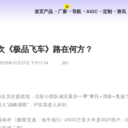
Ai
首页
产品
厂家
导航
AIGC
定制
资讯
FaceBook获客
WhatsApp获客
instagram获客
TikTok Ai矩阵营销
WhatsApp Ai产号系统
WhatsApp Shop
WhatsApp Ai广告
WhatsApp Ai客服
海外AI聚合营销拓客系统
海外PC版获客系统
Ai企业知识库介绍
外贸营销推广代运营
谷歌站群SEO案例
WhatsApp+deepseek
WhatsApp磐石系统
WhatsApp Ai超链客服
代理加盟分销合作
WhatsApp无限产群系统
国内APP版获客系统
海外获客系统企业版
短剧出海分销系统
国内GEO服务方案
海外GEO服务方案
游戏出海营销方案
外贸易询盘服务方案
谷歌站群SEO服务方案
WS/TG/RCS/IM代发服务
次《极品飞车》路在何方？
025年10月27日 下午11:14
261
n年初全员支援战地，仅留小团队做完最后一季“摩托+漂移+奥迪”
入“战略观察”，IP实质进入冰封。
杆《极限竞速：地平线5》4500万里大半是XGP用户；EA
“影逝二度”。