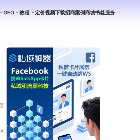
GEO
教程
定价
视频
下载
招商
案例
商城
书签
服务
更
 