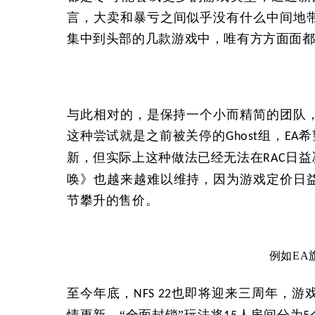
言，大卖和暴亏之间似乎没有什么中间地
集中到头部的几款游戏中，唯有方方面面
与此相对的，是保持一个小而精简的团队
这种尝试就是之前被关停的
组，
希
Ghost
EA
新，但实际上这种做法已经无法在
日益
RAC
唤》也越来越难以维持，因为游戏定价日
节攀升的售价。
例如EA
至今年底，
也即将迎来三周年，游
NFS 22
情更新。“全面封锁”玩法将
人房间分为