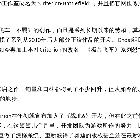
工作室改名为“
”，并且把官网也改
n
Criterion-Battlefield
飞车：不羁》的创作，而且是系列长期以来的劳模，其
揽了系列从
年后大部分正统作品的开发。
组
2010
Ghost
如今再加上本社
的改名，《极品飞车》系列恐
Criterion
重启之作，销量和口碑都得到了不少回升，但从如今的
的地步。
在年初就宣布加入了《战地
》开发，但在此之前
erion
6
容，在这短短几个月里，开发团队为游戏所作的努力，
重做了漂移系统、重新获得了奥迪的版权甚至还在最新