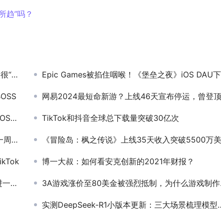
所趋”吗？
果”
Epic Games被掐住咽喉！《堡垒之夜》iOS DAU下降超60％
BOSS
网易2024最短命新游？上线46天宣布停运，曾登顶免费
第一
TikTok和抖音全球总下载量突破30亿次
些大事
《冒险岛：枫之传说》上线35天收入突破5500万
kTok
博一大叔：如何看安克创新的2021年财报？
戏情报
3A游戏涨价至80美金被强烈抵制，为什么游戏制作成本远远超过了玩家的想象？
实测DeepSeek-R1小版本更新：三大场景梳理模型升级点和缺陷