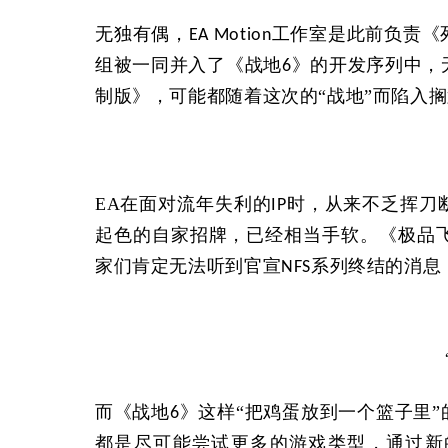
无独有偶，
工作室是此前负责《
EA Motion
组被一同并入了《战地
》的开发序列中，
6
制版》，可能都随着这次的“战地”而陷入搁
EA
在面对流年失利的
时，从来不乏挥刀
IP
起色的自家招牌，已经相当手软。《极品
家们肯定无法听到官宣
系列终结的消息
NFS
而《战地
》这样“把鸡蛋放到一个篮子里
6
都是尽可能尝试更多的游戏类型，通过新