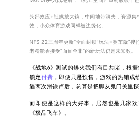
头部效应+社媒放大镜，中间地带消失，资源集
效，小众体育游戏同样被边缘化。
NFS 22三周年更新“全面封锁”玩法=赛车版
老粉能否接受“面目全非”的新玩法仍是未知数。
《
战地
》
测试的爆火我们有目共睹，根据
6
锁定
付费
，即便只是预售，游戏的热销成
遇两次滑铁卢后，总算是把脚从鬼门关里
而即便是这样的大好事，居然也是几家欢
《极品飞车》。