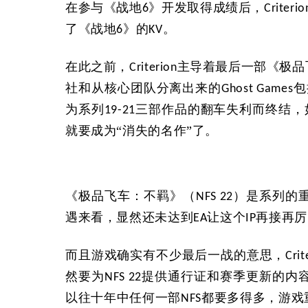
在参与《战地
》开发取得成绩后，
6
Criterio
了《战地
》的
。
6
KV
在此之前，
主导着最后一部《极品
Criterion
社和从核心团队分离出来的
包
Ghost Games
为系列
三部作品的翻车失利而终结，
19-21
就要成为“消失的名作”了。
《极品飞车：不羁》（
）是系列的
NFS 22
遇来看，显然还未达到
让这个
再接再厉
EA
IP
而且游戏确实有不少最后一战的意思，
Crit
然要为
提供通行证和赛季更新的内
NFS 22
以往十年中任何一部
都要多得多，游戏
NFS