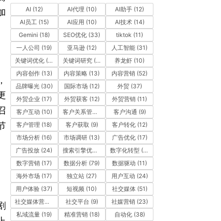
AI
(12)
AI代理
(10)
AI助手
(12)
加
AI员工
(15)
AI应用
(10)
AI技术
(14)
Gemini
(18)
SEO优化
(33)
tiktok
(11)
一人公司
(19)
亚马逊
(12)
人工智能
(31)
关键词优化
(10)
关键词研究
(12)
养龙虾
(10)
内容创作
(13)
内容策略
(13)
内容营销
(52)
，
品牌曝光
(30)
国际市场
(12)
外贸
(37)
更
外贸企业
(17)
外贸获客
(12)
外贸营销
(11)
召
客户互动
(10)
客户关系管理
(11)
客户沟通
(9)
节
客户管理
(18)
客户获取
(9)
客户转化
(12)
市场分析
(16)
市场调研
(13)
广告优化
(17)
广告投放
(24)
搜索引擎优化
(41)
数字化转型
(19)
数字营销
(17)
数据分析
(79)
数据驱动
(11)
海外市场
(17)
独立站
(27)
用户互动
(24)
用户体验
(37)
短视频
(10)
社交媒体
(51)
社交媒体营销
(10)
社交平台
(9)
社媒营销
(23)
剧
私域流量
(19)
精准营销
(18)
自动化
(38)
上