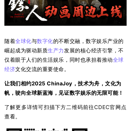
随着
全球化
与
数字化
的不断交融，数字娱乐产业的
崛起成为驱动新质
生产力
发展的核心经济引擎，不
仅着眼于人们的生活娱乐，同时也承担着推动
全球
经济
文化交流的重要使命。
让我们相约2025 ChinaJoy，技术为舟，文化为
帆，驶向全球新蓝海，见证数字娱乐的无限可能！
了解更多详情可扫描下方二维码前往CDEC官网点
查看。