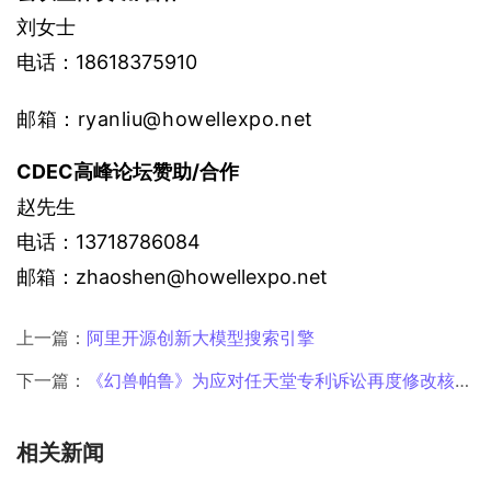
刘女士
电话：18618375910
邮箱：ryanliu@howellexpo.net
CDEC高峰论坛赞助/合作
赵先生
电话：13718786084
邮箱：zhaoshen@howellexpo.net
上一篇：
阿里开源创新大模型搜索引擎
下一篇：
《幻兽帕鲁》为应对任天堂专利诉讼再度修改核心玩法
相关新闻