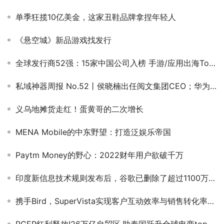
单季狂揽10亿美金，这家丑鞋品牌拿捏年轻人
《悬空城》新品游戏找发行
全球发行商52强：15家中国公司入榜 手游/应用出海Top30都有谁
私域神器周报 No.52丨侯晓楠出任阅文集团CEO；华为推出分布式数据库GaussDB
义乌地摊货走红！蛋黄哥的二次增长
MENA Mobile的中东野望：打造泛娱乐帝国
Paytm Money的野心：2022财年用户欲破千万
印度新信息技术规则发布后，谷歌已删除了超过1100万个链接
携手Bird，SuperVista实现客户互动效率与销售转化率双提升