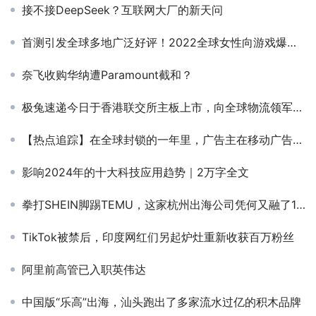
接不接DeepSeek？互联网大厂的新天问
首测引发全球多地广泛好评！2022全球女性向游戏爆款可能就是它了
奈飞收购华纳遭Paramount截和？
极兔速递今日于香港联交所主板上市，向全球物流领军企业征程迈出坚实一步
【热点追踪】在全球封锁的一年里，广告主在移动广告领域花费了 2400 亿美元
影响2024年的十大科技应用趋势｜2万字全文
拳打SHEIN脚踢TEMU，这家杭州出海公司凭何又融了10个亿！
TikTok被禁后，印度网红们另起炉灶重新收获百万粉丝
阿里前高管已入职英伟达
中国版“乐高”出海，汕头跑出了多家流水过亿的积木品牌