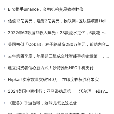
Bird携手Binance，金融机构交易效率翻倍
估值12亿美元，融资2亿美元，物联网+区块链项目Helium是布局还是做局？
2022年63款游戏收入曝光：23款流水过亿，6款花上亿推广
美国初创「Cobalt」种子轮融资280万美元，帮助内容创作者开发定制化产品
去年第四季度，苹果超三星成全球智能手机销量第一，四年来首次
建立消费者信心新方式！沙特推出NFC手机支付
Flipkart卖家数量突破140万，在印度收获胜利果实
2024美国电商排行：亚马逊稳居第一，沃尔玛、eBay紧追其后
《魔兽》手游首曝，这味儿怎么这么像......