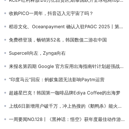
RCEP红利释放!26万亿自贸区,助泰国跃升全球电商top22...
收购PICO一周年，抖音迈入元宇宙了吗？
稻谷文化、Oceanpayment 确认入驻PAGC 2025丨第五届全球产品与增长展会！
免费榜登顶，畅销第52名，韩国数值二游在中国
Supercell向左，Zynga向右
来报名第四期 Google 官方应用出海指南针计划超强战队 App & 手游出海“新风向”探索指导
“印度马云”回应：蚂蚁集团无法影响Paytm运营
超越星巴克！韩国第一咖啡品牌Ediya Coffee的出海梦
上线6日新增用户破千万，冲上热搜的《鹅鸭杀》能火多久？
一周要闻NO.128丨《黑神话：悟空》获年度最佳动作游戏；英伟达涉嫌违反反垄断法被立案调查；TikTok杀向欧洲