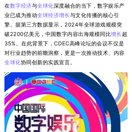
在
数字经济
与
全球化
深度融合的当下，数字娱乐产
业已成为推动
全球经济
增长
与文化传播的核心引
擎。据第三方数据显示，2024年全球游戏规模突
破2200亿美元，中国数字内容出海规模同比
增长
超
35%。在此背景下，CDEC高峰论坛的会议不仅是
对行业趋势的前瞻洞察，更是一次推动技术、内容
全球化
协同创新的实践宣言。