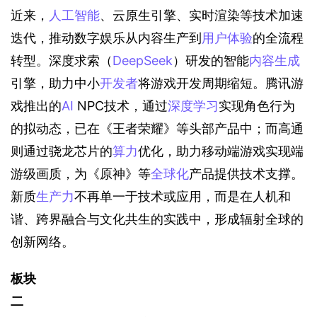
近来，
人工智能
、云原生引擎、实时渲染等技术加速
迭代，推动数字娱乐从内容生产到
用户体验
的全流程
转型。深度求索（
DeepSeek
）研发的智能
内容生成
引擎，助力中小
开发者
将游戏开发周期缩短。腾讯游
戏推出的
AI
 NPC技术，通过
深度学习
实现角色行为
的拟动态，已在《王者荣耀》等头部产品中；而高通
则通过骁龙芯片的
算力
优化，助力移动端游戏实现端
游级画质，为《原神》等
全球化
产品提供技术支撑。
新质
生产力
不再单一于技术或应用，而是在人机和
谐、跨界融合与文化共生的实践中，形成辐射全球的
创新网络。
板块
二