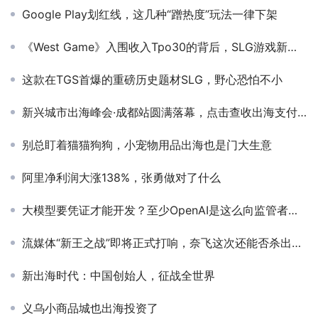
Google Play划红线，这几种“蹭热度”玩法一律下架
《West Game》入围收入Tpo30的背后，SLG游戏新机会在哪?
这款在TGS首爆的重磅历史题材SLG，野心恐怕不小
新兴城市出海峰会·成都站圆满落幕，点击查收出海支付营销、融资、应用商店实操等一手宝贵经验！
别总盯着猫猫狗狗，小宠物用品出海也是门大生意
阿里净利润大涨138%，张勇做对了什么
大模型要凭证才能开发？至少OpenAI是这么向监管者建议的
流媒体“新王之战”即将正式打响，奈飞这次还能否杀出重围？
新出海时代：中国创始人，征战全世界
义乌小商品城也出海投资了