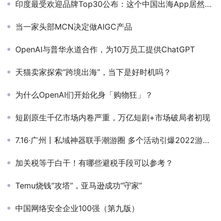
印度最受欢迎品牌Top30公布：这个中国出海App居然超越Tik Tok 位列第16
当一家头部MCN决定做AIGC产品
OpenAI与普华永道合作，为10万员工提供ChatGPT
天猫卖家探索“跨境出海”，当下是好时机吗？
为什么OpenAI们开始化身「购物狂」？
短剧原生千亿市场内卷严重，万亿短剧+市场破局者初现
7.16·广州丨私域神器联手潮游圈 多个活动引爆2022游戏出海季
加关税等于白干！有哪些避税手段可以参考？
Temu烧钱“攻塔”，亚马逊成功“守家”
中国网络安全企业100强（第九版）