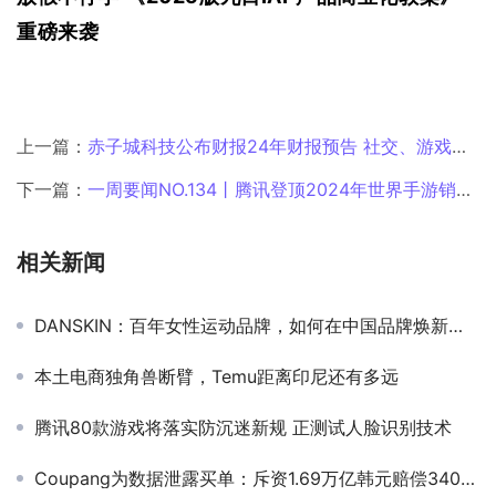
重磅来袭
上一篇：
赤子城科技公布财报24年财报预告 社交、游戏业务营收均实现大幅增长
下一篇：
一周要闻NO.134丨腾讯登顶2024年世界手游销售榜；2024美国电商排行榜；特朗普给予TikTok禁令75天宽限期
相关新闻
DANSKIN：百年女性运动品牌，如何在中国品牌焕新？｜品牌焕新
本土电商独角兽断臂，Temu距离印尼还有多远
腾讯80款游戏将落实防沉迷新规 正测试人脸识别技术
Coupang为数据泄露买单：斥资1.69万亿韩元赔偿3400万用户