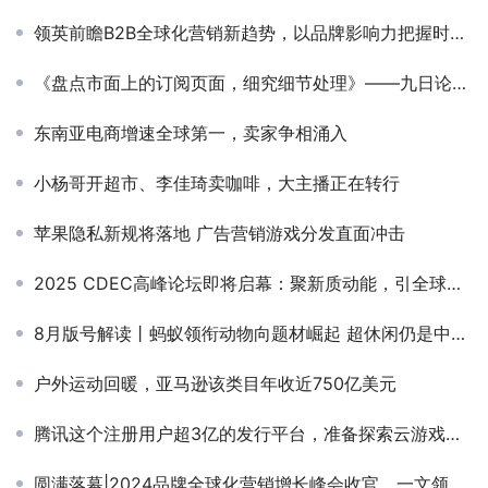
领英前瞻B2B全球化营销新趋势，以品牌影响力把握时代新机遇
《盘点市面上的订阅页面，细究细节处理》——九日论道-主理人、增长黑客、企业增长顾问-丁旭晨
东南亚电商增速全球第一，卖家争相涌入
小杨哥开超市、李佳琦卖咖啡，大主播正在转行
苹果隐私新规将落地 广告营销游戏分发直面冲击
2025 CDEC高峰论坛即将启幕：聚新质动能，引全球共振
8月版号解读丨蚂蚁领衔动物向题材崛起 超休闲仍是中小研发续命良药
户外运动回暖，亚马逊该类目年收近750亿美元
腾讯这个注册用户超3亿的发行平台，准备探索云游戏商业化了
圆满落幕|2024品牌全球化营销增长峰会收官，一文领略精彩现场，回收满满干货