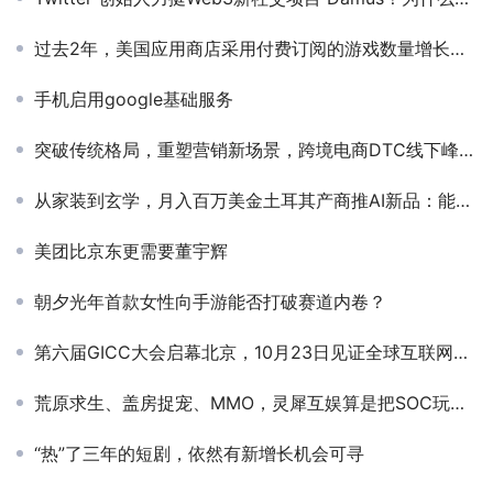
过去2年，美国应用商店采用付费订阅的游戏数量增长两倍
手机启用google基础服务
突破传统格局，重塑营销新场景，跨境电商DTC线下峰会圆满落幕
从家装到玄学，月入百万美金土耳其产商推AI新品：能画“命定之人”还能聊天
美团比京东更需要董宇辉
朝夕光年首款女性向手游能否打破赛道内卷？
第六届GICC大会启幕北京，10月23日见证全球互联网出海新篇
荒原求生、盖房捉宠、MMO，灵犀互娱算是把SOC玩明白了
“热”了三年的短剧，依然有新增长机会可寻