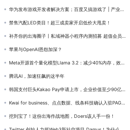
华为发布游戏开发者解决方案；百度又搞游戏了 | 产业周报
禁售汽配LED类目！超三成卖家开启低价大甩卖！
补齐你的出海圈子丨私域神器小程序内测招募 超值会员免费送
苹果与OpenAI恩怨加深？
Meta开源首个量化模型Llama 3.2：减少40%内存，效率提升2倍以上
腾讯AI，加速狂飙的这半年
韩国支付巨头Kakao Pay申请上市，企业价值至少90亿美元
Kwai for business、点点数据、线条科技确认入驻PAGC 2024 | 第四届全球产品与增长展会！
挖到宝了！这份出海作战地图，Doers该人手一份！
Twitter 创始人力挺Web3新社交项目 Damus！为什么突然爆火？