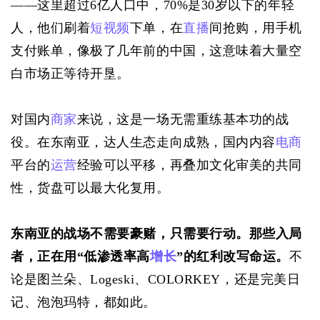
——这里超过6亿人口中，70%是30岁以下的年轻
人，他们刷着
短视频
下单，在
直播
间抢购，用手机
支付账单，像极了几年前的中国，这意味着大量空
白市场正等待开垦。
对国内
商家
来说，这是一场无需重练基本功的战
役。在东南亚，达人生态走向成熟，国内内容
电商
平台的
运营
经验可以平移，再叠加文化审美的共同
性，货盘可以最大化复用。
东南亚的战场不需要豪赌，只需要行动。那些入局
者，正在用“低渗透率高
增长
”的红利改写命运。
不
论是图兰朵、Logeski、COLORKEY，还是完美日
记、泡泡玛特，都如此。