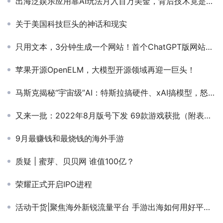
出海泛娱乐应用靠AI玩法月入百万美金，背后技术竟是来自同一家中国大模型企业
关于美国科技巨头的神话和现实
只用文本，3分钟生成一个网站！首个ChatGPT版网站开发平台
苹果开源OpenELM，大模型开源领域再迎一巨头！
马斯克揭秘“宇宙级”AI：特斯拉搞硬件、xAI搞模型，怒批OpenAI“贪婪”
又来一批：2022年8月版号下发 69款游戏获批（附表单）
9月最赚钱和最烧钱的海外手游
质疑 | 蜜芽、贝贝网 谁值100亿？
荣耀正式开启IPO进程
活动干货|聚焦海外新锐流量平台 手游出海如何用好平台红利