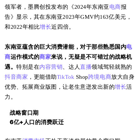
领军者，墨腾创投发布的《2024年东南亚
电商
报
告》显示，其在东南亚2023年GMV约163亿美元，
和2022年相比
增长
近四倍。
东南亚蕴含的巨大消费潜能，对于那些熟悉国内
电
商
运作模式的
商家
来说，无疑是不可错过的战略机
遇。
特别是在
内容营销
、达人
直播
领域驾轻就熟的
抖音
商家
，更能借助
TikTok
 Shop
跨境电商
放大自身
优势、拓展商业版图，让老生意迸发出新的
增长
活
力。
战略窗口期
6亿+人口的消费跃迁