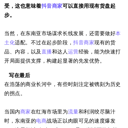
受，这也意味着
抖音
商家
可以直接用现有货盘起
步。
当然，在东南亚市场谋求长线发展，还需要做好
本
土化
适配。不过在起步阶段，
抖音
商家
现有的货
品、内容，以及
直播
和达人
运营
经验，能为快速打
开局面提供支撑，构建起显著的先发优势。
写在最后
在浩荡的商业长河中，有些时刻注定被镌刻为历史
的拐点。
当国内
商家
在红海市场里为
流量
和利润绞尽脑汁
时，东南亚的
电商
战场正以肉眼可见的速度爆发