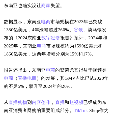
东南亚也确实没让
商家
失望。
数据显示，东南亚
电商
市场规模在2023年已突破
1380亿美元，4年涨幅超过260%。
谷歌
、淡马锡发
布的《2024东南亚
数字经济
报告》预计，2024年和
2025年，东南亚
电商
市场规模约为1590亿美元和
1860亿美元，这两年增幅分别为15%和17%。
报告还指出，东南亚
电商
的繁荣尤其得益于视频类
电商
（
直播
电商
）的发展，其GMV占比已从2020年
的不足5%，攀升至2024年的20%。
从
直播购物
到
内容创作
，
直播
和
短视频
已经成为东
南亚消费者网购的重要组成部分。
TikTok
 Shop作为