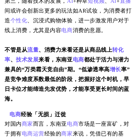
第三，随着技术的发展，
AI
+种草
短视频
、
AI
+
直播
间或许会创新出更多的玩法如AR试妆，为消费者打
造
个性化
、沉浸式购物体验，进一步激发用户对于
线上消费，尤其是内容
电商
消费的意愿。
不管是从
流量
、消费力来看还是从商品线上
转化
率
、
技术发展
来看，东南亚
电商
都处于活力与潜力
兼具的“万类霜天竞自由”期。“低渗透率高
增长
率”
是竞争难度系数最低的阶段，把握好这个时机，早
日卡位才能缔造先发优势，才能享受更长时间的蓝
海。
电商
经验「无损」迁徙
对国内
商家
而言，东南亚
电商
市场是一座富矿，对
于拥有
电商运营
经验的
商家
来说，凭借已有的基