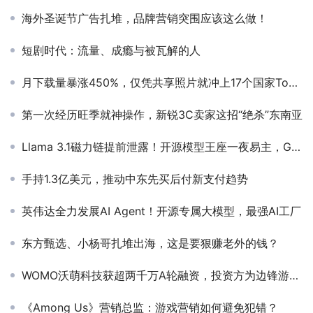
海外圣诞节广告扎堆，品牌营销突围应该这么做！
短剧时代：流量、成瘾与被瓦解的人
月下载量暴涨450%，仅凭共享照片就冲上17个国家Top1的密友社交产品，魅力何在？
第一次经历旺季就神操作，新锐3C卖家这招“绝杀”东南亚
Llama 3.1磁力链提前泄露！开源模型王座一夜易主，GPT-4o被超越
手持1.3亿美元，推动中东先买后付新支付趋势
英伟达全力发展AI Agent！开源专属大模型，最强AI工厂
东方甄选、小杨哥扎堆出海，这是要狠赚老外的钱？
WOMO沃萌科技获超两千万A轮融资，投资方为边锋游戏、序言泽和慧敏投资
《Among Us》营销总监：游戏营销如何避免犯错？