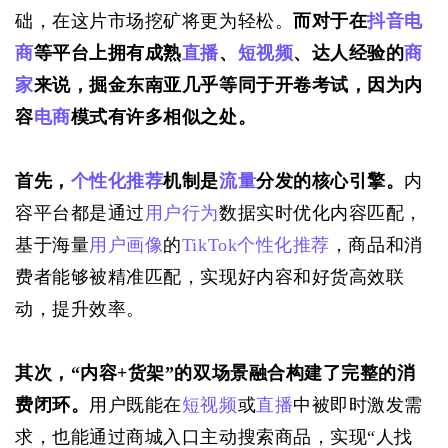
础，在这片市场挖矿将更为轻松。
而对于在
抖音
电
商
等平台上拥有成熟
直播
、
短视频
、达人经验的
商
家
来说，掘金东南亚几乎等同于开卷考试，因为内
容
电商
模式有许多相似之处。
首先，
个性化推荐
机制是
流量
分发的核心引擎。
内
容平台都是通过
用户行为
数据实时优化内容匹配，
基于海量
用户画像
的
TikTok
个性化推荐
，商品和消
费者能够被精准匹配，实现好内容和好货高效联
动，提升效率。
其次，“内容+货架”的双场景融合构建了完整的消
费闭环。
用户既能在
短视频
或
直播
中被即时激发需
求，也能通过商城入口主动搜索商品，实现“人找