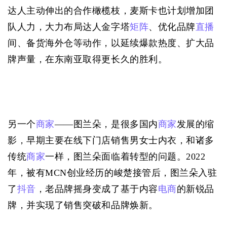
达人主动伸出的合作橄榄枝，麦斯卡也计划增加团
队人力，大力布局达人金字塔
矩阵
、优化品牌
直播
间、备货海外仓等动作，以延续爆款热度、扩大品
牌声量，在东南亚取得更长久的胜利。
另一个
商家
——图兰朵，是很多国内
商家
发展的缩
影，早期主要在线下门店销售男女士内衣，和诸多
传统
商家
一样，图兰朵面临着转型的问题。
2022
年，被有MCN创业经历的峻楚接管后，图兰朵入驻
了
抖音
，老品牌摇身变成了基于内容
电商
的新锐品
牌，并实现了销售突破和品牌焕新。