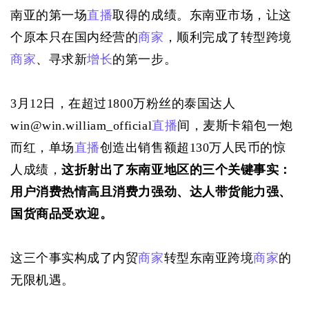
南亚的第一场
直播
取得的成绩。东南亚市场，让这
个原本只在国内经营的
商家
，顺利完成了转型跨境
商家
、寻求新
增长
的第一步。
3月12日，在超过1800万粉丝的泰国达人
win@win.william_official
直播
间，麦斯卡箱包一炮
而红，单场
直播
创造出销售额超130万人民币的惊
人成绩，
这折射出了东南亚地区的三个关键事实：
用户消费热情高且消费力强劲、达人带货能力强、
国货商品受欢迎。
这三个事实构成了内贸
商家
转型东南亚跨境
商家
的
无限机遇。