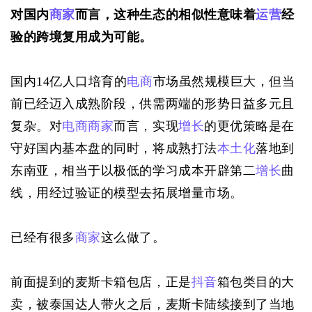
对国内
商家
而言，这种生态的相似性意味着
运营
经
验的跨境复用成为可能。
国内14亿人口培育的
电商
市场虽然规模巨大，但当
前已经迈入成熟阶段，供需两端的形势日益多元且
复杂。对
电商
商家
而言，实现
增长
的更优策略是在
守好国内基本盘的同时，将成熟打法
本土化
落地到
东南亚，相当于以极低的学习成本开辟第二
增长
曲
线，用经过验证的模型去拓展增量市场。
已经有很多
商家
这么做了。
前面提到的麦斯卡箱包店，正是
抖音
箱包类目的大
卖，被泰国达人带火之后，麦斯卡陆续接到了当地