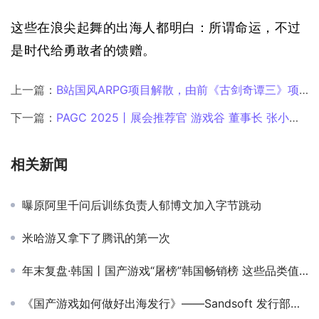
这些在浪尖起舞的出海人都明白：所谓命运，不过
是时代给勇敢者的馈赠。
上一篇：
B站国风ARPG项目解散，由前《古剑奇谭三》项目经理带队
下一篇：
PAGC 2025丨展会推荐官 游戏谷 董事长 张小蝶、原力棱镜 COO 胡俊铨、6waves 副总裁 Davie 邀您参与万人出海展会
相关新闻
曝原阿里千问后训练负责人郁博文加入字节跳动
米哈游又拿下了腾讯的第一次
年末复盘·韩国丨国产游戏“屠榜”韩国畅销榜 这些品类值得深挖
《国产游戏如何做好出海发行》——Sandsoft 发行部主管 Jeff Nuzzi