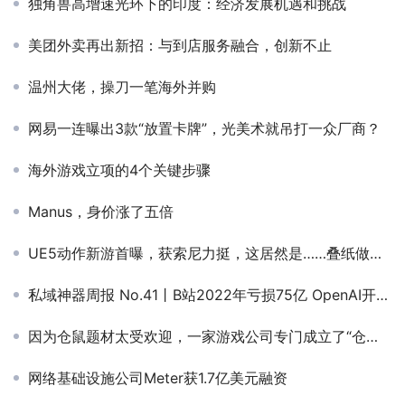
独角兽高增速光环下的印度：经济发展机遇和挑战
美团外卖再出新招：与到店服务融合，创新不止
温州大佬，操刀一笔海外并购
网易一连曝出3款“放置卡牌”，光美术就吊打一众厂商？
海外游戏立项的4个关键步骤
Manus，身价涨了五倍
UE5动作新游首曝，获索尼力挺，这居然是……叠纸做的？
私域神器周报 No.41丨B站2022年亏损75亿 OpenAI开放ChatGPT API
因为仓鼠题材太受欢迎，一家游戏公司专门成立了“仓鼠部”
网络基础设施公司Meter获1.7亿美元融资