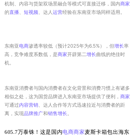
机制、内容与货架双场景融合等模式可直接迁移，国内
商家
的
直播
、
短视频
、达人
运营
经验在东南亚市场同样适用。
东南亚
电商
渗透率较低（预计2025年为6.5%），但
增长
率
高，竞争难度系数低，是
商家
开辟第二
增长
曲线的绝佳时
机。
东南亚消费者与国内消费者在文化背景和消费习惯上有诸多
相似之处，这为国货品牌进入东南亚市场提供了便利，
商家
可通过
内容营销
、达人合作等方式迅速拉近与消费者的距
离，实现
品牌推广
和
销售增长
。
605.7万泰铢！这是国内
电商
商家
麦斯卡箱包出海东