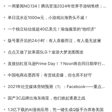
一周要闻NO.134丨腾讯登顶2024年世界手游销售榜；2024美国电商排行榜；特朗普给予TikTok禁令75天宽限期
单日流水近1000w元，小游戏出海势头不减！
一个独立站估值超40亿美元！瑜伽服里的“他经济”
版号重开后的24小时：有人喜极而泣，有人毫无波澜
点点又做了款寒霜SLG？途游大梦龙图围攻
直接抬杠亚马逊Prime Day！？Noon将在同日期举行超级大卖活动
中国电商在墨西哥：有货就卖爆，但仓库不好守
2021年社交媒体营销预测（1）：Facebook——重点推动电商业务，技术领域优势先行
国产3C品牌出海东南亚，他们掀起逐鹿之战
1.3亿下载的AI漫画应用，凭一键生成Q版手办席卷美国