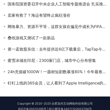
国务院国资委召开中央企业人工智能专题推进会 扎实推动AI赋能产业焕新
卖家有救了？海运有望终止疯狂涨价
网络暴力、资源不平等，这群女孩在偏见中成长为FIFA电竞选手
叠纸游戏又测试了一款新品
黄一孟致股东信：去年提供近6亿下载量后，TapTap今年想在欧美站稳脚跟
蜜雪冰城在印尼：2300家门店，城市中心分布密集
24h充值破1000W！一题材短剧数暴涨80%！今年最卷方向？
钉钉上线的365会员，让人看到了Apple Intelligence的影子
Copyright © 2020-2025 合肥龙尚互动网络科技有限公司
皖ICP备20010395号
|
皖公网安备34011102003794号