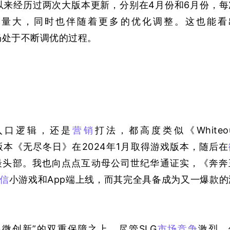
上线以来经历过两次大版本更新，分别在4月份和6月份，每
够量大，同时也伴随着更多的优化调整。这也能看
戏仍处于不断调优的过程。
G入口逻辑，还是
营销
打法，都高度类似《Whiteou
val》国服版本《无尽冬日》在2024年1月取得游戏版本，随后在
最头部。我也向点点互动母公司世纪华通证实，《奔奔
信
小游戏和App端上线，而其完全具备成为又一爆款的
微创新”的双重保障之上，尽管SLG
市场竞争
激烈，