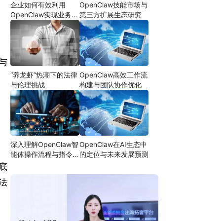
企业如何有效利用
OpenClaw技能市场与
OpenClaw实现业务自
第三方扩展生态研究
动化
，与
“养龙虾”热潮下的法律
OpenClaw高效工作流
与伦理挑战
构建与团队协作优化
深入理解OpenClaw智
OpenClaw在AI生态中
能体操作流程与指令设
的定位与未来发展预测
计
》底
法