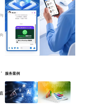
模与
风向
，
服务案例
直