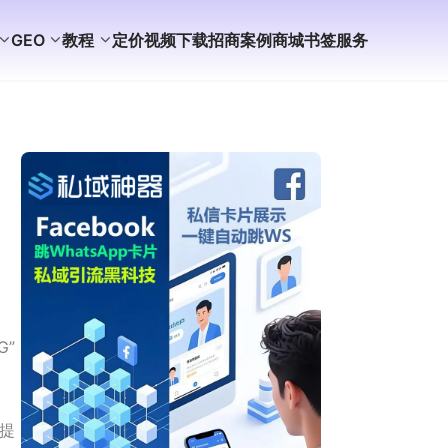
GEO
教程
定价
视频
下载
招商
案例
商城
书签
服务
G”
提