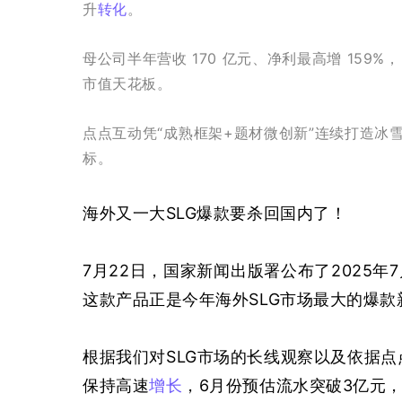
升
转化
。
母公司半年营收 170 亿元、净利最高增 15
市值天花板。
点点互动凭“成熟框架+题材微创新”连续打造冰雪
标。
海外又一大SLG爆款要杀回国内了！
7月22日，国家新闻出版署公布了2025
这款产品正是今年海外SLG市场最大的爆款新
根据我们对SLG市场的长线观察以及依据点点
保持高速
增长
，6月份预估流水突破3亿元，