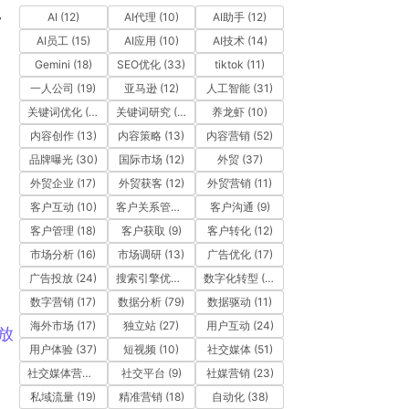
。
AI
(12)
AI代理
(10)
AI助手
(12)
AI员工
(15)
AI应用
(10)
AI技术
(14)
Gemini
(18)
SEO优化
(33)
tiktok
(11)
一人公司
(19)
亚马逊
(12)
人工智能
(31)
关键词优化
(10)
关键词研究
(12)
养龙虾
(10)
内容创作
(13)
内容策略
(13)
内容营销
(52)
品牌曝光
(30)
国际市场
(12)
外贸
(37)
外贸企业
(17)
外贸获客
(12)
外贸营销
(11)
客户互动
(10)
客户关系管理
(11)
客户沟通
(9)
客户管理
(18)
客户获取
(9)
客户转化
(12)
市场分析
(16)
市场调研
(13)
广告优化
(17)
广告投放
(24)
搜索引擎优化
(41)
数字化转型
(19)
数字营销
(17)
数据分析
(79)
数据驱动
(11)
海外市场
(17)
独立站
(27)
用户互动
(24)
放
用户体验
(37)
短视频
(10)
社交媒体
(51)
社交媒体营销
(10)
社交平台
(9)
社媒营销
(23)
私域流量
(19)
精准营销
(18)
自动化
(38)