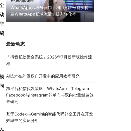
全
WhatsApp六段号营销：利用六段号资源构
动
建WhatsApp私域流量，提升转化率
WhatsApp无限
30000条陌生私
非
留
最新动态
「抖音私信聚合系统」2026年7月份新版操作流
程
一模
AI技术在外贸客户开发中的应用效率研究
同
跨平台私信代发策略：WhatsApp、Telegram、
Facebook与Instagram的单向与双向批量触达效
果研究
基于Codex与Gemini的智能代码补全工具在开发
效率中的实证分析
情以