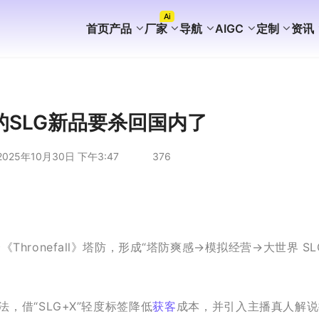
Ai
首页
产品
厂家
导航
AIGC
定制
资讯
FaceBook获客
WhatsApp获客
instagram获客
TikTok Ai矩阵营销
WhatsApp Ai产号系统
WhatsApp Shop
WhatsApp Ai广告
WhatsApp Ai客服
海外AI聚合营销拓客系统
海外PC版获客系统
Ai企业知识库介绍
外贸营销推广代运营
谷歌站群SEO案例
WhatsApp+deepseek
WhatsApp磐石系统
WhatsApp Ai超链客服
代理加盟分销合作
WhatsApp无限产群系统
国内APP版获客系统
海外获客系统企业版
短剧出海分销系统
国内GEO服务方案
海外GEO服务方案
游戏出海营销方案
外贸易询盘服务方案
谷歌站群SEO服务方案
WS/TG/RCS/IM代发服务
的SLG新品要杀回国内了
2025年10月30日 下午3:47
376
融合《Thronefall》塔防，形成“塔防爽感→模拟经营→大世界 SL
法，借“SLG+X”轻度标签降低
获客
成本，并引入主播真人解说