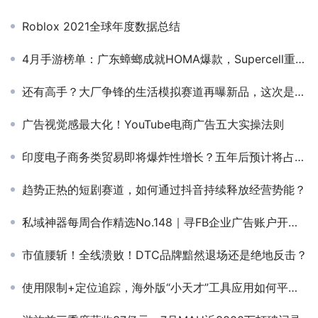
Roblox 2021全球年度数据总结
4月手游榜单：广东蟑螂成就HOMA爆款，Supercell重回世界巅峰
还有高手？大厂争锋的生活模拟赛道再曝新品，这次是沐瞳挑战绘本风
广告视觉感最大化！YouTube电商广告五大实操法则
印度电子商务类贸易即将爆炸性增长？五年后预计将占总零售贸易份额的8%
趋势正热的短剧赛道，如何通过抖音持续释放经营势能？
私域神器每周合作精选No.148｜寻FB企业广告账户开户；海外广告业务及游戏广告优化师热招；寻东南亚广告、游戏、短剧等资源
市值腰斩！全线溃败！DTC品牌黯然退场还是绝地反击？
使用限制+定位追踪，海外版“小天才”工具应用如何平衡安全与自由？