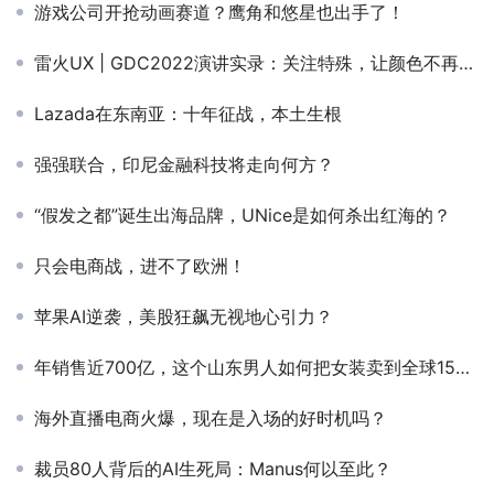
游戏公司开抢动画赛道？鹰角和悠星也出手了！
雷火UX | GDC2022演讲实录：关注特殊，让颜色不再成为认知障碍
Lazada在东南亚：十年征战，本土生根
强强联合，印尼金融科技将走向何方？
“假发之都”诞生出海品牌，UNice是如何杀出红海的？
只会电商战，进不了欧洲！
苹果AI逆袭，美股狂飙无视地心引力？
年销售近700亿，这个山东男人如何把女装卖到全球150多个国家和地区？
海外直播电商火爆，现在是入场的好时机吗？
裁员80人背后的AI生死局：Manus何以至此？