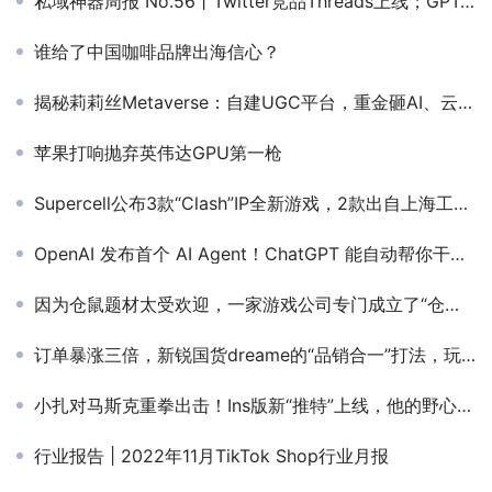
私域神器周报 No.56丨Twitter竞品Threads上线；GPT-4 API全面开放；科技品牌Nothing再融资9600万
谁给了中国咖啡品牌出海信心？
揭秘莉莉丝Metaverse：自建UGC平台，重金砸AI、云游戏
苹果打响抛弃英伟达GPU第一枪
Supercell公布3款“Clash”IP全新游戏，2款出自上海工作室
OpenAI 发布首个 AI Agent！ChatGPT 能自动帮你干活了
因为仓鼠题材太受欢迎，一家游戏公司专门成立了“仓鼠部”
订单暴涨三倍，新锐国货dreame的“品销合一”打法，玩出跨境新高度
小扎对马斯克重拳出击！Ins版新“推特”上线，他的野心藏不住了
行业报告 | 2022年11月TikTok Shop行业月报