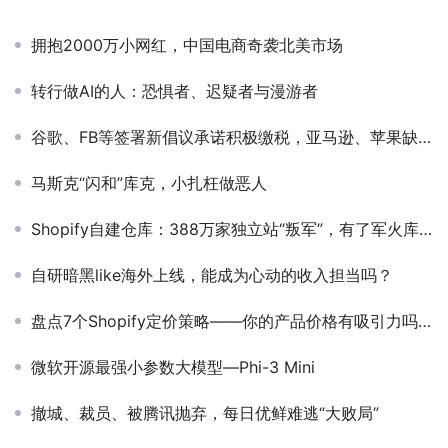
拥抱2000万小网红，中国电商奇袭北美市场
转行做AI的人：恐惧者、迟疑者与漫游者
谷歌、FB等签署新倡议承诺积极缴税，亚马逊、苹果缺席
马斯克“闪和”库克，小扎枉做恶人
Shopify自建仓库：388万家独立站“叛军”，有了军火库与高速路
自研暗黑like海外上线，能成为心动的收入担当吗？
盘点7个Shopify定价策略——你的产品价格有吸引力吗？
微软开源最强小参数大模型—Phi-3 Mini
撤城、裁员、被腾讯抛弃，每日优鲜难逃“大败局”