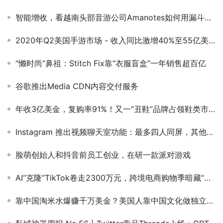
智能增收，看越南头部音游公司Amanotes如何用漏斗模型重塑变现新路径
2020年Q2美国手游市场 - 收入同比激增40%至55亿美元，疫情改写市场结构
“懒时尚”鼻祖：Stitch Fix靠“衣服盲盒”一年销售超百亿
谷歌推出Media CDN内容交付服务
年收3亿美金，复购率91%！又一“丑鞋”品牌占领鞋类市场？
Instagram 推出视频聊天室功能：最多四人同屏，其他用户可观看
脸萌创始人和抖音前员工创业，在研一款派对游戏
AI“克隆”TikTok卷走2300万元，跨境电商购物季暗藏“杀猪盘”
靠中国淘米水爆赚千万美金？美国人靠中国文化做独立站，复购率超50%