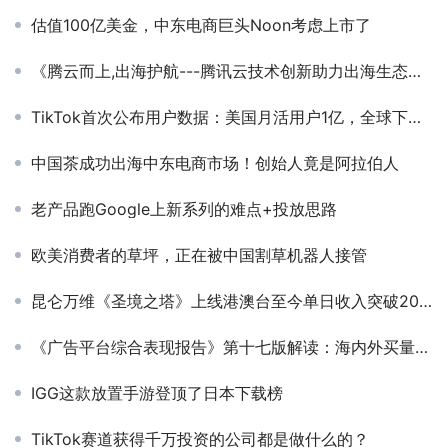
估值100亿美金，中东电商巨头Noon考虑上市了
《腾云而上,出海护航---腾讯云技术创新助力出海生态共建》——腾讯云--出海解决方案总架构师-郑东
TikTok首次公布用户数据：美国月活用户1亿，全球下载量约20亿
中国茶成功出海中东电商市场！创始人竟是阿拉伯人
老产品跑Google上新系列的难点+投放思路
欧美消费者的草坪，正在被中国割草机器人接管
昆仑万维《圣境之塔》上线港澳台至今单日收入突破200万元
《广告平台综合表现报告》第十七版解读：海内外买量市场卷生卷死，究竟谁是新·增量渠道？
IGG这款放置手游登顶了日本下载榜
TikTok赛道获得千万投资的公司都是做什么的？