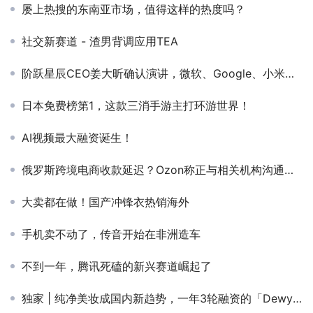
屡上热搜的东南亚市场，值得这样的热度吗？
社交新赛道 - 渣男背调应用TEA
阶跃星辰CEO姜大昕确认演讲，微软、Google、小米、小红书、Kimi的专家同台分享Agent实践
日本免费榜第1，这款三消手游主打环游世界！
AI视频最大融资诞生！
俄罗斯跨境电商收款延迟？Ozon称正与相关机构沟通解决
大卖都在做！国产冲锋衣热销海外
手机卖不动了，传音开始在非洲造车
不到一年，腾讯死磕的新兴赛道崛起了
独家 | 纯净美妆成国内新趋势，一年3轮融资的「Dewy Lab淂意」靠什么快速起盘？