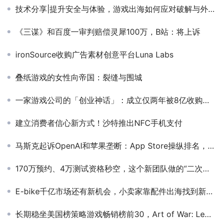
技术分享|提升安全与体验，游戏出海如何应对破解与外挂挑战？
《三谋》和百度一审判赔偿灵犀100万，B站：将上诉
ironSource收购广告素材创意平台Luna Labs
叠纸游戏的女性向帝国：裂缝与围城
一家游戏公司的「创业神话」：成立仅两年被8亿收购，如今想再赌一次！
建立消费者信心新方式！沙特推出NFC手机支付
马斯克起诉OpenAI和苹果垄断：App Store操纵排名，索赔数十亿美元
170万预约、4万测试资格秒空，这个新团队做的“二次元”来头不小
E-bike千亿市场还有新机会，小卖家靠配件出海找到新赛道
长期稳坐美国榜策略游戏畅销榜前30，Art of War: Legions是怎么做到的？