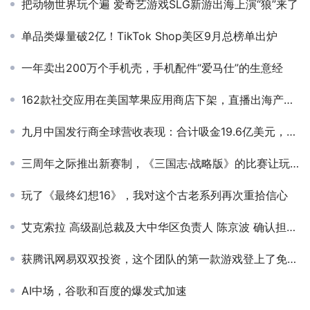
把动物世界玩个遍 爱奇艺游戏SLG新游出海上演“狼”来了
单品类爆量破2亿！TikTok Shop美区9月总榜单出炉
一年卖出200万个手机壳，手机配件“爱马仕”的生意经
162款社交应用在美国苹果应用商店下架，直播出海产品遭波及
九月中国发行商全球营收表现：合计吸金19.6亿美元，易幻空降Top21
三周年之际推出新赛制，《三国志·战略版》的比赛让玩家打嗨了
玩了《最终幻想16》，我对这个古老系列再次重拾信心
艾克索拉 高级副总裁及大中华区负责人 陈京波 确认担任 PAGC 2025丨第五届全球产品与增长展会 游戏出海增长峰会演讲嘉宾！
获腾讯网易双双投资，这个团队的第一款游戏登上了免费Top1
AI中场，谷歌和百度的爆发式加速