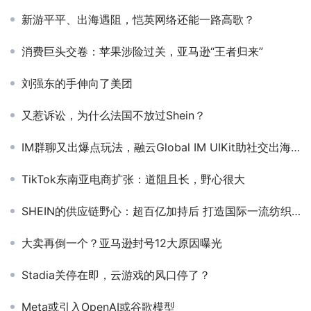
新游平平、出海遇阻，恺英网络还能一路高歌？
消费巨头交卷：苹果涉险过关，亚马逊“王者归来”
刘强东的手伸向了美团
又惹诉讼，为什么法国不放过Shein？
IM群聊又出爆点玩法，融云Global IM UIKit助社交出海全速创新
TikTok东南亚电商扩张：道阻且长，野心很大
SHEIN的供应链野心：超百亿加持后 打造国际一流纺织印染创新中心
大卖再倒一个？亚马逊封号12大原因曝光
Stadia关停在即，云游戏的风口停了？
Meta或引入OpenAI或谷歌模型