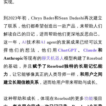
实现。
到
2023年初，Chrys Bader和Sean Dadashi再次建立
了联系，他们都希望创造出一款产品，来帮助人们
解读自己的日记，进而帮助他们更深地反思自己。
这一年，
AI
技术和
AI
 agent的发展成果已经可以支
撑他们的想法，他们用
ChatGPT
、
Claude
和
Anthropic
等现有的
聊天机器人
模型构建了
Rosebud
的基础，并且
赋予了
Rosebud独特的长期记忆能
力
，让它能够像真正的人类导师一样，
和用户之间
建立长期信赖关系
，进而给用户带来帮助与成长。
这种帮助和成长，体现在
Rosebud的更多
功能
项目