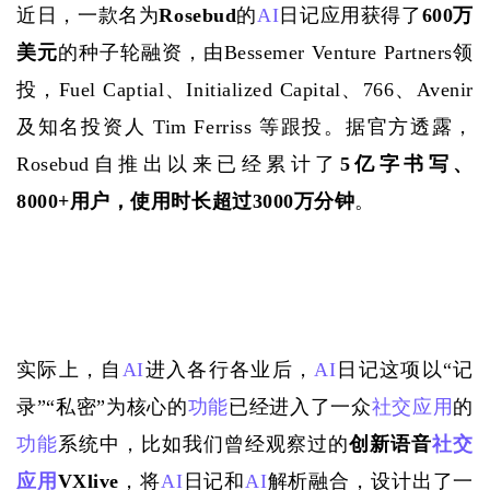
近日，一款名为
Rosebud
的
AI
日记应用获得了
600万
美元
的种子轮融资，由
Bessemer Venture Partners领
投，Fuel Captial、Initialized Capital、766、Avenir 
及知名投资人 Tim Ferriss 等跟投。据官方透露，
Rosebud自推出以来已经累计了
5亿字书写、
8000+用户，使用时长超过3000万分钟
。
实际上，自
AI
进入各行各业后，
AI
日记这项以“记
录”“私密”为核心的
功能
已经进入了一众
社交应用
的
功能
系统中，比如我们曾经观察过的
创新语音
社交
应用
VXlive
，将
AI
日记和
AI
解析融合，设计出了一