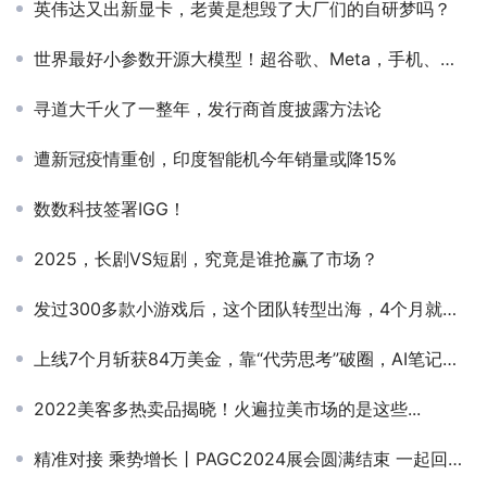
英伟达又出新显卡，老黄是想毁了大厂们的自研梦吗？
世界最好小参数开源大模型！超谷歌、Meta，手机、平板轻松运行
寻道大千火了一整年，发行商首度披露方法论
遭新冠疫情重创，印度智能机今年销量或降15%
数数科技签署IGG！
2025，长剧VS短剧，究竟是谁抢赢了市场？
发过300多款小游戏后，这个团队转型出海，4个月就做出了爆款手游！
上线7个月斩获84万美金，靠“代劳思考”破圈，AI笔记工具新竞速打响
2022美客多热卖品揭晓！火遍拉美市场的是这些...
精准对接 乘势增长丨PAGC2024展会圆满结束 一起回顾精彩瞬间！