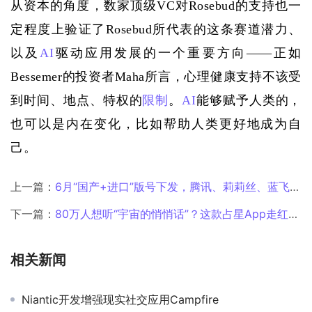
从资本的角度，数家顶级
VC对Rosebud的支持也一
定程度上验证了Rosebud所代表的这条赛道潜力、
以及
AI
驱动应用发展的一个重要方向——正如
Bessemer的投资者Maha所言，心理健康支持不该受
到时间、地点、特权的
限制
。
AI
能够赋予人类的，
也可以是内在变化，比如帮助人类更好地成为自
己。
上一篇：
6月“国产+进口”版号下发，腾讯、莉莉丝、蓝飞互娱均在其列！
下一篇：
80万人想听“宇宙的悄悄话”？这款占星App走红美国，还能为用户画出“正缘”
相关新闻
Niantic开发增强现实社交应用Campfire