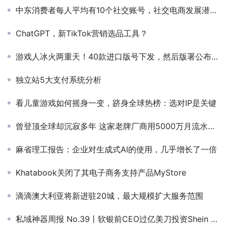
中东消费者每人平均有10个社交账号，社交电商发展潜力巨大
ChatGPT，新TikTok营销选品工具？
游戏人冰火两重天！40款进口版号下发，然后版署公布网游新规……
独立站5大支付系统分析
看儿童游戏如何摇身一变，跻身全球热榜：选对IP是关键
曾登顶全球却沉寂多年 这家老牌厂商用5000万月流水杀回一线
麻省理工报告：企业对生成式AI的使用，几乎增长了一倍
Khatabook关闭了其电子商务支持产品MyStore
滴滴澳大利亚将新进驻20城，最大规模扩大服务范围
私域神器周报 No.39丨软银前CEO过亿美刀投资Shein 一起来看更多出海大事件