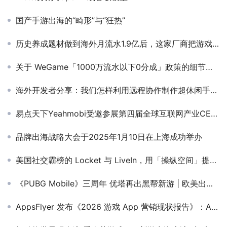
国产手游出海的“畸形”与“狂热”
历史养成题材做到海外月流水1.9亿后，这家厂商把游戏背景文化带到了CJ
关于 WeGame「1000万流水以下0分成」政策的细节，以及云游戏、网游、产品数量的采访
海外开发者分享：我们怎样利用远程协作制作超休闲手游？
易点天下Yeahmobi受邀参展第四届全球互联网产业CEO大会雅加达站，盛会圆满落幕！
品牌出海战略大会于2025年1月10日在上海成功举办
美国社交霸榜的 Locket 与 LiveIn，用「操纵空间」提供了亲密关系社交的第二种解法
《PUBG Mobile》三周年 优塔再出黑帮新游 | 欧美出海秀
AppsFlyer 发布《2026 游戏 App 营销现状报告》：AI 全面渗透移动游戏营销，推高市场竞争门槛