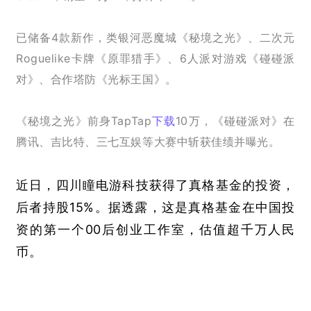
已储备4款新作，类银河恶魔城《秘境之光》、二次元
Roguelike卡牌《原罪猎手》、6人派对游戏《碰碰派
对》、合作塔防《光标王国》。
《秘境之光》前身TapTap
下载
10万，《碰碰派对》在
腾讯、吉比特、三七互娱等大赛中斩获佳绩并曝光。
近日，四川瞳电游科技获得了真格基金的投资，
后者持股15%。据透露，这是真格基金在中国投
资的第一个00后创业工作室，估值超千万人民
币。