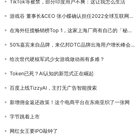
TikTok等被禁，部分印度用户不爽：这让我怎么生活
游戏谷 董事长&CEO 张小蝶确认担任2022全球互联网产业CEO大会 主峰会演讲嘉宾
在海外狂揽畅销榜Top 1，这家上海厂商有自己的「秘密部队」
50%嘉宾来自品牌，来亿邦DTC品牌出海用户增长峰会学知识
给次世代硬核军武少女游戏做动画有多难？
Token已死？AI认知的新范式正在崛起
百度上线TizzyAI，主打无广告智能搜索
新增佣金返还政策！这个电商平台在东南亚织了一张网
字节跳着上市
网红女王要IPO敲钟了