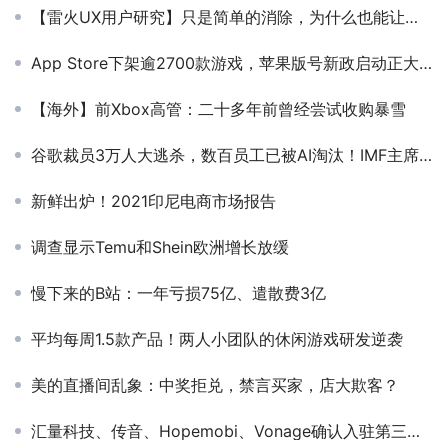
【雷火UX用户研究】只是简单的消除，为什么也能让人上头？
App Store下架逾2700款游戏，苹果版号新政启动正大规模清榜？
【海外】前Xbox高管：二十多年前曾经尝试收购暴雪
谷歌裁员3万人大逃杀，数百员工已被AI淘汰！IMF主席断言全球40%岗位遭冲击，1/5码农悬了
新鲜出炉！2021印尼电商市场报告
调查显示Temu和Shein欧洲增长放缓
慢下来的B站：一年亏损75亿、遣散费3亿
平均每周1.5款产品！两人小团队的休闲游戏研发逆袭
美的直播间乱象：中奖拒兑，禁言买家，店大欺客？
汇量科技、传音、Hopemobi、Vonage确认入驻第三届全球产品与增长大会展位