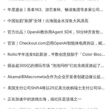
年度盛会丨美泰163、游艺春秋、畅读集团等多家公司高管确认参加2022GICC大会
中国短剧“刷屏”全球！出海掘金水深鱼大风浪高
官方出品！OpenAI教你用Agent SDK，10分钟开发智能体
官宣｜Checkout.com启用OpenAI智能体电商协议，赋能全球企业商户
Rollic半年连发6款新游，半数创意脱胎于「Color Block Jam」，其中一款已赚200万美金
掘金超300亿的潮玩市场 “泡泡玛特”们在东南亚掀起了开盲盒热潮
Akamai和Macrometa合作为企业开发者创建边缘云超级平台
美国支付公司Shift4将以25亿美元收购瑞士支付公司Global Blue
正在加速中的游戏出海，搞社区是选项之一