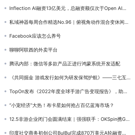
Inflection AI融资13亿美元，总融资额仅次于Open AI，专注个人人工智能
私域神器每周合作精选No.96｜俯视角动作混合变休闲游戏寻融资、发行；游戏海外发行商寻流量变现合作；越南游戏发行商寻手游上线
Facebook应该怎么养号
聊聊阿联酋的外卖平台
腾讯内部：微信等多款产品正进行鸿蒙系统开发适配
《共同掘金 游戏发行如何为研发保驾护航》——三七互娱 产品副总裁 殷天明
TopOn发布《2022年度全球手游广告变现报告》，助力手游开发者提升广告收益
“小宠经济”大热！布卡星如何抢占百亿蓝海市场？
12.5非游企业闭门会圆满结束｜强强联手：OKSpin携Google、Adjust共话非游出海新篇章
印度社交商务初创公司BulBul完成870万美元A轮融资，Info Edge领投