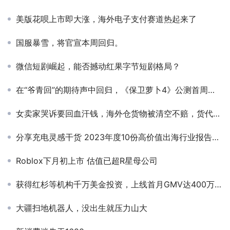
美版花呗上市即大涨，海外电子支付赛道热起来了
国服暴雪，将官宣本周回归。
微信短剧崛起，能否撼动红果字节短剧格局？
在“爷青回”的期待声中回归，《保卫萝卜4》公测首周的成绩如何
女卖家哭诉要回血汗钱，海外仓货物被清空不赔，货代乱象剧增
分享充电灵感干货 2023年度10份高价值出海行业报告集结
Roblox下月初上市 估值已超R星母公司
获得红杉等机构千万美金投资，上线首月GMV达400万元，“天猫精灵”创始人入局AI玩具能否再掀热潮？
大疆扫地机器人，没出生就压力山大