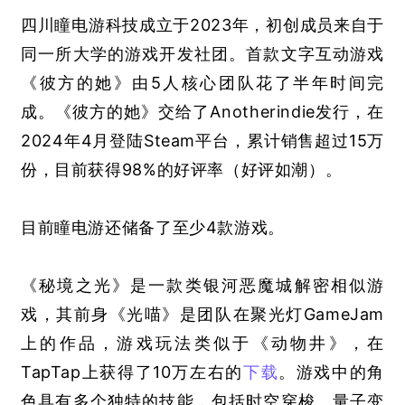
四川瞳电游科技成立于2023年，初创成员来自于
同一所大学的游戏开发社团。首款文字互动游戏
《彼方的她》由5人核心团队花了半年时间完
成。《彼方的她》交给了
Anotherindie发行，
在
2024年4月登陆Steam平台，累计销售超过15万
份，目前获得98%的好评率
（好评如潮）
。
目前瞳电游还储备了至少4款游戏。
《秘境之光》是一款类银河恶魔城解密相似游
戏，其前身《光喵》是团队在聚光灯GameJam
上的作品，游戏玩法类似于《动物井》，在
TapTap上获得了10万左右的
下载
。游戏中的角
色具有多个独特的技能，包括时空穿梭、量子变