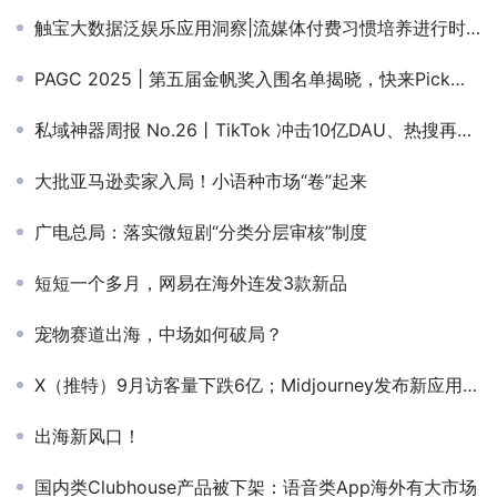
触宝大数据泛娱乐应用洞察|流媒体付费习惯培养进行时，自制内容成获客关键
PAGC 2025 | 第五届金帆奖入围名单揭晓，快来Pick你心中的行业标杆！
私域神器周报 No.26丨TikTok 冲击10亿DAU、热搜再造现象级游戏 一起看更多出海圈大事件
大批亚马逊卖家入局！小语种市场“卷”起来
广电总局：落实微短剧“分类分层审核”制度
短短一个多月，网易在海外连发3款新品
宠物赛道出海，中场如何破局？
X（推特）9月访客量下跌6亿；Midjourney发布新应用；环球音乐因版权问题起诉OpenAI创始人旗下AI公司 | 私域神器晚报
出海新风口！
国内类Clubhouse产品被下架：语音类App海外有大市场