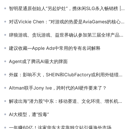
智明星通原创始人“另起炉灶”，携休闲SLG杀入畅销榜 | 日韩出海秀
对话Vickie Chen：“对游戏的热爱是AviaGames的核心所在”
肆狼游戏、贪玩游戏、益世界确认参加第三届全球产品与增长大会-游戏研发发行对接会
建议收藏—Apple Ads中常用的专有名词解释
Agent成了腾讯AI最大的牌面
外媒：影响不大，SHEIN和ClubFactory或利用外链绩效接单
Altman联手Jony Ive，跨时代的AI硬件要来了？
解读出海“潜力股”中东：移动赛道、文化环境、增长机会盘点
AI大模型，遭“投毒”
一年赚60亿！这家华东大卖靠独立站引爆海外市场