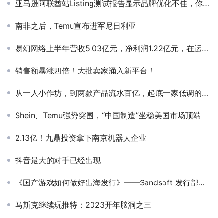
亚马逊阿联酋站Listing测试报告显示品牌优化不佳，你中枪了吗？
南非之后，Temu宣布进军尼日利亚
易幻网络上半年营收5.03亿元，净利润1.22亿元，在运营游戏近70款
销售额暴涨四倍！大批卖家涌入新平台！
从一人小作坊，到两款产品流水百亿，起底一家低调的出海公司
Shein、Temu强势突围，“中国制造”坐稳美国市场顶端
2.13亿！九鼎投资拿下南京机器人企业
抖音最大的对手已经出现
《国产游戏如何做好出海发行》——Sandsoft 发行部主管 Jeff Nuzzi
马斯克继续玩推特：2023开年脑洞之三