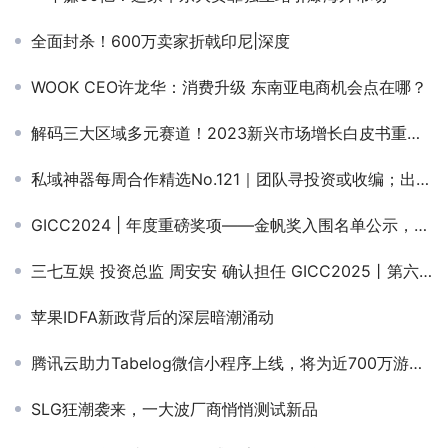
全面封杀！600万卖家折戟印尼|深度
WOOK CEO许龙华：消费升级 东南亚电商机会点在哪？
解码三大区域多元赛道！2023新兴市场增长白皮书重磅发布
私域神器每周合作精选No.121｜团队寻投资或收编；出海短剧平台寻融资；新产品《人生赢家》寻发行合作
GICC2024 | 年度重磅奖项——金帆奖入围名单公示，线上大众投票通道正式开启
三七互娱 投资总监 周安安 确认担任 GICC2025丨第六届全球互联网产业CEO大会游戏峰会圆桌嘉宾！
苹果IDFA新政背后的深层暗潮涌动
腾讯云助力Tabelog微信小程序上线，将为近700万游客提供日本餐厅预定服务
SLG狂潮袭来，一大波厂商悄悄测试新品