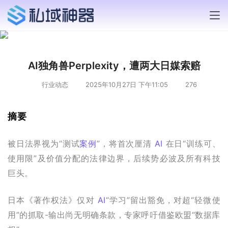
AI独角兽Perplexity，遭两大日媒索赔
行业动态
2025年10月27日 下午11:05
276
摘要
被日法界视为“测试
案例
”，将首次厘清 
AI
 在日“训练可、
使用限”及价值分配的法律边界，后续势必波及所有科技
巨头。
日本《著作权法》仅对 
AI
“学习”留出豁免，对超“轻微使
用”的抓取-输出尚无明确条款，专家呼吁借鉴欧盟“数据库