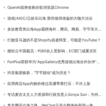
OpenAI或将收购谷歌浏览器Chrome
游戏/AIGC/泛娱乐出海 那些值得借鉴的大咖方法论
多款教育类出海App霸榜海外，腾讯、网易、字节等大厂皆已入局
打败亚马逊的不是Shopify或者阿里，可能是YouTube？
微软云中国裁员：约80余人受影响，EC部门成重灾区
FunPlus荣获华为“AppGallery优秀游戏出海合作伙伴”奖项！
抖音集团焕新，“字节跳动”成为历史？
应用商店App内购价格过高遭苹果打压：不许上架
专访麦吉太文人力资源和行政负责人Sonya Sun：为何说裁员反而是机会？
复盘腾讯出海之路，WeChat只是企鹅海外帝国一角