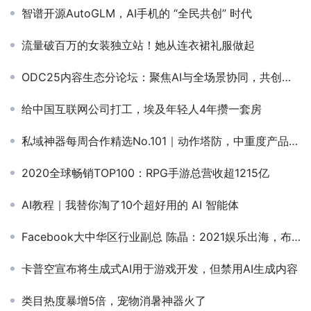
智谱开源AutoGLM，AI手机的 “全民共创” 时代
流量破百万的女装独立站！她从连衣裙礼服做起
ODC25内容生态分论坛：聚焦AI与全场景协同，共创内容增长新路径
给中国互联网公司打工，埃及年轻人4年攒一套房
私域神器每周合作精选No.101｜动作塔防，中重度产品找海外发行；需要俄罗斯mlbb游戏充值货源；寻可推广苹果包的代投
2020全球畅销TOP100：RPG手游总营收超1215亿
AI教程｜我替你淘了10个超好用的 AI 智能体
Facebook大中华区行业副总 陈晶：2021娱乐出海，布局、品类和洞察
卡普空宣布将生成式AI用于游戏开发，但禁用AI生成内容
类目热度暴增5倍，宠物消暑神器火了