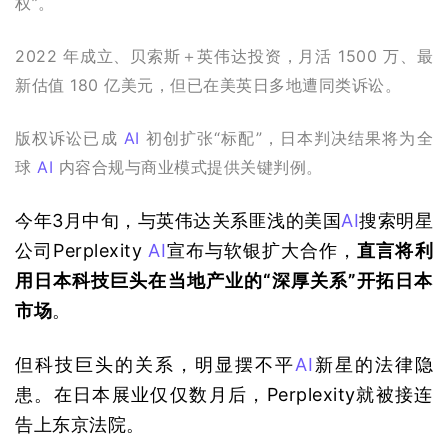
权”。
2022 年成立、贝索斯＋英伟达投资，月活 1500 万、最
新估值 180 亿美元，但已在美英日多地遭同类诉讼。
版权诉讼已成 
AI
 初创扩张“标配”，日本判决结果将为全
球 
AI
 内容合规与商业模式提供关键判例。
今年3月中旬，与英伟达关系匪浅的美国
AI
搜索明星
公司Perplexity 
AI
宣布与软银扩大合作，
直言将利
用日本科技巨头在当地产业的“深厚关系”开拓日本
市场
。
但科技巨头的关系，明显摆不平
AI
新星的法律隐
患。在日本展业仅仅数月后，Perplexity就被接连
告上东京法院。