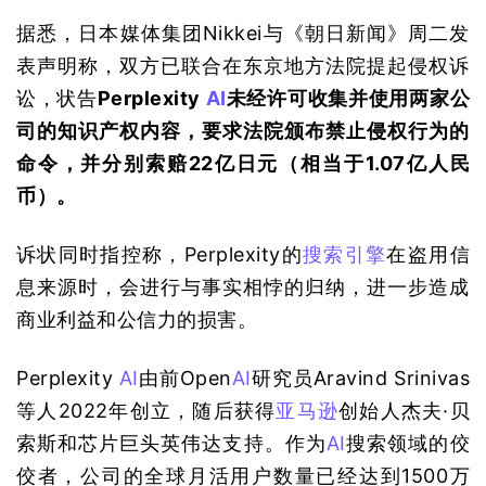
据悉，日本媒体集团Nikkei与《朝日新闻》周二发
表声明称，双方已联合在东京地方法院提起侵权诉
讼，状告
Perplexity 
AI
未经许可收集并使用两家公
司的知识产权内容，要求法院颁布禁止侵权行为的
命令，并分别索赔22亿日元（相当于1.07亿人民
币）。
诉状同时指控称，Perplexity的
搜索引擎
在盗用信
息来源时，会进行与事实相悖的归纳，进一步造成
商业利益和公信力的损害。
Perplexity 
AI
由前Open
AI
研究员Aravind Srinivas
等人2022年创立，随后获得
亚马逊
创始人杰夫·贝
索斯和芯片巨头英伟达支持。作为
AI
搜索领域的佼
佼者，公司的全球月活用户数量已经达到1500万