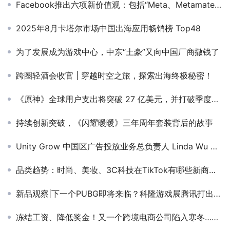
Facebook推出六项新价值观：包括“Meta、Metamates、Me”
2025年8月卡塔尔市场中国出海应用畅销榜 Top48
为了发展成为游戏中心，中东“土豪”又向中国厂商撒钱了
跨圈轻酒会收官 | 穿越时空之旅，探索出海终极秘密！
《原神》全球用户支出将突破 27 亿美元，并打破季度用户支出最高记录
持续创新突破，《闪耀暖暖》三年周年套装背后的故事
Unity Grow 中国区广告投放业务总负责人 Linda Wu 确认担任 PAGC 2025丨第五届全球产品与增长展会 游戏出海增长峰会演讲嘉宾！
品类趋势：时尚、美妆、3C科技在TikTok有哪些新商机？
新品观察|下一个PUBG即将来临？科隆游戏展腾讯打出了一张王牌
冻结工资、降低奖金！又一个跨境电商公司陷入寒冬……