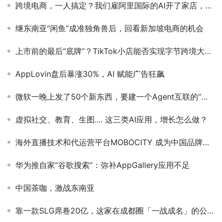
跨境电商，一人搞定？我们雇阿里国际的AI开了家店，赚遍全球市
继东南亚“闲鱼”成准独角兽后，回看新加坡电商的机会
上市前的最后“底牌”？TikTok小店能否实现字节跨境大厂梦
AppLovin盘后暴涨30%，AI 赋能广告狂飙
微软一晚上发了50个新东西，要建一个Agent互联的“伊甸园”
虚拟社交、教育、生图.... 这三类AI应用，增长怎么做？
海外直播技术和代运营平台MOBOCITY 成为中国品牌出海的领先落地承接商
华为推自家“谷歌搜索”：弥补AppGallery应用不足
中国茶咖，激战东南亚
靠一款SLG席卷20亿，这家在成都圈「一战成名」的公司又杀回来了