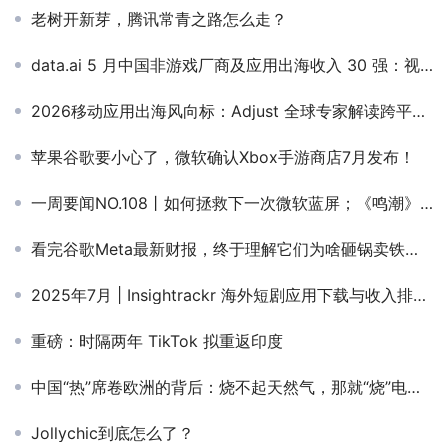
老树开新芽，腾讯常青之路怎么走？
data.ai 5 月中国非游戏厂商及应用出海收入 30 强：视频编辑 App FacePlay 上升 43 位，收入环比增长 278%
2026移动应用出海风向标：Adjust 全球专家解读跨平台增长、AI革命与高潜力市场战略
苹果谷歌要小心了，微软确认Xbox手游商店7月发布！
一周要闻NO.108丨如何拯救下一次微软蓝屏；《鸣潮》被苹果清榜处罚；董宇辉离职；OpenAI发布SearchGPT
看完谷歌Meta最新财报，终于理解它们为啥砸锅卖铁干AI了
2025年7月 | Insightrackr 海外短剧应用下载与收入排行榜
重磅：时隔两年 TikTok 拟重返印度
中国“热”席卷欧洲的背后：烧不起天然气，那就“烧”电热毯吧
Jollychic到底怎么了？