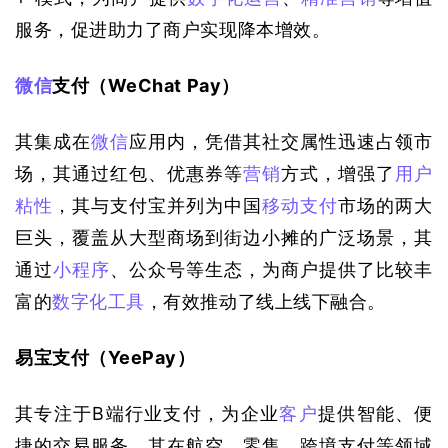
服务，促进助力了商户实现降本增效。
微信
支付（WeChat Pay）
其集成在
微信
应用内，凭借其社交属性迅速占领市
场，其通过红包、优惠券等
营销
方式，增强了
用户
粘性
，其与支付宝并列为中国
移动支付
市场的两大
巨头，覆盖从大型商场到街边小摊的广泛场景，其
通过
小程序
、公众号等生态，为商户提供了比较丰
富的
数字化工具
，有效推动了线上线下融合。
易宝支付（YeePay）
其专注于B端行业支付，为企业
客户
提供智能、便
捷的交易服务，其在航空、零售、跨境支付等领域