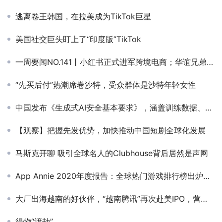
逃离卷王韩国，在拉美成为TikTok巨星
美国社交巨头盯上了“印度版”TikTok
一周要闻NO.141丨小红书正式进军跨境电商；华谊兄弟清仓英雄互娱获利约9100万；Meta与台积电合作测试首款自研AI芯片
“先买后付”热潮席卷沙特，受众群体是沙特年轻女性
中国发布《生成式AI安全基本要求》，涵盖训练数据、生成内容等
【观察】把握先发优势，加快推动中国短剧全球化发展
马斯克开聊 吸引全球名人的Clubhouse背后居然是声网
App Annie 2020年度报告：全球热门游戏排行榜出炉，《PUBG MOBILE》成MAU之王
大厂出海越南的好伙伴，“越南腾讯”再次赴美IPO，营收曝光
得物“渡劫”