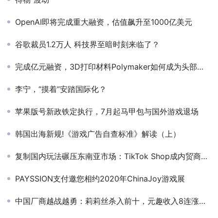
OpenAI即将完成重大融资，估值飙升至1000亿美元
谷歌裁员1.2万人 科技界至暗时刻来临了？
完成亿元融资，3D打印材料Polymaker如何成为头部出海品牌？
李宁，“摸着”安踏国际化？
苹果版号新政铁定执行，7月起马甲包与国外游戏退场
韩国出海新规!《游戏广告自查标准》解读（上）
复制国内玩法碾压东南亚市场：TikTok Shop成内贸商家解脱内卷的关键
PAYSSION支付邀您相约2020年ChinaJoy游戏展
中国厂商越战越勇：莉莉丝杀入前十，元趣收入8连涨，点点4399都闯出来了！