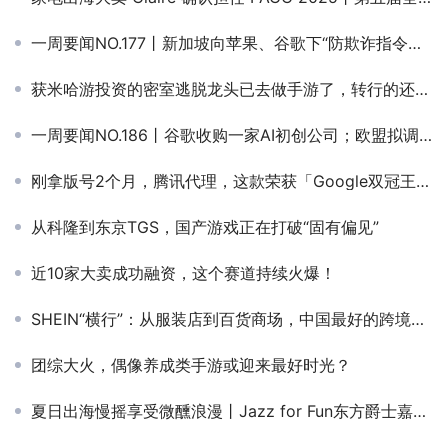
一周要闻NO.177丨新加坡向苹果、谷歌下“防欺诈指令；字节计划出售沐瞳；Soul拟赴港IPO；DeepSeek开源新模型
获米哈游投资的密室逃脱龙头已去做手游了，转行的还有他们
一周要闻NO.186丨谷歌收购一家AI初创公司；欧盟拟调查Shein非法产品上架；网易蒙特利尔3A工作室裁员；腾讯内测AI社交“元宝派”
刚拿版号2个月，腾讯代理，这款荣获「Google双冠王」的游戏要进国内了
从科隆到东京TGS，国产游戏正在打破“固有偏见”
近10家大卖成功融资，这个赛道持续火爆！
SHEIN“横行”：从服装店到百货商场，中国最好的跨境独立站正在疯狂试探
团综大火，偶像养成类手游或迎来最好时光？
夏日出海慢摇享受微醺浪漫丨Jazz for Fun东方爵士嘉年华完美收官！