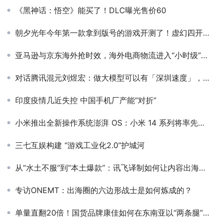
《黑神话：悟空》能买了！DLC曝光售价60
朝夕光年今年第一款拿到版号的游戏开测了！虚幻四开发，TapTap 8.8分
亚马逊与京东海外抢时效，海外电商物流进入“小时级”比拼
对话腾讯混元刘煜宏：做大模型可以有「深圳速度」，但不能跳步
印度疫情几近失控 中国手机厂产能“对折”
小米推出全新操作系统澎湃 OS：小米 14 系列将率先搭载，逐步接替 MIUI
三七互娱构建 “游戏工业化2.0”护城河
从“水土不服”到“本土爆款”：讯飞译制如何让内容出海企业高效适配全球文化？
专访ONEMT：出海圈的六边形战士是如何炼成的？
单量直翻20倍！国货品牌康佳如何在东南亚以“两条腿”走出新未来？