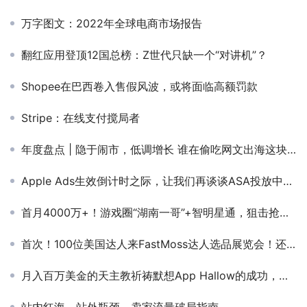
万字图文：2022年全球电商市场报告
翻红应用登顶12国总榜：Z世代只缺一个“对讲机”？
Shopee在巴西卷入售假风波，或将面临高额罚款
Stripe：在线支付搅局者
年度盘点 | 隐于闹市，低调增长 谁在偷吃网文出海这块大蛋糕？
Apple Ads生效倒计时之际，让我们再谈谈ASA投放中的品牌词
首月4000万+！游戏圈“湖南一哥”+智明星通，狙击抢量FunPlus！赛道第七轮大战！
首次！100位美国达人来FastMoss达人选品展览会！还有100位东南亚达人！覆盖多个品类，总粉丝数超2亿！
月入百万美金的天主教祈祷默想App Hallow的成功，是偶然，还是必然？（上）