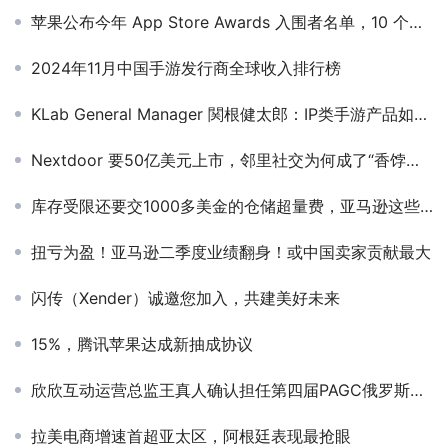
苹果公布今年 App Store Awards 入围者名单，10 个类别近 40 款 App 和游戏
2024年11月中国手游发行商全球收入排行榜
KLab General Manager 関根健太郎：IP类手游产品如何做好日韩及全球扩展
Nextdoor 要50亿美元上市，邻里社交为何成了“香饽饽”？
库存受限还要交1000多美金的仓储超量费，亚马逊这些重大变化必须关注......
扭亏为盈！亚马逊二季度业绩翻身！或中国卖家贡献最大
闪传（Xender）诚邀您加入，共建美好未来
15%，腾讯苹果达成新抽成协议
欣欣互动运营总监王真人确认担任第四届PAGC俄罗斯出海峰会演讲嘉宾
拉美电商增速首超亚太区，阿根廷表现最抢眼