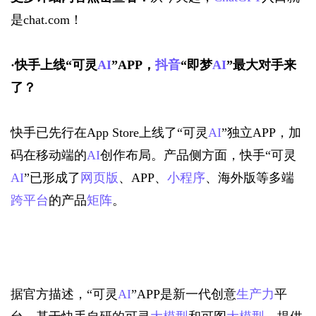
是chat.com！
·
快手上线“可灵
AI
”APP，
抖音
“即梦
AI
”最大对手来
了？
快手已先行在App Store上线了“可灵
AI
”独立APP，加
码在移动端的
AI
创作布局。产品侧方面，快手“可灵
AI
”已形成了
网页版
、APP、
小程序
、海外版等多端
跨平台
的产品
矩阵
。
据官方描述，“可灵
AI
”APP是新一代创意
生产力
平