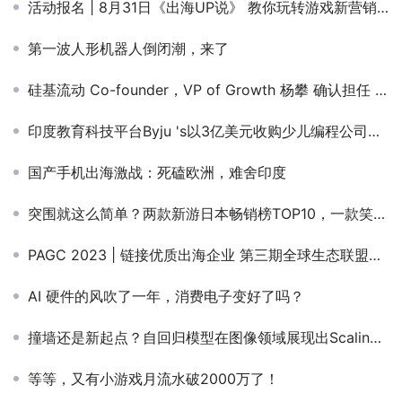
活动报名 | 8月31日《出海UP说》 教你玩转游戏新营销的制胜法则
第一波人形机器人倒闭潮，来了
硅基流动 Co-founder，VP of Growth 杨攀 确认担任 PAGC 2025丨第五届全球产品与增长展会 AIGC出海增长峰会圆桌主持！
印度教育科技平台Byju 's以3亿美元收购少儿编程公司WhiteHat Jr
国产手机出海激战：死磕欧洲，难舍印度
突围就这么简单？两款新游日本畅销榜TOP10，一款笑一款哭
PAGC 2023 | 链接优质出海企业 第三期全球生态联盟路演即将开幕
AI 硬件的风吹了一年，消费电子变好了吗？
撞墙还是新起点？自回归模型在图像领域展现出Scaling潜力
等等，又有小游戏月流水破2000万了！