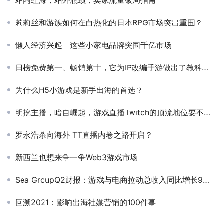
站内红海，站外瓶颈，卖家流量破局指南
莉莉丝和游族如何在白热化的日本RPG市场突出重围？
懒人经济兴起！这些小家电品牌突围千亿市场
日榜免费第一、畅销第十，它为IP改编手游做出了教科书级的示范
为什么H5小游戏是新手出海的首选？
明挖主播，暗自崛起，游戏直播Twitch的顶流地位要不保了
罗永浩杀向海外 TT直播内卷之路开启？
新西兰也想来争一争Web3游戏市场
Sea GroupQ2财报：游戏与电商拉动总收入同比增长93.4%
回溯2021：影响出海社媒营销的100件事