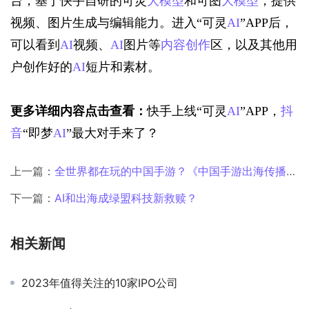
台，基于快手自研的可灵
大模型
和可图
大模型
，提供
视频、图片生成与编辑能力。进入“可灵
AI
”APP后，
可以看到
AI
视频、
AI
图片等
内容创作
区，以及其他用
户创作好的
AI
短片和素材。
更多详细内容点击查看：
快手上线“可灵
AI
”APP，
抖
音
“即梦
AI
”最大对手来了？
上一篇：
全世界都在玩的中国手游？《中国手游出海传播指数榜》Q3季度榜单首发！
下一篇：
AI和出海成绿盟科技新救赎？
相关新闻
2023年值得关注的10家IPO公司