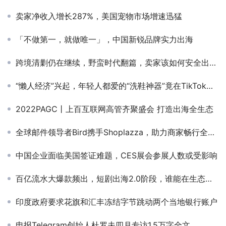
卖家净收入增长287%，美国宠物市场增速迅猛
「不做第一，就做唯一」，中国新锐品牌实力出海
跨境清剿仍在继续，野蛮时代翻篇，卖家该如何安全出海？
“懒人经济”兴起，年轻人都爱的“洗鞋神器”竟在TikTok拥有百万热度！
2022PAGC丨上百互联网高管齐聚盛会 打造出海全生态
全球邮件领导者Bird携手Shoplazza，助力商家畅行全球市场
中国企业面临美国签证难题，CES展会参展人数或受影响
百亿流水大爆款频出，短剧出海2.0阶段，谁能在生态链条上多分蛋糕？
印度政府要求花旗和汇丰冻结字节跳动两个当地银行账户
电报Telegram创始人杜罗夫四月专访1.5万字全文