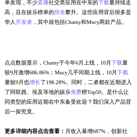
单发现，不少
直播
社交类应用在中东的
下载
量持续走
高，且在娱乐榜单的
排名
攀升。这些应用背后很多是
华人
开发者
，其中就包括Chamy和Mucy两款产品。
点点数据显示，Chamy于今年6月上线，10月
下载
量
较9月激增686.86%；Mucy几乎同期上线，10月
下载
量较9月也
增长
了198.28%。同时，二者都在近期进入
了阿联酋、埃及等地的娱乐
免费
榜Top50。是什么让
同类型的应用近期在中东备受欢迎？我们深入产品背
后一探究竟。
更多详细内容点击查看：
月收入暴增687%，创新社