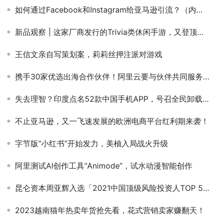
如何通过Facebook和Instagram给亚马逊引流？（内附实操技巧）
新品观察 | 这家厂商发行的Trivia类休闲手游，又登顶美App Store下载榜了
王信文亲自写策划案，莉莉丝押注派对游戏
携手30家优选出海合作伙伴！阿里云要与伙伴共同服务22万家中国企业出海
失去理智？印度点名52款中国手机APP，号召全民卸载！你怎么看？
不止亚马逊，又一飞速发展的欧洲电商平台红利期来袭！
字节版“小红书”开始发力，美柚入局战火升级
阿里测试AI创作工具“Animode”，试水动漫智能创作
昆仑资本周亚辉入选「2021中国顶级风险投资人TOP 50」 | 昆仑资本 Awards
2023越南猫年热卖年货抢先看，花式营销卖家赚翻天！