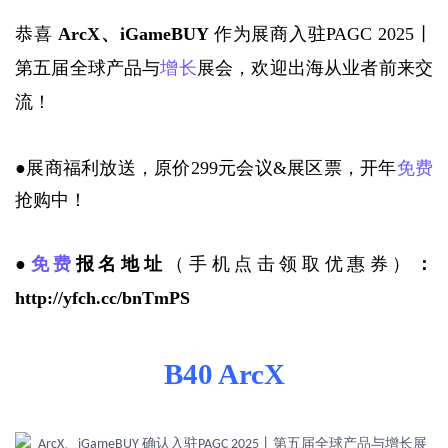
恭喜 
ArcX、iGameBUY 
作为展商入驻PAGC 2025丨
第五届全球产品与
增长
展会，欢迎出海从业者前来交
流！
●展商福利放送，原价
299元会议&展区票，开年
免费
抢购中！
●
免费
报名地址
（手机点击领取优惠券）
：
http://yfch.cc/bnTmPS
B40 ArcX