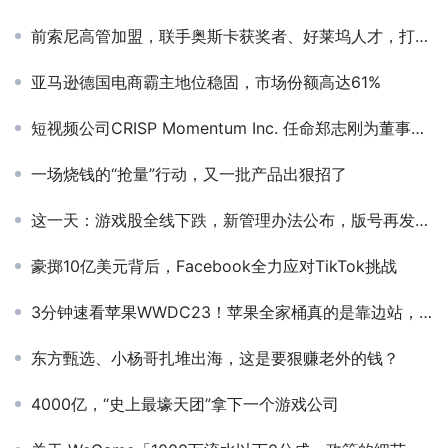
前索尼高管加盟，联手奥斯卡获奖者、好莱坞人才，打造全球IP工作室天花板！
亚马逊德国电商霸主地位稳固，市场份额高达61%
短视频公司CRISP Momentum Inc. 任命郑志刚为董事会主席 引领公司全球增长新征程
一场烧钱的“抢量”行动，又一批产品出狠招了
这一天：游戏股全线下跌，新管理办法公布，版号再发40个，腾讯回应......
豪掷10亿美元背后，Facebook全力应对TikTok挑战
3分钟速看苹果WWDC23！苹果全家桶真的是靠边站，One more thing才是硬道理
东方甄选、小杨哥扎堆出海，这是要狠赚老外的钱？
4000亿，“史上最壕天团”拿下一个游戏公司