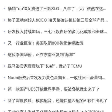
畅销Top10又挤进了三款SLG，八年了，大厂依然在这打得火热
格子互动创始人&CEO-凌天格确认担任第三届全球产品与增长大会-AIGC出海创新产业峰会圆桌嘉宾
研发投入持续加码，三七互娱自研的多元化成果和全球化视野
又一行业巨变！美国取消800美元免税政策
这位泰国华侨，正在东南亚复制“顺丰”
亚马逊卖家缓缓脱下“长衫”，做起了TEMU
Noon融资后首次发力黄色星期五，一改往日土豪营销气息
第一款国产UE5开放世界手游，要被叠纸做出来了？
除了深度换脸、模拟配音，还能口型匹配的AI软件出现了
干货分享丨海外千亿新文创市场怎么切入？来听听这些头部大厂的精彩辩论