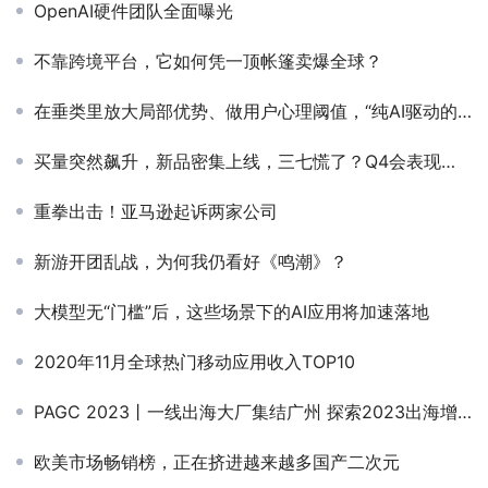
OpenAI硬件团队全面曝光
不靠跨境平台，它如何凭一顶帐篷卖爆全球？
在垂类里放大局部优势、做用户心理阈值，“纯AI驱动的UGC视觉小说游戏平台”是如何炼成的？丨对话DDream 创始人 王俊皓
买量突然飙升，新品密集上线，三七慌了？Q4会表现如何？
重拳出击！亚马逊起诉两家公司
新游开团乱战，为何我仍看好《鸣潮》？
大模型无“门槛”后，这些场景下的AI应用将加速落地
2020年11月全球热门移动应用收入TOP10
PAGC 2023丨一线出海大厂集结广州 探索2023出海增长良机
欧美市场畅销榜，正在挤进越来越多国产二次元