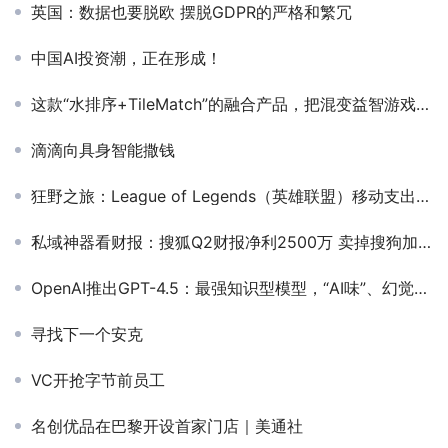
英国：数据也要脱欧 摆脱GDPR的严格和繁冗
中国AI投资潮，正在形成！
这款“水排序+TileMatch”的融合产品，把混变益智游戏品类带入了2.0新时代？
滴滴向具身智能撒钱
狂野之旅：League of Legends（英雄联盟）移动支出突破 10 亿美元
私域神器看财报：搜狐Q2财报净利2500万 卖掉搜狗加大游戏出海探索
OpenAI推出GPT-4.5：最强知识型模型，“AI味”、幻觉大幅减少
寻找下一个安克
VC开抢字节前员工
名创优品在巴黎开设首家门店｜美通社