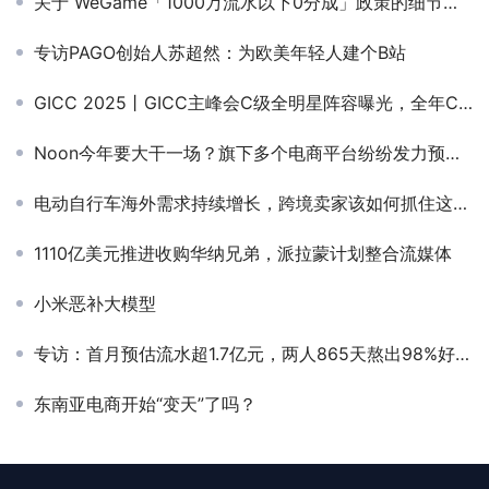
关于 WeGame「1000万流水以下0分成」政策的细节，以及云游戏、网游、产品数量的采访
专访PAGO创始人苏超然：为欧美年轻人建个B站
GICC 2025丨GICC主峰会C级全明星阵容曝光，全年C级浓度最高盛会，共享前沿洞察
Noon今年要大干一场？旗下多个电商平台纷纷发力预热旺季
电动自行车海外需求持续增长，跨境卖家该如何抓住这波商机？
1110亿美元推进收购华纳兄弟，派拉蒙计划整合流媒体
小米恶补大模型
专访：首月预估流水超1.7亿元，两人865天熬出98%好评的爆款
东南亚电商开始“变天”了吗？