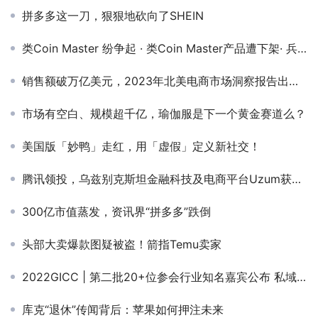
拼多多这一刀，狠狠地砍向了SHEIN
类Coin Master 纷争起 · 类Coin Master产品遭下架· 兵家必争之地是非多
销售额破万亿美元，2023年北美电商市场洞察报告出炉！
市场有空白、规模超千亿，瑜伽服是下一个黄金赛道么？
美国版「妙鸭」走红，用「虚假」定义新社交！
腾讯领投，乌兹别克斯坦金融科技及电商平台Uzum获得7000万美元融资
300亿市值蒸发，资讯界“拼多多”跌倒
头部大卖爆款图疑被盗！箭指Temu卖家
2022GICC | 第二批20+位参会行业知名嘉宾公布 私域神器年度盛会11月将开幕
库克“退休”传闻背后：苹果如何押注未来