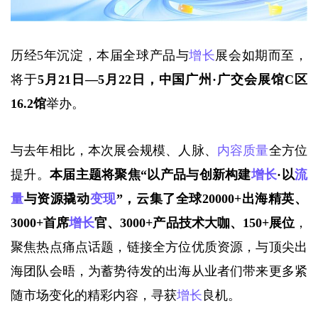
历经5年沉淀，本届全球产品与
增长
展会如期而至，
将于
5月21日—5月22日，中国广州·广交会展馆C区
16.2馆
举办。
与去年相比，本次展会规模、人脉、
内容质量
全方位
提升。
本届主题将聚焦
“以产品与创新构建
增长
·以
流
量
与资源撬动
变现
”，云集了全球20000+出海精英、
3000+首席
增长
官、3000+产品技术大咖、150+展位
，
聚焦热点痛点话题，链接全方位优质资源，与顶尖出
海团队会晤，为蓄势待发的出海从业者们带来更多紧
随市场变化的精彩内容，寻获
增长
良机。