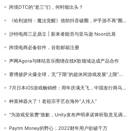
跨境DTC的“老三”们，何时能出头？
《哈利波特：魔法觉醒》借助抖音破圈，IP手游不再“圈地自萌”
沙特电商三足鼎立 | 新来者能否与亚马逊 Noon比肩
跨境电商必备软件，谷歌邮箱注册
声网Agora与咪咕音乐围绕在线K歌领域达成产品合作
赛博披萨火爆全球，无“下限”的超休闲游戏发展“上限”何在？
7月日本iOS游戏畅销榜：周年庆满天飞，中国发行商马力不足
种菜神器火了！老祖宗手艺在海外“人传人”
“为游戏安装费”致歉，Unity发布声明承诺将听取意见调整收费模式
Paytm Money的野心：2022财年用户欲破千万