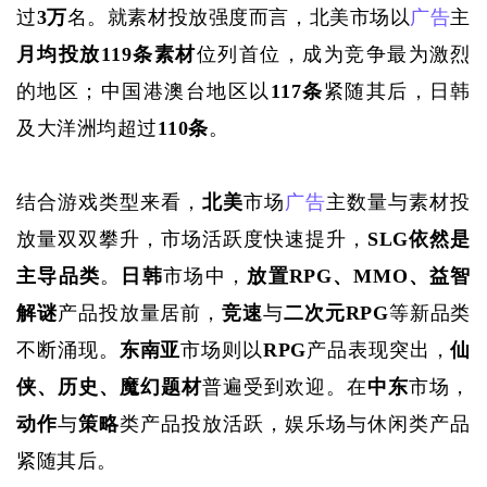
过
3万
名。就素材投放强度而言，北美市场以
广告
主
月均投放
119条素材
位列首位，成为竞争最为激烈
的地区；中国港澳台地区以
117条
紧随其后，日韩
及大洋洲均超过
110条
。
结合游戏类型来看，
北美
市场
广告
主数量与素材投
放量双双攀升，市场活跃度快速提升，
SLG依然是
主导品类
。
日韩
市场中，
放置
RPG、MMO、益智
解谜
产品投放量居前，
竞速
与
二次元
RPG
等新品类
不断涌现。
东南亚
市场则以
RPG
产品表现突出，
仙
侠、历史、魔幻题材
普遍受到欢迎。在
中东
市场，
动作
与
策略
类产品投放活跃，娱乐场与休闲类产品
紧随其后。