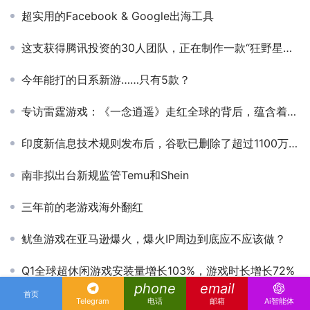
超实用的Facebook & Google出海工具​
这支获得腾讯投资的30人团队，正在制作一款“狂野星球”新游戏
今年能打的日系新游……只有5款？
专访雷霆游戏：《一念逍遥》走红全球的背后，蕴含着怎样的买量真相
印度新信息技术规则发布后，谷歌已删除了超过1100万个链接
南非拟出台新规监管Temu和Shein
三年前的老游戏海外翻红
鱿鱼游戏在亚马逊爆火，爆火IP周边到底应不应该做？
Q1全球超休闲游戏安装量增长103%，游戏时长增长72%
phone
email
首页
阶跃星辰发布Step R-mini！推理模型从此不再文理偏科
Telegram
电话
邮箱
Ai智能体