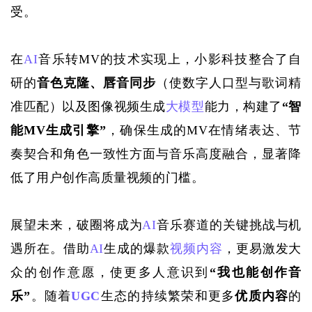
受。
在
AI
音乐转MV的技术实现上，小影科技整合了自
研的
音色克隆、唇音同步
（使数字人口型与歌词精
准匹配）以及图像视频生成
大模型
能力，构建了
“智
能MV生成引擎”
，确保生成的MV在情绪表达、节
奏契合和角色一致性方面与音乐高度融合，显著降
低了用户创作高质量视频的门槛。
展望未来，破圈将成为
AI
音乐赛道的关键挑战与机
遇所在。借助
AI
生成的爆款
视频内容
，更易激发大
众的创作意愿，使更多人意识到
“我也能创作音
乐”
。随着
UGC
生态的持续繁荣和更多
优质内容
的