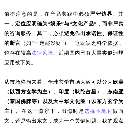
值得注意的是，在产品实践中必须
严守边界
。其
一，
定位应明确为
“娱乐”与“文化产品”
，而非严肃
的咨询服务；其二，必须
避免作出承诺性、保证性
的断言
（如
“一定能发财”），这既缺乏科学依据，
也存在较高
法律风险
。近期国内已有大量类似违规
应用被下架。
从市场格局来看，全球玄学市场大致可以分为
欧美
（以西方玄学为主）
、
印度（吠陀占星）
、
东南亚
（泰国佛牌等）以及大中华文化圈（以东方玄学为
主）
。在这一背景下，出海时是
选择
本地化
做西
玄，还是输出东玄，成为一个关键问题。我的观点