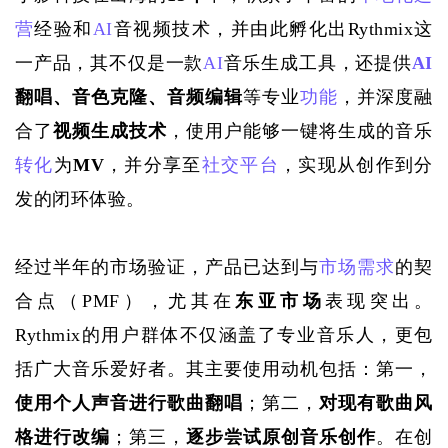
营
经验和
AI
音视频技术，并由此孵化出Rythmix这
一产品，其不仅是一款
AI
音乐生成工具，还提供
AI
翻唱、音色克隆、音频编辑
等专业
功能
，并深度融
合了
视频生成技术
，使用户能够一键将生成的音乐
转化
为
MV
，并分享至
社交平台
，实现从创作到分
发的闭环体验。
经过半年的市场验证，产品已达到与
市场需求
的契
合点（
PMF），尤其在
东亚市场
表现突出。
Rythmix的用户群体不仅涵盖了专业音乐人，更包
括广大音乐爱好者。其主要使用动机包括：第一，
使用个人声音进行歌曲翻唱
；第二，
对现有歌曲风
格进行改编
；第三，
逐步尝试原创音乐创作
。在创