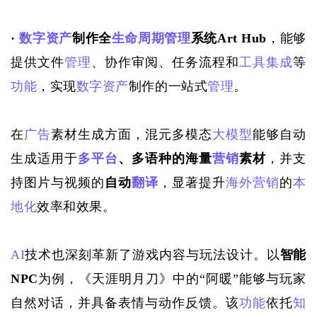
· 
数字资产
制作全
生命周期管理
系统
Art Hub
，
能够
提供文件
管理
、协作审阅、任务流程和
工具集成
等
功能
，实现
数字资产
制作的一站式
管理
。
在
广告
素材生成方面，混元多模态
大模型
能够自动
生成适用于
多平台
、多语种的海量
营销
素材
，并支
持图片与视频的
自动
翻译
，显著提升
海外营销
的
本
地化
效率和效果。
AI
技术也深刻革新了游戏内容与玩法设计。以
智能
NPC
为例，《天涯明月刀》中的
“阿暖”能够与玩家
自然对话，并具备表情与动作反馈。该
功能
依托
知