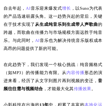
自去年起，
AI
音乐迎来爆发式
增长
，以Suno为代表
的产品迅速崭露头角。这一趋势兴起的背后，关键
在于技术实现了
从生成纯音乐到生成带人声歌曲
的
跨越，而歌曲在传播力与市场规模方面远胜于纯音
乐。与此同时，
AI
音乐也为解决传统音乐版权成本
高昂的问题提供了新的可能。
在此趋势下，我们发现一个核心挑战：纯音频格式
（如
MP3）的传播能力有限。从
内容传播
形态的演
进来看，经历了从文字到图片再到视频的变迁，
音
频往往需与视频结合
，才能最大化其
传播效果
。
小影科技在出海的
13年
中，积累了丰富的
本地化运