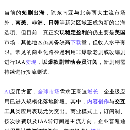
当前的
短剧出海
，除东南亚与北美两大主流市场
外，
南美、非洲、日韩
等新兴区域正成为新的出海
选项。但目前，真正实现
稳定盈利
的仍主要是
美国
市场
，其他地区虽具备较高
下载
量，但收入水平有
限。常见的商业化路径是利用非爆款老剧或改编剧
进行
IAA
变现
，
以爆款剧带动会员订阅
，新剧则需
持续进行投流测试。
AI
应用方面，
全球市场
需求正高速
增长
，企业级应
用已进入规模化落地阶段。其中，
内容创作
与
交互
工具
类应用表现尤为突出。商业模式上
，
订阅制、
按次收费以及
IAA转订阅
是主流方向，企业普遍通