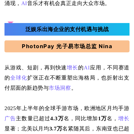
涌现，
AI
音乐才有机会真正走向大众市场。
泛娱乐出海企业的支付机遇与挑战
PhotonPay 光子易市场总监 Nina
从游戏、短剧，再到快速
增长
的
AI
应用，不同赛道
的
全球化
扩张正在不断重塑出海格局，也折射出支
付层面的新趋势与
市场洞察
。
2025年上半年的全球手游市场，欧洲地区月均手游
广告
主数量已超过
4.3万
名，同比增加
1万
名，
增长
显著；北美以月均
3.7万
名紧随其后，东南亚也已超