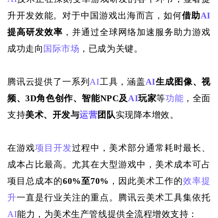
升开发效能。对于中国游戏出海而言，如何
借助
AI
提高研发效率
，并通过全球网络加速服务助力游戏
成功走向
国际市场
，已成为关键。
腾讯云提供了一系列
AI
工具，涵盖
AI
生成图像、视
频、3D角色创作、智能NPC及
AI
玩家
等
功能
，全面
支持
美术、开发与
运营
团队
实现降本增效。
在游戏
项目开发
过程中，美术部分通常耗时最长、
成本占比最高。尤其在大型游戏中，美术成本可占
项目总成本的
60%至70%
，因此美术工作的
效率提
升
一直是行业关注的重点。腾讯云美术工具集依托
AI
能力，为美术生产管线提供全流程增效支持：