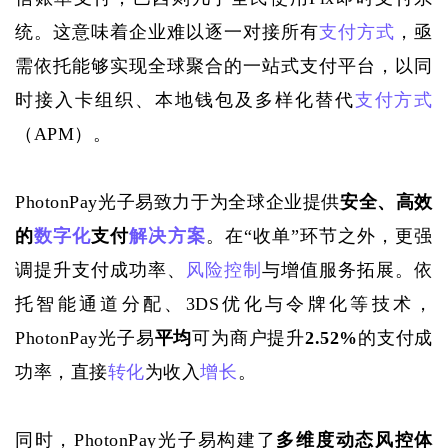
统。这意味着企业难以逐一对接所有
支付方式
，亟
需依托能够实现全球聚合的一站式支付平台，以同
时接入卡组织、本地钱包及多样化替代
支付方式
（APM）。
PhotonPay光子易致力于为全球企业提供
安全、高效
的
数字化
支付
解决方案
。在
“收单”环节之外，更强
调提升支付成功率、
风险控制
与增值服务拓展。依
托智能通道分配、3DS优化与令牌化等技术，
PhotonPay光子易
平均
可为商户提升
2.52%
的支付成
功率，直接
转化
为收入
增长
。
同时，
PhotonPay光子易构建了
多维度动态风控体