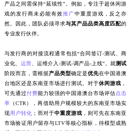
产品之间需保持
“延续性”。例如，专注于超休闲游
戏的发行商未必能有效
推广
中重度游戏，反之亦
然。因此，团队必须寻求
与其产品品类高度匹配
的
专业发行伙伴。
与发行商的对接流程通常包括
“
合同签订-测试、商
业化、
运营
、运维介入-测试-调产品-上线
”。就
测试
阶段而言，需根据
产品类型
确定是
优先
在中国港澳
台地区还是东南亚市场进行
测试
。对于
休闲游戏
，
可先通过
付费
能力较强的中国港澳台市场评估
点击
率
（
CTR），再借助用户规模较大的东南亚市场实
现
用户转化
；而对于
中重度游戏
，则可先在东南亚
市场验证用户留存与
LTV等核心指标，待模型成熟