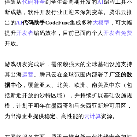
伴随从
代码补全
到全生命周期开发的
AI
编程工具不
断成熟，软件开发行业正迎来深刻变革。腾讯云推
出的
AI
代码助手CodeFuse
集成多种
大模型
，可大幅
提升
开发者
编码效率，目前已面向个人
开发者
免费
开放。
游戏研发完成后，需依赖强大的全球基础设施支持
其出海
运营
。腾讯云在全球范围内部署了
广泛的数
据中心
，覆盖亚太、北美、欧洲、南美及中东（包
括新近开放的沙特区域），并持续扩展基础设施规
模，计划于明年在墨西哥和马来西亚新增可用区，
为出海企业提供稳定、高性能的
云计算
资源。