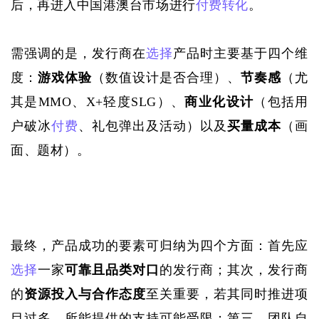
后，再进入中国港澳台市场进行
付费转化
。
需强调的是，发行商在
选择
产品时主要基于四个维
度：
游戏体验
（数值设计是否合理）、
节奏感
（尤
其是
MMO、X+轻度SLG）、
商业化设计
（包括用
户破冰
付费
、礼包弹出及活动）以及
买量成本
（画
面、题材）。
最终，产品成功的要素可归纳为四个方面：首先应
选择
一家
可靠且品类对口
的发行商；其次，发行商
的
资源投入与合作态度
至关重要，若其同时推进项
目过多，所能提供的支持可能受限；第三，团队自