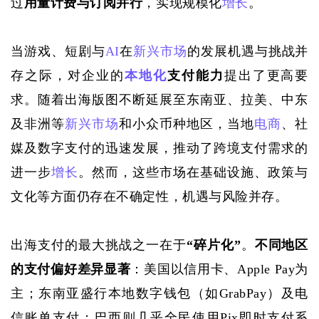
过
用量计费与订阅并行
，实现规模化
增长
。
当游戏、短剧与
AI
在
新兴市场
的发展机遇与挑战并
存之际，对企业的
本地化
支付能力
提出了更高要
求。随着出海版图不断延展至东南亚、拉美、中东
及非洲等
新兴市场
和小众币种地区，当地
电商
、社
媒及数字支付的迅速发展，推动了跨境支付需求的
进一步
增长
。然而，这些市场在基础设施、政策与
文化等方面仍存在不确定性，机遇与风险并存。
出海支付的最大挑战之一在于
“碎片化”
。
不同地区
的支付偏好差异显著
：美国以信用卡、
Apple Pay为
主；东南亚盛行本地数字钱包（如GrabPay）及电
信账单支付；巴西则几乎全民使用Pix即时支付系