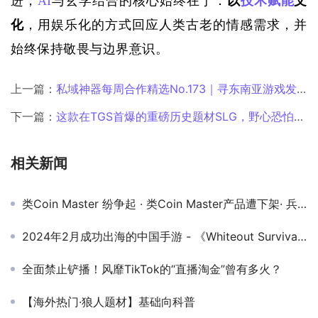
进，
AI
与玄学结合的核心始终在于：
以
技术赋能
文
化
，用娱乐化的方式回应人类古老的情感需求，并
始终保持敬畏与边界意识。
上一篇：
私域神器每周合作精选No.173｜寻东南亚游戏发行商；需国内外平台方；急需大量欧美Tk企业店；海外发行接代投和放户
下一篇：
这款在TGS首爆的重磅历史题材SLG，野心恐怕不小
相关新闻
类Coin Master 纷争起 · 类Coin Master产品遭下架· 兵家必争之地是非多
2024年2月成功出海的中国手游 - 《Whiteout Survival》蝉联收入冠军，《Last War》荣登增长榜首
全面禁止铲播！风靡TikTok的“直播淘金”曾有多火？
【海外热门·狼人题材】基础向科普