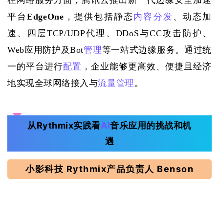
在网络服务方面，腾讯云推出新一代边缘安全加速
平台
EdgeOne
，提供包括静态
内容分发
、动态加
速、四层
TCP/UDP代理、DDoS与CC攻击防护、
Web应用防护及Bot
管理
等一站式边缘服务。通过统
一的平台进行
配置
，企业能够更高效、便捷且经济
地实现全球网络接入与
流量管理
。
从Rythmix实践
看
AI
音乐应用的挑战和机
遇
小影科技 Rythmix产品负责人 Benson