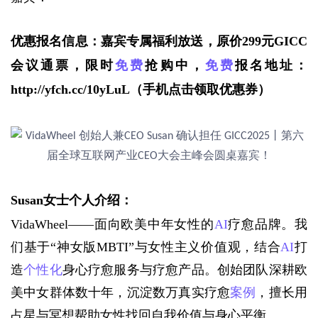
优惠报名信息：嘉宾专属福利放送，原价299元GICC
会议通票，限时
免费
抢购中，
免费
报名地址：
http://yfch.cc/10yLuL
（手机点击领取优惠券）
Susan女士个人介绍：
VidaWheel——面向欧美中年女性的
AI
疗愈品牌。我
们基于“神女版MBTI”与女性主义价值观，结合
AI
打
造
个性化
身心疗愈服务与疗愈产品。创始团队深耕欧
美中女群体数十年，沉淀数万真实疗愈
案例
，擅长用
占星与冥想帮助女性找回自我价值与身心平衡。