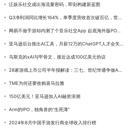
泛娱乐社交成出海流量密码，即刻构建新蓝图
Q3净利润同比增长164%，单季度营收首次破百亿，世纪华通稳坐A股第一
网易不做手游却内测了个音乐社交App 起底海外版POM发家史
亚马逊后台推出AI工具，月薪12万的ChatGPT人才会失业？
马斯克的xAI与甲骨文，接近达成100亿美元协议
28家游戏上市公司半年报解读：三七、世纪华通争做A股游戏第一，腾讯凭内购收入和小游戏赚足了底气
TME为何还要收购喜马拉雅
150亿美元！亚马逊加入AI融资浪潮
Arm的IPO，独角兽的“生死薄”
2024年8月中国手游发行商全球收入排行榜