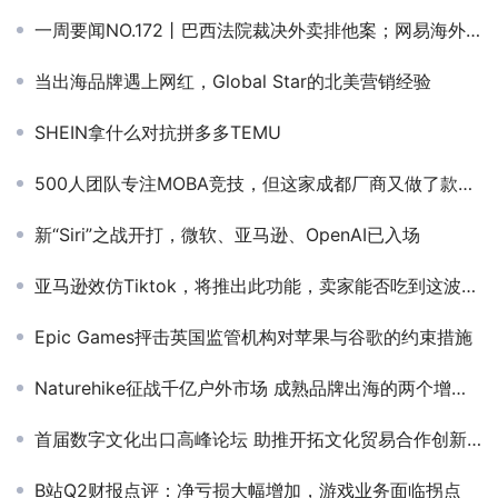
一周要闻NO.172丨巴西法院裁决外卖排他案；网易海外工作室在研3A游戏；阿里夸克“C计划”浮出水面；OpenAI收购前苹果团队
当出海品牌遇上网红，Global Star的北美营销经验
SHEIN拿什么对抗拼多多TEMU
500人团队专注MOBA竞技，但这家成都厂商又做了款二次元
新“Siri”之战开打，微软、亚马逊、OpenAI已入场
亚马逊效仿Tiktok，将推出此功能，卖家能否吃到这波流量红利？
Epic Games抨击英国监管机构对苹果与谷歌的约束措施
Naturehike征战千亿户外市场 成熟品牌出海的两个增长机会
首届数字文化出口高峰论坛 助推开拓文化贸易合作创新之路
B站Q2财报点评：净亏损大幅增加，游戏业务面临拐点