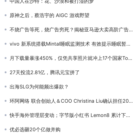
中国人在沙特：花、沙漠和被打湿的梦
原神之后，蔡浩宇的 AIGC 游戏野望
不烧广告等死，烧广告穷死？揭秘亚马逊大卖高阶广告新打法
vivo 新系统搭载Mintal睡眠监测技术 有效提示睡眠暂停风险
月下载量暴涨450%，仅凭共享照片就冲上17个国家Top1的密友社交产品，魅力何在？
27天投流2.81亿，腾讯元宝拼了
出海SLG为何能频出爆款？
环阿网络 联合创始人＆COO Christina Liu确认担任2022全球互联网产业CEO大会 线上游戏分论坛演讲嘉宾
快手海外管理层变动；字节版小红书 Lemon8 累计下载量超百万
优必选砸20个亿做并购