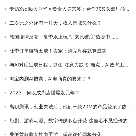
专访Xsolla大中华区负责人陈京波：合作70%头部厂商 我们为出海游戏定制多元解决方案
二次元之外还有一片天，收入暴涨凭什么？
韩国疫情反复，夏季水上玩具“乘风破浪”热卖中……
旺季订单腰斩五成！卖家：清完库存就算成功
与AI对话生成日程，抓住“注意力缺陷”痛点，AI效率工具如何从小众需求切入全球市场？
淘宝内测AI搜索，AI电商真的要来了？
2023，何以成为店播爆发元年？
离职腾讯，创业失败后，他们一款20M的产品登顶了热门榜
短剧、游戏动漫、数字传媒多点开花 这座名不见经传的海南小县城把“文化出海”拿捏住了
叠纸首款非女性向手游，玩家评价两极分化