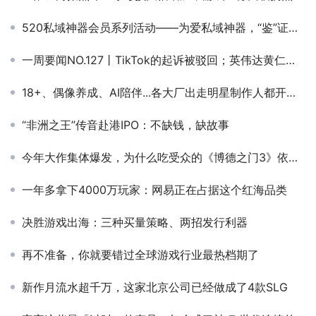
520私域神器会员系列活动——为爱私域神器，“鉴”证心声
一周要闻NO.127丨TikTok的起诉被驳回；英伟达黄仁勋被曝避税80亿美元；腾讯拿下库洛51%股权；多款社交应用在海外下架
18+、偶像养成、AI陪伴...各大厂出走明星制作人都开始下场“女性向赛道”，乐元素也加码了
“非洲之王”传音赴港IPO：不缺钱，缺故事
今年大作集体爆发，为什么吃受众的《博德之门3》依旧是赢家
一年多拿下4000万玩家：网易正在占据这个红海品类
决胜游戏出海：三种买量策略、两招发行利器
再不准备，你就要错过全球游戏行业最热档期了
新作月流水超千万，这家北京公司已经做成了4款SLG