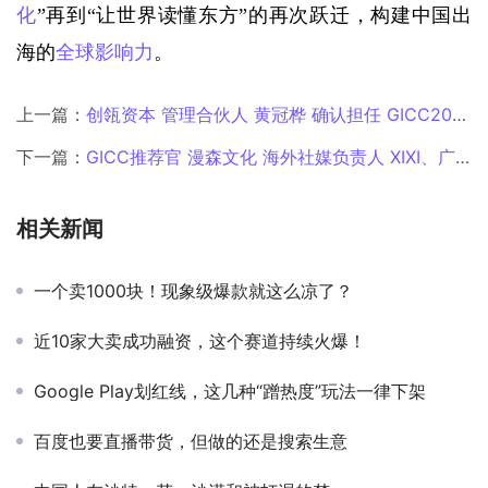
化
”再到“让世界读懂东方”的再次跃迁，构建中国出
海的
全球影响力
。
上一篇：
创瓴资本 管理合伙人 黄冠桦 确认担任 GICC2025丨第六届全球互联网产业CEO大会主峰会圆桌主持！
下一篇：
GICC推荐官 漫森文化 海外社媒负责人 XIXI、广州花娱网络 CEO 周俊宇、天娱在线 CEO 张再航、欣欣互动 发行VP 王真人、OEG CCO Sally、Smile Shop Founder＆CTO 肖钦旋 邀您参与GICC2025丨第六届全球互联网产业CEO大会！
相关新闻
一个卖1000块！现象级爆款就这么凉了？
近10家大卖成功融资，这个赛道持续火爆！
Google Play划红线，这几种“蹭热度”玩法一律下架
百度也要直播带货，但做的还是搜索生意