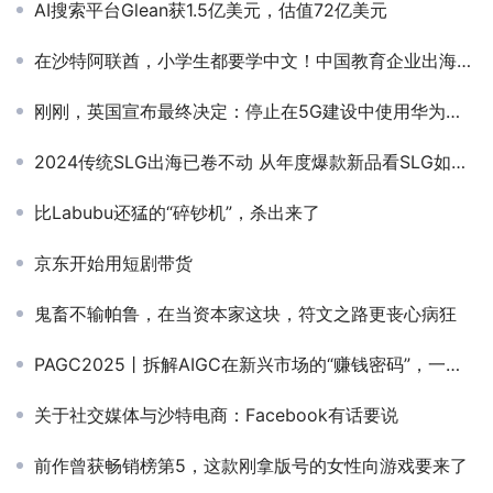
AI搜索平台Glean获1.5亿美元，估值72亿美元
在沙特阿联酋，小学生都要学中文！中国教育企业出海中东正盛
刚刚，英国宣布最终决定：停止在5G建设中使用华为设备
2024传统SLG出海已卷不动 从年度爆款新品看SLG如何致富
比Labubu还猛的“碎钞机”，杀出来了
京东开始用短剧带货
鬼畜不输帕鲁，在当资本家这块，符文之路更丧心病狂
PAGC2025丨拆解AIGC在新兴市场的“赚钱密码”，一起来听听大咖们怎么说！
关于社交媒体与沙特电商：Facebook有话要说
前作曾获畅销榜第5，这款刚拿版号的女性向游戏要来了