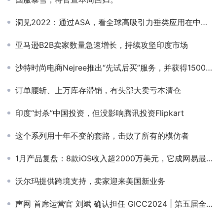
洞见2022：通过ASA，看全球高吸引力垂类应用在中国市场的发展态势
亚马逊B2B卖家数量急速增长，持续攻坚印度市场
沙特时尚电商Nejree推出“先试后买”服务，并获得1500万美元A轮融资
订单腰斩、上万库存滞销，有头部大卖亏本清仓
印度“封杀”中国投资，但没影响腾讯投资Flipkart
这个系列用十年不变的套路，击败了所有的模仿者
1月产品复盘：8款iOS收入超2000万美元，它成网易最赚钱手游
沃尔玛提供跨境支持，卖家迎来美国新业务
声网 首席运营官 刘斌 确认担任 GICC2024 | 第五届全球互联网产业CEO大会主峰会圆桌嘉宾！