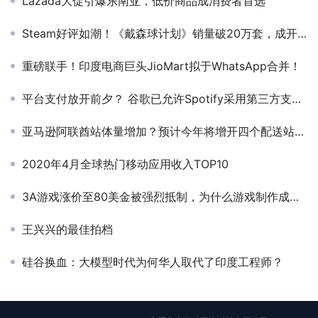
Lazada大促引爆东南亚，低价商品成消费者首选
Steam好评如潮！《戴森球计划》销量破20万套，成开年黑马
重磅联手！印度电商巨头JioMart拟于WhatsApp合并！
平台支付放开前夕？ 谷歌已允许Spotify采用第三方支付系统
亚马逊阿联酋站体量增加？预计今年将增开四个配送站，扩容60%
2020年4月全球热门移动应用收入TOP10
3A游戏涨价至80美金被强烈抵制，为什么游戏制作成本远远超过了玩家的想象？
王兴兴的最佳拍档
硅谷换血：大模型时代为何华人取代了印度工程师？