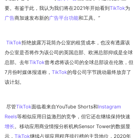
要。有鉴于此，我认为我们将在2021年开始看到
TikTok
为
广告
商加速发布新的
广告平台
功能
和工具。”
TikTok
拒绝披露万花筒办公室的租赁成本，也没有透露该
办公室是否将作为该公司的英国总部、欧洲总部抑或是全球
总部。去年
TikTok
曾考虑将该公司的全球总部设在伦敦，但
7月份时媒体报道称，
TikTok
的母公司字节跳动最终放弃了
该计划。
尽管
TikTok
面临着来自YouTube Shorts和
Instagram
Reels
等相似应用日益激烈的竞争，但它还在继续保持快速
增长
。移动应用商业情报分析机构Sensor Tower的数据显
示，
TikTok
继续占据应用程序排行榜的主导地位，2020年