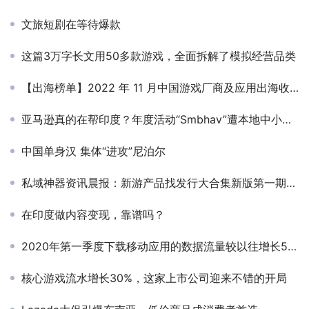
文旅短剧在等待爆款
这篇3万字长文用50多款游戏，全面拆解了模拟经营品类
【出海榜单】2022 年 11 月中国游戏厂商及应用出海收入 30 强
亚马逊真的在帮印度？年度活动“Smbhav”遭本地中小企业抗议
中国单身汉 集体“进攻”尼泊尔
私域神器资讯晨报：新游产品找发行大合集新版第一期出炉！日本"测测星座"称霸生活品类榜单，源于焦虑；CDPR证实正在开发《巫师》新作，使用虚幻5引擎；互联网巨头“海外会战”Web3；新加坡社区团购公司WeBuy收购印尼Chilibeli。
在印度做内容变现，靠谱吗？
2020年第一季度下载移动应用的数据流量较以往增长52%
核心游戏流水增长30%，这家上市公司迎来不错的开局