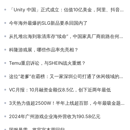
「Unity 中国」正式成立：估值10亿美金，阿里、抖音、米哈游均为股东
今年海外最爆的SLG新品要杀回国内了
从扎堆出海到靠清库存“续命”，中国家具厂商前路在何方？
科隆游戏展，哪些作品率先亮相？
Temu重启诉讼，与SHEIN战火重燃？
这位“老爹”在霸榜：又一家深圳公司打通了休闲领域的任督二脉
VC月报：10月融资金额仅8.5亿，创下近两年最低
3天热力值超2500W！半年上线超百部，今年最吸金题材？
2024年广州游戏企业海外营收为190.58亿元
国服暴雪，将官宣本周回归。