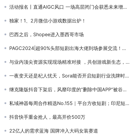
活动报名丨直通AIGC风口 一场高层闭门会获悉未来增长答案
独家！1、2月微信小游戏数据出炉！
巴西之后，Shopee进入墨西哥市场
PAGC2024|超90%头部短剧出海大佬到场参展交流！短剧出海峰会&短剧对接会即将盛大启幕（内含购票福利）
与业内顶尖资源实现现场精准对接 ，共创游戏新生态，游戏研发发行对接会火热报名中！
一夜变天还是杞人忧天，Sora能否开启短剧行业洗牌时代？
继克隆版抖音下架后，风靡印度的“删除中国APP”被谷歌强制下架
私域神器每周合作精选No.155｜平台方收短剧；印尼短剧平台寻流量平台；游戏发行寻研发；优质产品收海外流量
抖音快手重金抢人，最高开价500万
22亿人的需求蓝海 国牌冲入大码女装赛道