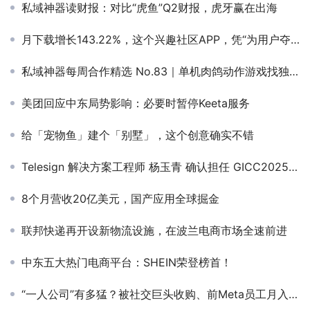
私域神器读财报：对比“虎鱼”Q2财报，虎牙赢在出海
月下载增长143.22%，这个兴趣社区APP，凭“为用户夺回数据控制权”撬动欧美市场
私域神器每周合作精选 No.83｜单机肉鸽动作游戏找独代​；游戏公司寻巴西代投；多个游戏项目寻研发/发行
美团回应中东局势影响：必要时暂停Keeta服务
给「宠物鱼」建个「别墅」，这个创意确实不错
Telesign 解决方案工程师 杨玉青 确认担任 GICC2025丨第六届全球互联网产业CEO大会跨境电商线上峰会演讲嘉宾！
8个月营收20亿美元，国产应用全球掘金
联邦快递再开设新物流设施，在波兰电商市场全速前进
中东五大热门电商平台：SHEIN荣登榜首！
“一人公司”有多猛？被社交巨头收购、前Meta员工月入200万、95后狂做120款出海APP