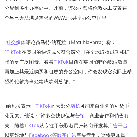
分配到多个办事处中。此前，该公司曾将伦敦员工安置在一
个早已无法满足需求的WeWork共享办公空间里。
社交媒体
评论员马特·
纳瓦拉
（Matt Navarra）称：
“
TikTok
在英国的快速成长符合该公司在全球取得成功和扩
张的更广泛图景。看看
TikTok
目前在英国招聘的职位数量，
再加上其最近购买和租赁的办公空间，你会发现它实际上希
望将伦敦办事处建成欧洲总部。”
纳瓦拉表示，
TikTok
的大部分
增长
可能来自业务的可货币
化元素。他说：“许多空缺职位与
营销
、商业合作和销售有
关，随着
TikTok
从专注于获取新用户转向开发其
广告平台
，
以更好地与
Facebook
等
数字广告
巨头竞争，这将更加重