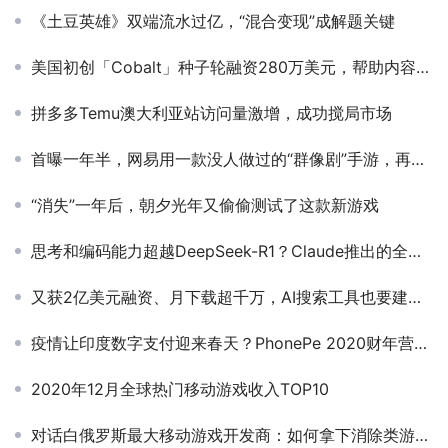
《土豆英雄》双端流水过亿，“混合变现”成解题关键
美国初创「Cobalt」种子轮融资280万美元，帮助内容创作者开发定制化产品
拼多多Temu澳大利亚站访问量激增，成功搅局市场
首曝一年半，网易用一款没人做过的“群像剧”手游，再次挑战二次元市场
“消失”一年后，朝夕光年又偷偷测试了这款新游戏
思考和编码能力超越DeepSeek-R1？Claude推出的全球首个混合推理模型什么样
又获2亿美元融资、月下载超千万，AI搜索工具也要建立用户内容生态？
疫情让印度数字支付迎来春天？PhonePe 2020财年营业收入增长2倍
2020年12月全球热门移动游戏收入TOP10
对话白俄罗斯最大移动游戏开发商：如何拿下消除类游戏市场