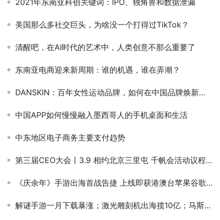
2021年东南亚科创关键词：IPO、独角兽和数据泄漏
美国那么多社交巨头，为啥没一个打得过TikTok？
清醒吧，在AI时代的艺术中，人类创意不那么重要了
东南亚电商迎来新周期：谁的机遇，谁在弄潮？
DANSKIN：百年女性运动品牌，如何在中国品牌焕新？｜品牌焕新
中国APP如何慢慢融入墨西哥人的手机桌面和生活
中东地区电子商务主要支付趋势
第三届CEO大会丨3.9 相约北京三里屯 千帆会活动议程公布
《庆余年》手游出海首战告捷 上线即获港澳台苹果谷歌免费榜第一
解谜手游一月下载暴涨；激光雕刻机出海揽10亿；马斯克官宣脑机接口已可控制鼠标丨私域神器晚报