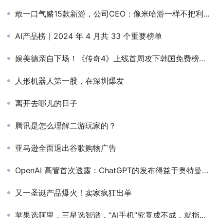
敢一口气赌15款新游，公司CEO：像米哈游一样不把利润放第一位
AI产品榜｜2024 年 4 月共 33 个重要榜单
娱美德亲自下场！《传奇4》上线首周攻下韩国免费榜首+畅销TOP8
人形机器人第一股，在深圳爆发
离开去哪儿的日子
腾讯是怎么理解二游玩家的？
亚马逊全面退出谷歌购物广告
OpenAI 高管首次透露：ChatGPT的发布得益于奥特曼的“尝试一下”...
又一圣诞产品爆火！卖家疯狂出单
苹果选阿里，三星选智谱，“AI手机”究竟成不成，就指望最卷的中国市场了