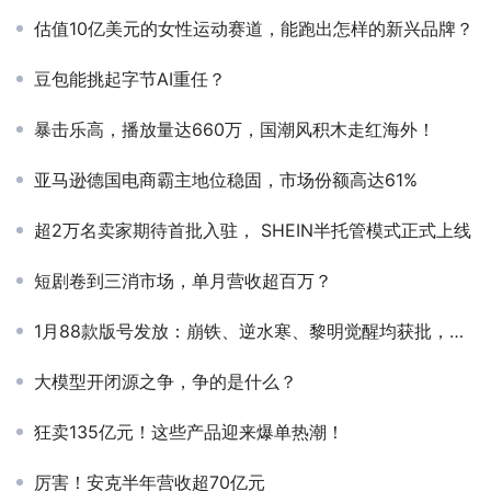
估值10亿美元的女性运动赛道，能跑出怎样的新兴品牌？
豆包能挑起字节AI重任？
暴击乐高，播放量达660万，国潮风积木走红海外！
亚马逊德国电商霸主地位稳固，市场份额高达61%
超2万名卖家期待首批入驻， SHEIN半托管模式正式上线
短剧卷到三消市场，单月营收超百万？
1月88款版号发放：崩铁、逆水寒、黎明觉醒均获批，米哈游腾讯网易赢麻了？
大模型开闭源之争，争的是什么？
狂卖135亿元！这些产品迎来爆单热潮！
厉害！安克半年营收超70亿元