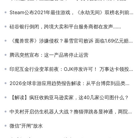
Steam公布2021年最佳游戏，《永劫无间》双榜名列前茅
硅谷银行倒闭，跨境大卖和平台服务商都在发声……
《魔兽世界》涉嫌侵权？暴雪官司败诉 面临1.69亿元赔偿
腾讯突然宣布：这一产品将停止运营
印尼互金行业变革前夜：OJK停发许可！ 万事达卡领投本土互金公司Digiasia B轮融资
2026全球非游应用趋势报告解读：从平台博弈到品类分化，系统化增长是应用突围唯一解
【解读】疯狂收购亚马逊卖家，这40几家公司图什么？
中关村开启仿生机器人大战？撸猫弹跳各显神通，两院院士坐镇
微信“开闸”放水