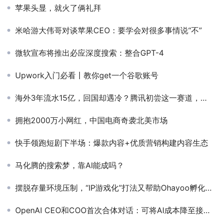
苹果头显，就火了俩礼拜
米哈游大伟哥对谈苹果CEO：要学会对很多事情说“不”
微软宣布将推出必应深度搜索：整合GPT-4
Upwork入门必看丨教你get一个谷歌账号
海外3年流水15亿，回国却遇冷？腾讯初尝这一赛道，打法很“凶”！
拥抱2000万小网红，中国电商奇袭北美市场
快手领跑短剧下半场：爆款内容+优质营销构建内容生态
马化腾的搜索梦，靠AI能成吗？
摆脱存量环境压制，“IP游戏化”打法又帮助Ohayoo孵化出了两个休闲爆款
OpenAI CEO和COO首次合体对话：可将AI成本降至接近零