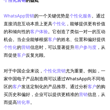
个性化营销
的益处
WhatsApp营销
的一个关键优势是
个性化服务
。通过
直接消息互动本质上更具
个性化
，能够提供更有价值
的和倾向性的
客户体验
。它创造了类似一对一的互动
机会。当企业能够根据
客户
的姓名、位置和偏好提供
个性化
的
营销
信息时，可以显著提升
用户参与度
，从
而促使
客户
反复光顾。
对于中国企业来说，
个性化营销
尤为重要。例如，一
家中国电子产品制造商可以通过WhatsApp向不同地
区的
客户
发送定制化的产品推荐。通过分析
客户
的购
买历史和偏好，企业可以提供更精准的
营销
信息，从
而提高
转化率
。