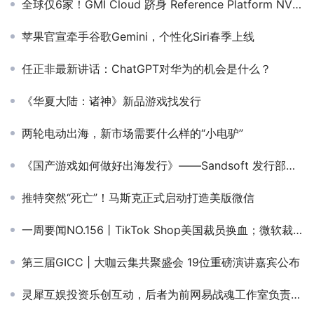
全球仅6家！GMI Cloud 跻身 Reference Platform NVIDIA Cloud Partner 行列！
苹果官宣牵手谷歌Gemini，个性化Siri春季上线
任正非最新讲话：ChatGPT对华为的机会是什么？
《华夏大陆：诸神》新品游戏找发行
两轮电动出海，新市场需要什么样的“小电驴”
《国产游戏如何做好出海发行》——Sandsoft 发行部主管 Jeff Nuzzi
推特突然“死亡”！马斯克正式启动打造美版微信
一周要闻NO.156丨TikTok Shop美国裁员换血；微软裁员多款游戏项目被砍；得物正式登陆俄罗斯；xAI到账100亿美元
第三届GICC | 大咖云集共聚盛会 19位重磅演讲嘉宾公布
灵犀互娱投资乐创互动，后者为前网易战魂工作室负责人创立