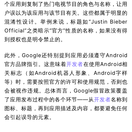
个应用则复制了热门电视节目的角色与名称，让用
户误以为该应用与该节目有关。这些都属于明显的
混淆性设计。举例来说，标题如“Justin Bieber 
Official”之类暗示“官方”性质的名称，如果没有得
到授权也是明令禁止的。
此外，Google还特别提到应用必须遵守Android
官方品牌指引。这意味着
开发者
在使用Android相
关标志（如Android机器人形象、Android字样
等）时，需要按照官方的许可和使用规范，否则也
会被视作违规。总体而言，Google假冒政策覆盖
了应用发布过程中的各个环节——从
开发者
名称到
图标、标题，再到应用描述及内容，都要避免任何
会引起误导的元素。