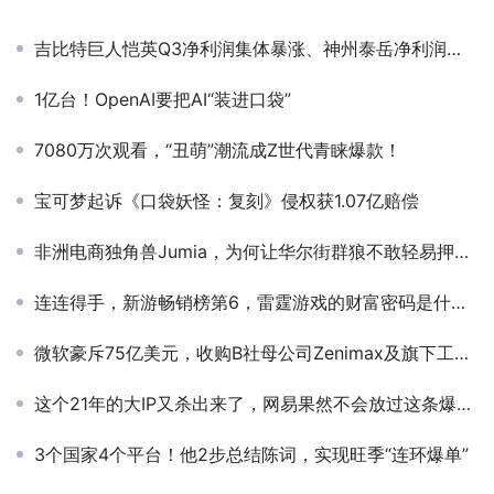
吉比特巨人恺英Q3净利润集体暴涨、神州泰岳净利润同比腰斩：成也新品，“败”也新品？
1亿台！OpenAI要把AI“装进口袋”
7080万次观看，“丑萌”潮流成Z世代青睐爆款！
宝可梦起诉《口袋妖怪：复刻》侵权获1.07亿赔偿
非洲电商独角兽Jumia，为何让华尔街群狼不敢轻易押宝？
连连得手，新游畅销榜第6，雷霆游戏的财富密码是什么？
微软豪斥75亿美元，收购B社母公司Zenimax及旗下工作室
这个21年的大IP又杀出来了，网易果然不会放过这条爆款频出的赛道
3个国家4个平台！他2步总结陈词，实现旺季“连环爆单”