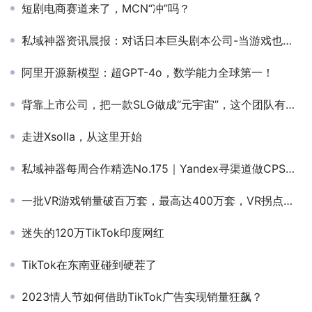
短剧电商赛道来了，MCN“冲”吗？
私域神器资讯晨报：对话日本巨头剧本公司-当游戏也能沉浸体验 打造国民级手游并不难；中东“小腾讯”Yalla公布21年财报；美团电商加速出击：新增自营、跨境；2022 年 2 月 data.ai 月度指数排行榜
阿里开源新模型：超GPT-4o，数学能力全球第一！
背靠上市公司，把一款SLG做成“元宇宙”，这个团队有多敢？
走进Xsolla，从这里开始
私域神器每周合作精选No.175｜Yandex寻渠道做CPS分成；寻有经验的代投公司；需求海外支付渠道；海外资方寻投资、合作
一批VR游戏销量破百万套，最高达400万套，VR拐点已至？
迷失的120万TikTok印度网红
TikTok在东南亚碰到硬茬了
2023情人节如何借助TikTok广告实现销量狂飙？