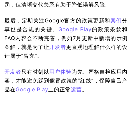
罚，但清晰交代关系有助于降低误解风险。
最后，定期关注Google官方的政策更新和
案例
分
享也是合规的关键。
Google Play
的政策条款和
FAQ内容会不断完善，例如7月更新中新增的示例
图解，就是为了让
开发者
更直观地理解什么样的设
计属于“冒充”。
开发者
只有时刻以
用户体验
为先、严格自检应用内
容，才能避免踩到假冒政策的“红线”，保障自己产
品在
Google Play
上的正常
运营
。