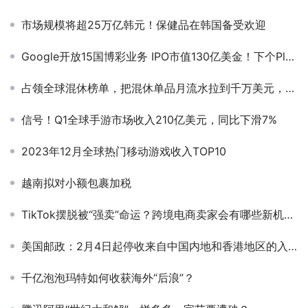
市场规模将超25万亿韩元！保健品在韩国备受欢迎
Google开放15国博彩业务 ​IPO市值130亿美金！下个Playtika​会是谁
占领全球混休榜单，把混休单品月流水拉到千万美元，欧洲第二大游戏市场竟然是它？
信号！Q1全球手游市场收入210亿美元，同比下滑7%
2023年12月全球热门移动游戏收入TOP10
越南拟对小额包裹加税
TikTok摆脱被“强卖”命运？跨境电商卖家会有哪些新机会？
美国邮政：2月4日起停收来自中国内地和香港地区的入境包裹
千亿泡泡玛特如何收获海外“后浪”？