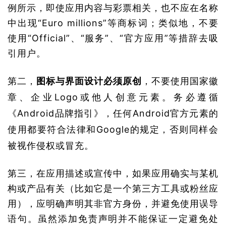
例所示，即使应用内容与彩票相关，也不应在名称
中出现“Euro millions”等商标词；类似地，不要
使用“Official”、“服务”、“官方应用”等措辞去吸
引用户。
第二，
图标与界面设计必须原创
，不要使用国家徽
章、企业Logo或他人创意元素。务必遵循
《Android品牌指引》，任何Android官方元素的
使用都要符合法律和Google的规定，否则同样会
被视作侵权或冒充。
第三，在应用描述或宣传中，如果应用确实与某机
构或产品有关（比如它是一个第三方工具或粉丝应
用），应明确声明其非官方身份，并避免使用误导
语句。虽然添加免责声明并不能保证一定避免处