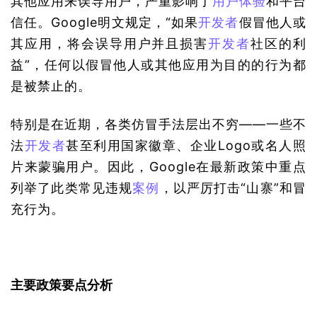
其他应用来误导用户，严重影响了
用户体验
和平台
信任。Google明文规定，“如果
开发者
假冒他人或
其应用，将会误导用户并且损害
开发者
社区的利
益”，任何以假冒他人或其他应用为目的的行为都
是被禁止的。
特别是在近期，各类仿冒手法层出不穷——一些不
法
开发者
甚至利用国家徽章、企业Logo或名人照
片来蒙骗用户。因此，Google在最新政策中重点
列举了此类常见违规
案例
，以严厉打击“山寨”和冒
充行为。
主要政策要点分析