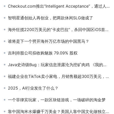
Checkout.com推出“Intelligent Acceptance”，通过人工智能技术优化业务营收
智明星通创始人再创业，把两款休闲SLG做成了
海外狂揽2200万美元的“卡皮巴拉”，杀回中国区iOS首日免费榜第一
谁将是下一个劈开海外万亿市场的中国黑马？
吉利持股公司拟收购魅族 79.09% 股权
Java史诗级Bug：玩家信息泄露沦为挖矿肉鸡 《我的世界》等知名游戏成重灾区
福建企业在TikTok卖小家电，月销售额超300万美元，短视频比直播更好卖货？
2025，AI行业发生了什么？
一个菲律宾玩家，一款区块链游戏，一场破碎的淘金梦
靠中国淘米水爆赚千万美金？美国人靠中国文化做独立站，复购率超50%