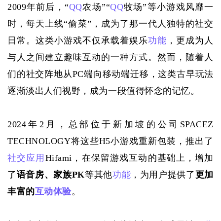
2009年前后，“
QQ
农场”“
QQ
牧场”等小游戏风靡一
时，每天上线“偷菜”，成为了那一代人独特的社交
日常。
这类小游戏不仅承载着娱乐
功能
，更成为人
与人之间建立趣味互动的一种方式。
然而，随着人
们的社交阵地从PC端向移动端迁移，这类古早玩法
逐渐淡出人们视野，成为一段值得怀念的记忆。
2024年2月，总部位于新加坡的公司SPACEZ 
TECHNOLOGY将这些H5小游戏重新包装，推出了
社交应用
Hifami，在保留游戏互动的基础上，增加
了
语音房、家族
PK
等其他
功能
，为用户提供了
更加
丰富的
互动体验
。