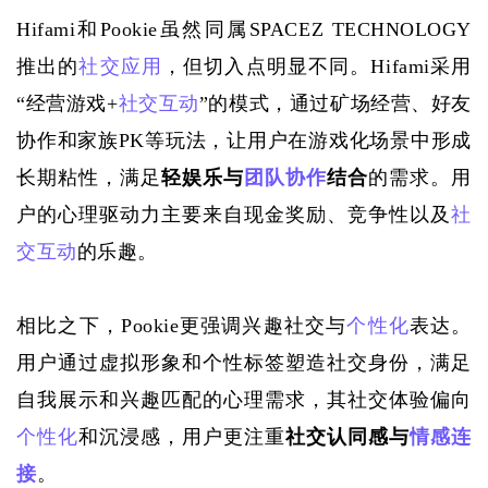
Hifami和Pookie虽然同属SPACEZ TECHNOLOGY
推出的
社交应用
，但切入点明显不同。Hifami采用
“经营游戏+
社交互动
”的模式，通过矿场经营、好友
协作和家族PK等玩法，让用户在游戏化场景中形成
长期粘性，满足
轻娱乐与
团队协作
结合
的需求。用
户的心理驱动力主要来自现金奖励、竞争性以及
社
交互动
的乐趣。
相比之下，
Pookie更强调兴趣社交与
个性化
表达。
用户通过虚拟形象和个性标签塑造社交身份，满足
自我展示和兴趣匹配的心理需求，其社交体验偏向
个性化
和沉浸感，用户更注重
社交认同感与
情感连
接
。