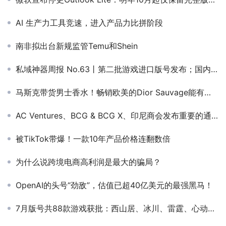
AI 生产力工具竞速，进入产品力比拼阶段
南非拟出台新规监管Temu和Shein
私域神器周报 No.63丨第二批游戏进口版号发布；​国内AI+UGC版Roblox参展
马斯克带货男士香水！畅销欧美的Dior Sauvage能有多圈钱？
AC Ventures、BCG & BCG X、印尼商会发布重要的通用AI报告，勾画印尼金融服务的未来
被TikTok带爆！一款10年产品价格连翻数倍
为什么说跨境电商高利润是最大的骗局？
OpenAI的头号“劲敌”，估值已超40亿美元的最强黑马！
7月版号共88款游戏获批：西山居、冰川、雷霆、心动、紫龙均在其列