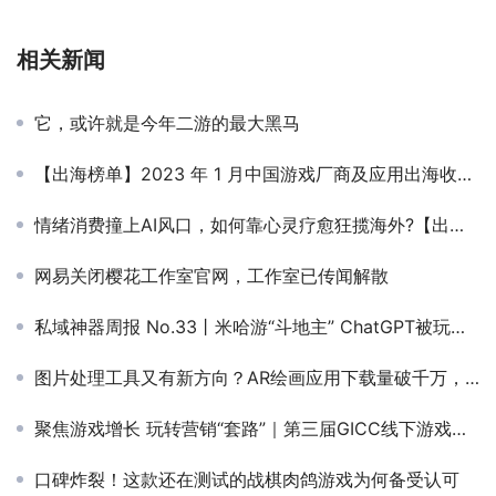
相关新闻
它，或许就是今年二游的最大黑马
【出海榜单】2023 年 1 月中国游戏厂商及应用出海收入 30 强
情绪消费撞上AI风口，如何靠心灵疗愈狂揽海外?【出海研究所-第九期】
网易关闭樱花工作室官网，工作室已传闻解散
私域神器周报 No.33丨米哈游“斗地主” ChatGPT被玩坏 一起来看更多出海大事件
图片处理工具又有新方向？AR绘画应用下载量破千万，修图垂直功能成新宠
聚焦游戏增长 玩转营销“套路”｜第三届GICC线下游戏子论坛嘉宾初曝光
口碑炸裂！这款还在测试的战棋肉鸽游戏为何备受认可