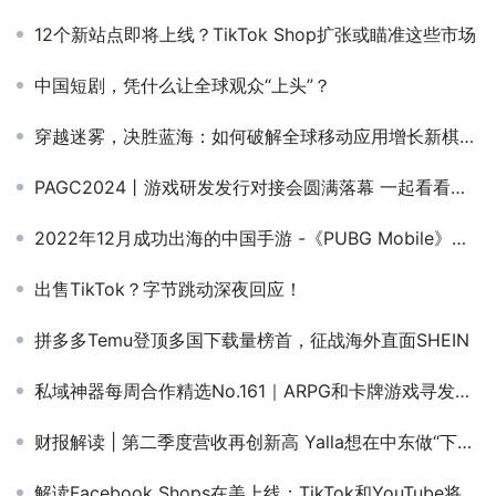
12个新站点即将上线？TikTok Shop扩张或瞄准这些市场
中国短剧，凭什么让全球观众“上头”？
穿越迷雾，决胜蓝海：如何破解全球移动应用增长新棋局？丨大咖分享
PAGC2024丨游戏研发发行对接会圆满落幕 一起看看有哪些实力派项目&出海新思路吧！
2022年12月成功出海的中国手游 -《PUBG Mobile》登顶海外收入增长榜，多款策略手游收入表现亮眼
出售TikTok？字节跳动深夜回应！
拼多多Temu登顶多国下载量榜首，征战海外直面SHEIN
私域神器每周合作精选No.161｜ARPG和卡牌游戏寻发行；韩国二次元手游寻发行；寻休闲游戏海外发行&收购；招海外支付商务经理
财报解读 | 第二季度营收再创新高 Yalla想在中东做“下一个微信”
解读Facebook Shops在美上线；TikTok和YouTube将支持添加商品链接；TikTok将推出AR广告