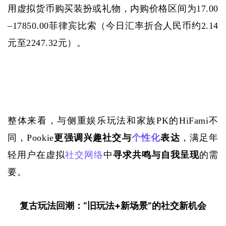
用虚拟货币购买装扮或礼物，内购价格区间为17.00
–17850.00菲律宾比索（今日汇率折合人民币约2.14
元至2247.32元）。
整体来看，与侧重娱乐玩法和家族
PK的HiFami不
同，Pookie
更强调兴趣社交与
个性化
表达
，满足年
轻用户在虚拟
社交网络
中
寻求共鸣与自我呈现
的需
要。
复古玩法回潮：
“旧玩法+新场景”的社交新机会