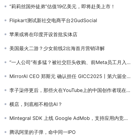
“莉莉丝国外徒弟”估值19亿美元，即将赴美上市！
Flipkart测试新社交电商平台2GudSocial
苹果或将在印度开设首批实体店
美国最火二游？少女前线2出海首月营销详解
“一人公司”有多猛？被社交巨头收购、前Meta员工月入200万、95后狂做120款出海APP
MirrorAI CEO 郑斯元 确认担任 GICC2025丨第六届全球互联网产业CEO大会主峰会圆桌嘉宾！
李子柒停更后，那些火在YouTube上的中国创作者现在怎么样了？
横店，到底相不相信AI？
Mintegral SDK 上线 Google AdMob，支持应用内竞价与瀑布流模式
腾讯阿里的子弹，命中同一IPO