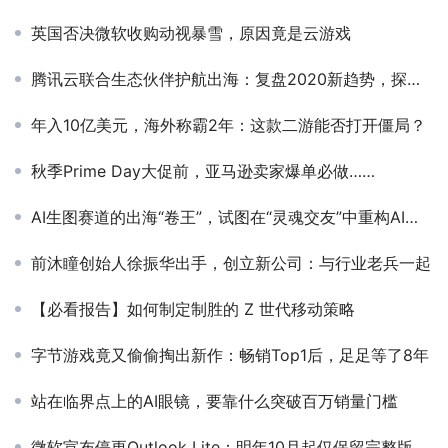
英国否决微软收购动视暴雪，原因竟是云游戏
腾讯云联合生态伙伴护航出海：复盘2020新趋势，探索2021新增长
年入10亿美元，海外称霸2年：这款二游能否打开僵局？
秋季Prime Day大促前，亚马逊卖家爆单必做……
AI生图赛道的出海“卷王”，试图在“灵魂交友”中重构AI社交
前沐瞳创始人徐振华出手，创立新公司：与行业老兵一起
【必看报告】如何制定制胜的 Z 世代移动策略
字节游戏竟又偷偷掏出新作：畅销Top1后，足足等了8年
站在临界点上的AI眼镜，要靠什么突破百万销量门槛
微软宣布停更Outlook Lite：明年10月起仅保留完整版应用