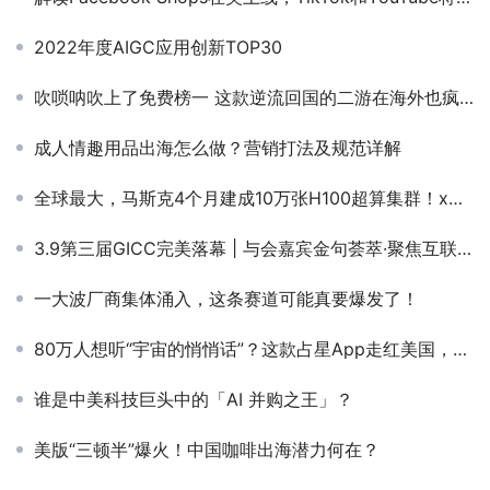
2022年度AIGC应用创新TOP30
吹唢呐吹上了免费榜一 这款逆流回国的二游在海外也疯狂整活
成人情趣用品出海怎么做？营销打法及规范详解
全球最大，马斯克4个月建成10万张H100超算集群！xAI算力超越OpenAI
3.9第三届GICC完美落幕 | 与会嘉宾金句荟萃·聚焦互联网行业出海发展与机遇
一大波厂商集体涌入，这条赛道可能真要爆发了！
80万人想听“宇宙的悄悄话”？这款占星App走红美国，还能为用户画出“正缘”
谁是中美科技巨头中的「AI 并购之王」？
美版“三顿半”爆火！中国咖啡出海潜力何在？