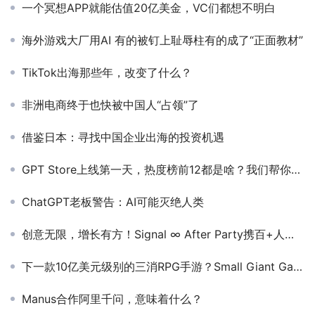
一个冥想APP就能估值20亿美金，VC们都想不明白
海外游戏大厂用AI 有的被钉上耻辱柱有的成了“正面教材”
TikTok出海那些年，改变了什么？
非洲电商终于也快被中国人“占领”了
借鉴日本：寻找中国企业出海的投资机遇
GPT Store上线第一天，热度榜前12都是啥？我们帮你用了一遍
ChatGPT老板警告：AI可能灭绝人类
创意无限，增长有方！Signal ∞ After Party携百+人脉齐聚上海，“值”等你来！
下一款10亿美元级别的三消RPG手游？Small Giant Games发布丧尸题材新作
Manus合作阿里千问，意味着什么？