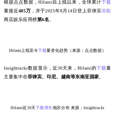
根据点点数据，
Hifami自上线以来，全球累计
下载
量接近
485万
，并于
2025年8月14日登上菲律宾
谷歌
商店娱乐应用榜
第
6名
。
Hifami上线至今
下载
量变化趋势（来源：点点数据）
Insightrackr数据显示，近30天来，Hifami的
下载
量
主要集中在
菲律宾、印尼、越南等东南亚国家
。
Hifami近30天
下载
增长
地区分布 来源：Insightrackr