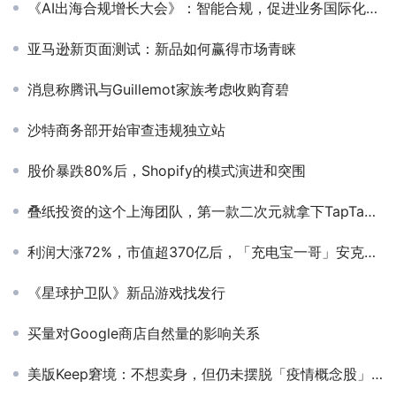
《AI出海合规增长大会》：智能合规，促进业务国际化发展
亚马逊新页面测试：新品如何赢得市场青睐
消息称腾讯与Guillemot家族考虑收购育碧
沙特商务部开始审查违规独立站
股价暴跌80%后，Shopify的模式演进和突围
叠纸投资的这个上海团队，第一款二次元就拿下TapTap9.7分
利润大涨72%，市值超370亿后，「充电宝一哥」安克离开浅海
《星球护卫队》新品游戏找发行
买量对Google商店自然量的影响关系
美版Keep窘境：不想卖身，但仍未摆脱「疫情概念股」之称 | 海外周选