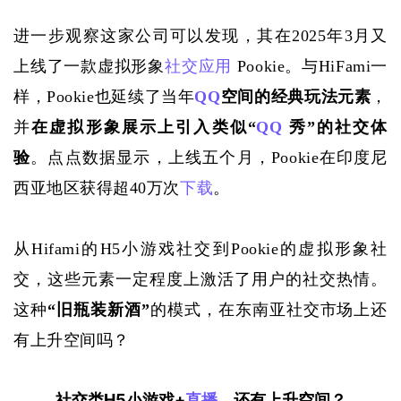
进一步观察这家公司可以发现，其在
2025年3月又
上线了一款虚拟形象
社交应用
 Pookie。与HiFami一
样，Pookie也延续了当年
QQ
空间的经典玩法元素
，
并
在虚拟形象展示上引入类似
“
QQ
 秀”的社交体
验
。点点数据显示，上线五个月，
Pookie在印度尼
西亚地区获得超40万次
下载
。
从
Hifami的H5小游戏社交到Pookie的虚拟形象社
交，这些元素一定程度上激活了用户的社交热情。
这种
“旧瓶装新酒”
的模式，在东南亚社交市场上还
有上升空间吗？
社交类H5小游戏+
直播
，还有上升空间？