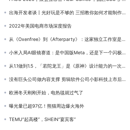
出海开发者谈丨光好玩是不够的 三招教你如何才能制作一款能“赚钱”的游戏
2022年美国电商市场深度报告
从《Oxenfree》到《Afterparty》：这家独立工作室是怎样做游戏的？
小米入局AI眼镜赛道：是中国版Meta，还是下一个闪极？
从1.1做到1.5，「若陀龙王」是《原神》设计能力的一次爆发
没有巨头公司做内容支撑 剪辑软件公司小影科技上市后能跑多远？
欧洲冬天刚刚开始，电热毯就过气了
曝光量已超97亿！熊猫周边爆火海外
TEMU“起高楼”，SHEIN“宴宾客”