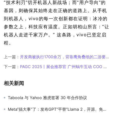
“技术利刃”切开机器人新战场；而“用户导向”的
基因，则确保其始终走在正确的道路上。从手机
到机器人，vivo的每一次创新都在证明：冰冷的
参数之上，科技应有温度。正如胡柏山所言：“让
机器人走进千家万户。” 这条路，vivo已坚定启
程。
上一篇：
开发商被执行1700余万，背靠鹰角叠纸的二游要关服了
下一篇：
PAGC 2025丨展会推荐官 广州蜗牛互动 COO 李云清、Jagat CEO Zhe Loy、欢澄互娱 创始人&CEO 李婧敏 邀您参与万人出海展会
相关新闻
Taboola 与 Yahoo 雅虎签署 30 年合作协议
Meta“搞大事”了：发布GPT“平替”Llama 2，开源、免费、还可商用！