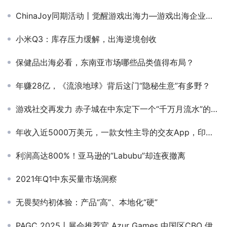
ChinaJoy同期活动丨觉醒游戏出海力—游戏出海企业高层闭门会，分析行业趋势，解码出海秘籍！
小米Q3：库存压力缓解，出海逆境创收
保健品出海必看，东南亚市场哪些品类值得布局？
年赚28亿，《流浪地球》背后这门“隐秘生意”有多野？
游戏社交再发力 赤子城在中东定下一个“千万月流水”的小目标
年收入近5000万美元，一款女性主导的交友App，印尼成最大付费来源
利润高达800%！亚马逊的“Labubu”却连夜撤离
2021年Q1中东买量市场洞察
无畏契约初体验：产品“高”、本地化“硬”
PAGC 2025丨展会推荐官 Azur Games 中国区CBO 伊万、Crazy Maple Studio 副总裁 南亚鹏 邀您参与万人出海展会