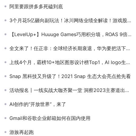
阿里要跟拼多多死磕到底
3个月花5亿砸向副玩法！冰川网络业绩全解读！游戏股最大黑马？
【LevelUp+】Huuuge Games巧用积分墙，ROAS 9倍提升的诀窍！
全文来了！任正非：全球经济长期衰退，华为要把活下来作为主要纲领
上线4个月，霸榜10+地区图形设计榜Top1，AI logo生成器爆火亚洲
Snap 黑科技又升级了！2021 Snap 生态大会亮点抢先看
活动报名丨一线实战大咖齐聚一堂 洞察2023主赛道出海增长密码
AI创作的“开放世界”，来了
Gmail和谷歌企业邮箱如何在国内使用
游族再起跑