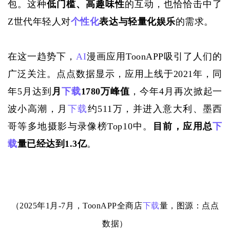
包。这种
低门槛、高趣味性
的互动，也恰恰击中了
Z世代年轻人对
个性化
表达与轻量化娱乐
的需求。
在这一趋势下，
AI
漫画应用ToonAPP吸引了人们的
广泛关注。点点数据显示，应用上线于2021年，同
年5月达到
月
下载
1780万峰值
，今年
4月再次掀起一
波小高潮，月
下载
约511万，并进入意大利、墨西
哥等多地摄影与录像榜Top10中。
目前，应用总
下
载
量已经达到
1.3亿
。
（
2025年1月-7月，ToonAPP全商店
下载
量，图源：点点
数据）