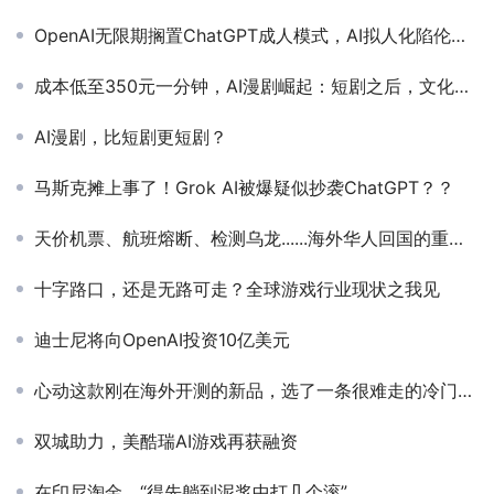
OpenAI无限期搁置ChatGPT成人模式，AI拟人化陷伦理困境
成本低至350元一分钟，AI漫剧崛起：短剧之后，文化出海的新方向？
AI漫剧，比短剧更短剧？
马斯克摊上事了！Grok AI被爆疑似抄袭ChatGPT？？
天价机票、航班熔断、检测乌龙......海外华人回国的重重难关
十字路口，还是无路可走？全球游戏行业现状之我见
迪士尼将向OpenAI投资10亿美元
心动这款刚在海外开测的新品，选了一条很难走的冷门赛道
双城助力，美酷瑞AI游戏再获融资
在印尼淘金，“得先躺到泥浆中打几个滚”