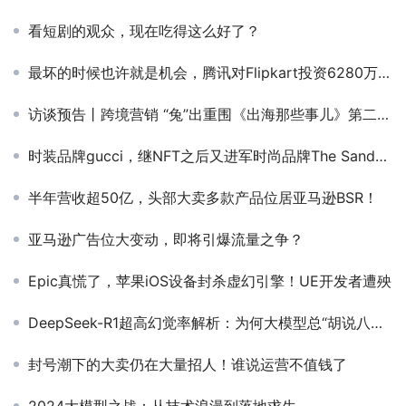
看短剧的观众，现在吃得这么好了？
最坏的时候也许就是机会，腾讯对Flipkart投资6280万美元，加码印度，不惧禁令
访谈预告丨跨境营销 “兔”出重围《出海那些事儿》第二季震撼上线
时装品牌gucci，继NFT之后又进军时尚品牌The Sandbox
半年营收超50亿，头部大卖多款产品位居亚马逊BSR！
亚马逊广告位大变动，即将引爆流量之争？
Epic真慌了，苹果iOS设备封杀虚幻引擎！UE开发者遭殃
DeepSeek-R1超高幻觉率解析：为何大模型总“胡说八道”？
封号潮下的大卖仍在大量招人！谁说运营不值钱了