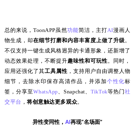
总的来说，
ToonAPP虽然
功能
简洁，主打
AI
漫画人
物生成，却
在细节打磨和内容丰富度上做了升级
。
不仅支持一键生成风格迥异的卡通形象，还新增了
动态效果处理，不断提升
趣味性和可玩性
。同时，
应用还强化了其
工具属性
，支持用户自由调整人物
细节，去除水印保存高清作品，并添加
个性化
标
签，分享至
WhatsApp
、Snapchat、
TikTok
等热门
社
交平台
，
将创意触达更多观众
。
异性变同性，
AI
再现“名场面”