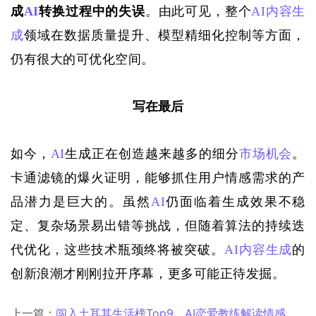
成
AI
转换过程中的失误
。由此可见，整个
AI
内容生
成
领域在数据质量提升、模型精细化控制等方面，
仍有很大的可优化空间。
写在最后
如今，
AI
生成正在创造越来越多的细分
市场机会
。
卡通滤镜的
爆火
证明，
能够
抓住用户情感需求的产
品潜力
是巨大的
。
虽然
AI
仍面临着
生成效果不稳
定、复杂场景易出错等
挑战，
但随着算法
的持续迭
代
优化，这些技术瓶颈终将被突破。
AI
内容生成
的
创新浪潮
才刚刚拉开序幕，更多可能正待发掘。
上一篇：
闯入土耳其生活榜Top9，AI恋爱教练解读情感密码，真人社交更智能化了？