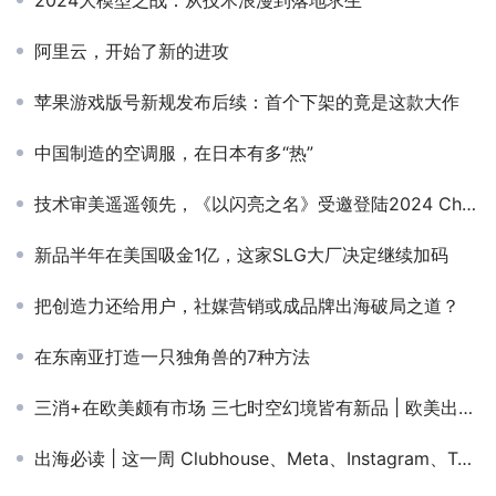
2024大模型之战：从技术浪漫到落地求生
阿里云，开始了新的进攻
苹果游戏版号新规发布后续：首个下架的竟是这款大作
中国制造的空调服，在日本有多“热”
技术审美遥遥领先，《以闪亮之名》受邀登陆2024 ChinaJoy“鸿蒙原生游戏”展区
新品半年在美国吸金1亿，这家SLG大厂决定继续加码
把创造力还给用户，社媒营销或成品牌出海破局之道？
在东南亚打造一只独角兽的7种方法
三消+在欧美颇有市场 三七时空幻境皆有新品 | 欧美出海秀
出海必读 | 这一周 Clubhouse、Meta、Instagram、Tumblr和TikTok平台重大变化盘点