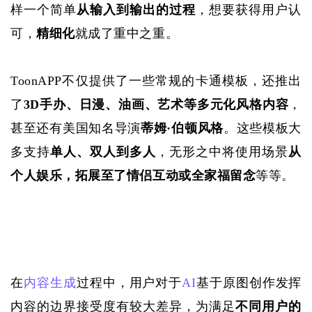
样一个简单
从输入到输出的过程
，想要获得用户认
可，
精细化
就成了重中之重。
ToonAPP不仅提供了一些常规的卡通模板，还推出
了
3D手办、日漫、油画、艺术等多元化风格内容
，
甚至还有美国知名导演
蒂姆
·伯顿风格
。这些模板大
多支持
单人、双人到多人
，无形之中将使用场景
从
个人娱乐，拓展至了情侣互动或全家福留念
等等。
在
内容生成
过程中，用户对于
AI
基于原图创作发挥
内容的边界接受度有较大差异，为满足
不同用户的