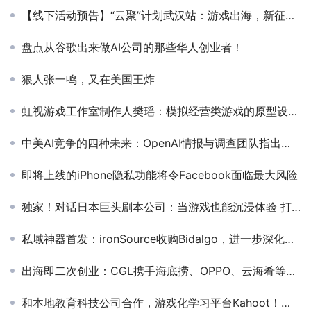
【线下活动预告】“云聚”计划武汉站：游戏出海，新征程在何方
盘点从谷歌出来做AI公司的那些华人创业者！
狠人张一鸣，又在美国王炸
虹视游戏工作室制作人樊瑶：模拟经营类游戏的原型设计方法
中美AI竞争的四种未来：OpenAI情报与调查团队指出决胜点
即将上线的iPhone隐私功能将令Facebook面临最大风险
独家！对话日本巨头剧本公司：当游戏也能沉浸体验 打造国民级手游并不难
私域神器首发：ironSource收购Bidalgo，进一步深化其为应用开发者提供专业的全流程技术营销服务
出海即二次创业：CGL携手海底捞、OPPO、云海肴等知名企业，全面解码中企出海成功经
和本地教育科技公司合作，游戏化学习平台Kahoot！进入韩国市场