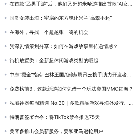
在首款“乙男手游”后，他们又赶超米哈游推出首款“AI女友”
国潮女装出海：密扇的东方魂让米兰“高攀不起”
在海外，寻找一个超越张一鸣的机会
资深剧情策划分享：如何在游戏故事里传递情感？
街机放置类：全新超休闲游戏类型的崛起
中东“掘金”指南 巴林王国/德勤/腾讯云携手助力开发者出海加速跑
免费榜前3，这款新游如何凭借一个玩法突围MMO红海？
私域神器每周精选 No.30｜多款精品游戏寻海外发行、流量合作
特朗普签署命令：将TikTok禁令推迟75天
美客多推出会员新服务，要和亚马逊抢用户