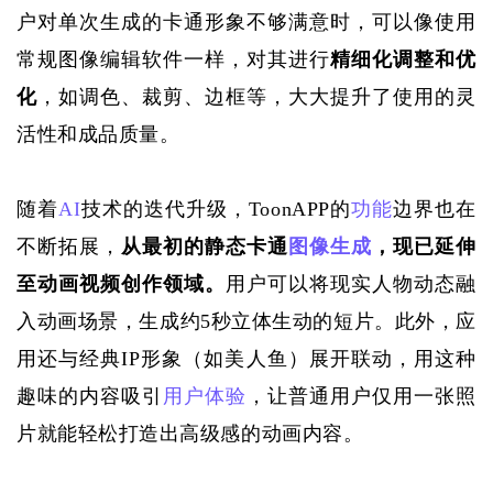
户对单次生成的卡通形象不够满意时，可以像使用
常规图像编辑软件一样，对其进行
精细化调整和优
化
，如调色、裁剪、边框等，大大提升了使用的灵
活性和成品质量。
随着
AI
技术的迭代升级，
ToonAPP
的
功能
边界也在
不断拓展
，
从最初的静态卡通
图像生成
，现已延伸
至动画视频创作领域。
用户可以将现实人物动态融
入动画场景，生成约
5秒立体生动的短片。
此外
，
应
用
还与经典
IP形象（如美人鱼）展开联动，
用
这种
趣味
的内容
吸引
用户体验
，让普通用户
仅用一张照
片就
能轻松打造
出高级感的
动画内容。