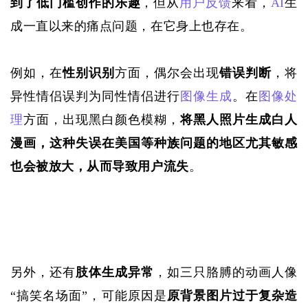
到了低门槛创作的乐趣
，但从
用户反馈
来看，
AI
生
成一直以来的痛点问题，在它身上也存在。
例如，在
性别识别
方面，偶尔会出现
错误判断
，将
异性情侣误判为同性情侣进行
图像生成
。在
图像处
理
方面，出现黑白颜色模糊，
将黑人照片生成白人
漫画，这种失误在美国等种族问题的地区尤其敏感
也会被放大，从而导致用户流失
。
另外，还有
肢体生成异常
，如三只胳膊的动画人像
“搞笑名场面”，可能原因是
原背景图片过于复杂造