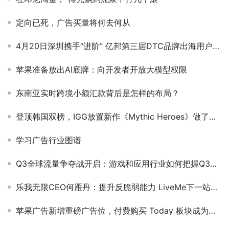
定向已死，广告买量将何去何从
4月20日深圳携手“进阶” 亿邦第三届DTC品牌出海用户增长峰会嘉宾议题重磅揭秘
苹果准备放出AI底牌：向开发者开放大模型权限
东南亚实时跨境小额汇款背后是怎样的布局？
登顶韩国双榜，IGG放置新作《Mythic Heroes》做了什么？
学习广告行业图谱
Q3全球流量争夺战开启：游戏和应用行业如何把握Q3季节性机会和CPM趋势，抓住流量红利？
乐我无限CEO何雁丹：提升反脆弱能力 LiveMe下一站的转型与探索
苹果广告新增重磅广告位，付费购买 Today 板块成为广告主必争之地！