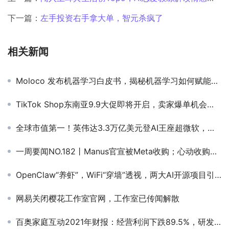
下一篇：
左手投资右手拿大单，智元杀疯了
相关新闻
Moloco 发布机器学习白皮书，揭秘机器学习如何赋能移动营销
TikTok Shop东南亚9.9大促即将开启，卖家爆单机会来了
全球市值第一！英伟达3.3万亿美元登AI王座超微软，老黄却直言忧心忡忡
一周要闻NO.182丨Manus官宣被Meta收购；心动收购《火炬之光》系列IP；TikTok进军微短剧；Coupang为数据泄露买单
OpenClaw“养虾”，WiFi“穿墙”透视，两大AI开源项目引爆GitHub，人类隐私正在裸奔？
网易关闭樱花工作室官网，工作室已传闻解散
百奥家庭互动2021年财报：经营利润下跌89.5%，研发开支增长62.7%