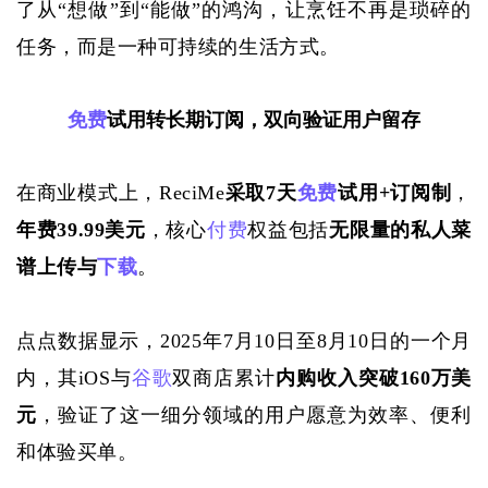
了从
“想做”到“能做”的鸿沟，让烹饪不再是琐碎的
任务，而是一种可持续的生活方式。
免费
试用转长期订阅，双向验证用户留存
在商业模式上，
ReciMe
采取
7天
免费
试用+订阅制
，
年费
39.99美元
，核心
付费
权益包括
无限量的私人菜
谱上传与
下载
。
点点数据显示，
2025年7月10日至8月10日的一个月
内，其iOS与
谷歌
双商店累计
内购收入突破
160万美
元
，验证了这一细分领域的用户愿意为效率、便利
和体验买单。