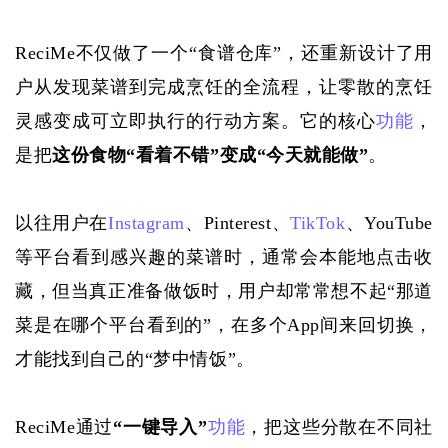
ReciMe
不仅做了一个
“食谱仓库”，
还
重新设计了用
户从发现菜谱到完成烹饪的全流程，让零散的烹饪
灵感变成可立即执行的行动方案。它的核心
功能
，
是把
这份食物
“看着不错”变成“
今天
就能做
”
。
以往用户在
Instagram
、Pinterest、
TikTok
、YouTube
等平台看到感兴趣的菜谱时，通常会本能地点击收
藏
，
但当真正准备做饭时，
用户
却常常想不起
“那道
菜是在哪个平台看到的”，在多个App间来回切换
，
才能找到自己的
“梦中情饭”
。
ReciMe通过
“一键导入”
功能
，把这些分散在不同社