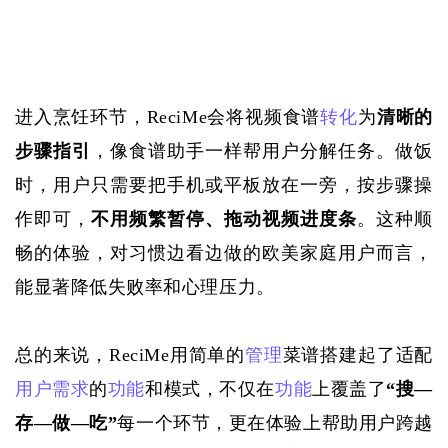
进入烹饪环节，
ReciMe会将视频食谱
转化
为
清晰的
步骤指引
，像食谱助手一样帮用户分解任务。做饭
时，用户只需要把手机或平板放在一旁，按步骤操
作即可，
不用频繁暂停、拖动视频进度条
。这种顺
畅的体验，对习惯边看边做的欧美家庭用户而言，
能显著降低失败率和心理压力。
总的来说，
ReciMe用简单的
管理
菜谱
搭建起了适配
用户需求
的
功能
和模式，不仅在
功能
上覆盖了
“搜—
存—做—吃”
每一个环节，更在体验上帮助用户跨越