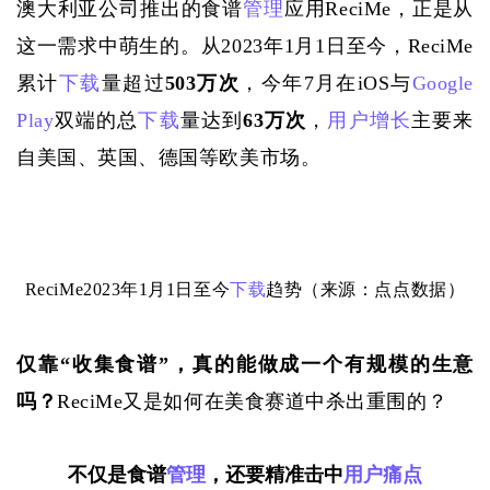
澳大利亚公司推出的食谱
管理
应用
ReciMe，正是从
这一需求中萌生的。
从
2023年1月
1日至今
，
ReciMe
累计
下载
量超过
503万次
，今年
7月在iOS与
Google 
Play
双端的总
下载
量达到
63万次
，
用户增长
主要来
自美国、英国、德国等欧美市场。
ReciMe
2023年1月1日至今
下载
趋势（来源：点点数据）
仅靠
“收集食谱”，真的能做成一个有规模的生意
吗？
ReciMe又是如何在美食赛道中杀出重围的？
不仅是食谱
管理
，还要精准击中
用户痛点