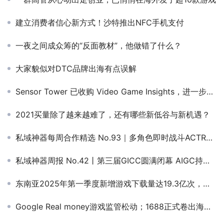
建立消费者信心新方式！沙特推出NFC手机支付
一夜之间成众筹的“反面教材”，他做错了什么？
大家貌似对DTC品牌出海有点误解
Sensor Tower 已收购 Video Game Insights，进一步扩展游戏情报
2021买量除了越来越难了，还有哪些新低谷与新机遇？
私域神器每周合作精选 No.93｜多角色即时战斗ACTRPG寻合作；优质游戏寻联运独代/渠道
私域神器周报 No.42丨第三届GICC圆满闭幕 AIGC持续出圈（附大厂招聘）
东南亚2025年第一季度新增游戏下载量达19.3亿次，成为全球第二大移动游戏市场
Google Real money游戏监管松动；1688正式卷出海；阿里大文娱CEO分管灵犀丨私域神器晚报