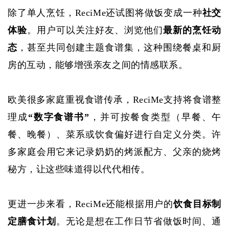
除了单人烹饪，
ReciMe还试图将做饭变成一种
社交
体验
。用户可以关注好友、浏览他们
最新的烹饪动
态
，甚至共同创建主题食谱集，这种围绕餐桌和厨
房的互动，能够增强亲友之间的情感联系。
欧美很多家庭重视食谱传承，
ReciMe支持将食谱整
理成
“数字食谱书”
，并可按餐食类型（早餐、午
餐、晚餐）、菜系或饮食偏好进行自定义分类。许
多家庭会用它来记录奶奶的烤派配方、父亲的烧烤
秘方，让这些味道得以代代相传。
更进一步来看，
ReciMe还能根据用户的
饮食目标制
定膳食计划
。无论是想在工作日节省做饭时间、通