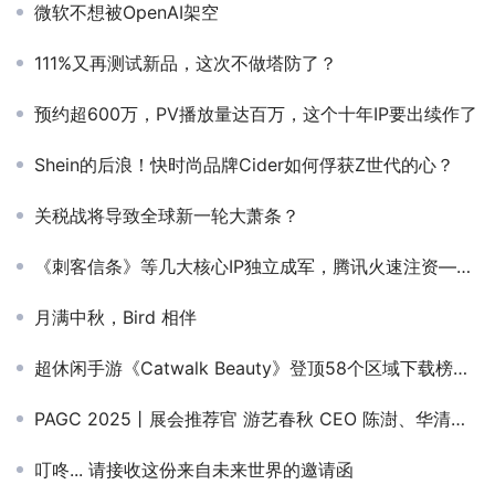
微软不想被OpenAI架空
111%又再测试新品，这次不做塔防了？
预约超600万，PV播放量达百万，这个十年IP要出续作了
Shein的后浪！快时尚品牌Cider如何俘获Z世代的心？
关税战将导致全球新一轮大萧条？
《刺客信条》等几大核心IP独立成军，腾讯火速注资——育碧可以喘口气了
月满中秋，Bird 相伴
超休闲手游《Catwalk Beauty》登顶58个区域下载榜首 专访幕后操盘手Smillage工作室
PAGC 2025丨展会推荐官 游艺春秋 CEO 陈澍、华清飞扬 首席运营官 叶大鲁、冰川网络 孵化中心负责人＆副总经理 曾保忠 邀您参与万人出海展会
叮咚... 请接收这份来自未来世界的邀请函