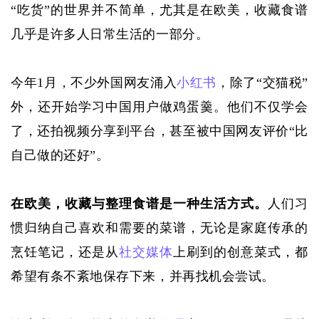
“吃货”的世界并不简单，尤其是在欧美，收藏食谱
几乎是许多人日常生活的一部分。
今年
1月，不少外国网友涌入
小红书
，除了“
交
猫税
”
外，还开始
学习
中国用户做鸡蛋羹
。
他们
不仅学会
了，还拍视频分享到平台，甚至被中国网友评价
“比
自己做的还好”。
在欧美，收藏与整理食谱是一种生活方式。
人们习
惯
归纳
自己喜欢
和需要
的菜谱，无论是家庭传承的
烹饪笔记，还是从
社交媒体
上
刷
到的创意菜式，都
希望
有条不紊地
保存下来
，
并再找机会尝试。