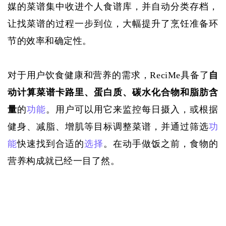
媒的菜谱集中收进个人食谱库，并自动分类存档，
让找菜谱的过程一步到位，大幅提升
了烹饪
准备环
节的效率和确定性。
对于用户
饮食
健康和营养的
需求
，
ReciMe
具备了
自
动计算菜谱卡路里、蛋白质、碳水化合物和脂肪含
量
的
功能
。用户可以用它来监控每日摄入，或根据
健身、减脂、增肌等目标调整菜谱，并通过筛选
功
能
快速找到合适的
选择
。在动手
做饭
之前，
食物的
营养构成就
已经
一目了然。