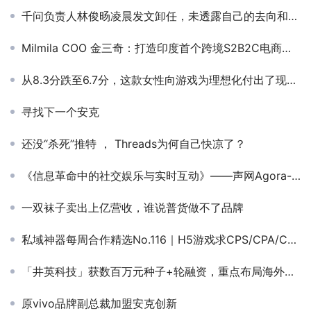
千问负责人林俊旸凌晨发文卸任，未透露自己的去向和接任者
Milmila COO 金三奇：打造印度首个跨境S2B2C电商平台 让中国品牌低门槛出海
从8.3分跌至6.7分，这款女性向游戏为理想化付出了现实代价？
寻找下一个安克
还没“杀死”推特 ， Threads为何自己快凉了？
《信息革命中的社交娱乐与实时互动》——声网Agora-社交泛娱乐产品负责人-王奇
一双袜子卖出上亿营收，谁说普货做不了品牌
私域神器每周合作精选No.116｜H5游戏求CPS/CPA/CPI推广；《圆梦庄园》找海外代理发行；MMORPG新游寻发行
「井英科技」获数百万元种子+轮融资，重点布局海外广告短视频创作市场
原vivo品牌副总裁加盟安克创新