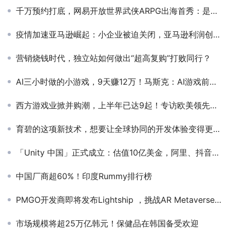
千万预约打底，网易开放世界武侠ARPG出海首秀：是爆款还是水土不服？
疫情加速亚马逊崛起：小企业被迫关闭，亚马逊利润创历史新高
营销烧钱时代，独立站如何做出“超高复购”打败同行？
AI三小时做的小游戏，9天赚12万！马斯克：AI游戏前景无限
西方游戏业掀并购潮，上半年已达9起！专访欧美领先游戏精品投行，解析资本动向
育碧的这项新技术，想要让全球协同的开发体验变得更丝滑
「Unity 中国」正式成立：估值10亿美金，阿里、抖音、米哈游均为股东
中国厂商超60%！印度Rummy排行榜
PMGO开发商即将发布Lightship ，挑战AR Metaverse！
市场规模将超25万亿韩元！保健品在韩国备受欢迎