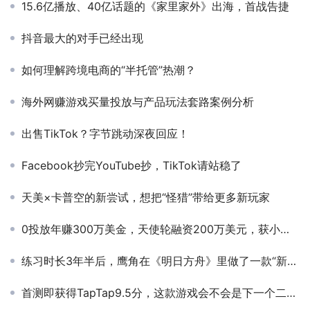
15.6亿播放、40亿话题的《家里家外》出海，首战告捷
抖音最大的对手已经出现
如何理解跨境电商的“半托管”热潮？
海外网赚游戏买量投放与产品玩法套路案例分析
出售TikTok？字节跳动深夜回应！
Facebook抄完YouTube抄，TikTok请站稳了
天美×卡普空的新尝试，想把“怪猎”带给更多新玩家
0投放年赚300万美金，天使轮融资200万美元，获小米王川跟投，前MiniMax员工创业做AI播客走向北美
练习时长3年半后，鹰角在《明日方舟》里做了一款“新游戏”
首测即获得TapTap9.5分，这款游戏会不会是下一个二次元爆款？​