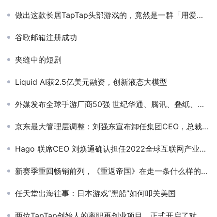
做出这款长居TapTap头部游戏的，竟然是一群「用爱发电」的玩家
谷歌邮箱注册成功
夹缝中的短剧
Liquid AI获2.5亿美元融资，创新液态大模型
外媒发布全球手游厂商50强 世纪华通、腾讯、叠纸、米哈游等国内企业上榜
京东最大管理层调整：刘强东宣布卸任集团CEO，总裁徐雷接任；阿里确认淘宝、天猫董事长换人；蔚来员工用公司服务器挖矿被抓｜雷峰早报
Hago 联席CEO 刘焕通确认担任2022全球互联网产业CEO大会 主峰会演讲嘉宾
新赛季重回畅销前列，《重返帝国》在走一条什么样的新路径？
任天堂出海往事：日本游戏“黑船”如何叩关美国
两位TapTap创始人的离职再创业项目，正式开启了对外测试