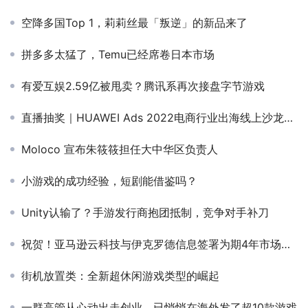
空降多国Top 1，莉莉丝最「叛逆」的新品来了
拼多多太猛了，Temu已经席卷日本市场
有爱互娱2.59亿被甩卖？腾讯系再次接盘字节游戏
直播抽奖｜HUAWEI Ads 2022电商行业出海线上沙龙等你来
Moloco 宣布朱筱筱担任大中华区负责人
小游戏的成功经验，短剧能借鉴吗？
Unity认输了？手游发行商抱团抵制，竞争对手补刀
祝贺！亚马逊云科技与伊克罗德信息签署为期4年市场拓展战略合作计划
街机放置类：全新超休闲游戏类型的崛起
一群高管从心动出走创业，已悄悄在海外发了超10款游戏