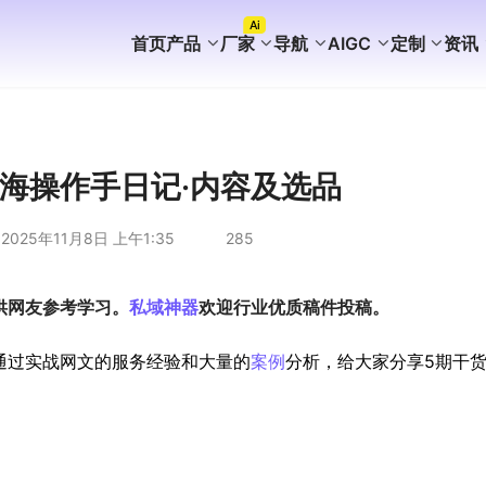
Ai
首页
产品
厂家
导航
AIGC
定制
资讯
FaceBook获客
WhatsApp获客
instagram获客
TikTok Ai矩阵营销
WhatsApp Ai产号系统
WhatsApp Shop
WhatsApp Ai广告
WhatsApp Ai客服
海外AI聚合营销拓客系统
海外PC版获客系统
Ai企业知识库介绍
外贸营销推广代运营
谷歌站群SEO案例
WhatsApp+deepseek
WhatsApp磐石系统
WhatsApp Ai超链客服
代理加盟分销合作
WhatsApp无限产群系统
国内APP版获客系统
海外获客系统企业版
短剧出海分销系统
国内GEO服务方案
海外GEO服务方案
游戏出海营销方案
外贸易询盘服务方案
谷歌站群SEO服务方案
WS/TG/RCS/IM代发服务
出海操作手日记·内容及选品
2025年11月8日 上午1:35
285
供网友参考学习。
私域神器
欢迎行业优质稿件投稿。
通过实战网文的服务经验和大量的
案例
分析，给大家分享5期干