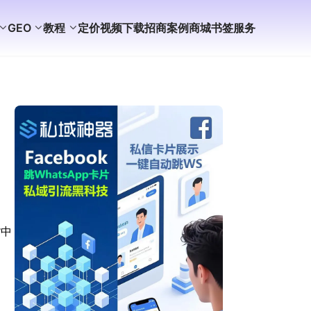
GEO
教程
定价
视频
下载
招商
案例
商城
书签
服务
货中