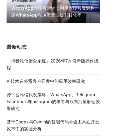
WhatsApp六段号营销：利用六段号资源构
建WhatsApp私域流量，提升转化率
WhatsApp无限
30000条陌生私
最新动态
「抖音私信聚合系统」2026年7月份新版操作流
程
AI技术在外贸客户开发中的应用效率研究
跨平台私信代发策略：WhatsApp、Telegram、
Facebook与Instagram的单向与双向批量触达效
果研究
基于Codex与Gemini的智能代码补全工具在开发
效率中的实证分析