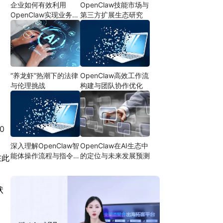
企业如何有效利用
OpenClaw技能市场与
OpenClaw实现业务自
第三方扩展生态研究
动化
“养龙虾”热潮下的法律
OpenClaw高效工作流
与伦理挑战
构建与团队协作优化
0
深入理解OpenClaw智
OpenClaw在AI生态中
能体操作流程与指令设
的定位与未来发展预测
在此
计
状