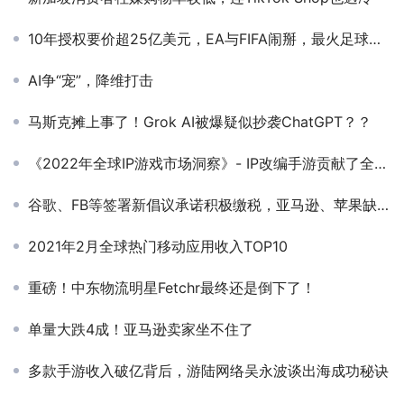
10年授权要价超25亿美元，EA与FIFA闹掰，最火足球游戏如何续命？
AI争“宠”，降维打击
马斯克摊上事了！Grok AI被爆疑似抄袭ChatGPT？？
《2022年全球IP游戏市场洞察》- IP改编手游贡献了全球畅销手游收入的24%
谷歌、FB等签署新倡议承诺积极缴税，亚马逊、苹果缺席
2021年2月全球热门移动应用收入TOP10
重磅！中东物流明星Fetchr最终还是倒下了！
单量大跌4成！亚马逊卖家坐不住了
多款手游收入破亿背后，游陆网络吴永波谈出海成功秘诀