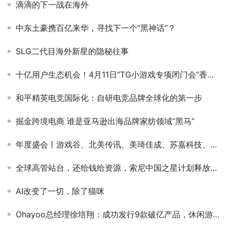
滴滴的下一战在海外
中东土豪携百亿来华，寻找下一个“黑神话”？
SLG二代目海外新星的隐秘往事
十亿用户生态机会！4月11日“TG小游戏专项闭门会”香港报名开始啦
和平精英电竞国际化：自研电竞品牌全球化的第一步
掘金跨境电商 谁是亚马逊出海品牌家纺领域“黑马”
年度盛会丨游戏谷、北美传讯、美琦佳成、苏嘉科技、Emerging Vision 等多家公司CEO确认参加2022GICC大会
全球高管站台，还给钱给资源，索尼中国之星计划释放了重磅信号
AI改变了一切，除了猫咪
Ohayoo总经理徐培翔：成功发行9款破亿产品，休闲游戏市场300-500亿规模