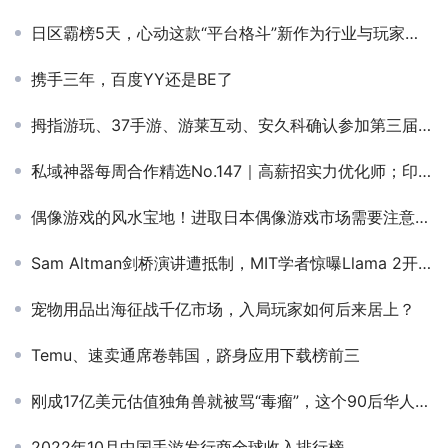
日区霸榜5天，心动这款“平台格斗”新作为行业与玩家带来了什么？
携手三年，百度YY还是BE了
拇指游玩、37手游、游莱互动、安久科确认参加第三届全球产品与增长大会-游戏研发发行对接会
私域神器每周合作精选No.147｜高薪招实力优化师；印度开发者寻广告变现平台；H5小游戏/休闲打螺丝游戏找海外发行
偶像游戏的风水宝地！进取日本偶像游戏市场需要注意什么？
Sam Altman剑桥演讲遭抵制，MIT学者惊曝Llama 2开源能造毁灭人类病毒！AI大佬激烈对线战火持续
宠物用品出海征战千亿市场，入局玩家如何后来居上？
Temu、速卖通席卷韩国，跻身应用下载榜前三
刚成17亿美元估值独角兽就被骂“毒瘤”，这个90后华人团队主导开发的“AI选秀”产品什么来头？
2022年10月中国手游发行商全球收入排行榜