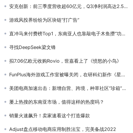
安克创新：前三季度营收超60亿元，Q3净利润高达2.5亿元
游戏风投界纷纷为区块链“打广告“
直冲马来付费榜Top1，东南亚人也靠敲电子木鱼攒“功德”？
寻找DeepSeek梁文锋
拟7.06亿欧元收购Rovio，世嘉看上了《愤怒的小鸟》
FunPlus海外游戏工作室被曝关闭，在研科幻新作《星脉》已取消
美团电商加速出击：新增自营、跨境，种草社区“珍箱”升级为“逛逛”
屡上热搜的东南亚市场，值得这样的热度吗？
销量火速飙升！卖家速看这个打造爆款
Adjust盘点移动电商应用制胜法宝，完美备战2022