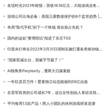
友谊时光2021年财报：营收16.16亿元，大陆游戏业务营收下滑34%
游戏公司出海必备：美国儿童数据保护的6个监管趋势 | “游”法可依
布局“取代手机”的下一个终端 谁在抢占先机？
国内的这款“赛博陪玩”闯进了东京TGS
印度央行将在2022年3月31日强制实施打通各类移动钱包和预付卡的操作
“国家双减出台，我被字节裁了！”
AI独角兽Perplexity，遭两大日媒索赔
一年狂卖百万件！婴童独立站也能做到56亿估值
在雷军投资的公司成长7年，这位女性创始人拿硅谷投资做强数据服务赛道
平均每周1.5款产品！两人小团队的休闲游戏研发逆袭