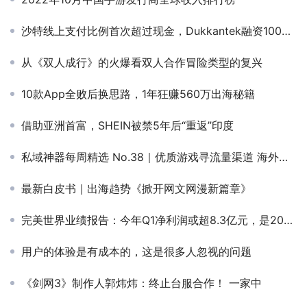
沙特线上支付比例首次超过现金，Dukkantek融资1000万美元，Aramex 快递收入疲软……
从《双人成行》的火爆看双人合作冒险类型的复兴
10款App全败后换思路，1年狂赚560万出海秘籍
借助亚洲首富，SHEIN被禁5年后“重返”印度
私域神器每周精选 No.38｜优质游戏寻流量渠道 海外科技类产品寻youtuber资源
最新白皮书｜出海趋势《掀开网文网漫新篇章》
完美世界业绩报告：今年Q1净利润或超8.3亿元，是2021全年的两倍多
用户的体验是有成本的，这是很多人忽视的问题
《剑网3》制作人郭炜炜：终止台服合作！ 一家中