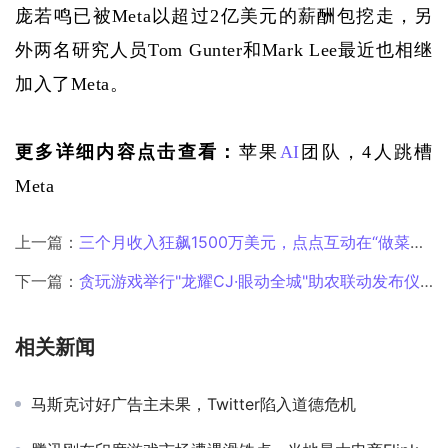
庞若鸣已被Meta以超过2亿美元的薪酬包挖走，另
外两名研究人员Tom Gunter和Mark Lee最近也相继
加入了Meta。
更多详细内容点击查看：
苹果
AI
团队，4人跳槽
Meta
上一篇：
三个月收入狂飙1500万美元，点点互动在“做菜+合成”赛道也跑出来了？
下一篇：
贪玩游戏举行"龙耀CJ·眼动全城"助农联动发布仪式，创新"游戏IP+农产品"模式
相关新闻
马斯克讨好广告主未果，Twitter陷入道德危机