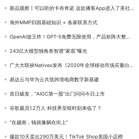
新品观察丨可以听的卡布奇诺 这款播客App进入了美社交榜前十
海外MMP归因基础知识 + 各家联系方式
OpenAI放王炸！GPT-5免费无限使用，产品矩阵大整合！
243亿大模型独角兽智谱“家底”曝光
广大大联袂Nativex发布《2020年全球移动市场买量白皮书》
易达云与华为云共筑跨境电商数字新基建
首日破发，“AIGC第一股”出门问问今日上市
谷歌裁员1.2万人 科技界至暗时刻来临了？
“在越南，钱就像躺在街上”
爆款10天卖出290万美元！TikTok Shop美国小店榜