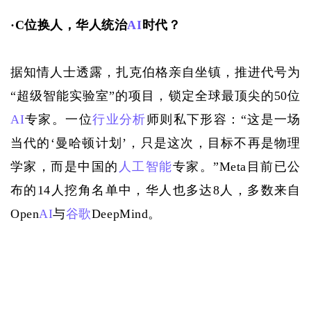
·
C位换人，华人统治
AI
时代？
据知情人士透露，扎克伯格亲自坐镇，推进代号为
“超级智能实验室”的项目，锁定全球最顶尖的50位
AI
专家。一位
行业分析
师则私下形容：“这是一场
当代的‘曼哈顿计划’，只是这次，目标不再是物理
学家，而是中国的
人工智能
专家。”Meta目前已公
布的14人挖角名单中，华人也多达8人，多数来自
Open
AI
与
谷歌
DeepMind。