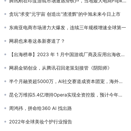
腾讯刚在印度游戏市场遭遇滑铁卢，当地最大电商Flipkart就趁虚而入？
贪玩“求变”元宇宙 创造出“渣渣辉”的中旭未来今日上市
东南亚电商市场潜力大爆发，连续三年规模增速全球第一
网易也来卷这条新赛道了？
【出海榜单】2023 年 1 月中国游戏厂商及应用出海收入 30 强
网易金韬创业，从腾讯召回老策划接管《阴阳师》
半个月融资超5000万，AI社交赛道成资本团宠，海外这款产品已月入千万
昆仑万维拟5.4亿增持Opera实现全资控股，预计今年前三季度净利超40亿
周鸿祎，拼命给360 AI 找出路
2022年全球美妆个护行业报告