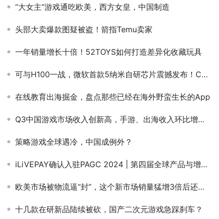
“大女主”游戏通吃欧美，西方女皇，中国制造
头部大卖爆款图疑被盗！箭指Temu卖家
一年销量增长十倍！52TOYS如何打造差异化收藏玩具
可与H100一战，微软首款5纳米自研芯片震撼发布！Copilot引爆办公全家桶，Bing Chat改名
在线教育出海掘金，盘点那些已经在海外野蛮生长的App
Q3中国游戏市场收入创新高，手游、出海收入环比增长超20%
策略游戏全球遇冷，中国成例外？
iLiVEPAY确认入驻PAGC 2024 | 第四届全球产品与增长展会！
欧美市场被物流逼“封”，这个新市场销量猛增3倍后还将大爆发
十几款在研新品陆续被砍，国产二次元游戏急踩刹车？