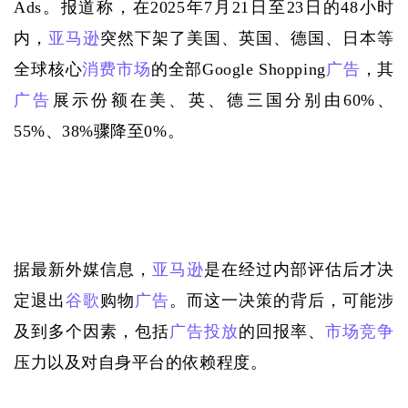
Ads。报道称，在2025年7月21日至23日的48小时
内，
亚马逊
突然下架了美国、英国、德国、日本等
全球核心
消费市场
的全部Google Shopping
广告
，其
广告
展示份额在美、英、德三国分别由60%、
55%、38%骤降至0%。
据最新外媒信息，
亚马逊
是在经过内部评估后才决
定退出
谷歌
购物
广告
。而这一决策的背后，可能涉
及到多个因素，包括
广告投放
的回报率、
市场竞争
压力以及对自身平台的依赖程度。