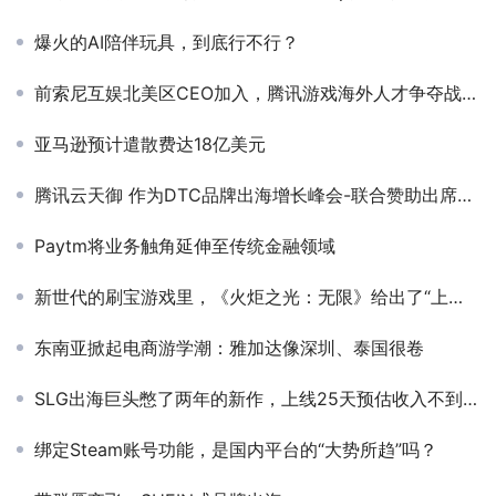
爆火的AI陪伴玩具，到底行不行？
前索尼互娱北美区CEO加入，腾讯游戏海外人才争夺战又进一员
亚马逊预计遣散费达18亿美元
腾讯云天御 作为DTC品牌出海增长峰会-联合赞助出席PAGC 2025丨第五届全球产品与增长展会
Paytm将业务触角延伸至传统金融领域
新世代的刷宝游戏里，《火炬之光：无限》给出了“上头”的答案
东南亚掀起电商游学潮：雅加达像深圳、泰国很卷
SLG出海巨头憋了两年的新作，上线25天预估收入不到百万
绑定Steam账号功能，是国内平台的“大势所趋”吗？