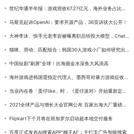
世纪华通半年报：游戏营收67.27亿元，海外业务占比近4成
马斯克起诉OpenAI：要求开源产品，36页诉状大公开！
大神李沐、快手元老李岩被曝离职后转投大模型，ChatGPT掀起AI创业狂飙
猫咪、滑动、匹配组合：韩国30人游戏小厂如何研究出爆款配方？
中国短剧“刷屏”全球！出海掘金水深鱼大风浪高
海外游戏进韩国需指定代理人、墨西哥对暴力游戏征收特别税...一文详解25年各国出海游戏新规！
当业内在卷「蛋仔like」时，《蛋仔派对》开始重新定义派对游戏
2021全球产品与增长大会官网公布 百家出海大厂重磅参与
Flipkart下个月将在班加罗尔启动超本地交付服务
百度正式发布AI搜索APP“梯子AI”：主打无广告智能搜索