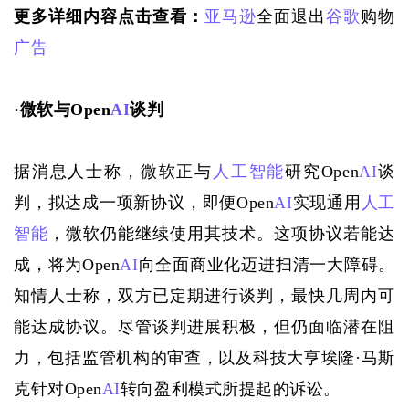
更多详细内容点击查看：
亚马逊
全面退出
谷歌
购物
广告
·
微软与
Open
AI
谈判
据消息人士称，微软正与
人工智能
研究
Open
AI
谈
判，拟达成一项新协议，即便Open
AI
实现通用
人工
智能
，微软仍能继续使用其技术。这项协议若能达
成，将为Open
AI
向全面商业化迈进扫清一大障碍。
知情人士称，双方已定期进行谈判，最快几周内可
能达成协议。尽管谈判进展积极，但仍面临潜在阻
力，包括监管机构的审查，以及科技大亨埃隆·马斯
克针对Open
AI
转向盈利模式所提起的诉讼。