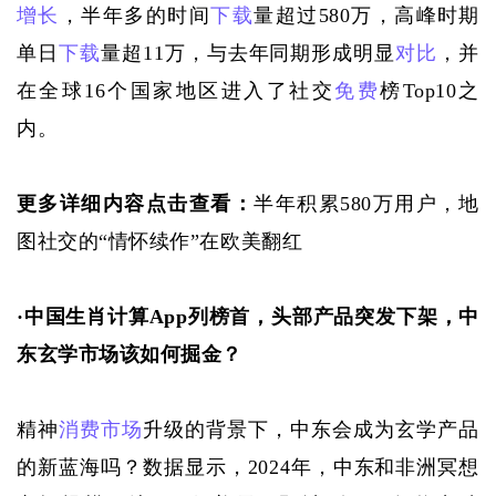
增长
，半年多的时间
下载
量超过580万，高峰时期
单日
下载
量超11万，与去年同期形成明显
对比
，并
在全球16个国家地区进入了社交
免费
榜Top10之
内。
更多详细内容点击查看：
半年积累580万用户，地
图社交的“情怀续作”在欧美翻红
·
中国生肖计算
App列榜首，头部产品突发下架，中
东玄学市场该如何掘金？
精神
消费市场
升级的背景下，中东会成为玄学产品
的新蓝海吗？数据显示，
2024年，中东和非洲冥想