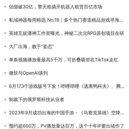
估值破30亿，擎天租撬开机器人租赁百亿市场
私域神器每周精选 No.19｜多个热门赛道精品游戏寻海内外合作与发行
英雄互娱潘神工作室曝光，神秘二次元RPG原创项目在研
大厂出海，败于“姿态”
单条视频播放量最高5千万，可折叠吸管在TikTok走红
微软与OpenAI谈判
8月173个游戏版号下发！哔哩哔哩《逃离鸭科夫》、腾讯《卡厄思梦境》已过审！
制裁下的俄罗斯科技从业者
2023年9月成功出海的中国手游 - 《马赛克英雄》空降增长榜冠军，多款RPG新游海外收入增长突出
预约超600万，PV播放量达百万，这个十年IP要出续作了