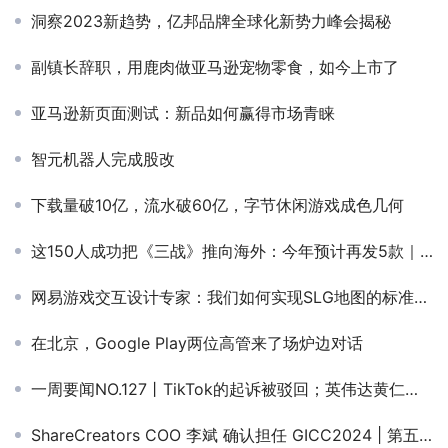
洞察2023新趋势，亿邦品牌全球化新势力峰会揭秘
副镇长辞职，用鹿肉做亚马逊宠物零食，如今上市了
亚马逊新页面测试：新品如何赢得市场青睐
智元机器人完成股改
下载量破10亿，流水破60亿，字节休闲游戏成色几何
这150人成功把《三战》推向海外：今年预计再发5款｜游戏鹰眼
网易游戏交互设计专家：我们如何实现SLG地图的标准化生产
在北京，Google Play两位高管来了场炉边对话
一周要闻NO.127丨TikTok的起诉被驳回；英伟达黄仁勋被曝避税80亿美元；腾讯拿下库洛51%股权；多款社交应用在海外下架
ShareCreators COO 李斌 确认担任 GICC2024 | 第五届全球互联网产业CEO大会主峰会圆桌嘉宾！