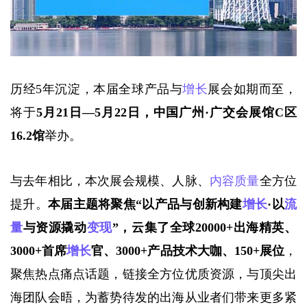
历经5年沉淀，本届全球产品与
增长
展会如期而至，
将于
5月21日—5月22日，中国广州·广交会展馆C区
16.2馆
举办。
与去年相比，本次展会规模、人脉、
内容质量
全方位
提升。
本届主题将聚焦
“以产品与创新构建
增长
·以
流
量
与资源撬动
变现
”，云集了全球20000+出海精英、
3000+首席
增长
官、3000+产品技术大咖、150+展位
，
聚焦热点痛点话题，链接全方位优质资源，与顶尖出
海团队会晤，为蓄势待发的出海从业者们带来更多紧