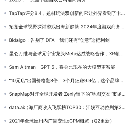
TapTap评分8.4，题材玩法双创新的它让外界看到了卡牌品类的新方向
拓宽全球视野探讨游戏出海新趋势 2024年度游戏商务大会圆满举办
Bidalgo：告别了IDFA，我们还有“创意”这把利剑
昆仑万维与全球元宇宙龙头Meta达成战略合作，XR领先技术实力获认可
Sam Altman：GPT-5，将会比现在的大模型更智能
“10元店”出国价格翻8倍、3个月狂赚9.9亿，这个品牌凭什么迎来第二春？
SnapMap对阵全球开发者 Zenly留下的“地图交友”市场谁来补
data.ai出海厂商收入飞跃榜TOP30：江娱互动位列第3名，星合互娱排在第11名
2021年全球应用内广告变现eCPM概览（Q2更新）