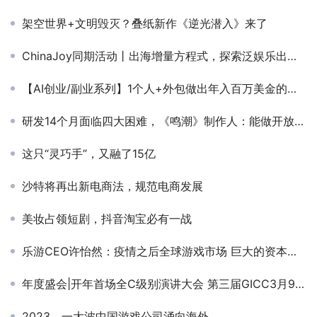
架空世界+文明毁灭？叠纸新作《逆光潜入》来了
ChinaJoy同期活动丨出海增量方程式，探索泛娱乐出海的多维融合增长——泛娱乐出海企业高层闭门会，洞见全球浪潮，解锁出海密钥！
【AI创业/副业系列】1个人+外包做出年入百万美金的产品
研发14个月面临四大困难，《鸣潮》制作人：能做开放世界的人才太少了
这只“灵巧手”，又融了15亿
沙特将再出新电商法，规范电商发展
美妆占领短剧，抖音淘宝必有一战
乐游CEO许怡然：疫情之后全球游戏市场 巨大的资本机遇在哪里
年度盛会|开年首场全C级别演讲大会 第三届GICC3月9日相约北京
2023，一大波中国游戏公司涌向海外