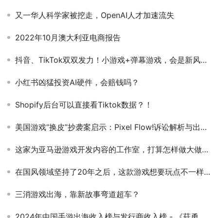
又一华人科学家被挖走，OpenAI人才加速流失
2022年10月澳大利亚电商报告
抖音、TikTok双双发力！小游戏+弹幕游戏，会是新风口？有何利弊？
小红书凶猛投资AI硬件，会赔钱吗？
Shopify后台可以直接看Tiktok数据？！
美国游戏“换皮”抄袭案启示：Pixel Flow!诉讼解析与出海合规指南
这家为亚马逊游戏开发内容的工作室，打算怎样做大做强？
在国风领域坚持了20年之后，这款游戏想要玩点不一样的
三消游戏出海，靠新故事弯道超车？
2024年中国手游出海收入榜与发行商收入榜 - 《菇勇者传说》等多款新游增长亮眼，点点互动等多个发行商收入创历史新高