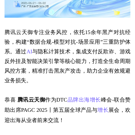
腾讯云天御专注业务风控，依托15余年黑产对抗经
验，构建“数据合规-模型对抗-场景应用”三重防护体
系。通过
AI
与隐私计算技术，集成支付反欺诈、游戏
反外挂及智能决策引擎等核心能力，打造全生命周期
风控方案，精准打击黑灰产攻击，助力企业有效规避
业务损失。
恭喜 
腾讯云天御
作为DTC
品牌出海
增长
峰会-联合赞
助出席PAGC 2025丨第五届全球产品与
增长
展会
，欢
迎出海从业者前来交流！