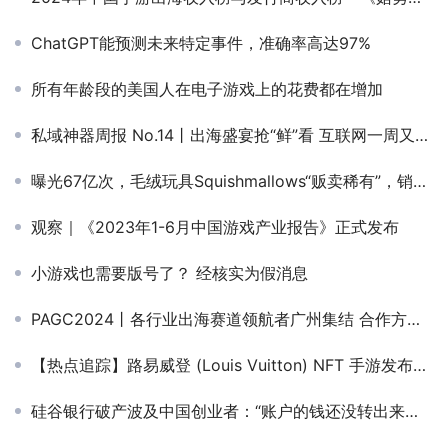
ChatGPT能预测未来特定事件，准确率高达97%
所有年龄段的美国人在电子游戏上的花费都在增加
私域神器周报 No.14丨出海盛宴抢“鲜”看 互联网一周又有哪些大事
曝光67亿次，毛绒玩具Squishmallows“贩卖稀有”，销量翻三倍!
观察｜《2023年1-6月中国游戏产业报告》正式发布
小游戏也需要版号了？ 经核实为假消息
PAGC2024丨各行业出海赛道领航者广州集结 合作方企业名单今日先睹为快！
【热点追踪】路易威登 (Louis Vuitton) NFT 手游发布首周达到 50 万次下载量
硅谷银行破产波及中国创业者：“账户的钱还没转出来，一切发生得太快了”