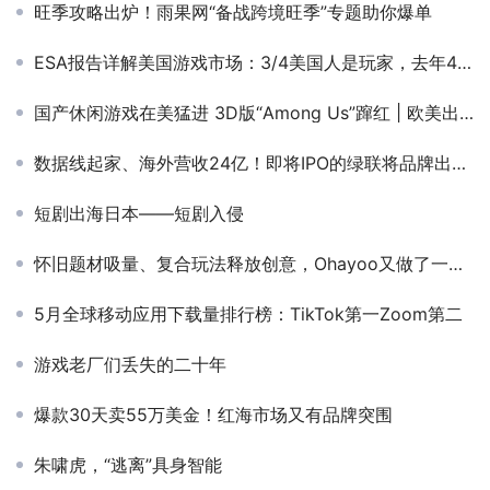
旺季攻略出炉！雨果网“备战跨境旺季”专题助你爆单
ESA报告详解美国游戏市场：3/4美国人是玩家，去年4034款获评级
国产休闲游戏在美猛进 3D版“Among Us”蹿红 | 欧美出海秀
数据线起家、海外营收24亿！即将IPO的绿联将品牌出海做了10年
短剧出海日本——短剧入侵
怀旧题材吸量、复合玩法释放创意，Ohayoo又做了一个登顶iOS免费榜的休闲爆款
5月全球移动应用下载量排行榜：TikTok第一Zoom第二
游戏老厂们丢失的二十年
爆款30天卖55万美金！红海市场又有品牌突围
朱啸虎，“逃离”具身智能