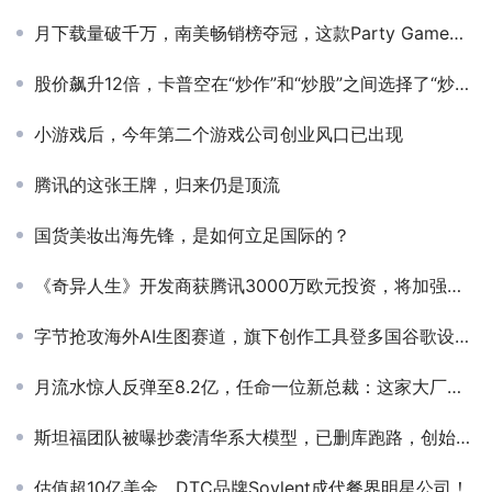
月下载量破千万，南美畅销榜夺冠，这款Party Game手游海外火了？
股价飙升12倍，卡普空在“炒作”和“炒股”之间选择了“炒冷饭”
小游戏后，今年第二个游戏公司创业风口已出现
腾讯的这张王牌，归来仍是顶流
国货美妆出海先锋，是如何立足国际的？
《奇异人生》开发商获腾讯3000万欧元投资，将加强在中国和移动平台合作
字节抢攻海外AI生图赛道，旗下创作工具登多国谷歌设计榜TOP1
月流水惊人反弹至8.2亿，任命一位新总裁：这家大厂活了？
斯坦福团队被曝抄袭清华系大模型，已删库跑路，创始人回应：也算国际认可
估值超10亿美金，DTC品牌Soylent成代餐界明星公司！