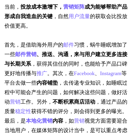
当前，
投放成本激增下，
营销
矩阵
成为能够帮助
产品
形成自我造血
的关键
，自然
用户流量
的获取会比投放
价值更高。
首先，是借助海外用户的
邮件
习惯，蜗牛睡眠增加了
一些
邮件
营销
、推送
、
沟通，
来
与用户建立
更多连接
与长期关系
，获得其信任的同时，也能给予产品口碑
更好地传播与
推广
。其次，在
Facebook
、
Instagram
等
平台去做一些
内容铺垫
，去传递专业知识，如睡眠过
程中可能会产生的问题，如何解决这些问题，做好活
动
营销
工作。另外，
不断积累商店活动
，通过产品的
质量
稳定性
获得不错的评分，则会得到更多的曝光。
最后，是
本地化营销
内容
，如
营销
视觉方面需要迎合
当地用户，在媒体矩阵的设计当中，是可以重点考虑