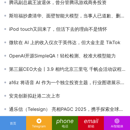
腾讯副总裁王波退休，曾分管腾讯游戏商务投资
斯坦福抄袭清华、面壁智能大模型，当事人已道歉、删项目
iPod touch又回来了，但活下去的理由不是情怀
微软在 AI 上的收入仅次于英伟达，但大金主是 TikTok
OpenAI开源SimpleQA！轻松检测、校准大模型能力
第三届CEO大会丨3.9 相约北京三里屯 千帆会活动议程公布
a16z 将语音 AI 作为一个独立投资主题，行业图谱展示投资机会
安克创新拟赴港二次上市
通乐信（Telesign） 亮相PAGC 2025，携手探索全球增长新航道
phone
email
印度游戏行业欲在2021年冲向全球市场
首页
Telegram
电话
邮箱
Ai智能体