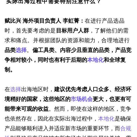
实际出海过程中需要特别注意什么？
赋比兴 海外项目负责人 李虹菁：
在进行产品选品
时，首先要考虑的是
目标用户人群
，了解他们的需
求和痛点。并根据团队的资源和能力，合理地进行
品类
选择
。
偏工具类、内容少且垂直的品类，产品竞
争相对较小，同时也有利于后期的
本地化
和全球复
制。
在
选择
出海地区时，
建议优先考虑人口众多、经济环
境稍好的国家，这些地区的
市场机会
更大，也更有可
能带来可观的收益
。然而，即使在这样的地区，竞争
也依然存在，因此在实际出海过程中，
本地化
是确保
产品能够顺利进入并适应新市场的重要环节，而
合规