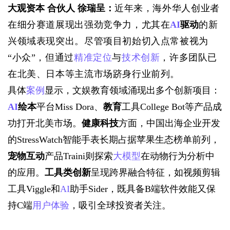
大观资本 合伙人 徐瑞呈：
近年来，海外华人创业者
在细分赛道展现出强劲竞争力，尤其在
AI
驱动
的新
兴领域表现突出。尽管项目初始切入点常被视为
“小众”，但通过
精准定位
与
技术创新
，许多团队已
在北美、日本等主流市场跻身行业前列。
具体
案例
显示，文娱教育领域涌现出多个创新项目：
AI
绘本
平台Miss Dora、
教育
工具College Bot等产品成
功打开北美市场。
健康科技
方面，中国出海企业开发
的StressWatch智能手表长期占据苹果生态榜单前列，
宠物互动
产品Traini则探索
大模型
在动物行为分析中
的应用。
工具类创新
呈现跨界融合特征，如视频剪辑
工具Viggle和
AI
助手Sider，既具备B端软件效能又保
持C端
用户体验
，吸引全球投资者关注。