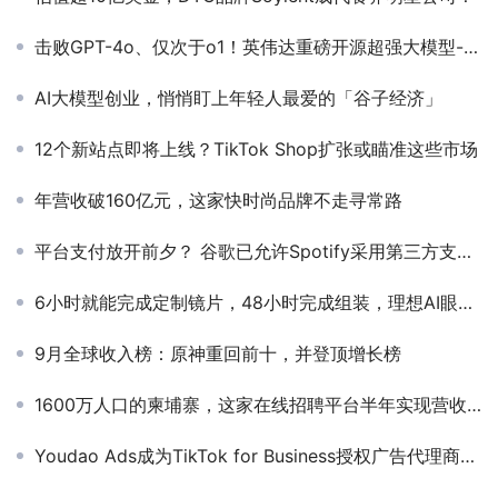
击败GPT-4o、仅次于o1！英伟达重磅开源超强大模型--Nemotron
AI大模型创业，悄悄盯上年轻人最爱的「谷子经济」
12个新站点即将上线？TikTok Shop扩张或瞄准这些市场
年营收破160亿元，这家快时尚品牌不走寻常路
平台支付放开前夕？ 谷歌已允许Spotify采用第三方支付系统
6小时就能完成定制镜片，48小时完成组装，理想AI眼镜有哪些新亮点？
9月全球收入榜：原神重回前十，并登顶增长榜
1600万人口的柬埔寨，这家在线招聘平台半年实现营收平衡，疫情中完 成50万美元天使轮融资
Youdao Ads成为TikTok for Business授权广告代理商，携手开启出海营销新征程