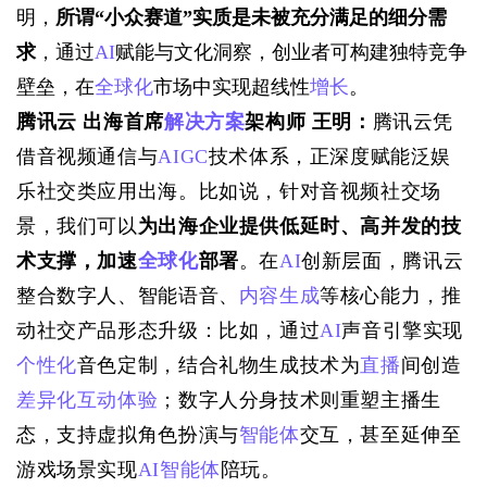
明，
所谓
“
小众赛道
”
实质是未被充分满足的细分需
求
，通过
AI
赋能与文化洞察，创业者可构建独特竞争
壁垒，在
全球化
市场中实现超线性
增长
。
腾讯云 出海首席
解决方案
架构师 王明：
腾讯云凭
借音视频通信与
AIGC
技术体系，正深度赋能泛娱
乐社交类应用出海。比如说，针对音视频社交场
景，我们可以
为出海企业提供低延时、高并发的技
术支撑，加速
全球化
部署
。在
AI
创新层面，腾讯云
整合数字人、智能语音、
内容生成
等核心能力，推
动社交产品形态升级：比如，通过
AI
声音引擎实现
个性化
音色定制，结合礼物生成技术为
直播
间创造
差异化
互动体验
；数字人分身技术则重塑主播生
态，支持虚拟角色扮演与
智能体
交互，甚至延伸至
游戏场景实现
AI智能体
陪玩。