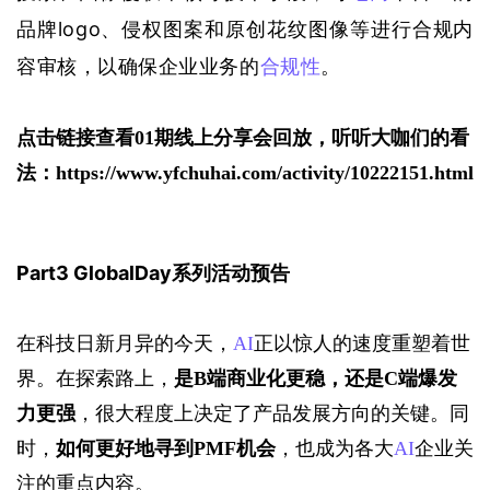
品牌logo、侵权图案和原创花纹图像等进行合规内
容审核，以确保企业业务的
合规性
。
点击链接查看01期线上分享会回放，听听大咖们的看
法：https://www.yfchuhai.com/activity/10222151.html
P
art3 
GlobalDay
系列
活动
预告
在科技日新月异的今天，
AI
正以惊人的速度重塑着世
界。在探索路上，
是B端商业化更稳，还是C端爆发
力更强
，很大程度上决定了产品发展方向的关键。同
时，
如何更好地寻到PMF机会
，也成为各大
AI
企业关
注的重点内容。