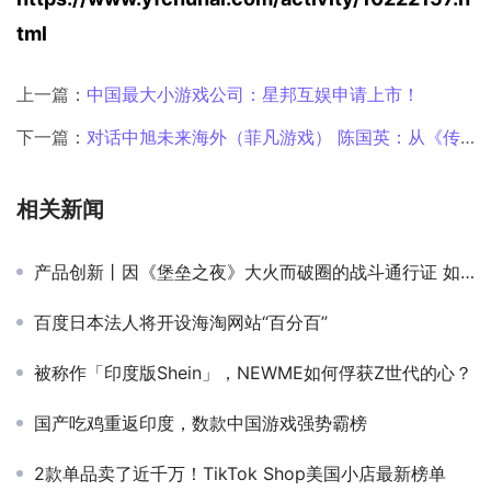
tml
上一篇：
中国最大小游戏公司：星邦互娱申请上市！
下一篇：
对话中旭未来海外（菲凡游戏） 陈国英：从《传奇》到ARPG，IP产品“破圈”的前提是先留住核心用户
相关新闻
产品创新丨因《堡垒之夜》大火而破圈的战斗通行证 如何成为爆款手游的标配（下）
百度日本法人将开设海淘网站“百分百”
被称作「印度版Shein」，NEWME如何俘获Z世代的心？
国产吃鸡重返印度，数款中国游戏强势霸榜
2款单品卖了近千万！TikTok Shop美国小店最新榜单