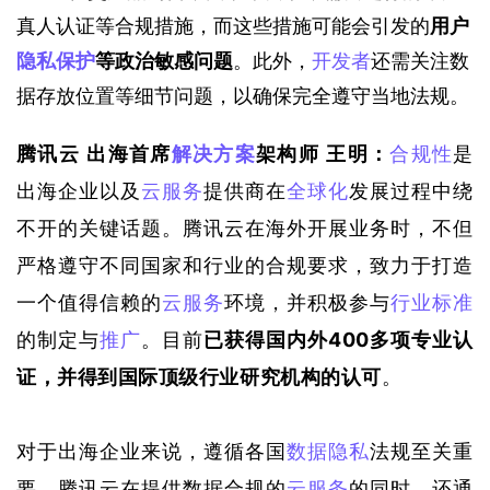
真人认证等合规措施，而这些措施可能会引发的
用户
隐私保护
等政治敏感问题
。此外，
开发者
还需关注数
据存放位置等细节问题，以确保完全遵守当地法规。
合规性
是
腾讯云 出海首席
解决方案
架构师 王明：
出海企业以及
云服务
提供商在
全球化
发展过程中绕
不开的关键话题。腾讯云在海外开展业务时，不但
严格遵守不同国家和行业的合规要求，致力于打造
一个值得信赖的
云服务
环境，并积极参与
行业标准
的制定与
推广
。目前
已获得国内外400多项专业认
证，并得到国际顶级行业研究机构的认可
。
对于出海企业来说，遵循各国
数据隐私
法规至关重
要。腾讯云在提供数据合规的
云服务
的同时，还通