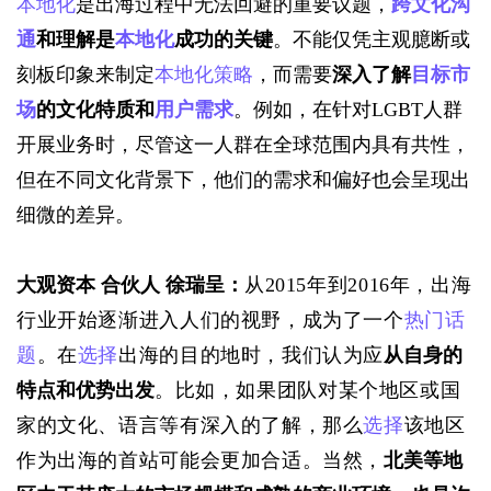
本地化
是出海过程中无法回避的重要议题，
跨文化沟
通
和理解是
本地化
成功的关键
。不能仅凭主观臆断或
刻板印象来制定
本地化策略
，而需要
深入了解
目标市
场
的文化特质和
用户需求
。例如，在针对
LGBT人群
开展业务时，尽管这一人群在全球范围内具有共性，
但在不同文化背景下，他们的需求和偏好也会呈现出
细微的差异。
大观资本 合伙人 徐瑞呈：
从2015年到2016年，出海
行业开始逐渐进入人们的视野，成为了一个
热门话
题
。在
选择
出海的目的地时，我们认为应
从自身的
特点和优势出发
。比如，如果团队对某个地区或国
家的文化、语言等有深入的了解，那么
选择
该地区
作为出海的首站可能会更加合适。当然，
北美等地