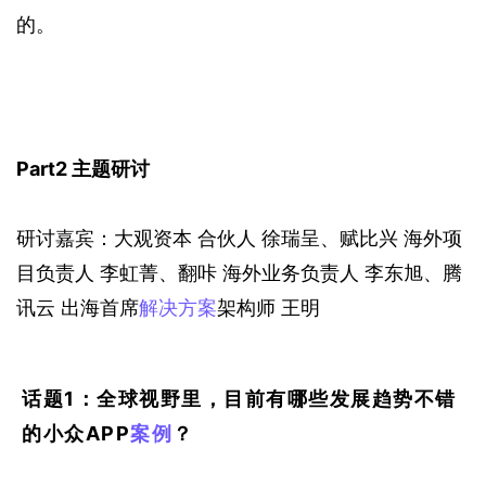
的。
P
art2 
主题
研讨
研讨嘉宾：大观资本
合伙人
徐瑞呈、赋比兴
海外项
目负责人
李虹菁、翻咔
海外业务负责人
李东旭、腾
讯云
出海首席
解决方案
架构师
王明
话题1：全球视野里，目前有哪些发展趋势不错
的小众APP
案例
？