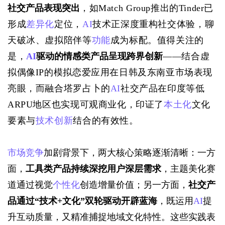
社交产品表现突出
，如Match Group推出的Tinder已
形成
差异化
定位，
AI
技术正深度重构社交体验，聊
天破冰、虚拟陪伴等
功能
成为标配。值得关注的
是，
AI
驱动的情感类产品呈现跨界创新
——结合虚
拟偶像IP的模拟恋爱应用在日韩及东南亚市场表现
亮眼，而融合塔罗占卜的
AI
社交产品在印度等低
ARPU地区也实现可观商业化，印证了
本土化
文化
要素与
技术创新
结合的有效性。
市场竞争
加剧背景下，两大核心策略逐渐清晰：一方
面，
工具类产品持续深挖用户深层需求
，主题美化赛
道通过视觉
个性化
创造增量价值；另一方面，
社交产
品通过
“
技术
+文化
”
双轮驱动开辟蓝海
，既运用
AI
提
升互动质量，又精准捕捉地域文化特性。这些实践表