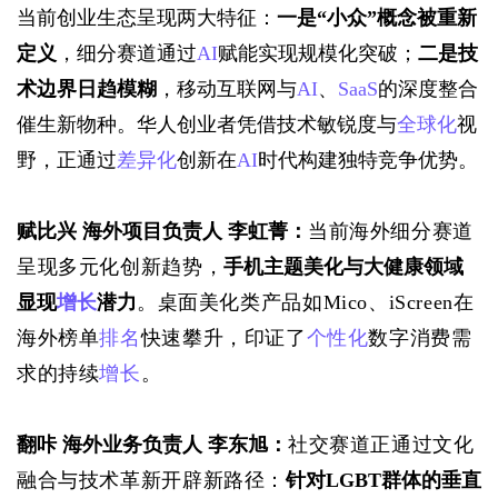
当前创业生态呈现两大特征：
一是
“
小众
”
概念被重新
定义
，细分赛道通过
AI
赋能实现规模化突破；
二是技
术边界日趋模糊
，移动互联网与
AI
、
SaaS
的深度整合
催生新物种。华人创业者凭借技术敏锐度与
全球化
视
。
野，正通过
差异化
创新在
AI
时代构建独特竞争优势
赋比兴 海外项目负责人 李虹菁：
当前海外细分赛道
呈现多元化创新趋势，
手机主题美化与大健康领域
显现
增长
潜力
。桌面美化类产品如Mico、iScreen在
海外榜单
排名
快速攀升，印证了
个性化
数字消费需
求的持续
增长
。
翻咔 海外业务负责人 李东旭：
社交赛道正通过文化
融合与技术革新开辟新路径：
针对LGBT群体的垂直