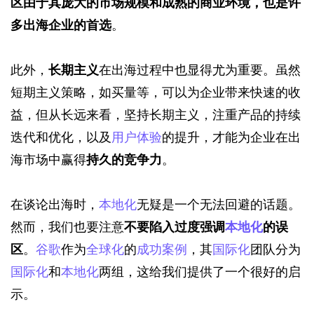
区由于其庞大的市场规模和成熟的商业环境，也是许
多出海企业的首选
。
此外，
长期主义
在出海过程中也显得尤为重要。虽然
短期主义策略，如买量等，可以为企业带来快速的收
益，但从长远来看，坚持长期主义，注重产品的持续
迭代和优化，以及
用户体验
的提升，才能为企业在出
海市场中赢得
持久的竞争力
。
在谈论出海时，
本地化
无疑是一个无法回避的话题。
然而，我们也要注意
不要陷入过度强调
本地化
的误
区
。
谷歌
作为
全球化
的
成功案例
，其
国际化
团队分为
国际化
和
本地化
两组，这给我们提供了一个很好的启
示。