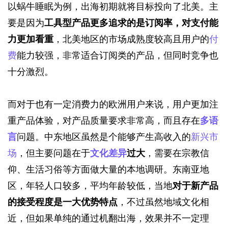
以蜗牛睡眠为例，出海初期就将目标投向了北美。主
要是因为
工具型产品
更多
追求的是订阅率，
对
支付能
力
更加看重
，北美地区的市场成熟度较高且用户的
付
费
能力较强，非常适合订阅类的产品，但同时竞争也
十分激烈。
而对于也有一定消费力的欧洲用户来说，用户更加注
重产品体验，对产品质量要求非常高，而且存在
多语
言
问题。中东地区虽然是个能够产生高收入的
新兴市
场
，但主要问题在于
文化差异
过大
，需要在宗教信
仰、生活习俗等方面做大量的本地调研。东南亚地
区，年轻人口较多，平均年龄较低，当地
对于新
产品
的接受程度是
一大优势特点
，不过虽然地域文化相
近，但如果单纯的通过机翻出海，效果并不一定理