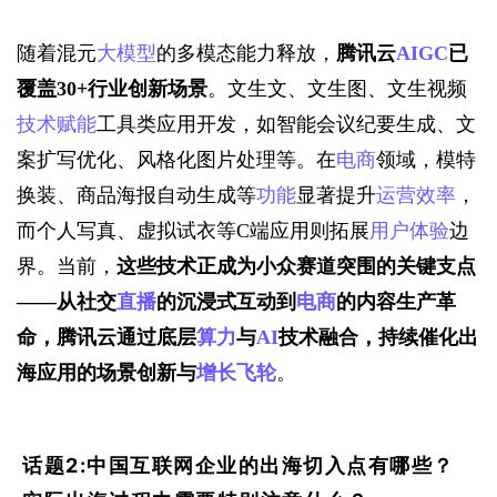
随着混元
大模型
的多模态能力释放，
腾讯云
AIGC
已
覆盖30+行业创新场景
。文生文、文生图、文生视频
技术赋能
工具类应用开发，如智能会议纪要生成、文
案扩写优化、风格化图片处理等。在
电商
领域，模特
换装、商品海报自动生成等
功能
显著提升
运营效率
，
而个人写真、虚拟试衣等C端应用则拓展
用户体验
边
界。当前，
这些技术正成为小众赛道突围的关键支点
——从社交
直播
的沉浸式互动到
电商
的内容生产革
命，腾讯云通过底层
算力
与
AI
技术融合，持续催化出
海应用的场景创新与
增长飞轮
。
话题2:中国互联网企业的出海切入点有哪些？