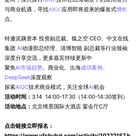
与商业机遇，寻找
AIGC
应用即将迎来的爆发式
增长
点。
特邀泥藕资本 投资副总裁、狐之空 CEO、中文在线
集团 
AI
动漫部总经理、清博智能 副总裁等行业领袖
深度分享交流，更多嘉宾持续更新中
聚焦
AI
市场趋势
、商业化、出海
成功案例
、
DeepSeek
深度观察
探索
AIGC
技术商业模式，关注全球
AI
机会
活动时间：
3.14  14:00-17:30（14:00-14:30签到）
活动地点：
北京维景国际大酒店 宴会厅C厅
点击链接立即报名：
https://www.yfchuhai.com/activity/10222157.h