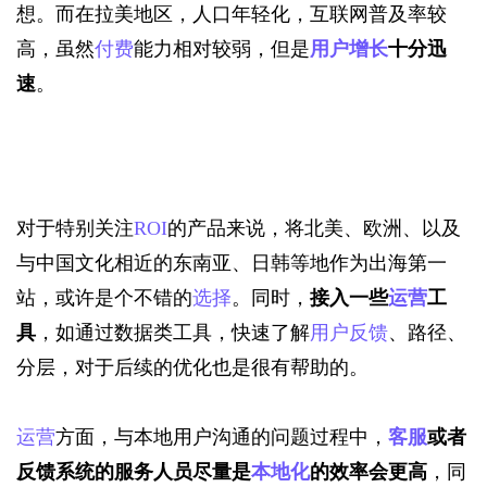
想。而在拉美地区，人口年轻化，互联网普及率较
高，虽然
付费
能力相对较弱，但是
用户增长
十分迅
速
。
对于特别关注
ROI
的产品来说，将北美、欧洲、以及
与中国文化相近的东南亚、日韩等地作为出海第一
站，或许是个不错的
选择
。同时，
接入一些
运营
工
具
，如通过数据类工具，快速了解
用户反馈
、路径、
分层，对于后续的优化也是很有帮助的。
运营
方面，与本地用户沟通的问题过程中，
客服
或者
反馈系统的服务人员尽量是
本地化
的效率会更高
，同