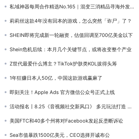
私域神器每周合作精选No.165｜混变三消精品寻海外发行；海外发行寻休闲产品；找会做AI制作方合作；寻漫剧承制方合作
莉莉丝这款4年没有回本的游戏，怎么突然「诈尸」了？
SHEIN即将完成新一轮融资，估值回调至700亿美金以下
Shein危机后续：本月几个关键节点，或将改变整个产业
Z世代最爱什么博主？TikTok护肤类KOL拔得头筹
1年狂赚日本人50亿，中国这款游戏赢麻了
即刻关注！Apple Ads 官方微信公众号正式上线
活动报名丨8.25《音视频社交新风口》 多元玩法打造 沉浸式音频社交
美国FTC和40多个州将对Facebook发起反垄断诉讼
Sea市值暴跌1500亿美元，CEO选择开诚布公