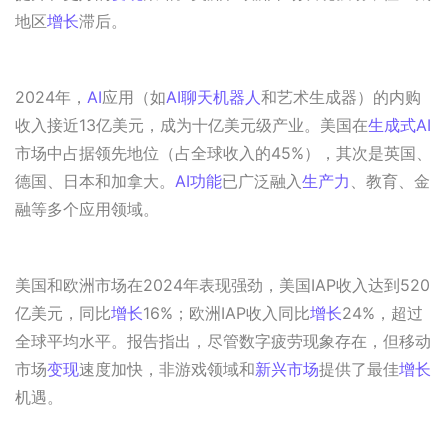
地区
增长
滞后。
2024年，
AI
应用（如
AI
聊天机器人
和艺术生成器）的内购
收入接近13亿美元，成为十亿美元级产业。美国在
生成式AI
市场中占据领先地位（占全球收入的45%），其次是英国、
德国、日本和加拿大。
AI
功能
已广泛融入
生产力
、教育、金
融等多个应用领域。
美国和欧洲市场在2024年表现强劲，美国IAP收入达到520
亿美元，同比
增长
16%；欧洲IAP收入同比
增长
24%，超过
全球平均水平。报告指出，尽管数字疲劳现象存在，但移动
市场
变现
速度加快，非游戏领域和
新兴市场
提供了最佳
增长
机遇。