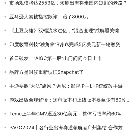
市场规模将达2553亿，短剧出海将走国内短剧的老路？
亚马逊大卖被指控欺诈！赔了8000万
《土豆英雄》双端流水过亿，“混合变现”成解题关键
印度教育科技“独角兽”Byju’s完成5亿美元新一轮融资
首日破发，“AIGC第一股”出门问问今日上市
品牌方是时候重新认识Snapchat了
手游要掀“大法”旋风？索尼：影视IP主机IP统统改手游！
游戏出版合规解读：送审版本和上线版本要至少有80%重合度
Temu上半年GMV逼近30亿美元，整体亏损率约60%
PAGC2024丨各行业出海赛道领航者广州集结 合作方企业名单今日先睹为快！