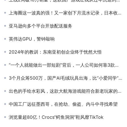
上海圈这一波真的强！又一家创下月流水记录，日本收入仅次于网易
亚马逊向多个平台开放配送服务
英伟达GPU，警钟敲响
2024年的教训：东南亚初创企业终于恍然大悟
“一个人就能做出一部短剧”背后，一人公司如何靠3款工具赚到钱？
3个月众筹500万，国产AI毛绒玩具出海，比“小爱同学”更懂情绪价值？
出色的手绘水彩风，这款大航海游戏能符合新老玩家的期盼吗？
中国工厂远征墨西哥，在抢劫、偷盗、内斗中寻找希望
浏览量超80亿！Crocs“鳄鱼洞洞”鞋风靡TikTok