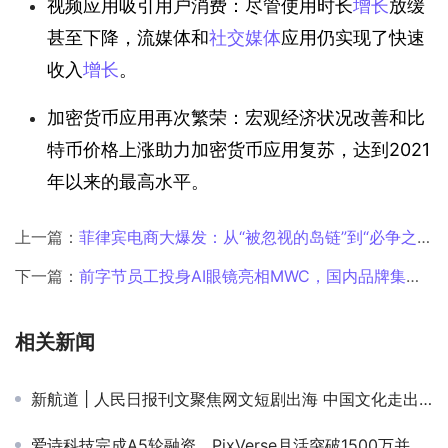
视频应用吸引用户消费：尽管使用时长
增长
放缓
甚至下降，流媒体和
社交媒体
应用仍实现了快速
收入
增长
。
加密货币应用再次繁荣：宏观经济状况改善和比
特币价格上涨助力加密货币应用复苏，达到2021
年以来的最高水平。
上一篇：
菲律宾电商大爆发：从“被忽视的岛链”到“必争之地”
下一篇：
前字节员工投身AI眼镜亮相MWC，国内品牌集体出海，头部厂商出货量超百万
相关新闻
新航道 | 人民日报刊文聚焦网文短剧出海 中国文化走出去新标杆
爱诗科技完成A5轮融资，PixVerse月活突破1500万并将在国内上线