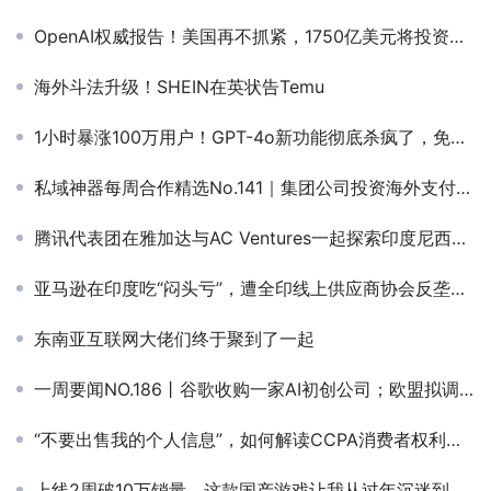
OpenAI权威报告！美国再不抓紧，1750亿美元将投资中国
海外斗法升级！SHEIN在英状告Temu
1小时暴涨100万用户！GPT-4o新功能彻底杀疯了，免费使用
私域神器每周合作精选No.141｜集团公司投资海外支付，游戏等；欧美休闲混变游戏寻发行；出海短剧APP寻求海外平台等
腾讯代表团在雅加达与AC Ventures一起探索印度尼西亚的科技潜力
亚马逊在印度吃“闷头亏”，遭全印线上供应商协会反垄断诉讼
东南亚互联网大佬们终于聚到了一起
一周要闻NO.186丨谷歌收购一家AI初创公司；欧盟拟调查Shein非法产品上架；网易蒙特利尔3A工作室裁员；腾讯内测AI社交“元宝派”
“不要出售我的个人信息”，如何解读CCPA消费者权利？ | 风控Law School
上线2周破10万销量，这款国产游戏让我从过年沉迷到现在