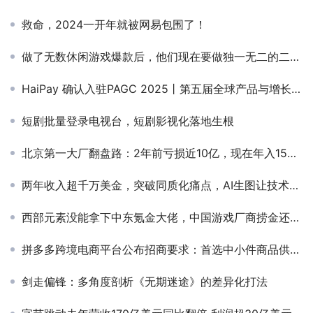
救命，2024一开年就被网易包围了！
做了无数休闲游戏爆款后，他们现在要做独一无二的二次元联机竞技游戏
HaiPay 确认入驻PAGC 2025丨第五届全球产品与增长展会！
短剧批量登录电视台，短剧影视化落地生根
北京第一大厂翻盘路：2年前亏损近10亿，现在年入150亿
两年收入超千万美金，突破同质化痛点，AI生图让技术秒变艺术
西部元素没能拿下中东氪金大佬，中国游戏厂商捞金还要再动脑筋
拼多多跨境电商平台公布招商要求：首选中小件商品供应商
剑走偏锋：多角度剖析《无期迷途》的差异化打法