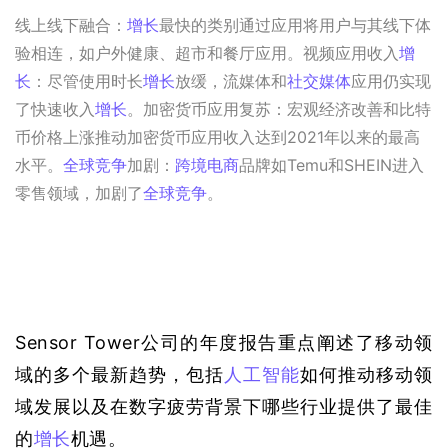
线上线下融合：
增长
最快的类别通过应用将用户与其线下体
验相连，如户外健康、超市和餐厅应用。视频应用收入
增
长
：尽管使用时长
增长
放缓，流媒体和
社交媒体
应用仍实现
了快速收入
增长
。加密货币应用复苏：宏观经济改善和比特
币价格上涨推动加密货币应用收入达到2021年以来的最高
水平。
全球竞争
加剧：
跨境电商
品牌如Temu和SHEIN进入
零售领域，加剧了
全球竞争
。
Sensor Tower公司的年度报告重点阐述了移动领
域的多个最新趋势，包括
人工智能
如何推动移动领
域发展以及在数字疲劳背景下哪些行业提供了最佳
的
增长
机遇。