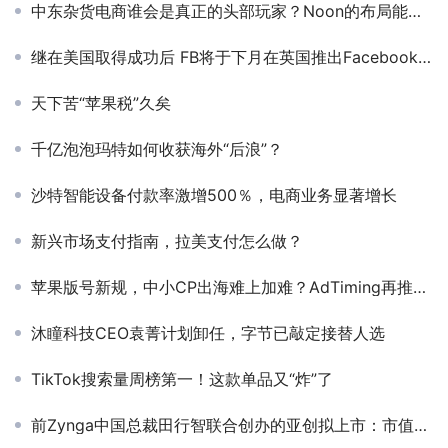
中东杂货电商谁会是真正的头部玩家？Noon的布局能获得认可吗？
继在美国取得成功后 FB将于下月在英国推出Facebook News
天下苦“苹果税”久矣
千亿泡泡玛特如何收获海外“后浪”？
沙特智能设备付款率激增500％，电商业务显著增长
新兴市场支付指南，拉美支付怎么做？
苹果版号新规，中小CP出海难上加难？AdTiming再推优质出海扶持项目
沐瞳科技CEO袁菁计划卸任，字节已敲定接替人选
TikTok搜索量周榜第一！这款单品又“炸”了
前Zynga中国总裁田行智联合创办的亚创拟上市：市值25亿美元 公司PPT曝光