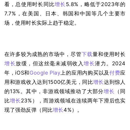
看，总使用时长同比
增长
5.8%，略低于2023年的
7.7%，在美国、日本、韩国和中国等几个主要市
场，使用时长实际上趋于稳定。
在许多较为成熟的市场中，尽管
下载
量和使用时长
增长
放缓，但这丝毫未减弱收入
增长
潜力。2024
年，iOS和
Google Play
上的应用内购买以及
付费
应
用和游戏收入达到1500亿美元，同比
增长
达到惊人
的13%。其中，非游戏领域推动了大部分
增长
（同
比
增长
23%），而游戏领域在连续两年下滑后也实
现了强劲反弹（同比
增长
4%）。