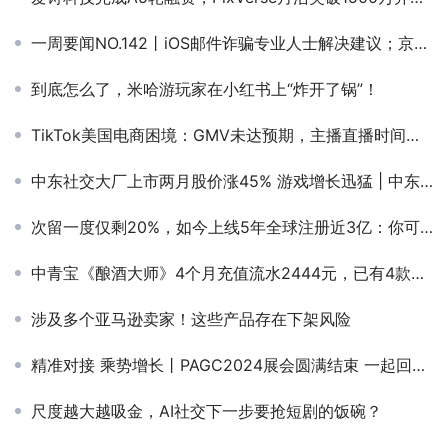
一周要闻NO.142丨iOS邮件诈骗专业人士解决建议；京东大规模招募海外商家；xAI进军AI视频领域；中国短剧狂卷全球
到底怎么了，米哈游玩家在小红书上“炸开了锅”！
TikTok美国电商困境：GMV未达预期，主播直播时间受限
中东社交大厂上市两月股价涨45% 游戏增长迅猛 | 中东出海秀
次留一度仅剩20%，如今上线5年全球注册近3亿：你可能低估了这款游戏
中青宝《酿酒大师》4个月充值流水2444元，已有4款项目在研
涉及多个亚马逊卖家！这些产品存在下架风险
精准对接 乘势增长丨PAGC2024展会圆满结束 一起回顾精彩瞬间！
尺度越大越吸金，AI社交下一步要抢短剧的饭碗？