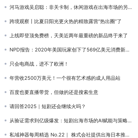
河马游戏吴启聪：非关卡制，休闲游戏在出海市场的另一种可能
跨境观察丨比夏日阳光更火热的精致露营“热出圈”了
上线即登顶免费榜，天美近两年最重磅的新品终于来了
NPD报告：2020年美国玩家创下了569亿美元消费新纪录根据NPD市场调查的最新报告，2020年美国在电子游戏上的支出创下了569亿美元的新纪录，与2019年相比增长了27%。在硬件上的支出达到了2011年以
只会电商战，进不了欧洲！
年营收2500万美元！一个很有艺术感的成人用品站
百度也要直播带货，但做的还是搜索生意
请回答2025｜短剧还会继续火吗？
从验证需求到亿级爆发：短剧出海市场的AI赋能与策略演变
私域神器每周精选 No.22｜ 株式会社提供出海日本推广服务 手游新品寻海外发行