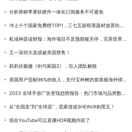
分析师称苹果软硬件一体化订阅服务不可避免
冲上十个国家免费榜TOP1，三七互娱暗黑题材放置街机SLG异军突起，开年爆款席位预定？
私域神器读财报：海外项目不及预期被关停，完美世界Q2净亏损2亿元
又一深圳大卖或被美国禁售！
莉莉丝裁撤《剑与家园2》，百人团队解散
美国用户贡献96%的收入，支付宝种树的套路被海外情侣应用玩明白了
2023 全球手游广告变现趋势报告：热门市场与品类数据剖析
从“全国卖”到“全球卖”，卖家借道SHEIN冲刺黑五！
现在YouTube可以直播HDR视频内容了