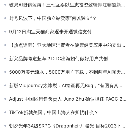
破局AI眼镜蓝海！三七互娱以生态投资逻辑押注赛道新王者
封号风波下，中国独立站卖家“何以独立”？
9月12日淘宝天猫商家逐步开通微信支付
【热点追踪】亚太地区消费者在健康健美应用中的支出增加了 35% 以上
新兴品牌弯道超车？DTC出海如何做好用户共创
5000万美元流水，5000万用户下载，不到两年AI聊天机器人再添新创意
新版Midjourney太炸裂：AI绘画再无Bug，“有图有真相”时代彻底过去
Adjust 中国区销售负责人 Juno Zhu 确认担任 PAGC 2025丨第五届全球产品与增长展会 短剧出海增长峰会演讲嘉宾
TikTok折戟美国，中国出海人在担忧什么？
朝夕光年3A级SRPG《Dragonheir》曝光 目标2023下半年全球发行