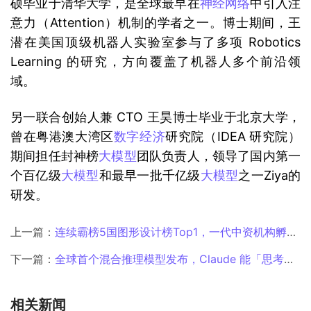
硕毕业于清华大学，是全球最早在
神经网络
中引入注
意力（Attention）机制的学者之一。博士期间，王
潜在美国顶级机器人实验室参与了多项 Robotics 
Learning 的研究，方向覆盖了机器人多个前沿领
域。
另一联合创始人兼 CTO 王昊博士毕业于北京大学，
曾在粤港澳大湾区
数字经济
研究院（IDEA 研究院）
期间担任封神榜
大模型
团队负责人，领导了国内第一
个百亿级
大模型
和最早一批千亿级
大模型
之一Ziya的
研发。
上一篇：
连续霸榜5国图形设计榜Top1，一代中资机构孵化，AI视频出海再现“新星”
下一篇：
全球首个混合推理模型发布，Claude 能「思考」了，实测发现这些细节
相关新闻