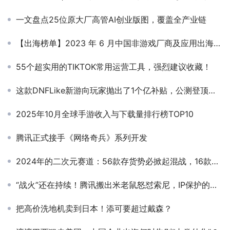
一文盘点25位原大厂高管AI创业版图，覆盖全产业链
【出海榜单】2023 年 6 月中国非游戏厂商及应用出海收入 30 强
55个超实用的TIKTOK常用运营工具，强烈建议收藏！
这款DNFLike新游向玩家抛出了1个亿补贴，公测登顶免费榜
2025年10月全球手游收入与下载量排行榜TOP10
腾讯正式接手《网络奇兵》系列开发
2024年的二次元赛道：56款存货势必掀起混战，16款或已夭折
“战火”还在持续！腾讯搬出米老鼠怒怼索尼，IP保护的边界到底该如何界定？开发者如何维权？
把高价洗地机卖到日本！添可要超过戴森？