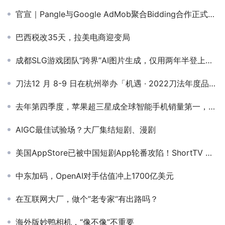
官宣｜Pangle与Google AdMob聚合Bidding合作正式上线！
巴西税改35天，拉美电商迎变局
成都SLG游戏团队“跨界”AI图片生成，仅用两年半登上全球Top3
刀法12 月 8-9 日在杭州举办「机遇 · 2022刀法年度品效峰会」
去年第四季度，苹果超三星成全球智能手机销量第一，四年来首次
AIGC最佳试验场？大厂集结短剧、漫剧
美国AppStore已被中国短剧App轮番攻陷！ShortTV 飙升38名登顶下载榜
中东加码，OpenAI对手估值冲上1700亿美元
在互联网大厂，做个”老专家“有出路吗？
海外版妙鸭相机，“像不像”不重要