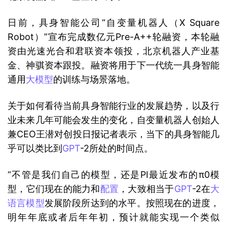
日前，具身智能公司“自变量机器人（X Square 
Robot）”宣布完成数亿元Pre-A++轮融资，本轮融
资由光速光合和君联资本领投，北京机器人产业基
金、神骐资本跟投。融资将用于下一代统一具身智能
通用
大模型
的训练与场景落地。
关于如何看待当前具身智能行业的发展趋势，以及行
业未来几年可能会发生的变化，自变量机器人创始人
兼CEO王潜对创投日报记者表示，当下的具身智能几
乎可以类比到
GPT
-2所处的时间点。
“不管是我们自己的模型，还是PI最近发布的π0模
型，它们现在的能力和
配置
，大致相当于
GPT
-2在
大
语言模型
发展阶段所达到的水平。按照现在的进度，
明年年底或者后年年初，预计就能实现一个类似