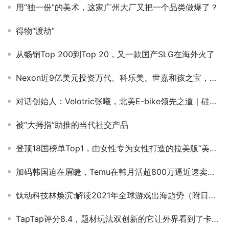
用“独一份”的美术，这家广州大厂又把一个品类做爆了？
得物“渡劫”
从畅销Top 200到Top 20，又一款国产SLG在海外火了
Nexon近9亿美元投资万代、科乐美、世嘉和孩之宝，只为“交个朋友”
对话创始人：Velotric张曦，北美E-bike领先之道｜硅兔活动
被“大拇指”助推的当代社交产品
登顶18国榜单Top1，由女性专为女性打造的拉美版“美柚”上线
加码韩国迫在眉睫，Temu在韩月活超800万逼近速卖通，当地人最爱买的居然不是3C？
钛动科技林焕滨:解读2021年全球游戏出海趋势（附日韩手游营销白皮书下载）
TapTap评分8.4，题材玩法双创新的它让外界看到了卡牌品类的新方向