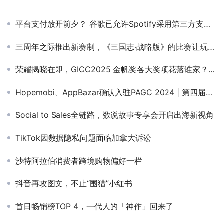
平台支付放开前夕？ 谷歌已允许Spotify采用第三方支付系统
三周年之际推出新赛制，《三国志·战略版》的比赛让玩家打嗨了
荣耀揭晓在即，GICC2025 金帆奖各大奖项花落谁家？诚邀共见出海先锋力量！
Hopemobi、AppBazar确认入驻PAGC 2024 | 第四届全球产品与增长展会！
Social to Sales全链路，数说故事专享会开启出海新视角
TikTok因数据隐私问题面临加拿大诉讼
沙特阿拉伯消费者跨境购物偏好一栏
抖音再攻图文，不止“围猎”小红书
首日畅销榜TOP 4，一代人的「神作」回来了