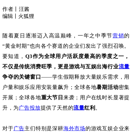
作者丨汪酱
编辑丨火狐狸
随着夏日逐渐迈入高温巅峰，一年之中季节
营销
的
“黄金时期”也向各个赛道的企业们发出了强烈召唤。
要知道，
Q3作为全球用户活跃度最高的季度之一，
不仅是传统消费旺季，更是游戏与互娱出海行业
流量
争夺的关键窗口
——学生假期释放大量娱乐需求，用
户量和娱乐应用安装量飙升；全球各地
暑期活动
密集
开展；全球各地
重大节日
来袭；用户在线时长显著提
升，为
广告投放
提供了天然
的
流量
红利
。
对于
广告
主们特别是深耕
海外市场
的游戏互娱企业来