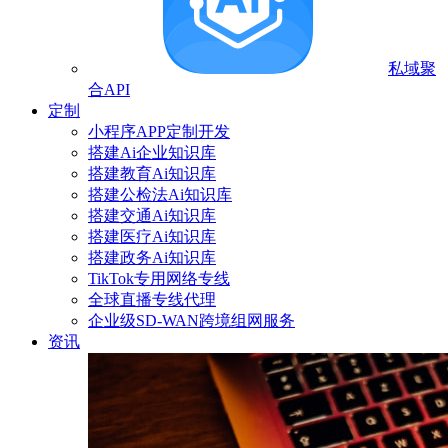
私域聚
合API
定制
小程序APP定制开发
搭建Ai企业知识库
搭建教育Ai知识库
搭建公检法Ai知识库
搭建交通Ai知识库
搭建医疗Ai知识库
搭建政务Ai知识库
TikTok专用网络专线
全球直播专线代理
企业级SD-WAN跨境组网服务
资讯