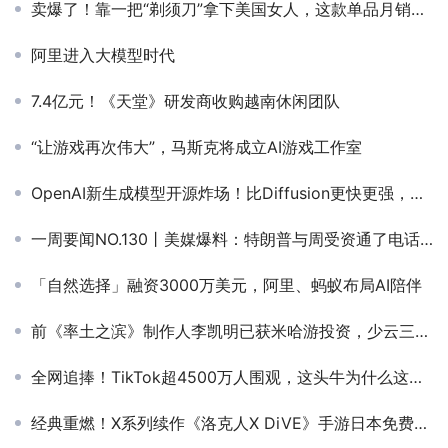
卖爆了！靠一把“剃须刀”拿下美国女人，这款单品月销超百万美元
阿里进入大模型时代
7.4亿元！《天堂》研发商收购越南休闲团队
“让游戏再次伟大”，马斯克将成立AI游戏工作室
OpenAI新生成模型开源炸场！比Diffusion更快更强，清华校友宋飏一作
一周要闻NO.130丨美媒爆料：特朗普与周受资通了电话；腾讯将幻塔海外运营交回完美世界；阿里巴巴进军非洲；xAI再融60亿美元
「自然选择」融资3000万美元，阿里、蚂蚁布局AI陪伴
前《率土之滨》制作人李凯明已获米哈游投资，少云三七或参投
全网追捧！TikTok超4500万人围观，这头牛为什么这么火？
经典重燃！X系列续作《洛克人X DiVE》手游日本免费榜夺冠！