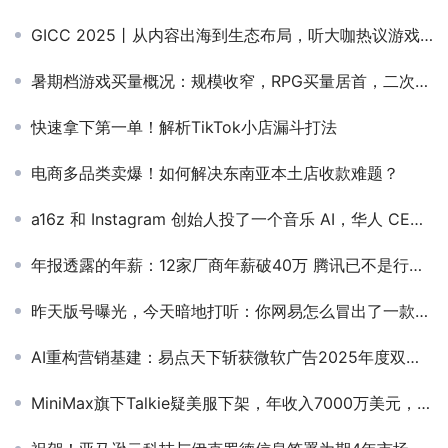
GICC 2025丨从内容出海到生态布局，听大咖热议游戏产业破局增长的“关键战场”！
暑期档游戏买量概况：规模收窄，RPG买量居首，二次元投放增速翻倍
快速拿下第一单！解析TikTok小店漏斗打法
电商多品类卖爆！如何解决东南亚本土店收款难题？
a16z 和 Instagram 创始人投了一个音乐 AI，华人 CEO 种子轮 1000 万美金
年报透露的年薪：12家厂商年薪破40万 腾讯已不是行业天花板
昨天版号曝光，今天暗地打听：你网易怎么冒出了一款《天启行动》？
AI重构营销基建：易点天下斩获微软广告2025年度双项大奖
MiniMax旗下Talkie疑美服下架，年收入7000万美元，已是AI独角兽旗下最成功的出海产品