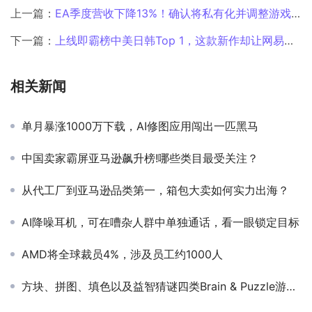
上一篇：
EA季度营收下降13%！确认将私有化并调整游戏战略
下一篇：
上线即霸榜中美日韩Top 1，这款新作却让网易自家策划打起来了
相关新闻
单月暴涨1000万下载，AI修图应用闯出一匹黑马
中国卖家霸屏亚马逊飙升榜!哪些类目最受关注？
从代工厂到亚马逊品类第一，箱包大卖如何实力出海？
AI降噪耳机，可在嘈杂人群中单独通话，看一眼锁定目标
AMD将全球裁员4%，涉及员工约1000人
方块、拼图、填色以及益智猜谜四类Brain & Puzzle游戏解析