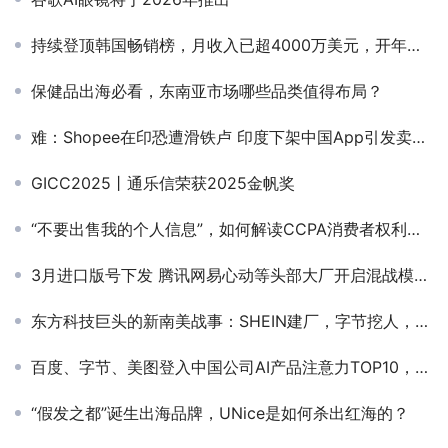
持续登顶韩国畅销榜，月收入已超4000万美元，开年首个SLG爆款诞生？
保健品出海必看，东南亚市场哪些品类值得布局？
难：Shopee在印恐遭滑铁卢 印度下架中国App引发卖家出逃
GICC2025丨通乐信荣获2025金帆奖
“不要出售我的个人信息”，如何解读CCPA消费者权利？ | 风控Law School
3月进口版号下发 腾讯网易心动等头部大厂开启混战模式！（附表单）
东方科技巨头的新南美战事：SHEIN建厂，字节挖人，阿里砍一刀……
百度、字节、美图登入中国公司AI产品注意力TOP10，工具类产品出海抢夺用户心智丨AI榜单解读
“假发之都”诞生出海品牌，UNice是如何杀出红海的？