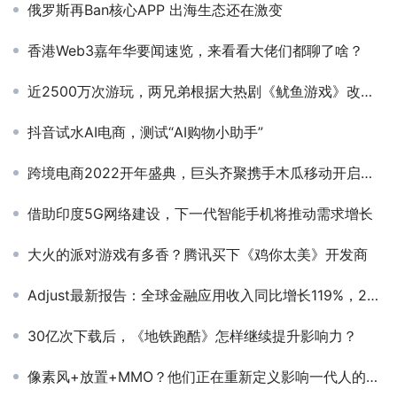
俄罗斯再Ban核心APP 出海生态还在激变
香港Web3嘉年华要闻速览，来看看大佬们都聊了啥？
近2500万次游玩，两兄弟根据大热剧《鱿鱼游戏》改编的游戏成大黑马
抖音试水AI电商，测试“AI购物小助手”
跨境电商2022开年盛典，巨头齐聚携手木瓜移动开启跨境聚能周
借助印度5G网络建设，下一代智能手机将推动需求增长
大火的派对游戏有多香？腾讯买下《鸡你太美》开发商
Adjust最新报告：全球金融应用收入同比增长119%，2024年增长态势将持续
30亿次下载后，《地铁跑酷》怎样继续提升影响力？
像素风+放置+MMO？他们正在重新定义影响一代人的「神作」