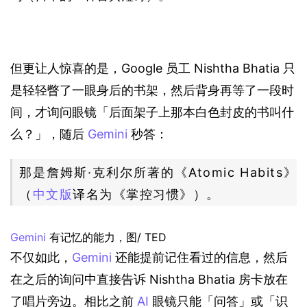
但更让人惊喜的是，Google 员工 Nishtha Bhatia 只
是轻轻瞥了一眼身后的书架，然后背身再等了一段时
间，才询问眼镜「后面架子上那本白色封皮的书叫什
么？」，随后 
Gemini
 秒答：
那是詹姆斯·克利尔所著的《Atomic Habits》
（
中文版
译名为《掌控习惯》）。
Gemini
 有记忆的能力，图/ TED
不仅如此，
Gemini
 还能提前记住看过的信息，然后
在之后的询问中直接告诉 Nishtha Bhatia 房卡放在
了唱片旁边。相比之前 
AI
 眼镜只能「问答」或「识