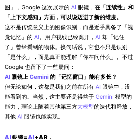
图」，Google 这次展示的 
AI
 眼镜，
在「连续性」和
「上下文感知」方面，可以说迈进了新的维度。
这不是传统意义上的图像识别，而是近乎具备了「视
觉记忆」的 
AI
。用户视线已经离开，
AI
 却「记住
了」曾经看到的物体。换句话说，它也不只是识别
「是什么」，而是真正能理解「你在问什么」。不过 
Google 也留下了一些疑问：
AI
 眼镜上 
Gemini
 的「记忆窗口」能有多长？
但无论如何，这都是我们之前在所有 
AI
 眼镜中，没
能看到的。当然，这主要还是得益于 
Gemini
 模型的
能力，理论上随着其他第三方
大模型
的迭代和释放，
其他 
AI
 眼镜也能实现。
AI
眼镜=
AI
+AR，