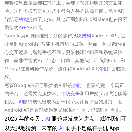
屏将信息直接呈现在镜片上，实现了视觉和听觉的交互体
验。这种多模态交互方式更符合人类的认知习惯，也为AR
导航等
功能
提供了支持。其他厂商如Rokid和Meta也在探索
类似的
AI
+AR路线。
Google为
AI
眼镜推出了新的操作
系统架构
Android XR，旨
在复制Android在智能手机市场的成功。然而，
AI
眼镜的核
心交互逻辑与智能手机不同，更依赖即时响应和系统级协
作，而非传统的App生态。目前，其他头部厂商如Rokid和
Meta都在自研操作系统，这使得Android XR的
推广
面临挑
战。
尽管Google展示了强大的
AI
眼镜
功能
，但要构建一个真正
的平台，还需要克服技术、
市场竞争
和用户交互习惯迁移等
挑战。
AI
眼镜展现出成为新一代个人计算平台的潜力，但
Android XR是否能成为定义标准的平台，仍需时间验证。
2025 年的今天，
AI
 眼镜越发成为焦点，或许我们可
以大胆地猜测，未来的 
AI
 助手不是藏在手机 App 