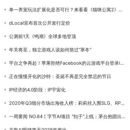
单一养宠玩法扩展化是否可行？来看看《猫咪公寓2》的设计
dLocal宣布首次公开发行定价
公测前1天《鸣潮》全球多地登顶
年关将至，独立游戏人该如何熬过“寒冬”
平台之争再起！苹果拒绝Facebook的云游戏平台登录iOS
正在慢慢开化的沙特：圣诞不再是完全禁忌的节日
IP经济的4.0阶段：IP宇宙化
2020年Q3细分市场出海收入榜：莉莉丝入围SLG、RPG双榜Top 2
一周要闻 NO.84丨字节AI项目 "扣子"上线；茅台抱团出海；3D打印笔月入40万
谷歌AI眼镜将于2026年推出