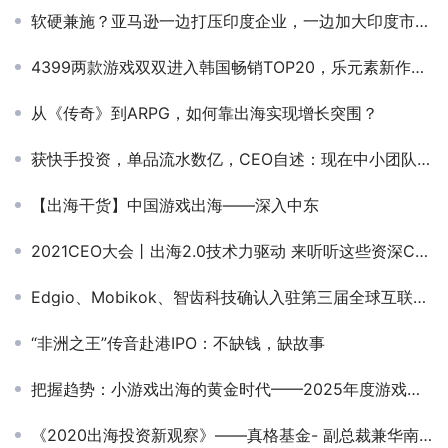
软硬兼施？亚马逊一边打压印度企业，一边加大印度市场投资
4399两款游戏双双进入韩国畅销TOP20，乐元素新作拿下日本畅销第三 | 一周出海榜
从《传奇》到ARPG，如何靠出海实现增长突围？
获快手投资，单品流水数亿，CEO自述：现在中小团队难得要死
【出海干货】中国游戏出海——深入中东
2021CEO大会丨出海2.0技术力驱动 来听听这些资深CTO对于海外千亿市场的思考
Edgio、Mobikok、智齿科技确认入驻第三届全球互联网产业CEO大会展位
“非洲之王”传音赴港IPO：不缺钱，缺故事
把握趋势：小游戏出海的黄金时代——2025年度游戏商务大会圆满举办
《2020出海投资新观察》——真格基金- 副总裁兼华南区负责人-关山行