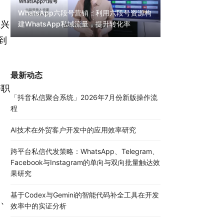
WhatsApp六段号营销：利用六段号资源构
王兴
建WhatsApp私域流量，提升转化率
WhatsApp无限
到
30000条陌生私
最新动态
辞职
「抖音私信聚合系统」2026年7月份新版操作流
程
AI技术在外贸客户开发中的应用效率研究
，
跨平台私信代发策略：WhatsApp、Telegram、
Facebook与Instagram的单向与双向批量触达效
果研究
基于Codex与Gemini的智能代码补全工具在开发
部、
效率中的实证分析