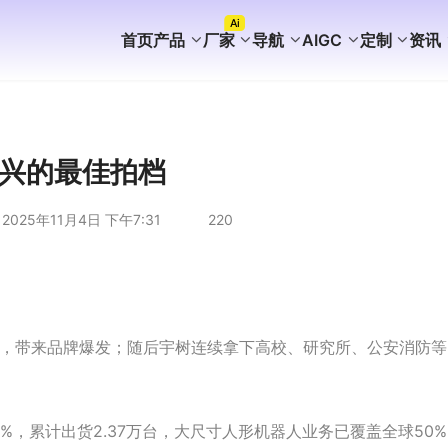
Ai
首页
产品
厂家
导航
AIGC
定制
资讯
FaceBook获客
WhatsApp获客
instagram获客
TikTok Ai矩阵营销
WhatsApp Ai产号系统
WhatsApp Shop
WhatsApp Ai广告
WhatsApp Ai客服
海外AI聚合营销拓客系统
海外PC版获客系统
Ai企业知识库介绍
外贸营销推广代运营
谷歌站群SEO案例
WhatsApp+deepseek
WhatsApp磐石系统
WhatsApp Ai超链客服
代理加盟分销合作
WhatsApp无限产群系统
国内APP版获客系统
海外获客系统企业版
短剧出海分销系统
国内GEO服务方案
海外GEO服务方案
游戏出海营销方案
外贸易询盘服务方案
谷歌站群SEO服务方案
WS/TG/RCS/IM代发服务
兴的最佳拍档
2025年11月4日 下午7:31
220
晚，带来品牌爆发；随后宇树连续拿下高校、研究所、公安消防等
70%，累计出货2.37万台，大尺寸人形机器人业务已覆盖全球50