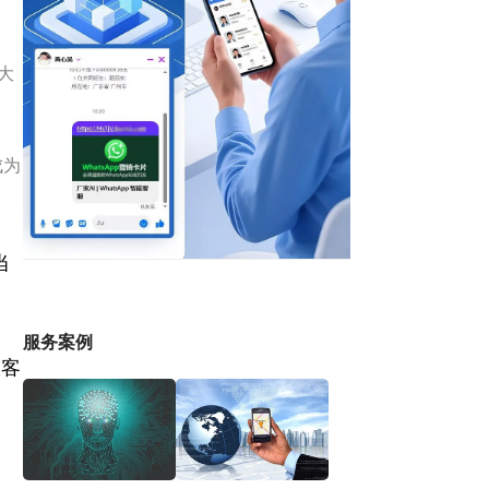
大
成为
当
服务案例
极客
匪