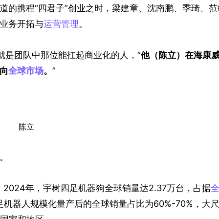
道的携程“四君子”创业之时，梁建章、沈南鹏、季琦、范
业务开拓与
运营管理
。
就是团队中那位能扛起商业化的人，“
他（陈立）在海康
向
全球市场
。
”
陈立
。
。2024年，宇树四足机器狗全球销量达2.37万台，占据
其四足机器人规模化量产后的全球销量占比为60%-70%，大