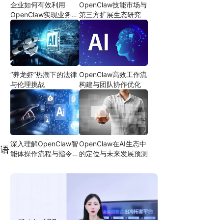
企业如何有效利用
OpenClaw技能市场与
OpenClaw实现业务自
第三方扩展生态研究
动化
“养龙虾”热潮下的法律
OpenClaw高效工作流
与伦理挑战
构建与团队协作优化
深入理解OpenClaw智
OpenClaw在AI生态中
英语
能体操作流程与指令设
的定位与未来发展预测
计
由