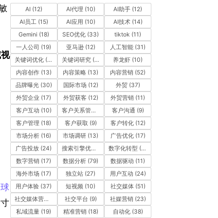
敏
AI
(12)
AI代理
(10)
AI助手
(12)
AI员工
(15)
AI应用
(10)
AI技术
(14)
Gemini
(18)
SEO优化
(33)
tiktok
(11)
一人公司
(19)
亚马逊
(12)
人工智能
(31)
威视
关键词优化
(10)
关键词研究
(12)
养龙虾
(10)
内容创作
(13)
内容策略
(13)
内容营销
(52)
品牌曝光
(30)
国际市场
(12)
外贸
(37)
外贸企业
(17)
外贸获客
(12)
外贸营销
(11)
客户互动
(10)
客户关系管理
(11)
客户沟通
(9)
客户管理
(18)
客户获取
(9)
客户转化
(12)
市场分析
(16)
市场调研
(13)
广告优化
(17)
广告投放
(24)
搜索引擎优化
(41)
数字化转型
(19)
数字营销
(17)
数据分析
(79)
数据驱动
(11)
海外市场
(17)
独立站
(27)
用户互动
(24)
全球
用户体验
(37)
短视频
(10)
社交媒体
(51)
社交媒体营销
(10)
社交平台
(9)
社媒营销
(23)
尺寸
私域流量
(19)
精准营销
(18)
自动化
(38)