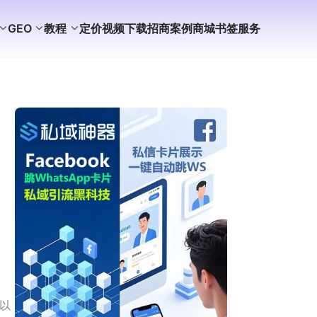
GEO
教程
定价
视频
下载
招商
案例
商城
书签
服务
%以