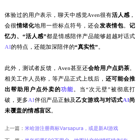
体验过的用户表示，聊天中感觉
Aven很有
活人感
，
会很
情绪化
地用一些标点符号，还会
发表情包
。
记
忆力、
“活人感”
都是情感陪伴产品能够超越对话式
AI
的特点，还能加深陪伴的
“真实性”
。
此外，测试者反馈，
Aven甚至还
会给用户点奶茶
。
相关工作人员称，
等产品正式上线后，
还可能会推
出帮助用户点外卖的
功能
。
当
“次元壁”被彻底打
破，
更多
AI
伴侣产品正触及
乙女游戏与
对话式
AI
尚
未覆盖的情感盲区
。
上一篇：
米哈游注册商标Varsapura，或是新AI游戏