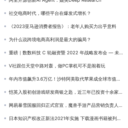
阿里开源创新AI Agent：媲美Deep Research
社交电商时代，哪些平台在爆发式增长？
《2023亚马逊消费者报告》：老年人购买力出乎意料
为什么说跨境电商高利润是最大的骗局？
重磅｜数数科技 C 轮融资暨 2022 年战略发布会 — 未来 · 数造 ！
V社跟任天堂中路对轰，做PC掌机可不是闹着玩
年内市值飙升3.6万亿！沙特阿美取代苹果成全球市值最高公司
恺英入股初创游戏研发商银之匙，近三年已投资十余家游戏公司
网易暴雪国服回归正式官宣，魔兽手游产品营销负责人曝光
日本知识产权改正新法2021年实施 下载漫画书籍被列为非法