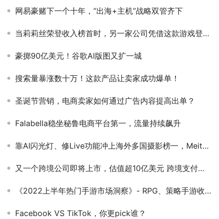
网易豪赌下一个十年，“出海+主机”战略双管齐下
当莉莉丝荣登收入榜首时，另一家公司凭借这款游戏登上“全球最具创新力公司”第9名
豪掷90亿美元！谷歌AI版图又扩一城
搜索量暴涨数十万！这款产品让卖家成功爆单！
圣诞节营销，电商卖家如何通过广告内容提高出单？
Falabella稳坐秘鲁电商平台第一，流量持续飙升
靠AI闪光灯、修Live功能冲上海外多国摄影榜一，Meitu把“用户心理”玩明白了？
又一个跨境公司即将上市，估值超10亿美元 跨境支付公司PingPong在第二期上市辅导中披露拟申报深圳证券交易所创业板上市。 图片 浙江证监局官网显示，1月11日，中信证券披露了关于杭州乒乓
《2022上半年热门手游市场洞察》- RPG、策略手游收入最高，超休闲手游下载量增长最明显
Facebook VS TikTok，你更pick谁？