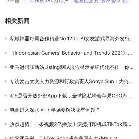
下一篇：
半年积累580万用户，地图社交的“情怀续作”在欧美翻红
相关新闻
私域神器每周合作精选No.120｜AI女友游戏寻海外发行；混合变现塔防寻发行；小游戏研发团队寻求资金
《Indonesian Gamers’ Behavior and Trends 2021》——Setiawan GGWP.ID-CEO-Ricky
亚马逊阿联酋站Listing测试报告显示品牌优化不佳，你中枪了吗？
专访麦吉太文人力资源和行政负责人Sonya Sun：为何说裁员反而是机会？
iOS是否开放外部App下载，全球隐私峰会苹果CEO库克与欧美监管再度博弈
电商进入深水区 下半场要解决哪些问题？
热点趋势 | 一条视频2亿播放！便携打印机成TikTok高人气产品
借鉴亚马逊，TikTok Shop或在美国有大动作！？