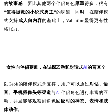
的
故事感
，要比其他两个伴侣角色
厚重
得多，很有
“值得拯救的小说式男主”
的味道。同时，在陪伴模
式支持
成人向内容
的基础上，
Valentine显得更有性
格张力。
女性向伴侣赛道，
在试探乙游和对话式
AI
的盲区？
以
Grok的陪伴模式为支撑，用户可以通过
对话、语
音、手机摄像头等渠道
与
AI
伴侣角色进行丰富的互
动，并且能够观察到角色
回应时的神态、表情和肢
体动作
。