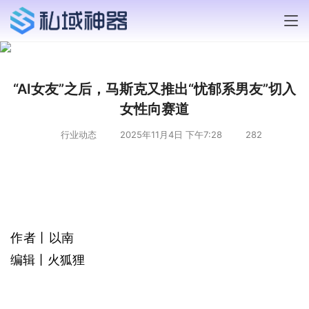
“AI女友”之后，马斯克又推出“忧郁系男友”切入
女性向赛道
行业动态
2025年11月4日 下午7:28
282
作者丨以南
编辑丨火狐狸