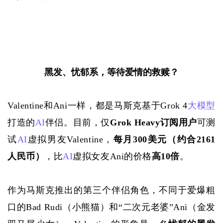
黑发、忧郁系，等待爱情的救赎？
Valentine和Ani一样，都是马斯克基于
Grok 4
大模型
打造的
AI
伴侣。目前，仅
Grok Heavy订阅用户
可测
试
AI
虚拟男友Valentine
，
每月
300美元（约合2161
人民币）
，比
AI
虚拟女友Ani的价格
高
10倍
。
作为马斯克推出的第三个伴侣角色，不同于爱爆粗
口的
Bad Rudi（小熊猫）和“二次元老婆”Ani（金发