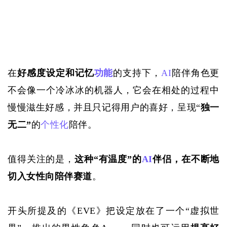
在
好感度设定和记忆
功能
的支持下，
AI
陪伴角色更
不会像一个冷冰冰的机器人，它会在相处的过程中
慢慢滋生好感，并且只记得用户的喜好，呈现“
独一
无二
”
的
个性化
陪伴。
值得关注的是，
这种
“有温度”的
AI
伴侣，在不断地
切入女性向陪伴赛道
。
开头所提及的《
EVE》
把设定放在了一个
“虚拟世