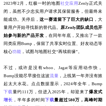
2023年2月，红极一时的地图
社交应用
Zenly正式关
闭，虽然不少忠实用户请求其保留服务，但最终未
能成功。关停后，
这一赛道留下了巨大的缺口
，大
量用户开始寻找新的替代品。
原
Zenly团队成员也开
始参与新的产品开发
，在同年年底，又推出了一款
同类应用
Bump，保留了共享实时位置、好友动态等
核心
功能
，试图与地图社交“再续前缘”。
不过，或许是没有
whoo、Jagat等应用动作快，
Bump没能尽早接住这波
流量
，上线第一年并没有掀
起太大水花。点点数据显示，2024年全年，Bump
下载
量约111万，但进入2025年，却迎来了
爆发式
增长
，半年多的时间
下载
量超过
580万，高峰时期