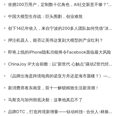
坐拥200万用户，定制数十亿角色，AI社交新意不够？“剧本杀”来凑
中国大模型生存战：巨头围剿，创业难熬
创下14亿年收入，来自宁波的200多人团队如何凭借“冰块生意”突围北美？
押注机器人，能否让英伟达复刻大模型的产业红利？
即将上线的iPhone隐私功能将令Facebook面临最大风险
ChinaJoy IP大会前瞻：以“新世代 心触点”撬动Z世代经济新蓝海
《品牌出海是跨境电商的诺亚方舟还是海市蜃楼？》——坚果资本- 合伙人-孙鸿达
新消费席卷东南亚，双十一解锁精致生活新浪潮！
马斯克与加州彻底决裂：这事他真忍不了
品牌DTC，打造跨境新增量——钛动科技- 合伙人-林焕滨