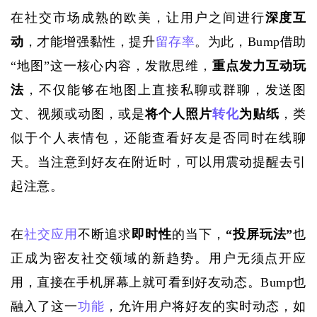
在社交市场成熟的欧美，让用户之间进行
深度互
动
，才能增强黏性，提升
留存率
。为此，
Bump借助
“地图”这一核心内容，发散思维，
重点发力互动玩
法
，不仅能够在地图上直接私聊或群聊，发送图
文、视频或动图，或是
将个人照片
转化
为贴纸
，类
似于个人表情包，还能查看好友是否同时在线聊
天。当注意到好友在附近时，可以用震动提醒去引
起注意。
在
社交应用
不断追求
即时性
的当下，
“投屏玩法”
也
正成为密友社交领域的新趋势。用户无须点开应
用，直接在手机屏幕上就可看到好友动态。
Bump也
融入了这一
功能
，允许用户将好友的实时动态，如