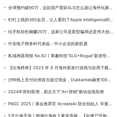
全球预约破90万，这款国产星际SLG怎么就让海外玩家上头了？
钉钉上线的365会员，让人看到了Apple Intelligence的影子
玩手机轻松躺赚20万，这家公司是新型骗局还是伟大创新？
中东电子商务时代来临：中小企业的新机遇
私域神器周报 No.62丨掌趣科技“SLG+Rogue”新游登顶中国港澳台 TikTok将关闭美区半闭环
【出海榜单】2023 年 9 月海外新发行游戏与应用下载榜单
沙特线上支付比例首次超过现金，Dukkantek融资1000万美元，Aramex 快递收入疲软……
2024年营利双增，易点天下“AI+营销”驱动业绩高增
PAGC 2025丨展会推荐官 XcreateAI 联合创始人 辛童、比心传媒 商务负责人 小新、ATM Capital 创始合伙人 碧鸿 邀您参与万人出海展会
5月出海手游丨鸣潮出海收入紧逼原神，【向僵尸开炮】【次神光之觉醒】组队出海