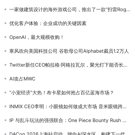
一家做建筑设计的海外游戏公司，推出了一款“扫雷Rogue塔防”？
优化客户体验：企业成功的关键因素
OpenAI，最大规模收购！
寒风吹向美国科技公司 谷歌母公司Alphabet裁员1.2万人
Twitter新任CEO帕拉格·阿格拉瓦尔，聚光灯下能否长袖善舞
AI攻占MWC
“小宠经济”大热！布卡星如何抢占百亿蓝海市场？
INMIX CEO李明：小眼镜如何做成大市场 音米眼镜跨境DTC电商0-1品牌构建之路
IP 与乱斗玩法的强强联合：One Piece Bounty Rush 全球用户支出破 5 亿美元
DACon 2026上海站启动，驶向AI深水区，构建下一代「Data+AI」基座