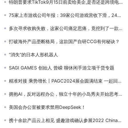
特朗普要求TikTok9月15日前卖给美企,是否还是跨境电商的引流神器？
75家上市游戏公司年报：39家公司游戏营收下滑，24家出现亏损
多次寻求收购失败，这家公司痛定思痛，竟挖到了一款“10亿”流水的爆款
打破海外产品垄断格局，这款国产自研CCG有何秘诀？
“消失”的日本人形机器人
SAGI GAMES 创始人 曾嵘 聊休闲手游立项干货专题
精准对接 乘势增长丨PAGC2024展会圆满结束 一起回顾精彩瞬间！
拥抱AI，反对远程办公，独立十年的小岛秀夫开始思考余生
美国会办公室被要求禁用DeepSeek！
携十余款产品云上相见 盛趣游戏确认参展2022 ChinaJoy线上展（CJ Plus）