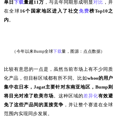
单日
下载
量超11万
，与去年同期形成明显
对比
，并
在全球
16个国家地区进入了社交
免费
榜Top10之
内
。
（今年以来
Bump全球
下载
量，图源：点点数据）
比较有意思的一点是，虽然当前市场上有不少同质
化产品，但目标区域都有所不同。比如
whoo的用户
集中在日本，Jagat主要针对东南亚地区，Bump则
将目光对准了欧美市场
。这种区域的
差异化
有效避
免了这些产品间的直接竞争
，并让整个赛道在全球
范围内实现同步发展。