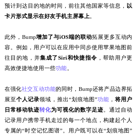
预计到达目的地的时间，前往其他国家等信息，
以
卡片形式显示在好友手机主屏幕上
。
此外，
Bump
增加了与
iOS端的联动
拓展更多互动内
容。例如，用户可以在应用中同步使用苹果地图前
往目的地，并
集成了
Siri和快捷指令
，帮助用户更
高效便捷地使用一些
功能
。
在强化
社交互动
功能
的同时，
Bump还将产品边界拓
展至
个人记录
领域，推出
“划痕地图”
功能
，
将用户
日常移动轨迹
转化
为可视化的数字足迹
。通过自动
记录用户携带手机走过的每一个地点，构建起个人
专属的
“时空记忆图谱”。用户既可以在“划痕地图”