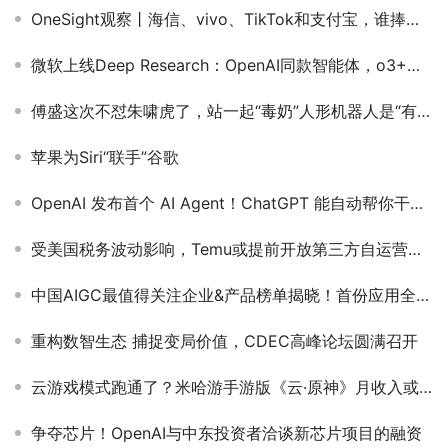
OneSight观察丨海信、vivo、TikTok和支付宝，谁捧走了欧洲杯社媒营销的德劳内奖杯？
微软上线Deep Research：OpenAI同款智能体，o3+必应双王炸
傅盛这次不怼朱啸虎了，站一起“毒奶”人形机器人是“有害的泡沫”
苹果为Siri“联手”谷歌
OpenAI 发布首个 AI Agent！ChatGPT 能自动帮你干活了
受美国税务波动影响，Temu或提前开放第三方自运营店铺入驻
中国AIGC最值得关注企业&产品榜单揭晓！首份应用全景图谱发布
重构数智生态 捕捉变局价值，CDEC高峰论坛圆满召开
云游戏模式跑通了？米哈游手游版《云·原神》月收入或达2000万元
争夺芯片！OpenAI与中东投资者洽谈新芯片项目的融资