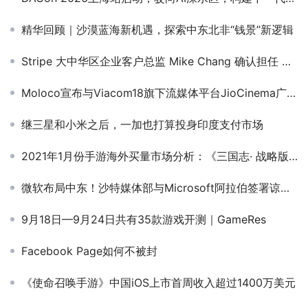
精华回顾｜沙漠蓝海新机遇，探索中东北非“钱景”新逻辑
Stripe 大中华区企业客户总监 Mike Chang 确认担任 GICC2025丨第六届全球互联网产业CEO大会游戏峰会演讲嘉宾&圆桌嘉宾！
Moloco宣布与Viacom18旗下流媒体平台JioCinema广告服务达成多年战略合作
继三星和小米之后，一加也打算投身印度支付市场
2021年1月份手游海外买量市场分析：《三国志· 战略版》、《忍者必须死》等经典手游新年强势买量
微软布局中东！沙特媒体部与Microsoft阿拉伯签署谅解备忘录
9月18日—9月24日共有35款游戏开测｜GameRes
Facebook Page如何不被封
《使命召唤手游》中国iOS上市首周收入超过1400万美元