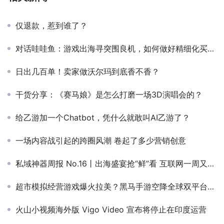
仅退款，惹到谁了？
对话哇哇鱼：游戏出海寻突围良机，如何做好精细化买量这门“技术活”？
日出几百单！卖家做沃尔玛到底香不香？
干货分享：《赛马娘》是怎么打磨一场3D演唱会的？
给乙游加一个Chatbot，凭什么就敢叫AI乙游了？
一场内容战引起的跨圈风潮 卷起了多少营销创意
私域神器周报 No.16丨出海盛宴抢“鲜”看 互联网一周又有哪些大事
超市模拟经营游戏爆火拉美？黑马手游空降全球双平台下载榜
火山小视频海外版 Vigo Video 宣布将停止在印度运营