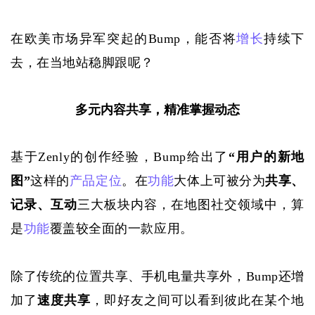
在欧美市场异军突起的
Bump，能否将
增长
持续下
去，在当地站稳脚跟呢？
多元内容共享，精准掌握动态
基于
Zenly的创作经验，Bump给出了
“用户的新地
图”
这样的
产品定位
。在
功能
大体上可被分为
共享、
记录、互动
三大板块内容，在地图社交领域中，算
是
功能
覆盖较全面的一款应用。
除了传统的位置共享、手机电量共享外，
Bump还增
加了
速度共享
，即好友之间可以看到彼此在某个地