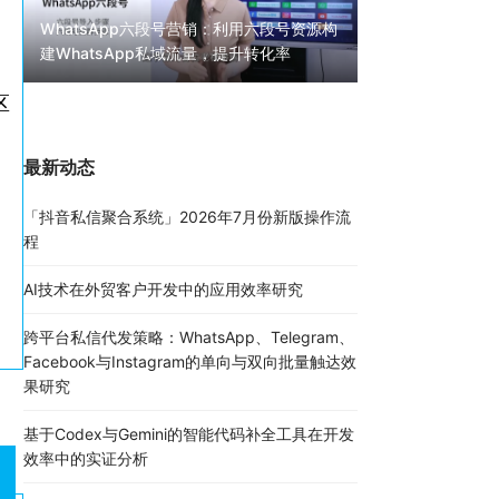
WhatsApp六段号营销：利用六段号资源构
建WhatsApp私域流量，提升转化率
WhatsApp无限
30000条陌生私
区
最新动态
「抖音私信聚合系统」2026年7月份新版操作流
程
AI技术在外贸客户开发中的应用效率研究
跨平台私信代发策略：WhatsApp、Telegram、
Facebook与Instagram的单向与双向批量触达效
果研究
基于Codex与Gemini的智能代码补全工具在开发
效率中的实证分析