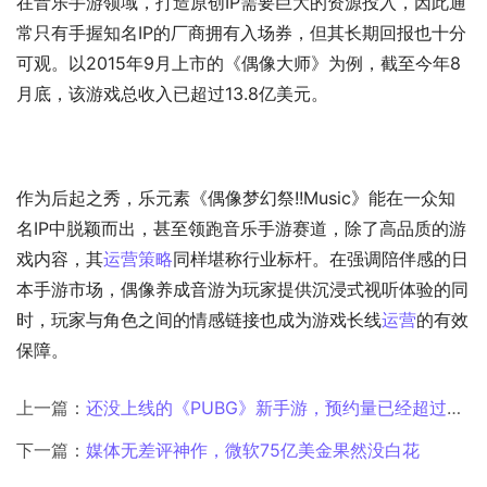
在音乐手游领域，打造原创IP需要巨大的资源投入，因此通
常只有手握知名IP的厂商拥有入场券，但其长期回报也十分
可观。以2015年9月上市的《偶像大师》为例，截至今年8
月底，该游戏总收入已超过13.8亿美元。
作为后起之秀，乐元素《偶像梦幻祭!!Music》能在一众知
名IP中脱颖而出，甚至领跑音乐手游赛道，除了高品质的游
戏内容，其
运营策略
同样堪称行业标杆。在强调陪伴感的日
本手游市场，偶像养成音游为玩家提供沉浸式视听体验的同
时，玩家与角色之间的情感链接也成为游戏长线
运营
的有效
保障。
上一篇：
还没上线的《PUBG》新手游，预约量已经超过了4000万
下一篇：
媒体无差评神作，微软75亿美金果然没白花