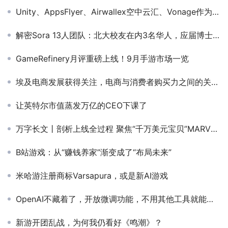
Unity、AppsFlyer、Airwallex空中云汇、Vonage作为前线·欧美日韩出海峰会联合赞助、合作伙伴出席第三届全球产品与增长大会
解密Sora 13人团队：北大校友在内3名华人，应届博士带着21岁天才少年
GameRefinery月评重磅上线！9月手游市场一览
埃及电商发展获得关注，电商与消费者购买力之间的关系如何？
让英特尔市值蒸发万亿的CEO下课了
万字长文丨剖析上线全过程 聚焦“千万美元宝贝”MARVEL SNAP的“发家史”（下）
B站游戏：从“赚钱养家”渐变成了“布局未来”
米哈游注册商标Varsapura，或是新AI游戏
OpenAI不藏着了，开放微调功能，不用其他工具就能搞一个你自己的ChatGPT
新游开团乱战，为何我仍看好《鸣潮》？