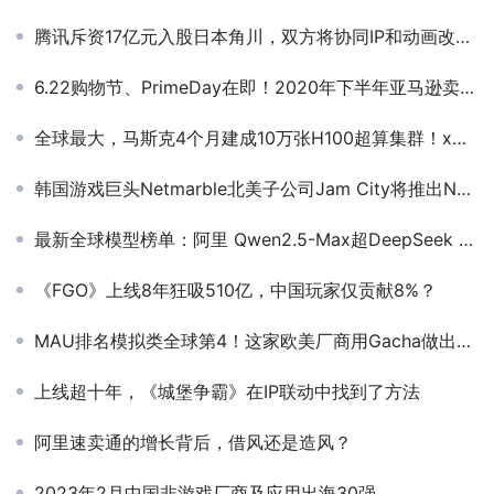
腾讯斥资17亿元入股日本角川，双方将协同IP和动画改编游戏
6.22购物节、PrimeDay在即！2020年下半年亚马逊卖家广告该怎么投？
全球最大，马斯克4个月建成10万张H100超算集群！xAI算力超越OpenAI
韩国游戏巨头Netmarble北美子公司Jam City将推出NFT手游
最新全球模型榜单：阿里 Qwen2.5-Max超DeepSeek V3
《FGO》上线8年狂吸510亿，中国玩家仅贡献8%？
MAU排名模拟类全球第4！这家欧美厂商用Gacha做出人气系列
上线超十年，《城堡争霸》在IP联动中找到了方法
阿里速卖通的增长背后，借风还是造风？
2023年2月中国非游戏厂商及应用出海30强