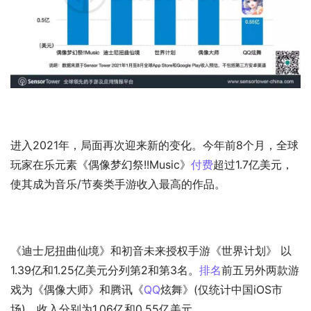
进入2021年，局面再次迎来新的变化。今年前8个月，全球
玩家在乐元素《偶像梦幻祭!!Music》
付费
超过1.7亿美元，
使其成为音乐/节奏类手游收入最高的作品。
《迪士尼扭曲仙境》和初音未来授权手游《世界计划》 以
1.39亿和1.25亿美元分列第2和第3名。
排名
前五另外两款游
戏为《偶像大师》和腾讯《
QQ
炫舞》(仅统计中国iOS市
场)，收入分别为1.06亿和0.55亿美元。