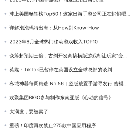
冲上美国畅销榜Top50！这家出海手游公司正在悄悄崛起！
详解泡泡玛特出海：从How到Know-How
2023年6月全球热门移动游戏收入TOP10
众筹超预期三倍，古剑开发商搞横版游戏却让玩家“变了脸”
英媒：TikTok已暂停在英国设立全球总部的谈判
私域神器每周精选 No.56｜竖版放置手游寻发行 蜜模、乐趣无限开启多岗招聘
欢聚集团BIGO参与制作东南亚版《心动的信号》
大润发，要被卖了
重磅！印度再次禁止275款中国应用程序