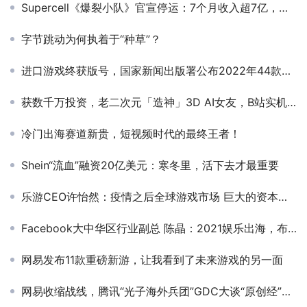
Supercell《爆裂小队》官宣停运：7个月收入超7亿，仍然被砍
字节跳动为何执着于“种草”？
进口游戏终获版号，国家新闻出版署公布2022年44款过审产品信息
获数千万投资，老二次元「造神」3D AI女友，B站实机播放破100万
冷门出海赛道新贵，短视频时代的最终王者！
Shein“流血”融资20亿美元：寒冬里，活下去才最重要
乐游CEO许怡然：疫情之后全球游戏市场 巨大的资本机遇在哪里
Facebook大中华区行业副总 陈晶：2021娱乐出海，布局、品类和洞察
网易发布11款重磅新游，让我看到了未来游戏的另一面
网易收缩战线，腾讯“光子海外兵团”GDC大谈“原创经”、3A成品呼之欲出！