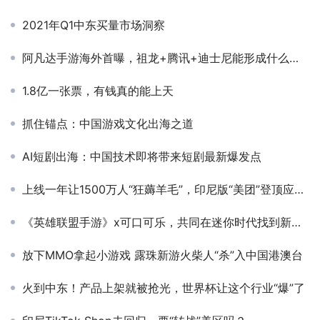
2021年Q1中东买量市场洞察
阿凡达手游海外首曝，祖龙+腾讯+迪士尼能形成什么化学反应？
1.8亿一张票，有钱真的能上天
抓住锚点：中国游戏文化出海之道
AI短剧出海：中国技术即将带来短剧最新爆发点
上线一年让1500万人“狂薅羊毛”，印尼版“美团”登顶应用总榜，背后竟是OPPO？
《英雄联盟手游》x可口可乐，共同在迷你时代找到新位置
放下MMO拿起小游戏 露珠新游火柴人“杀”入中国港澳台
火到中东！产品上架就被抢光，世界杯让这个行业“爆”了