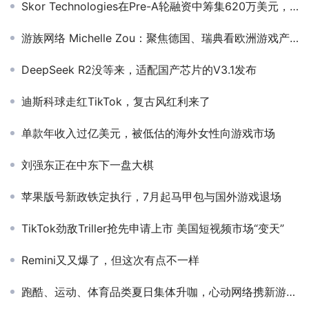
Skor Technologies在Pre-A轮融资中筹集620万美元，旨在攻克印尼尚未充分开发的消费信贷市场，从信用卡问题着手
游族网络 Michelle Zou：聚焦德国、瑞典看欧洲游戏产业之变局及启示
DeepSeek R2没等来，适配国产芯片的V3.1发布
迪斯科球走红TikTok，复古风红利来了
单款年收入过亿美元，被低估的海外女性向游戏市场
刘强东正在中东下一盘大棋
苹果版号新政铁定执行，7月起马甲包与国外游戏退场
TikTok劲敌Triller抢先申请上市 美国短视频市场“变天”
Remini又又爆了，但这次有点不一样
跑酷、运动、体育品类夏日集体升咖，心动网络携新游重新杀入出榜丨六月榜单解读