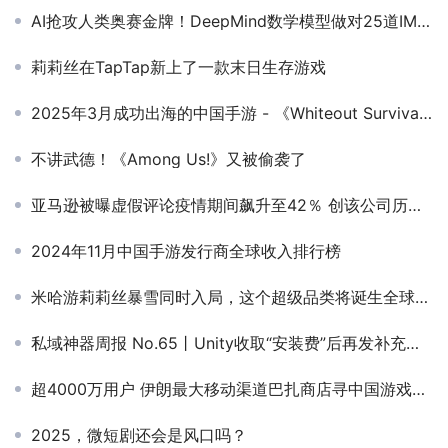
AI抢攻人类奥赛金牌！DeepMind数学模型做对25道IMO几何题，GPT-4惨败得0分
莉莉丝在TapTap新上了一款末日生存游戏
2025年3月成功出海的中国手游 - 《Whiteout Survival》稳居收入榜首，《PUBG MOBILE》夺得增长冠军
不讲武德！《Among Us!》又被偷袭了
亚马逊被曝虚假评论疫情期间飙升至42％ 创该公司历史新高
2024年11月中国手游发行商全球收入排行榜
米哈游莉莉丝暴雪同时入局，这个超级品类将诞生全球爆款？
私域神器周报 No.65丨Unity收取“安装费”后再发补充声明 Shein在英状告Temu
超4000万用户 伊朗最大移动渠道巴扎商店寻中国游戏产品合作
2025，微短剧还会是风口吗？