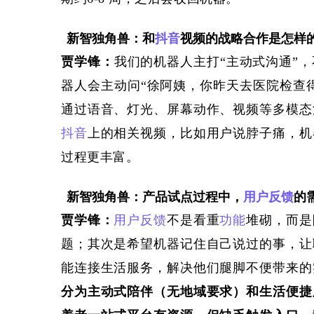
新智独角兽：和
抖音
视频的战略合作是怎样
贾学锋
：
我们的机器人主打
“主动式沟通”
器人会主动问“徐阿姨，你昨天去医院检查得
通过语音、灯光、屏幕动作、视频等多模态
抖音
上的相关视频，比如用户说脖子痛，机
过程
更丰富。
新智独角兽：产品试点过程中，
用户反馈
的
贾学锋
：
用户反馈
不是看重
功能
堆砌，而是
题；其次是希望机器记住自己说过的事，让
能连接生活服务，解决
他们
腿脚不便带来的
分为
主动式陪伴（无地域要求）和生活便捷