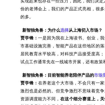
实现起来也存在一些压力，因此，我们决定
份的老博会上，我们的产品正式亮相，很多
的多。
新智独角兽：为什么
选择
从上海切入市场？
贾学锋
：
一是因为我
在上海读书、创业，
我
市基础设施完善，智能产品
在这些地区的
落
居民教育水平较高，对科技产品接受度高；
试点工作通常先在一线城市开展，还有政策
新智独角兽：目前智能养老陪伴产品的
市场
贾学锋
：
在养老这个
大市场
，
不会只有一家
激烈也是必然的。
但竞争激烈不意味着竞争
资源调度能力不同，
在这个细分赛道上，
关