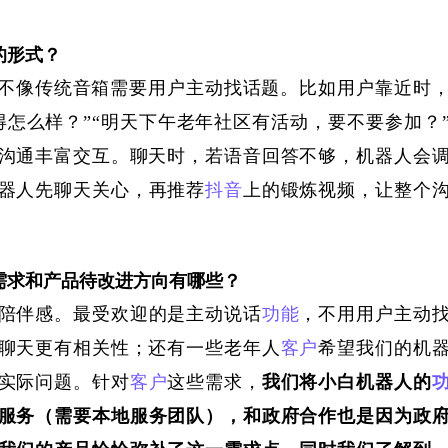
的形式？
，不像传统音箱需要用户主动找话题。比如用户靠近时
怎么样？”“明天下午老年社区有活动，要不要参加？
沟通丰富交互。聊天时，若语音回答不够，
机器人
会
器人先聊天关心，再推荐
抖音
上的锻炼视频，让
整个
需求和产品待改进方向有哪些？
陪伴感。最受欢迎的是主动说话
功能
，不用用户主动
聊天
更有相关性
；还有
一些老年人
客户
希望
我们的机
实际问题。
针对
客户
这些需求，
我们将小白机器人的
服务（需要本地服务团队），和政府合作也是因为政