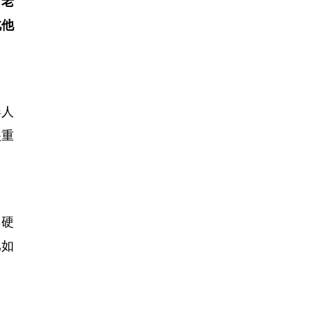
，老
此他
器人
很重
卖硬
比如