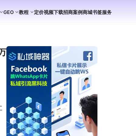
GEO
教程
定价
视频
下载
招商
案例
商城
书签
服务
万
工