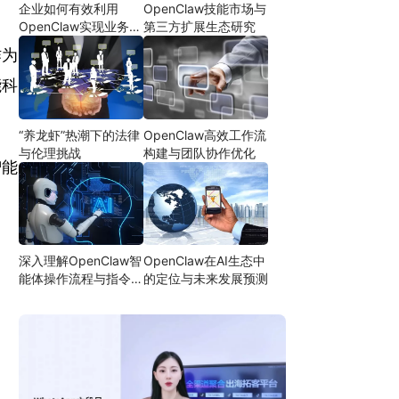
企业如何有效利用
OpenClaw技能市场与
OpenClaw实现业务自
第三方扩展生态研究
动化
作为
能科
“养龙虾”热潮下的法律
OpenClaw高效工作流
与伦理挑战
构建与团队协作优化
智能
深入理解OpenClaw智
OpenClaw在AI生态中
能体操作流程与指令设
的定位与未来发展预测
计