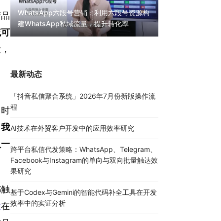
WhatsApp六段号营销：利用六段号资源构
产品
建WhatsApp私域流量，提升转化率
WhatsApp无限
流可
30000条陌生私
大，
最新动态
「抖音私信聚合系统」2026年7月份新版操作流
程
当时
，
我
AI技术在外贸客户开发中的应用效率研究
入一
跨平台私信代发策略：WhatsApp、Telegram、
Facebook与Instagram的单向与双向批量触达效
果研究
都触
基于Codex与Gemini的智能代码补全工具在开发
效率中的实证分析
性
在