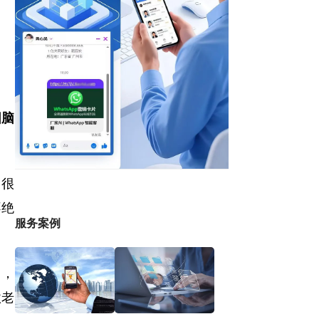
圆脑
了很
不绝
服务案例
中，
款老