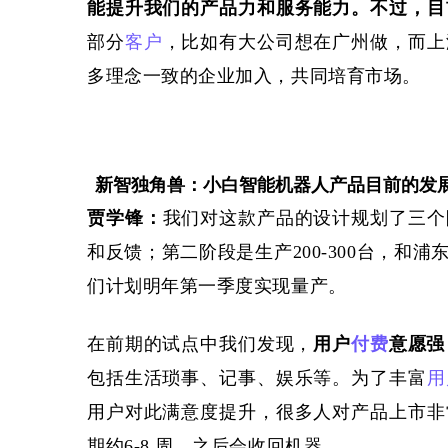
能提升我们的产品力和服务能力。不过，目
部分
客户
，比如有大公司想在广州做，而上
多理念一致的企业加入，共同培育市场。
新智独角兽：小白智能机器人产品目前的发
贾学锋
：
我们对这款产品的设计规划了三个
和反馈；
第二阶段是
生产
200-300台，和浦
们计划
明年第一季度实现量产。
在
前期
的
试点中
我们发现，
用户
付费
意愿强
包括生活琐事、记事、娱乐等。
为了丰富
用
用户
对此满意度提升，很多人对产品上市非
期约
6-8 周，之后会收回机器。