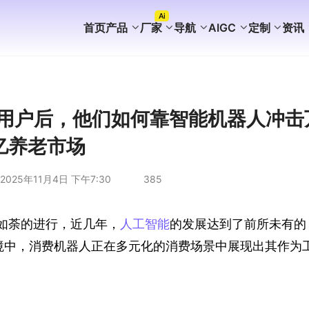
Ai
首页
产品
厂家
导航
AIGC
定制
资讯
FaceBook获客
WhatsApp获客
instagram获客
TikTok Ai矩阵营销
WhatsApp Ai产号系统
WhatsApp Shop
WhatsApp Ai广告
WhatsApp Ai客服
海外AI聚合营销拓客系统
海外PC版获客系统
Ai企业知识库介绍
外贸营销推广代运营
谷歌站群SEO案例
WhatsApp+deepseek
WhatsApp磐石系统
WhatsApp Ai超链客服
代理加盟分销合作
WhatsApp无限产群系统
国内APP版获客系统
海外获客系统企业版
短剧出海分销系统
国内GEO服务方案
海外GEO服务方案
游戏出海营销方案
外贸易询盘服务方案
谷歌站群SEO服务方案
WS/TG/RCS/IM代发服务
老年用户后，他们如何靠智能机器人冲击
亿养老市场
2025年11月4日 下午7:30
385
如荼的进行，近几年，
人工智能
的发展达到了前所未有的
境中，消费机器人正在多元化的消费场景中展现出其作为