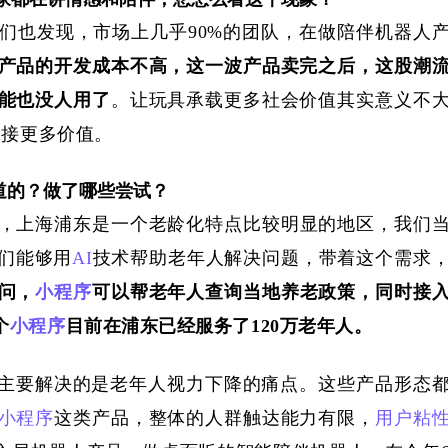
们也发现，市场上几乎
90%的团队
，
在做陪伴机器人
产品的开发成本不高，这一波产品卖完之后，这股潮
能也没人用了
。
让玩具承载更多社会价值
其实
意义不
嫁接更多价值
。
道的？做了哪些尝试？
，
上海浦东是一个老龄化特点比较明显的地区，我们
们
能够用
AI
技术帮助老年人解决问题，带着这个需求
问，
小程序
可以帮老年人查询当地养老政策，同时接
个
小程序
目前在浦东已经服务了
120万老年人
。
主要解决的是老年人视力下降的痛点。这些产品形态
小程序
这类产品，整体的人群触达能力有限，
用户粘