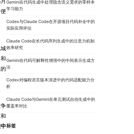
6月
Gemini在代码生成中处理隐含语义需求的零样本
学习能力
方便
Codex与Claude Code在开源项目代码补全中的
实际应用评估
Claude Code在长代码序列生成中的注意力机制
效率研究
线城
力和
Gemini在代码可解释性增强中的中间表示生成方
法
业的
Codex对编程语言版本演进中的代码适配能力分
析
Claude Code与Gemini在单元测试自动生成中的
竞争
覆盖率对比
淀和
标签
程中