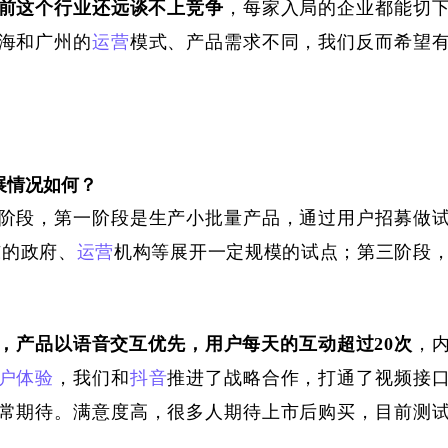
前这个
行业还远谈不上竞争
，
每家
入局的企业
都能切
海和广州的
运营
模式、产品需求不同，我们反而希望
展情况如何？
阶段，第一阶段
是生产小批量产品，通过用户招募做
东
的
政府、
运营
机构
等
展开
一定
规模
的
试点；
第三阶段
，产品以语音
交互
优先，
用户
每天
的
互动超
过
20
次
，
户体验
，
我们和
抖音
推进了
战略合作，打通了视频接
常期待。
满意度高，很多人期待上市后购买，目前测