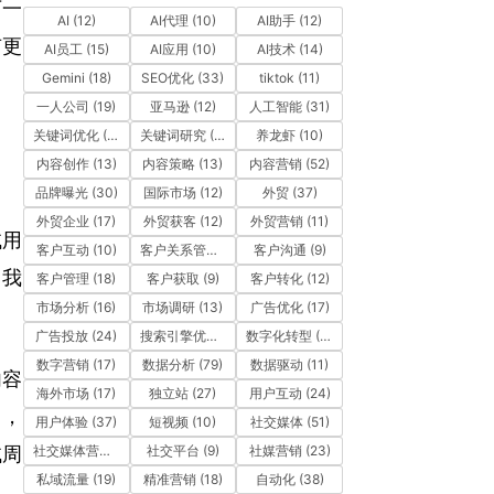
下一
AI
(12)
AI代理
(10)
AI助手
(12)
有更
AI员工
(15)
AI应用
(10)
AI技术
(14)
Gemini
(18)
SEO优化
(33)
tiktok
(11)
一人公司
(19)
亚马逊
(12)
人工智能
(31)
关键词优化
(10)
关键词研究
(12)
养龙虾
(10)
内容创作
(13)
内容策略
(13)
内容营销
(52)
品牌曝光
(30)
国际市场
(12)
外贸
(37)
外贸企业
(17)
外贸获客
(12)
外贸营销
(11)
试用
客户互动
(10)
客户关系管理
(11)
客户沟通
(9)
，我
客户管理
(18)
客户获取
(9)
客户转化
(12)
市场分析
(16)
市场调研
(13)
广告优化
(17)
广告投放
(24)
搜索引擎优化
(41)
数字化转型
(19)
数字营销
(17)
数据分析
(79)
数据驱动
(11)
内容
海外市场
(17)
独立站
(27)
用户互动
(24)
口，
用户体验
(37)
短视频
(10)
社交媒体
(51)
社交媒体营销
(10)
社交平台
(9)
社媒营销
(23)
试周
私域流量
(19)
精准营销
(18)
自动化
(38)