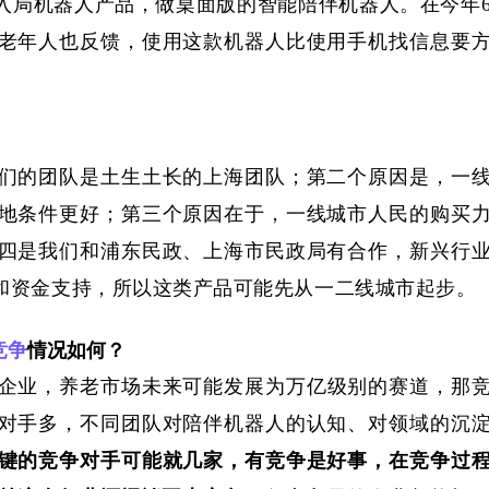
入局机器人产品，做桌面版的智能陪伴机器人。在今年
老年人也反馈，使用这款机器人比使用手机找信息要
们的团队
是土生土长的上海团队；
第二个原因是，
一
地条件更好；
第三个原因在于，
一线城市
人民的
购买
四是我们和浦东民政、上海市民政局有合作，新兴行
和资金支持，所以这类产品可能先从一二线城市起步。
竞争
情况如何？
企业，
养老市场未来可能发展为万亿级别的赛道，那
对手多
，
不同团队对陪伴机器人的认知、
对
领域
的
沉
键
的
竞争对手可能就几家，
有竞争是好事，在竞争过