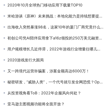
2020年10月全球热门移动应用下载量TOP10
米哈游谈《原神》未来挑战：本地化能力是持续想要提升的目标
出海收入突然暴涨98名，这家10年的厦门厂商究竟什么来头？
初创公司凭AI陪伴应用拿下a16z领投的250万美元融资，“蹭”Slop热度，产品形态类似数字版“芙崽”？
用户规模增长几近停滞，2022年游戏行业增量往哪儿找？
2020游戏发行大困局
又一跨境代运营诈骗案，涉案金额高达6000万！
秘密研发，“威胁人类”，一个代号就引发全网恐慌？OpenAI的Q*到底是啥？
从投资视角看ToB：2022年企服风向何处？
亚马逊主图视频功能将全面开放？