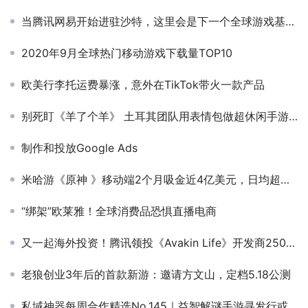
当腾讯网易开始进驻沙特，这里会是下一个全球游戏基地吗？
2020年9月全球热门移动游戏下载量TOP10
欧美行李托运费暴涨，意外在TikTok带火一款产品
别死盯《羊了个羊》 土耳其团队用表情包做超休闲手游火爆了欧美
制作和投放Google Ads
米哈游《原神 》移动端2个月吸金近4亿美元，日均超过600万美元
“绑架”欧莱雅！全球消费品恐惧直播电商
又一起海外投资！腾讯领投《Avakin Life》开发商2500万美元融资
老狼创业3年后的首款新游：邀请方文山，定档5.18公测
私域神器每周合作精选No.145｜益智解谜手游寻发行或投资；3D休闲跑酷游戏寻海外发行；海外游戏大厂寻研发/发行进行投资、收购