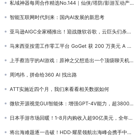
私域神器每周合作精选No.144｜仙侠/塔防/影游互动产品寻海外发行合作；休闲小游戏寻流量方联运IAA分成；千万预算找海外推广渠道
智能互联网时代到来：国内AI发展的新思考
亚马逊AIGC全家桶推出！迎战微软谷歌，云巨头们杀疯了
马来西亚按需工作零工平台 GoGet 获 200 万美元 A 轮融资
上手蔡浩宇的AI游戏：原神之父想造出一个顶级聊天机器人
周鸿祎，拼命给360 AI 找出路
ATT实施近四个月，我们来看看相关数据如何
微软开源视觉GUI智能体：增强GPT-4V能力，超3800颗星
日本手游市场回暖！1-8月内购收入超90亿美元，全年有望冲击140亿美元
将出海难题逐一击破！HDD·耀星领航出海峰会携手中国开发者同舟出海