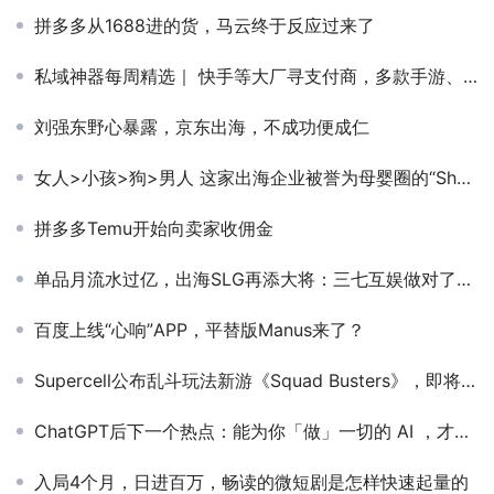
拼多多从1688进的货，马云终于反应过来了
私域神器每周精选｜ 快手等大厂寻支付商，多款手游、社交产品寻海外流量(第3期)
刘强东野心暴露，京东出海，不成功便成仁
女人>小孩>狗>男人 这家出海企业被誉为母婴圈的“Shein”
拼多多Temu开始向卖家收佣金
单品月流水过亿，出海SLG再添大将：三七互娱做对了什么？
百度上线“心响”APP，平替版Manus来了？
Supercell公布乱斗玩法新游《Squad Busters》，即将在加拿大开启测试
ChatGPT后下一个热点：能为你「做」一切的 AI ，才是真助手
入局4个月，日进百万，畅读的微短剧是怎样快速起量的