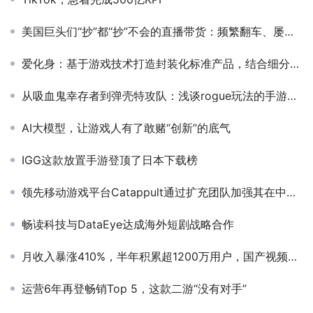
美国巨头们“抄”都“抄”不会的直播带货：频繁翻车、屡败屡战
爱化身：基于游戏技术打造封装化标准产品，结合细分场景实现元宇宙营销规模化 |共同虚拟「案例库」
从吸血鬼幸存者到弹壳特攻队：浅谈rogue玩法的手游化思路
AI大模型，让游戏人有了敢赌“创新”的底气
IGG这款放置手游登顶了日本下载榜
领先移动游戏平台Catappult通过扩充团队加强其在中国的业务
畅读科技与DataEye达成海外短剧战略合作
月收入暴涨410%，半年积累超1200万用户，国产视频模型崛起，狂卷AI生成
运营6年再登畅销Top 5，这款二游“没有对手”