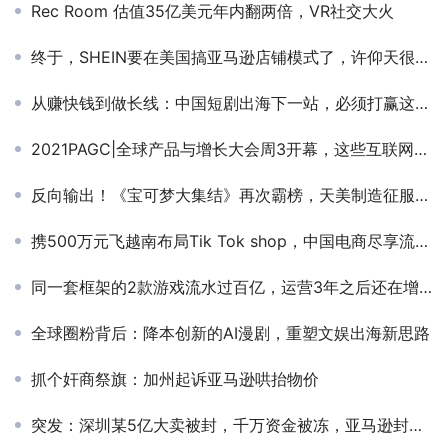
Rec Room 估值35亿美元年内翻两倍，VR社交大火
终于，SHEIN要在美国搞亚马逊店铺模式了，许仰天很兴奋
从赚快钱到做长线：中国短剧出海下一站，必须打赢这三场仗
2021PAGC|全球产品与增长大会周3开幕，这些互联网出海大佬将齐聚深圳
反向输出！《宝可梦大集结》再次霸榜，天美制造征服双端领域！
携500万元飞越南布局Tik Tok shop，中国电商尽享流量盛宴
同一套框架的2款游戏流水过百亿，运营3年之后还在增长？
全球圈粉背后：降本创新的AI漫剧，重塑文娱出海新思路
抓个奸商祭旗：加州起诉亚马逊哄抬物价
突发：深圳某5亿大卖被封，千万资金被冻，亚马逊封号仍在继续