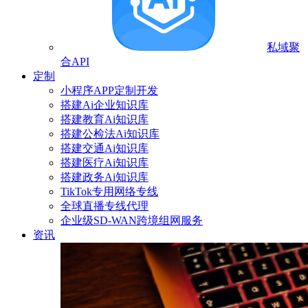
私域聚
合API
定制
小程序APP定制开发
搭建Ai企业知识库
搭建教育Ai知识库
搭建公检法Ai知识库
搭建交通Ai知识库
搭建医疗Ai知识库
搭建政务Ai知识库
TikTok专用网络专线
全球直播专线代理
企业级SD-WAN跨境组网服务
资讯