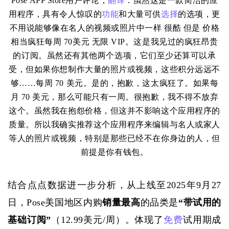
Pose APP Store用户评论，
翻译
：虽然这是一款简洁的应
用程序，具有令人惊叹的
功能
和大量可供
选择
的选项，更
不用说能够像在名人的视频或照片中一样 很酷 但是 价格
相当疯狂每周 70美元 无限 VIP。这是我见过的疯狂昂贵
的订阅。虽然还有其他两个选项，它们至少还算可以承
受，但如果你想制作大量的照片或视频，这些积分远远不
够……每周 70 美元。是的，抱歉，这太疯狂了。如果每
月 70 美元，那么可能只有一周。很抱歉，我不得不放弃
这个。虽然我在抱怨价格，但这并不影响这个应用程序的
质量。所以我确实推荐这个应用程序来编辑与名人或家人
等人的照片或视频，特别是那些已经不在你身边的人，但
前提是你有钱包。
结合点点数据进一步分析，从上线至
2025年9月27
日，Pose美国地区内购
销量最高
的品类是
“带试用的
基础订阅”
（
12.99美元/周）
。体现了
免费
试用期成