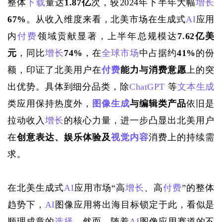
整体
下载
量达
1.87亿
次，较
2024年下半年大幅
增长
67%
。从收入维度来看，北美市场在生成式
AI
应用
内
付费
领域贡献显著，上半年总规模达
7.62亿美
元
，同比
增长
74%
，在
全球市场
中占据约
41%
的份
额
，
印证了北美用户在
付费
能力与消费意愿
上的突
出优势。具体到细分品类，除
ChatGPT
 等
文本生成
类应用保持热度外，
图像生成
与编辑类产品
依旧是
拉动收入
增长
的核心力量，进一步凸显出北美用户
在
创意表达、娱乐体验及
视觉内容
消费上的持续需
求。
在北美生成式
AI
应用市场“高
增长
、高
付费
”的整体
趋势下，
AI
图像应用将出海目标锁定于此，看似是
顺理成章的
选择
。然而，随着
AI
图像应用赛道的不