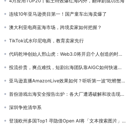
4月应用TOP20丨黏土特效爆红海内外，翻译剧成功出海
连续10年亚马逊类目第一！国产童车出海卖爆了
澳大利亚电商蓝海市场，跨境卖家如何把握？
TikTok试水印尼电商，教育卖家先行
代码乾坤创始人邢山虎：Web3.0将开启个人创造的时代 如何从规律探寻新机遇
投流价贵，爽点难找，短剧出海团队靠AIGC如何快速入局
亚马逊直播AmazonLive效果如何？听听第一波“吃螃蟹”的人怎么说
首份游戏出海安全报告出炉：各大厂遭遇破解和攻击现状调研
深圳争抢清华系
登顶欧州多国Top1 寻隐借Open AI将「文本搜索图片」变成现实