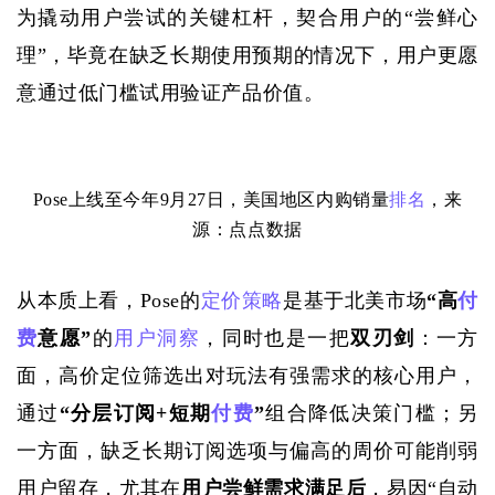
为撬动用户尝试的关键杠杆，契合用户的
“尝鲜心
理”，毕竟在缺乏长期使用预期的情况下，用户更愿
意通过低门槛试用验证产品价值
。
Pose
上线至今年
9月27日，
美国地区内购
销量
排名
，来
源：
点点数据
从本质上看，
Pose的
定价策略
是
基于
北美市场
“高
付
费
意愿”
的
用户洞察
，同时也是一把
双刃剑
：一方
面，高价定位筛选出对玩法有强需求的核心用户，
通过
“分层订阅+短期
付费
”
组合降低决策门槛；另
一方面，缺乏长期订阅选项与偏高的周价可能削弱
用户留存，尤其在
用户尝鲜需求满足后
，易因
“自动