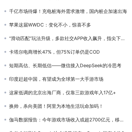
千亿市场待爆！充电桩海外需求激增，国内桩企加速出海
苹果这届WWDC：变化不小，惊喜不多
“滑动匹配”玩法升级，多款社交APP收入飙升，指尖下再现新商机？
卡塔尔电商增长47%，但75%订单仍是COD
短期高估、长期低估——微信接入DeepSeek的冷思考
印度赶超中国，有望成为全球第一大手游市场
这家低调的北京出海厂商，仅靠三款游戏年入17亿+
换帅，杀向美团！阿里为本地生活玩命加码！
伽马数据报告：今年游戏市场收入或超2700亿元，移动游戏增幅达30%