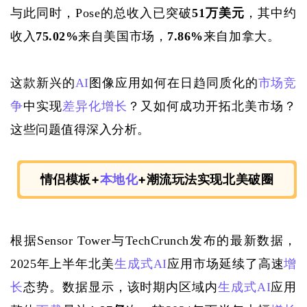
与此同时，
Pose的总收入已突破
51万美元
，其中约
收入
75.02%
来自美国市场，
7.86%
来自加拿大。
这款新兴的
AI
图像应用如何在日趋同质化的
市场竞
争
中实现
差异化
增长
？又如何成功开拓北美市场？
这些问题值得深入分析。
情侣模板+
本地化
+潮流玩法
实现北美破圈
根据
Sensor Tower与TechCrunch发布的最新数据，
2025年上半年北美
生成式AI
应用市场延续了高速
增
长
态势。数据显示，该时期内区域内
生成式AI
应用