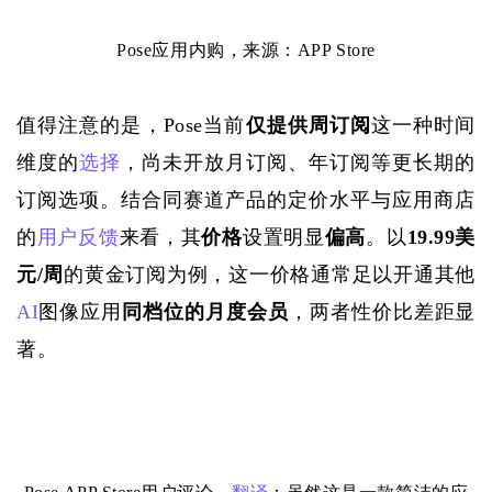
Pose应用内购，来源：APP Store
值得注意的是，
Pose当前
仅提供周订阅
这一种时间
维度的
选择
，尚未开放月
订阅
、年
订阅
等更长期的
订阅选项。结合同赛道产品的定价水平与应用商店
的
用户反馈
来看，其
价格
设置明显
偏高
。
以
19.99美
元/周
的黄金订阅为例，这一价格通常足以开通其他
AI
图像应用
同档位的月度会员
，两者性价比差距显
著。