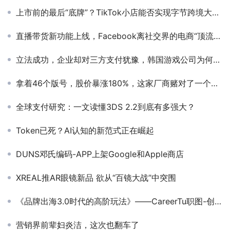
上市前的最后“底牌”？TikTok小店能否实现字节跨境大厂梦
直播带货新功能上线，Facebook离社交界的电商“顶流”还有多远？
立法成功，企业却对三方支付犹豫，韩国游戏公司为何怂了？
拿着46个版号，股价暴涨180%，这家厂商赌对了一个新风口
全球支付研究：一文读懂3DS 2.2到底有多强大？
Token已死？AI认知的新范式正在崛起
DUNS邓氏编码-APP上架Google和Apple商店
XREAL推AR眼镜新品 欲从“百镜大战”中突围
《品牌出海3.0时代的高阶玩法》——CareerTu职图-创始人兼CEO-徐瑞琬
营销界前辈妇炎洁，这次也翻车了