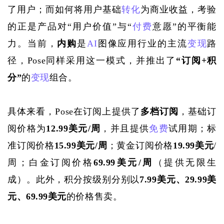
了用户；而如何将用户基础
转化
为商业收益，考验
的正是产品对“用户价值”与“
付费
意愿”的平衡能
力。当前，
内购
是
AI
图像应用行业的主流
变现
路
径，Pose同样采用这一模式，并推出了
“订阅+积
分”
的
变现
组合。
具体来看，
Pose在订阅上提供了
多档订阅
，基础订
阅价格为
12.99美元/周
，并且提供
免费
试用期；标
准订阅价格
15.99美元/周
；黄金订阅价格
19.99美元
/
周；白金订阅价格
69.99美元/周
（提供无限生
成）。此外，积分按级别分别以
7.99美元、29.99美
元、69.99美元
的价格售卖。