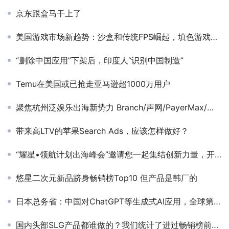
京东跟盒马干上了
美国游戏市场新趋势：沙盒和传统FPS崛起，填色游戏收入暴跌80%
“删除中国应用”下架后，印度人“识别中国制造”
Temu在美国或已抢走亚马逊超1000万用户
聚焦杭州泛娱乐出海新势力 Branch/声网/PayerMax/小五科技/杭州孢子为您呈势未来
带来高LTV的苹果Search Ads，应该怎样做好？
“耀星•领航计划出海峰会”邀请您一起集结创新力量，开启世界舞台！
悠星二次元新品跻身畅销榜Top10 但产品是韩厂的
日本总务省：中国对ChatGPT等生成式AI应用，全球第一
国内头部SLG产品都谁做的？我们统计了进过畅销榜前100的SLG游戏背后的研发商