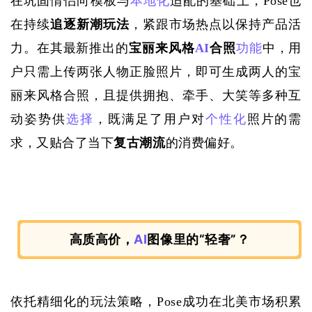
在巩固情侣向模板与
本地化
适配的基础上，
Pose也
在持续
追逐新潮玩法
，紧跟市场热点以保持产品活
力。在其最新推出的
宝丽来风格
AI
合照
功能
中，用
户只需上传两张人物正脸照片，即可生成两人的宝
丽来风格合照，且提供拥抱、牵手、大笑等多种互
动姿势供
选择
，既满足了用户对
个性化
照片的需
求，又贴合了当下
复古潮流
的消费偏好。
高质高价，
AI
图像里的“轻奢”？
依托精细化的玩法策略，
Pose成功在北美市场积累