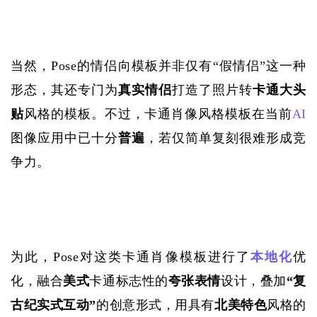
当然，
Pose的情侣向模板并非仅有“假情侣”这一种
形态，其还专门为
真实情侣
打造了照片转
卡通大头
贴
风格的模板。不过，卡通肖像风格模板在当前
AI
图像应用中已十分
普遍
，若仅简单复刻很难形成竞
争力。
为此，
Pose对这类卡通肖像模板进行了
本地化
优
化，融合
美式
卡通标志性的
夸张表情
设计，叠加
“复
古纪实式互动”
的创意形式，用具有
北美特色
风格的