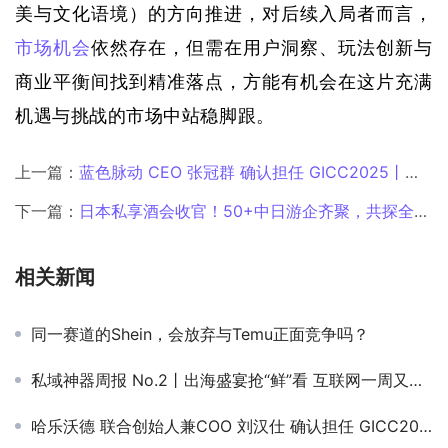
美与文化语境）的方向推进，对后续入局者而言，
市场机会
依然
存在，但需在
用户
洞察、玩法创新与
商业平衡间找到精准落点，方能
有机会
在这片充满
机遇与挑战的市场中站稳脚跟。
上一篇：
蓝色脉动 CEO 张冠群 确认担任 GICC2025丨第六届全球互联网产业CEO大会AIGC出海线上分论坛演讲嘉宾！
下一篇：
日本私享酒会收官！50+中日游企齐聚，共探全球合作无限可能！
相关新闻
同一赛道的Shein，会放弃与Temu正面竞争吗？
私域神器周报 No.2丨出海盛宴抢“鲜”看 互联网一周又有哪些大事
哈乐沃德 联合创始人兼COO 刘汉仕 确认担任 GICC2024 | 第五届全球互联网产业CEO大会主峰会圆桌嘉宾！