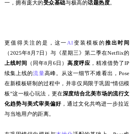
一，拥有庞大的
受众基础
与极高的
话题热度
。
更值得关注的是，这一
AI
变装模板的
推出时间
（
2025年8月7日）与《星期三》第二季在Netflix的
上线时间
（同年
8月6日）
高度呼应
，精准借势了
IP
续集上线的
流量
高峰。从这一细节不难看出，Pose
在新模板研制的过程中，并非仅局限于巩固“情侣模
板”这一核心玩法，更在
深度结合北美市场的流行文
化趋势与美式审美偏好
，通过文化共鸣进一步拉近
与当地用户的距离。