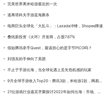
完美世界离米哈游最近的一次
逃离塔科夫手游蓝海厮杀
电商巨头全球化「大乱斗」：Lazada冲锋，Shopee降速
叠纸新投资《火环》开发商，占股7.67%
假如腾讯牵手Quest，最该担心的是字节PICO吗？
刘强东的手伸向了美团
不止于手游出海，当全球化遇上丢失危机感的玩家
9月全球手游收入Top20：腾讯3款，米哈游2款，网易1款，点点一举冲进前16
21位游戏行业嘉宾齐聚探讨2022年如何出海：市场、产品、增长、流量、运营等多维度剖析