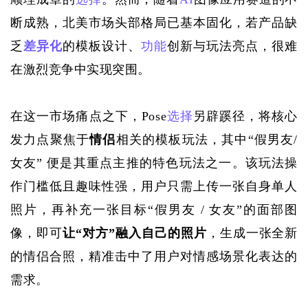
断成熟，北美市场头部格局已基本固化，若产品缺
乏
差异化
的模板设计、
功能
创新与玩法亮点，很难
在激烈竞争中实现突围。
在
这一市场痛点
之下
，
Pose
选择
另辟蹊径，将核心
发力点聚焦于
情侣
相关的模板玩法，其中
“假男友/
女友” 便是其重点主推的特色玩法之一。该玩法操
作门槛低且趣味性强，用户只需上传一张自身单人
照片，再补充一张目标“假男友 / 女友”的面部图
像，即可
让
“对方”融入自己的照片
，生成一张全新
的情侣合照，精准击中了用户对情感场景化表达的
需求。