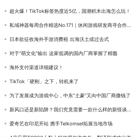
超火爆！TikTok标签热度近5亿，国潮积木出海怎么玩！
私域神器每周合作精选No.171｜休闲游戏研发商寻合作；需要CPI拉新需求量大；寻找海外数据源头；招聘海外游戏项目人才
日本欲征收海外手游消费税 出海沃土或过去式
对于“萌文化”输出 这家低调的国内厂商掌握了精髓
海外支付渠道详细建议！
TikTok「硬刚」之下，转机来了
为了发展成为游戏中心，中东“土豪”又向中国厂商撒钱了
新风口还是新陷阱？我们究竟需要一款什么样的新怪谈二游？
爱奇艺在印尼开站 携手Telkomsel拓展当地市场