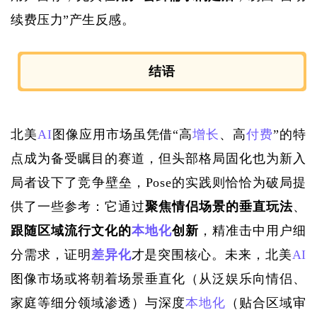
续费压力”产生反感。
结语
北美
AI
图像应用市场虽凭借“高
增长
、高
付费
”的
特
点
成为
备受
瞩目的赛道，但头部格局固化也为新入
局者设下了竞争壁垒，
Pose的实践
则
恰恰为破局提
供了
一些参考：
它通过
聚焦情侣场景的垂直玩法
、
跟随
区域流行文化的
本地化
创新
，精准击中用户细
分需求，证明
差异化
才是突围核心。未来，北美
AI
图像市场或将朝着场景垂直化（从泛娱乐向情侣、
家庭等细分领域渗透）与深度
本地化
（贴合区域审