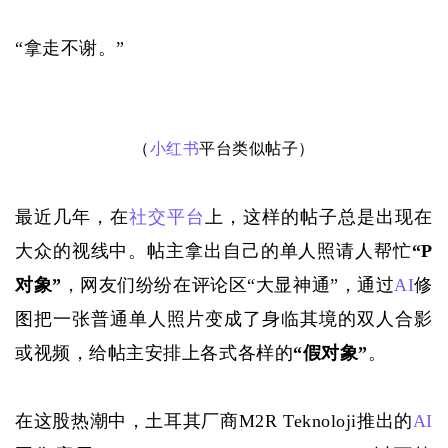
“拿走不谢。”
（
小红书
平台类似帖子）
最近几年，在
社交平台
上，这样的帖子总是出现在
大众的视线中。帖主拿出自己的单人照请人帮忙
“P
对象”
，网友们纷纷在评论区
“大显神通”，通过
AI
修
图把一张普通单人照片变成了身临其境的双人合影
或视频，给帖主安排上各式各样的
“假对象”
。
在这股热潮中，土耳其厂商
M2R Teknoloji推出的
AI