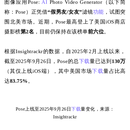
图像应用
Pose: 
AI
 Photo Video Generator
（以下简
称：
Pose
）正凭借
“假男友/女友”
滤镜
功能
，试图突
围北美市场。近期，
Pose
最高登上了美国
iOS商店
摄影榜
第
2名
，目前仍保持在该榜单
前六位
。
根据
Insightrackr的数据，自2025年2月上线以来，
截至2025年9月26日，Pose的总
下载
量已达到
130万
（其仅上线
iOS端），其中美国市场
下载
量占比高
达
83.75%
。
Pose上线至2025年9月26日
下载
量变化，来源：
Insightrackr