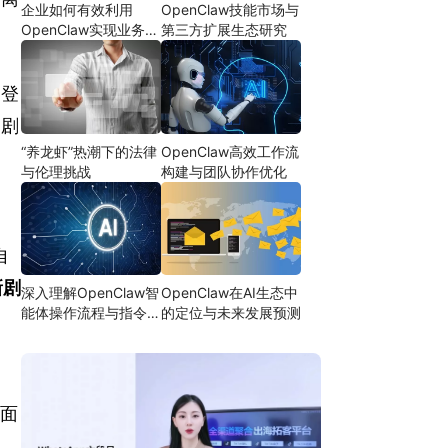
企业如何有效利用
OpenClaw技能市场与
OpenClaw实现业务自
第三方扩展生态研究
动化
的登
部剧
“养龙虾”热潮下的法律
OpenClaw高效工作流
与伦理挑战
构建与团队协作优化
自
新剧
深入理解OpenClaw智
OpenClaw在AI生态中
能体操作流程与指令设
的定位与未来发展预测
计
老面