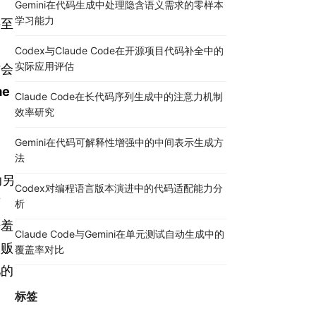
Gemini在代码生成中处理隐含语义需求的零样本
学习能力
甚至
Codex与Claude Code在开源项目代码补全中的
实际应用评估
才会
e 
Claude Code在长代码序列生成中的注意力机制
效率研究
Gemini在代码可解释性增强中的中间表示生成方
法
助另
Codex对编程语言版本演进中的代码适配能力分
离
析
开羞
Claude Code与Gemini在单元测试自动生成中的
人贩
覆盖率对比
儿的
标签