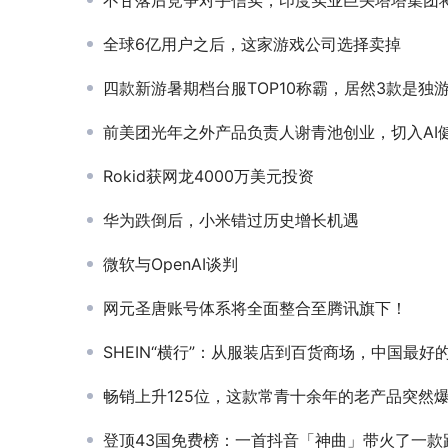
全球6亿用户之后，这家游戏公司选择卖掉
四款新游暑期档台服TOP10称霸，居然3款是独游画
前美团光年之外产品负责人谢青池创业，切入AI健身教练
Rokid获网龙4000万美元投资
华为跌倒后，小米错过历史增长机遇
微软与OpenAI谈判
网元圣唐账号体系将全面整合至腾讯旗下！
SHEIN“横行”：从服装店到百货商场，中国最好的跨境独立站正在疯狂
畅销上升125位，这款常青十余年的老产品突然
登顶43国免费榜：一首抖音「神曲」带火了一款跑酷手