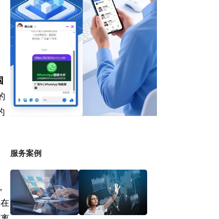
国
的
的
服务案例
，
存在
封离