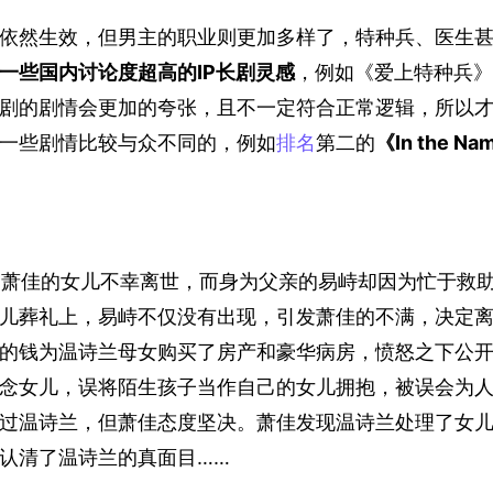
依然生效，但男主的职业则更加多样了，特种兵、医生
一些国内讨论度超高的IP长剧灵感
，例如《爱上特种兵》
剧的剧情会更加的夸张，且不一定符合正常逻辑，所以
一些剧情比较与众不同的，例如
排名
第二的
《In the Nam
。
：萧佳的女儿不幸离世，而身为父亲的易峙却因为忙于救
儿葬礼上，易峙不仅没有出现，引发萧佳的不满，决定
的钱为温诗兰母女购买了房产和豪华病房，愤怒之下公
念女儿，误将陌生孩子当作自己的女儿拥抱，被误会为
过温诗兰，但萧佳态度坚决。萧佳发现温诗兰处理了女
认清了温诗兰的真面目……