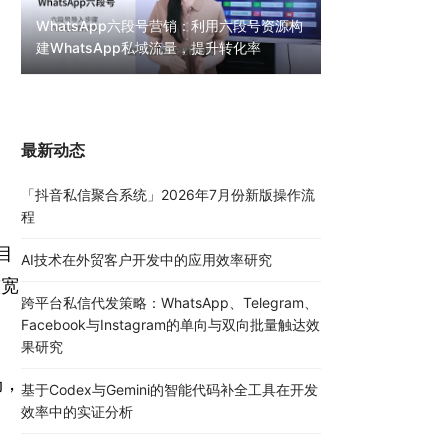
WhatsApp六段号营销：利用六段号资源构
建WhatsApp私域流量，提升转化率
WhatsApp无限
30000条陌生私
最新动态
「抖音私信聚合系统」2026年7月份新版操作流
程
目
AI技术在外贸客户开发中的应用效率研究
较宽
跨平台私信代发策略：WhatsApp、Telegram、
Facebook与Instagram的单向与双向批量触达效
果研究
场，
基于Codex与Gemini的智能代码补全工具在开发
效率中的实证分析