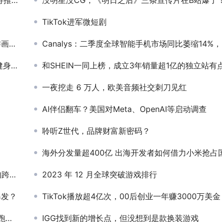
TikTok进军微短剧
风！
Canalys：二季度全球智能手机市场同比萎缩14%，出货量为2.85亿部
赛道
和SHEIN一同上榜，成立3年销量超1亿的独立站有点来
一夜挖走 6 万人，欧美音频社交刺刀见红
AI伴侣翻车？美国对Meta、OpenAI等启动调查
聆听Z世代，品牌财富新密码？
海外分发量超400亿 出海开发者如何借力小米抢占国际市场
试探
2023 年 12 月全球突破游戏排行
爆发？
TikTok播放超4亿次，00后创业一年赚3000万美
游
IGG找到新的增长点，但没想到是款换装游戏