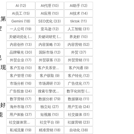
AI
(12)
AI代理
(10)
AI助手
(12)
AI员工
(15)
AI应用
(10)
AI技术
(14)
及第
Gemini
(18)
SEO优化
(33)
tiktok
(11)
变
一人公司
(19)
亚马逊
(12)
人工智能
(31)
关键词优化
(10)
关键词研究
(12)
养龙虾
(10)
内容创作
(13)
内容策略
(13)
内容营销
(52)
品牌曝光
(30)
国际市场
(12)
外贸
(37)
视
外贸企业
(17)
外贸获客
(12)
外贸营销
(11)
展现
客户互动
(10)
客户关系管理
(11)
客户沟通
(9)
客户管理
(18)
客户获取
(9)
客户转化
(12)
市场分析
(16)
市场调研
(13)
广告优化
(17)
广告投放
(24)
搜索引擎优化
(41)
数字化转型
(19)
数字营销
(17)
数据分析
(79)
数据驱动
(11)
起好
海外市场
(17)
独立站
(27)
用户互动
(24)
能
用户体验
(37)
短视频
(10)
社交媒体
(51)
社交媒体营销
(10)
社交平台
(9)
社媒营销
(23)
私域流量
(19)
精准营销
(18)
自动化
(38)