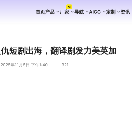
Ai
首页
产品
厂家
导航
AIGC
定制
资讯
FaceBook获客
WhatsApp获客
instagram获客
TikTok Ai矩阵营销
WhatsApp Ai产号系统
WhatsApp Shop
WhatsApp Ai广告
WhatsApp Ai客服
海外AI聚合营销拓客系统
海外PC版获客系统
Ai企业知识库介绍
外贸营销推广代运营
谷歌站群SEO案例
WhatsApp+deepseek
WhatsApp磐石系统
WhatsApp Ai超链客服
代理加盟分销合作
WhatsApp无限产群系统
国内APP版获客系统
海外获客系统企业版
短剧出海分销系统
国内GEO服务方案
海外GEO服务方案
游戏出海营销方案
外贸易询盘服务方案
谷歌站群SEO服务方案
WS/TG/RCS/IM代发服务
复仇短剧出海，翻译剧发力美英加
2025年11月5日 下午1:40
321