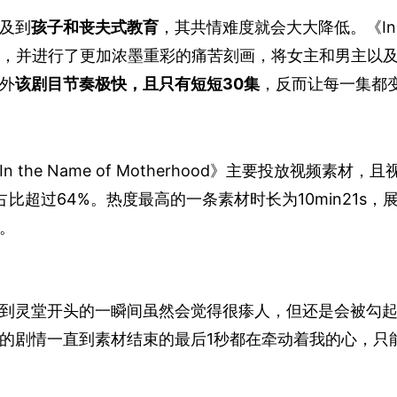
及到
孩子和丧夫式教育
，其共情难度就会大大降低。《In 
是抓住了这点，并进行了更加浓墨重彩的痛苦刻画，将女主和男主以
外
该剧目节奏极快，且只有短短30集
，反而让每一集都
e Name of Motherhood》主要投放视频素材，且
超过64%。热度最高的一条素材时长为10min21s，
示。
到灵堂开头的一瞬间虽然会觉得很瘆人，但还是会被勾
的剧情一直到素材结束的最后1秒都在牵动着我的心，只