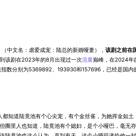
：
Bride》（中文名：虐爱成宠：陆总的新婚哑妻），
该剧之前在
到该剧在2023年的8月出现过一次
流量
巅峰，在2024年
分别为5369892、193930和157696，已经是国内
人都知道陆竟池有个心尖宠，有个金丝雀，为她挥金如土
但圈里人也知道，陆竟池有个媳妇，是个小哑巴，毫无
连陆竟池也这么认为，直到有天，这个小哑巴递给他一