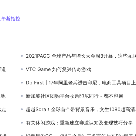
反垄断指控
2021PAGC|全球产品与增长大会周3开幕，这些互联网出海大佬将齐聚深
赛道
VTC Game 如何复兴传奇游戏
Do First | 17年阿里老兵进击印尼，电商工具项目上线仅1月就拿到融资
落地
新加坡社区团购平台收购印尼同行 - 都不容易
么走
超越Sora！全球首个带背景音乐，文生1080超高清视频模型
有关休闲游戏：重新建立赛道认知及变现技巧分享
级应用
没明星没CG，《明日之后》三条宣传片在B站爆了