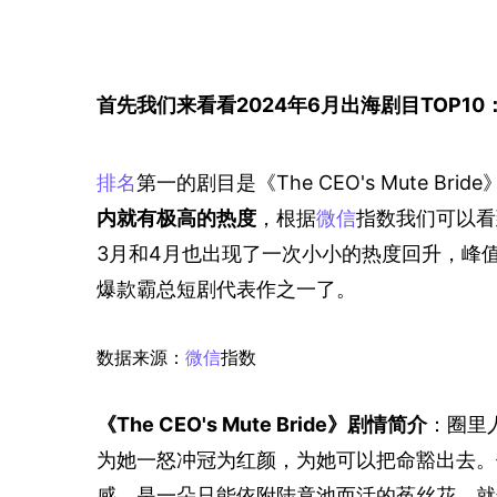
首先我们来看看2024年6月出海剧目TOP10
排名
第一的剧目是《The CEO's Mute 
内就有极高的热度
，根据
微信
指数我们可以看
3月和4月也出现了一次小小的热度回升，峰值指数
爆款霸总短剧代表作之一了。
数据来源：
微信
指数
《The CEO's Mute Bride》剧情简介
：圈里
为她一怒冲冠为红颜，为她可以把命豁出去。
感，是一朵只能依附陆竟池而活的菟丝花。就