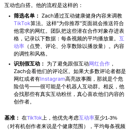
互动也白搭。他的流程是这样的：
筛选名单：
Zach通过互动健康健身内容来调教
TikTok
算法。这样"为你推荐"页面就会推送符合
他需求的网红。团队把这些潜在合作对象存进表
格，记录以下数据：每条视频的平均播放量。
互
动率
（点赞、评论、分享数除以播放量）。内容
的调性和风格。
识别假互动：
为了避免跟假互动
网红合作
，
Zach会看他们的评论区。如果大多数评论者都是
网红或者有
Instagram
高亮故事圈，那就是个危
险信号——很可能是个机器人互动群。相反，他
会找那些有真实互动粉丝，真心喜欢他们内容的
创作者。
基准：
 在
TikTok
上，他优先考虑
互动率
至少1-3%
（对有机创作者来说是个健康范围），平均每条视频