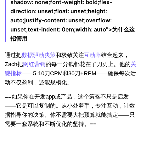
shadow: none;font-weight: bold;flex-
direction: unset;float: unset;height:
auto;justify-content: unset;overflow:
unset;text-indent: 0em;width: auto">
为什么这
招管用
通过把
数据驱动决策
和极致关注
互动率
结合起来，
Zach把
网红营销
的每一分钱都花在了刀刃上。他的
关
键指标
——5-10刀CPM和30刀+RPM——确保每次活
动不仅盈利，还能规模化。
==如果你在开发app或产品，这个策略不只是启发
——它是可以复制的。从小处着手，专注互动，让数
据指导你的决策。你不需要大把预算就能搞定——只
需要一套系统和不断优化的坚持。==