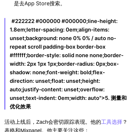
是去App Store搜索。
#222222 #000000 #000000;line-height:
1.8em;letter-spacing: 0em;align-items:
unset;background: none 0% 0% / auto no-
repeat scroll padding-box border-box
#ffffff;border-style: solid none none;border-
width: 2px 1px 1px;border-radius: 0px;box-
shadow: none;font-weight: bold;flex-
direction: unset;float: unset;height:
auto;justify-content: unset;overflow:
unset;text-indent: 0em;width: auto">
5. 测量和
优化效果
活动上线后，Zach会密切跟踪表现。他的
工具选择
？
表格和Mixpanel。他主要关注这些：