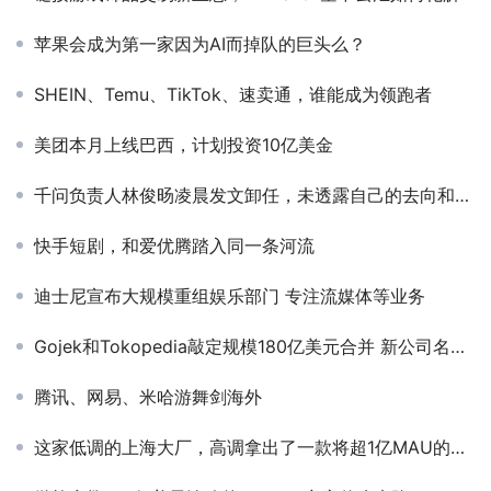
苹果会成为第一家因为AI而掉队的巨头么？
SHEIN、Temu、TikTok、速卖通，谁能成为领跑者
美团本月上线巴西，计划投资10亿美金
千问负责人林俊旸凌晨发文卸任，未透露自己的去向和接任者
快手短剧，和爱优腾踏入同一条河流
迪士尼宣布大规模重组娱乐部门 专注流媒体等业务
Gojek和Tokopedia敲定规模180亿美元合并 新公司名为Goto
腾讯、网易、米哈游舞剑海外
这家低调的上海大厂，高调拿出了一款将超1亿MAU的「新品」