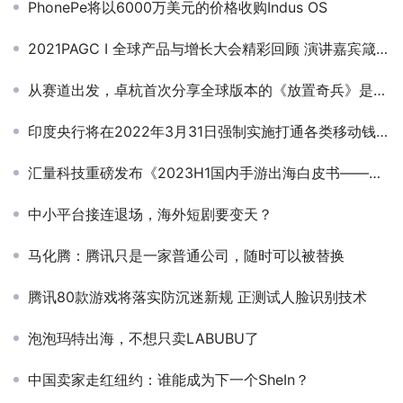
PhonePe将以6000万美元的价格收购Indus OS
2021PAGC I 全球产品与增长大会精彩回顾 演讲嘉宾箴言集锦(下)
从赛道出发，卓杭首次分享全球版本的《放置奇兵》是如何在日本获得成功的？
印度央行将在2022年3月31日强制实施打通各类移动钱包和预付卡的操作
汇量科技重磅发布《2023H1国内手游出海白皮书——全球买量指南》
中小平台接连退场，海外短剧要变天？
马化腾：腾讯只是一家普通公司，随时可以被替换
腾讯80款游戏将落实防沉迷新规 正测试人脸识别技术
泡泡玛特出海，不想只卖LABUBU了
中国卖家走红纽约：谁能成为下一个SheIn？