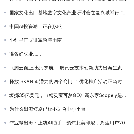
国家文化出口基地数字文化产业研讨会在复兴城举行 “海南游戏产业服务中心”揭牌
中国AI投资潮，正在形成！
小红书正式进军跨境电商
准备好失业……
《腾云而上,出海护航---腾讯云技术创新助力出海生态共建》——腾讯云--出海解决方案总架构师-郑东
释放 SKAN 4 潜力的四个窍门 ：优化推广活动正当时
壕掷35亿美元，《精灵宝可梦GO》新东家Scopely是什么来头？
为什么出海短剧已经不适合中小平台
作业帮出海：上线AI助手，聚焦北美印尼，周活用户200万