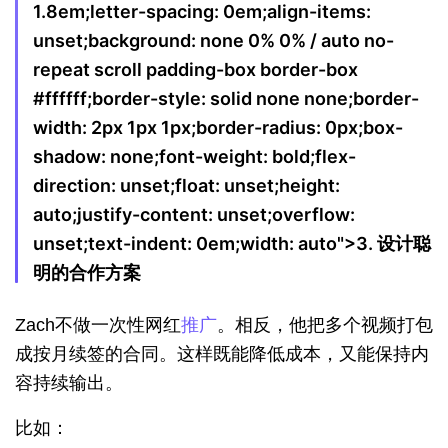
1.8em;letter-spacing: 0em;align-items:
unset;background: none 0% 0% / auto no-
repeat scroll padding-box border-box
#ffffff;border-style: solid none none;border-
width: 2px 1px 1px;border-radius: 0px;box-
shadow: none;font-weight: bold;flex-
direction: unset;float: unset;height:
auto;justify-content: unset;overflow:
unset;text-indent: 0em;width: auto">
3. 设计聪
明的合作方案
Zach不做一次性网红
推广
。相反，他把多个视频打包
成按月续签的合同。这样既能降低成本，又能保持内
容持续输出。
比如：