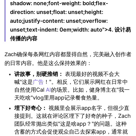
shadow: none;font-weight: bold;flex-
direction: unset;float: unset;height:
auto;justify-content: unset;overflow:
unset;text-indent: 0em;width: auto">
4. 设计易
传播的内容
Zach确保每条网红内容都显得自然，完美融入创作者
的日常内容。他是这么保持效果的：
讲故事，别硬推销：
表现最好的视频不会大
喊"这是
广告
！"。相反，它们展示网红在日常中
自然使用Cal
AI
的场景。比如，健身博主在"我一
天吃啥"vlog里用app记录餐食热量。
埋下好奇心：
视频里会展示app名字，但很少直
接提到。这就在评论区埋下了好奇的种子，Zach
团队经常抛出类似"这是啥app？"的问题。这种
含蓄的方式会促使观众自己去探索app，通常就