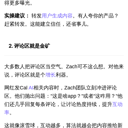
得更多曝光。
实操建议：
 转发
用户生成内容
。有人夸你的产品？
赶紧转发。这能建立信任，还省事儿。
2. 评论区就是金矿
大多数人把评论区当空气。Zach可不这么想。对他来
说，评论区就是个
增长
利器。
网红发Cal 
AI
相关内容时，Zach团队立刻冲进评论
区。他们抛出问题："这是啥app？"或者"这咋用？"他
们还几乎回复每条评论，让讨论热度持续，提升
互动
率
。
这就像滚雪球，互动越多，算法就越会把内容推给新