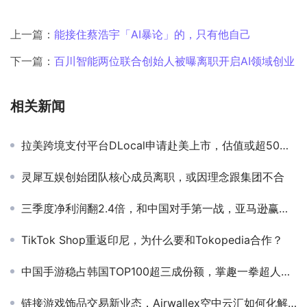
上一篇：
能接住蔡浩宇「AI暴论」的，只有他自己
下一篇：
百川智能两位联合创始人被曝离职开启AI领域创业
相关新闻
拉美跨境支付平台DLocal申请赴美上市，估值或超50亿美元
灵犀互娱创始团队核心成员离职，或因理念跟集团不合
三季度净利润翻2.4倍，和中国对手第一战，亚马逊赢了｜焦点分析
TikTok Shop重返印尼，为什么要和Tokopedia合作？
中国手游稳占韩国TOP100超三成份额，掌趣一拳超人手游入双榜畅销前五
链接游戏饰品交易新业态，Airwallex空中云汇如何化解游戏出海平台支付困扰？