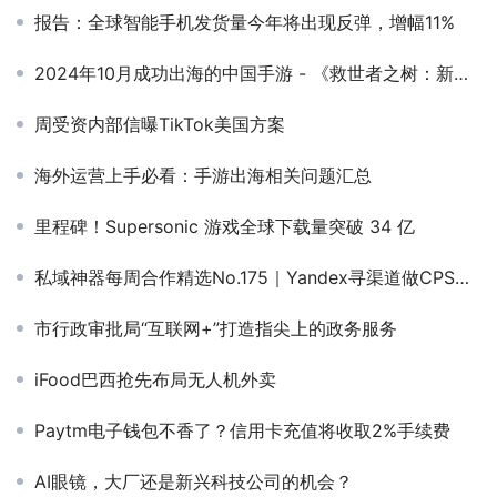
报告：全球智能手机发货量今年将出现反弹，增幅11%
2024年10月成功出海的中国手游 - 《救世者之树：新世界》问鼎增长榜，多款4X策略新游表现亮眼
周受资内部信曝TikTok美国方案
海外运营上手必看：手游出海相关问题汇总
里程碑！Supersonic 游戏全球下载量突破 34 亿
私域神器每周合作精选No.175｜Yandex寻渠道做CPS分成；寻有经验的代投公司；需求海外支付渠道；海外资方寻投资、合作
市行政审批局“互联网+”打造指尖上的政务服务
iFood巴西抢先布局无人机外卖
Paytm电子钱包不香了？信用卡充值将收取2%手续费
AI眼镜，大厂还是新兴科技公司的机会？