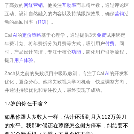
了高效的
网红营销
。他关注
互动率
而非粉丝数，通过评论区
互动、设计自然融入的内容以及持续跟踪效果，确保
营销
活
动的高回报率（
ROI
）。
Cal 
AI
的
定价策略
基于心理学，通过提供3天
免费
试用绑定
年费计划、将年费拆分为月费等方式，吸引用户
付费
。同
时，产品设计简洁，专注于核心
功能
，简化用户引导流程，
提升
用户体验
。
Zach从之前的失败项目中吸取教训，专注于Cal 
AI
的开发和
优化，避免分心。他将失败视为学习机会，快速调整方向，
并通过持续优化和专注投入，最终实现了成功。
17岁的你在干啥？
如果你跟大多数人一样，估计还没到月入112万美刀
的水平。我那时候还在琢磨怎么侧方停车，纠结要不