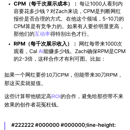
CPM（每千次展示成本）：
每让1000人看到内
容要花多少钱？对Zach来说，CPM是判断网红
报价是否合理的方式。在他这个领域，5-10刀的
CPM算是有竞争力的。如果有人要价明显更高，
那他们的
互动率
得特别出色才行。
RPM（每千次展示收入）：
网红每带来1000次
观看，Cal
AI
能赚多少钱。Zach确保RPM是CPM
的2-3倍，这样合作才有利可图。比如：
如果一个网红要价10刀CPM，但能带来30刀RPM，
那这买卖就挺值。
这些计算帮他锁定高
ROI
的合作，避免给那些带不来
效果的创作者花冤枉钱。
#222222 #000000 #000000;line-height: