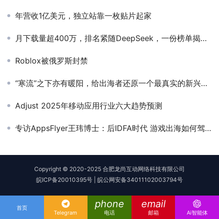
年营收1亿美元，独立站靠一枚贴片起家
月下载量超400万，排名紧随DeepSeek，一份榜单揭示月活用户最高的出海赛道
Roblox被俄罗斯封禁
“寒流”之下亦有暖阳，给出海者还原一个最真实的新兴市场
Adjust 2025年移动应用行业六大趋势预测
专访AppsFlyer王玮博士：后IDFA时代 游戏出海如何驾驭投放新生态？
Copyright © 2020-2025 合肥龙尚互动网络科技有限公司
皖ICP备20010395号
|
皖公网安备34011102003794号
phone
email
首页
Telegram
电话
邮箱
Ai智能体