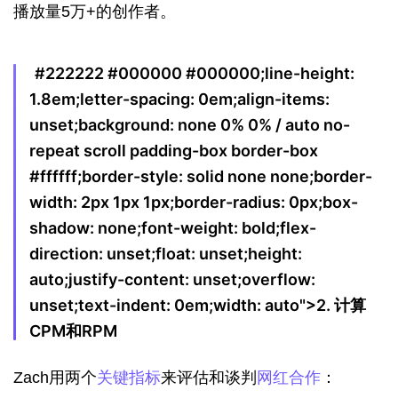
播放量5万+的创作者。
#222222 #000000 #000000;line-height:
1.8em;letter-spacing: 0em;align-items:
unset;background: none 0% 0% / auto no-
repeat scroll padding-box border-box
#ffffff;border-style: solid none none;border-
width: 2px 1px 1px;border-radius: 0px;box-
shadow: none;font-weight: bold;flex-
direction: unset;float: unset;height:
auto;justify-content: unset;overflow:
unset;text-indent: 0em;width: auto">
2. 计算
CPM和RPM
Zach用两个
关键指标
来评估和谈判
网红合作
：