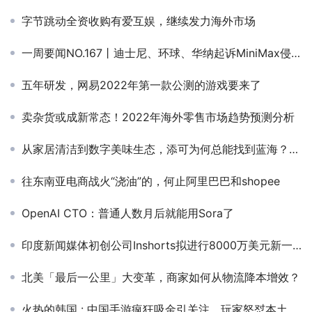
字节跳动全资收购有爱互娱，继续发力海外市场
一周要闻NO.167丨迪士尼、环球、华纳起诉MiniMax侵权；苹果Apple Games正式上线；美团Keeta登陆科威特
五年研发，网易2022年第一款公测的游戏要来了
卖杂货或成新常态！2022年海外零售市场趋势预测分析
从家居清洁到数字美味生态，添可为何总能找到蓝海？｜AWE潮电盛典
往东南亚电商战火“浇油”的，何止阿里巴巴和shopee
OpenAI CTO：普通人数月后就能用Sora了
印度新闻媒体初创公司Inshorts拟进行8000万美元新一轮融资
北美「最后一公里」大变革，商家如何从物流降本增效？
火热的韩国 : 中国手游疯狂吸金引关注，玩家怒怼本土换皮游戏