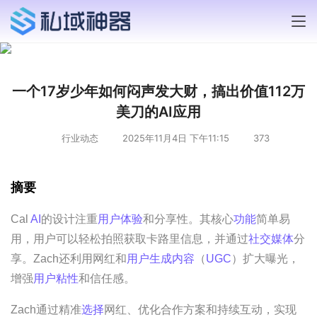
一个17岁少年如何闷声发大财，搞出价值112万
美刀的AI应用
行业动态
2025年11月4日 下午11:15
373
摘要
Cal 
AI
的设计注重
用户体验
和分享性。其核心
功能
简单易
用，用户可以轻松拍照获取卡路里信息，并通过
社交媒体
分
享。Zach还利用网红和
用户生成内容
（
UGC
）扩大曝光，
增强
用户粘性
和信任感。
Zach通过精准
选择
网红、优化合作方案和持续互动，实现