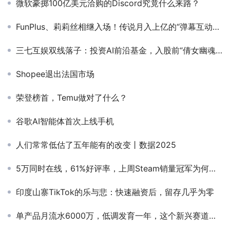
微软豪掷100亿美元洽购的Discord究竟什么来路？
FunPlus、莉莉丝相继入场！传说月入上亿的“弹幕互动玩法”是毒还是药？
三七互娱双线落子：投资AI前沿基金，入股前“倩女幽魂”主创公司
Shopee退出法国市场
荣登榜首，Temu做对了什么？
谷歌AI智能体首次上线手机
人们常常低估了五年能有的改变丨数据2025
5万同时在线，61%好评率，上周Steam销量冠军为何让人「边骂边玩」
印度山寨TikTok的乐与悲：快速融资后，留存几乎为零
单产品月流水6000万，低调发育一年，这个新兴赛道崛起了？