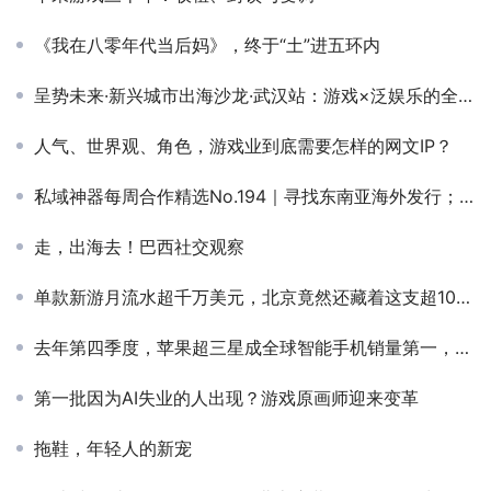
《我在八零年代当后妈》，终于“土”进五环内
呈势未来·新兴城市出海沙龙·武汉站：游戏×泛娱乐的全球化实践与机遇解读
人气、世界观、角色，游戏业到底需要怎样的网文IP？
私域神器每周合作精选No.194｜寻找东南亚海外发行；需要泰国支付资源；急需海外华语量；找新马泰社群和公会资源
走，出海去！巴西社交观察
单款新游月流水超千万美元，北京竟然还藏着这支超1000人的团队！
去年第四季度，苹果超三星成全球智能手机销量第一，四年来首次
第一批因为AI失业的人出现？游戏原画师迎来变革
拖鞋，年轻人的新宠