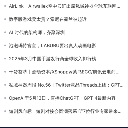
AirLink｜Airwallex空中云汇出席私域神器全球互联网产业CEO大会 对话泛娱乐出海创造者
数字版游戏卖太贵？索尼在荷兰被起诉
AI 时代的架构师，齐聚深圳
泡泡玛特官宣，LABUBU要出真人动画电影
2025年3月中国手游发行商全球收入排行榜
干货荟萃丨盈动资本/XShoppy/紫鸟ECO/腾讯云电商赛道生态伙伴齐聚 共寻跨境电商新增量
私域神器周报 No.56丨Twitter竞品Threads上线；GPT-4 API全面开放；科技品牌Nothing再融资9600万
OpenAI于5月13日，直播ChatGPT、GPT-4最新内容
短剧风向标 | 短剧对接会圆满落幕 听7位行业专家带来出海干货分享