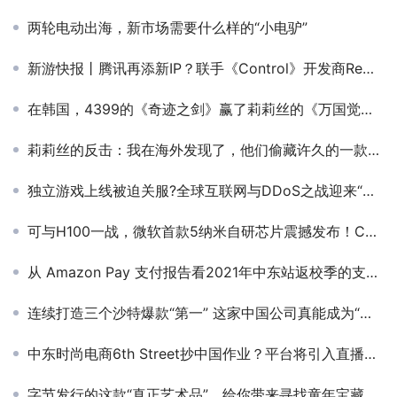
两轮电动出海，新市场需要什么样的“小电驴”
新游快报丨​腾讯再添新IP？联手《Control》开发商Remedy打造3A射击游戏
在韩国，4399的《奇迹之剑》赢了莉莉丝的《万国觉醒》！
莉莉丝的反击：我在海外发现了，他们偷藏许久的一款新品
独立游戏上线被迫关服?全球互联网与DDoS之战迎来“特效药”
可与H100一战，微软首款5纳米自研芯片震撼发布！Copilot引爆办公全家桶，Bing Chat改名
从 Amazon Pay 支付报告看2021年中东站返校季的支出趋势
连续打造三个沙特爆款“第一” 这家中国公司真能成为“下一个TikTok”吗？
中东时尚电商6th Street抄中国作业？平台将引入直播带货
字节发行的这款“真正艺术品”，给你带来寻找童年宝藏那最初的感动