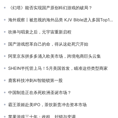
《幻塔》能否实现国产原创科幻游戏的破局？
海外观察丨被忽视的海外品类 KJV Bible进入多国Top100榜单
吹捧与唱衰之后，元宇宙重新启程
国产游戏想革自己的命，得从这处死穴开始
阿里京东拼多多涌入欧美市场，跨境电商巨头云集
SHEIN半托管上马！5月美国首发，瞄准这些类型商家
鹿客科技冲刺AI智能锁第一股
中国制造正在杀死欧洲圣诞市场？
霸王茶姬赴美IPO，茶饮新贵冲击资本市场
苹果游戏三十年：收租、封锁与变调