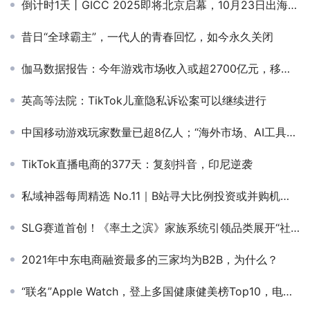
倒计时1天丨GICC 2025即将北京启幕，10月23日出海圈千人盛会只等你来！
昔日“全球霸主”，一代人的青春回忆，如今永久关闭
伽马数据报告：今年游戏市场收入或超2700亿元，移动游戏增幅达30%
英高等法院：TikTok儿童隐私诉讼案可以继续进行
中国移动游戏玩家数量已超8亿人；“海外市场、AI工具、小游戏“成游戏企业年报关键词丨点点数据《中国移动游戏市场研究报告》发布！
TikTok直播电商的377天：复刻抖音，印尼逆袭
私域神器每周精选 No.11｜B站寻大比例投资或并购机会 映客、极客寻人才/支付渠道
SLG赛道首创！《率土之滨》家族系统引领品类展开“社交”新思考
​2021年中东电商融资最多的三家均为B2B，为什么？
“联名”Apple Watch，登上多国健康健美榜Top10，电子宠物又进化了？