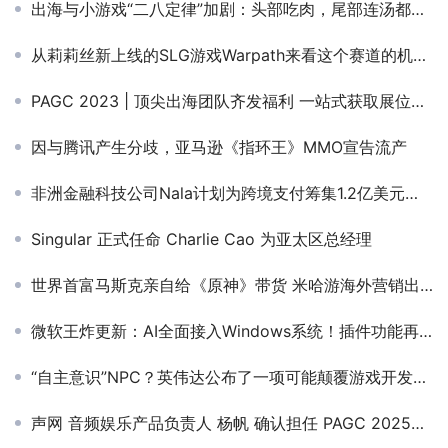
出海与小游戏“二八定律”加剧：头部吃肉，尾部连汤都喝不上？
从莉莉丝新上线的SLG游戏Warpath来看这个赛道的机会在哪里？
PAGC 2023 | 顶尖出海团队齐发福利 一站式获取展位优惠资源
因与腾讯产生分歧，亚马逊《指环王》MMO宣告流产
非洲金融科技公司Nala计划为跨境支付筹集1.2亿美元资金
Singular 正式任命 Charlie Cao 为亚太区总经理
世界首富马斯克亲自给《原神》带货 米哈游海外营销出圈了
微软王炸更新：AI全面接入Windows系统！插件功能再升级
“自主意识”NPC？英伟达公布了一项可能颠覆游戏开发的AI技术
声网 音频娱乐产品负责人 杨帆 确认担任 PAGC 2025丨第五届全球产品与增长展会 AIGC出海增长峰会演讲嘉宾