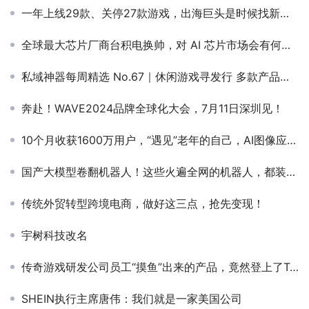
一年上线29款、关停27款游戏，出海巨头是时候找新出路了
全球最大芯片厂商台积电换帅，对 AI 芯片市场会有何影响？
私域神器每周精选 No.67｜休闲游戏寻发行 多款产品寻优质渠道/联运
奔赴！WAVE2024品牌全球化大会，7月11日深圳见！
10个月收获1600万用户，“遇见”老年的自己，AI图像应用开始“玩穿越”
国产大模型卷翻机器人！这些火遍全网的机器人，都装上了星火「大脑」
传统外贸转型跨境电商，做好这三点，抢先变现！
宇树科技改名
传奇游戏研发公司员工“摸鱼”出来的产品，竟然登上了TapTap热门榜第一
SHEIN执行主席唐伟：我们就是一家美国公司